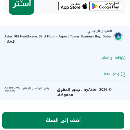
العنوان الرئيسي:
Aster DM Healthcare, 33rd Floor - Aspect Tower Business Bay, Dubai
- U.A.E
كلمنا واتساب
تواصل معنا
رقم الترخيص للإعلان
:
Q4FT7HCT-
©
2026
myAster.
جميع الحقوق
130325
محفوظة.
أضف إلى السلة