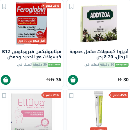
25% خصم
أقل سعر
من 30 يوم
أديزوا كبسولات مكمل خصوبة
فيتابيوتيكس فيروجلوبين B12
للرجال، 20 قرص
كبسولات مع الحديد وحمض
الفوليك وفيتامين B12
30 دقيقة
تصلك في
30 دقيقة
تصلك في
لمحاربة التعب، 30 كبسولة
36
30
48
45% خصم
25% خصم