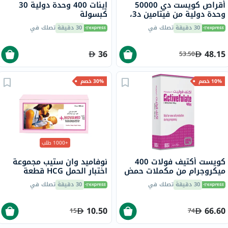
أقراص كويست دي 50000
إينات 400 وحدة دولية 30
وحدة دولية من فيتامين د3،
كبسولة
15 قرص
30 دقيقة
تصلك في
30 دقيقة
تصلك في
36
48.15
53.50
10% خصم
30% خصم
+1000 طلب
كويست أكتيف فولات 400
نوفاميد وان ستيب مجموعة
ميكروجرام من مكملات حمض
اختبار الحمل HCG قطعة
الفوليك كويست، حزمة من 60
واحدة
30 دقيقة
تصلك في
30 دقيقة
تصلك في
قرص
10.50
66.60
15
74