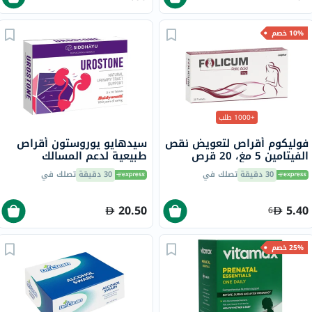
10% خصم
+1000 طلب
فوليكوم أقراص لتعويض نقص
سيدهايو يوروستون أقراص
الفيتامين 5 مغ، 20 قرص
طبيعية لدعم المسالك
البولية، حزمة من 30
30 دقيقة
تصلك في
30 دقيقة
تصلك في
20.50
5.40
6
25% خصم