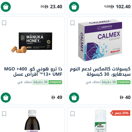
23.40
102.40
36
128
كبسولات كالمكس لدعم النوم
ذا ترو هوني كو. 400+ MGO
سيدهايو، 30 كبسولة
13+ UMF™ أقراص عسل
مانوكا 2.8 جرام 8 أقراص
30 دقيقة
تصلك في
30 دقيقة
تصلك في
49
40
25% خصم