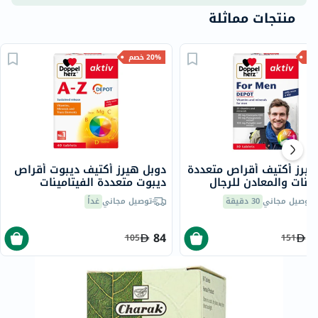
منتجات مماثلة
20% خصم
هيرز أكتيف أقراص متعددة
دوبل هيرز أكتيف ديبوت أقراص
مينات والمعادن للرجال
ديبوت متعددة الفيتامينات
ن 30
والمعادن للبالغين، حزمه من 40
توصيل مجاني
30 دقيقة
توصيل مجاني
غداً
84
1
105
151