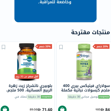
منتجات مقترحة
20% خصم
20% خصم
أقل سعر
من 30 يوم
سولاراي فيتيكس بيري 400
بلوبيري ناتشرلز زيت زهرة
ملجم كبسولات نباتية مكملة
الربيع المسائية، 500 ملجم،
للنساء ™ حزمة من 100
60 كبسولة هلامية
توصيل مجاني
30 دقيقة
30 دقيقة
تصلك في
71.60
84
89.50
105