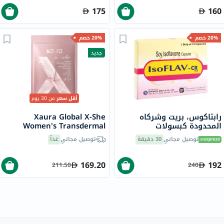
175
160
20% خصم
20% خصم
جديد
أقل سعر
من 30 يوم
رابتاكوس، بريت وشركاه
Xaura Global X-She
المحدودة كبسولات
Women's Transdermal
إيزوفلافون الصويا ، حزمه من
Patches - 30 Patches
توصيل مجاني
30 دقيقة
توصيل مجاني
غداً
100
169.20
192
211.50
240