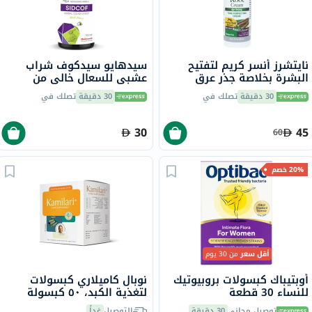
نايتشرز أنسر كريم لتفتيح
سيدهايو سيدكوف شراب
البشرة بخلاصة جذر عرق
عشبي للسعال خالي من
السوس، مقاوم لعلامات
الكحول مع العسل، 100 مل
30 دقيقة
تصلك في
30 دقيقة
تصلك في
التقدم في السن، 50 مل
30
45
60
20% خصم
أقل سعر
من 30 يوم
أوبتيباك كبسولات بروبيوتيك
نوبال كاميلاري كبسولات
للنساء 30 قطعة
لتغذية الكبد، ٥٠ كبسولة
توصيل مجاني
30 دقيقة
التوصيل
غداً