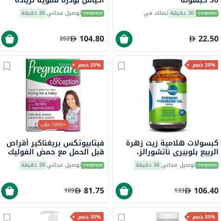
الخصوبة للنساء، حزمة من 30
30 دقيقة
تصلك في
توصيل مجاني
30 دقيقة
104.80
22.50
262
20% خصم
25% خصم
+1000 طلب
كبسولات هلامية زيت زهرة
فيتابيوتكس بريغناكير أقراص
الربيع بلوبيري ناتشورالز،
قبل الحمل مع حمض الفوليك
1300 ملجم، 60 كبسولة
لتحسين الخصوبة والتكاثر
توصيل مجاني
30 دقيقة
توصيل مجاني
30 دقيقة
حزمة من 30
81.75
106.40
109
133
35% خصم
30% خصم