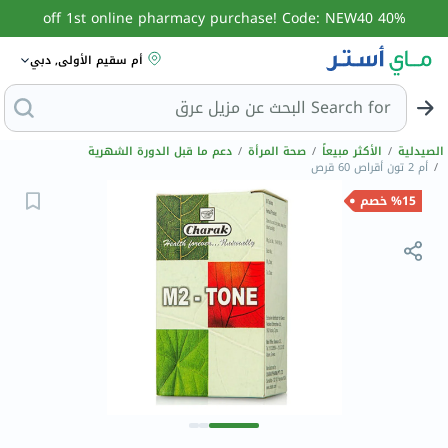
40% off 1st online pharmacy purchase! Code: NEW40
أم سقيم الأولى, دبي
Search for
البحث عن مزيل عر
الصيدلية
/
الأكثر مبيعاً
/
صحة المرأة
/
دعم ما قبل الدورة الشهرية
/
أم 2 تون أقراص 60 قرص
%15 خصم