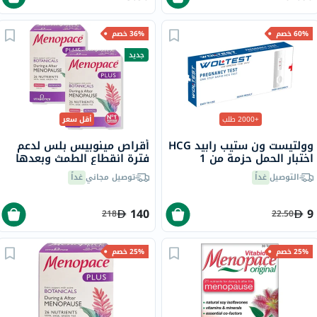
60% خصم
36% خصم
جديد
+2000 طلب
أقل سعر
وولتيست ون ستيب رابيد HCG
أقراص مينوبيس بلس لدعم
اختبار الحمل حزمة من 1
فترة انقطاع الطمث وبعدها
فيتابيوتكس - 2 × 56 قرص
التوصيل
غداً
توصيل مجاني
غداً
140
9
218
22.50
25% خصم
25% خصم