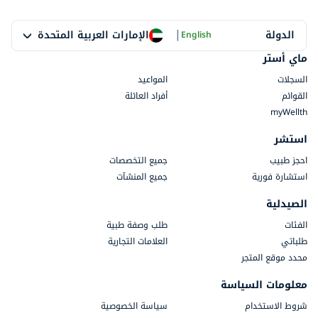
|
الإمارات العربية المتحدة
الدولة
English
ماي أستر
السجلات
المواعيد
القوائم
أفراد العائلة
myWellth
استشر
احجز طبيب
جميع التخصصات
استشارة فورية
جميع المنشآت
الصيدلية
الفئات
طلب وصفة طبية
طلباتي
العلامات التجارية
محدد موقع المتجر
معلومات السياسة
شروط الاستخدام
سياسة الخصوصية