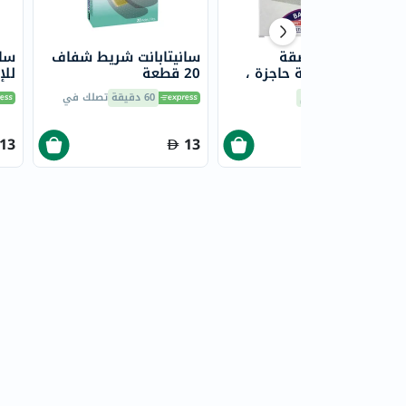
سانيتابانت لاصقة
سانيتابانت شريط شفاف
سان
إسعافات أولية حاجزة ،
20 قطعة
مقاس 9 × 10 سم،
قط
التوصيل
اليوم
60 دقيقة
تصلك في
كبيرة، 5 قطع
13
13
21