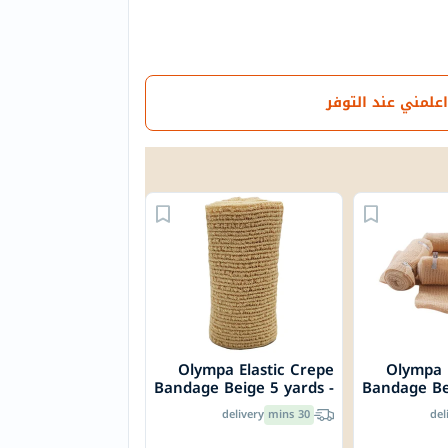
اعلمني عند التوفر
Olympa Elastic Crepe
Olympa 
Bandage Beige 5 yards -
Bandage Be
OEY-111-3
delivery
30 mins
del