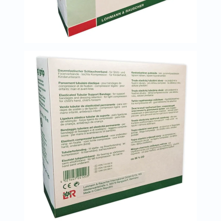
العظام
والمفاصل
المخ
والذاكرة
صحة
القلب
دعم
مرضى
السكري
دعم
الكلى
والمسالك
البولية
دعم
الكبد
صحة