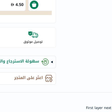
century
4.50
441
accu-
chek
activise
acuvue
annemarie-
borlind
توصيل موثوق
webber-
naturals
سهولة الاسترجاع والإ
aveeno
freestylelibre
cetaphil
اعثر على المتجر
CHalpha
cerave
dralthea
mustela
First layer nex
celimax