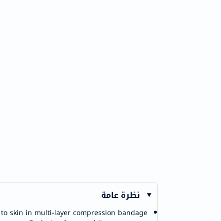
625
47
نظرة عامة
t to skin in multi-layer compression bandage