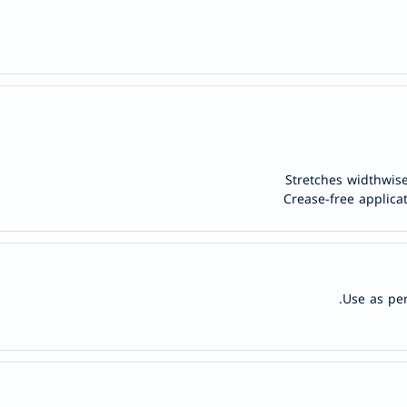
anua
theordinary
neocell
K18
uriage
planet-
paleo
Stretches widthwise
egoqv
Crease-free applica
optimumnutrition
olaplex
solaray
cosrx
Use as per
vitalproteins
optibac
OMRON
fino
Goongbe