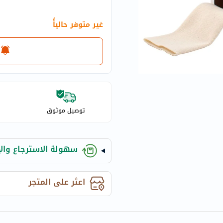
eucerin
vitabiotics
غير متوفر حالياًً
bioderma
vichy
now
acm
dymatize
isdin
توصيل موثوق
priorin
medicube
country-
سهولة الاسترجاع والإ
life
blueberry-
اعثر على المتجر
naturals
bepanthen
21st-