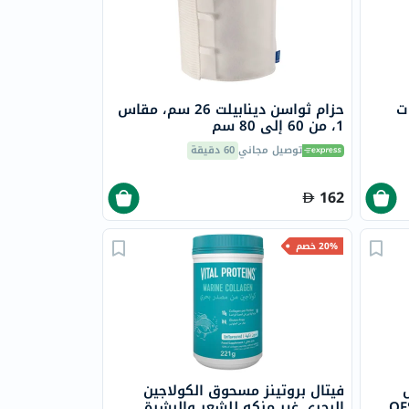
ت
حزام ثواسن دينابيلت 26 سم، مقاس
1، من 60 إلى 80 سم
توصيل مجاني
60 دقيقة
162
20% خصم
فيتال بروتينز مسحوق الكولاجين
ادي، مقاس صغير، OFS-
البحري غير منكه للشعر والبشرة