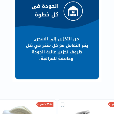
العظام
والمفاصل
المخ
والذاكرة
صحة
القلب
دعم
مرضى
السكري
دعم
الكلى
والمسالك
البولية
دعم
الكبد
25% خصم
صحة