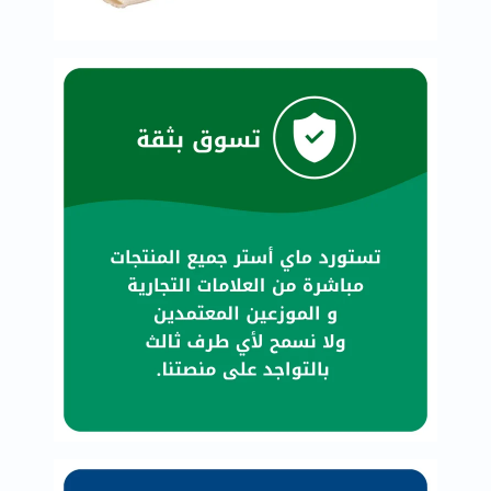
خسارة
الوزن
فحص
صحي
روتيني
باقة
القلب
الصحي
Original
IV
اختبار
التحسس
الغذائي
الحالة
الصحية
البشرة
والشعر