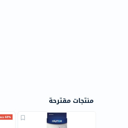
منتجات مقترحة
68% خصم