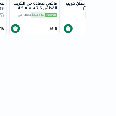
ماكس ضمادة قطن كريب،
ماكس ضمادة من الكريب
ضما
5 سم × 4.5 متر
القطني 7.5 سم × 4.5
بروميد 5
متر
التوصيل
اليوم
60 دقيقة
تصلك في
16
8
3
6