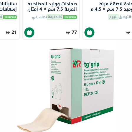
دة لاصقة مرنة
ضمادات ووليد المطاطية
سانيتابا
doppelherz
7. سم × 4.5 م
المرنة 7.5 سم × 4 أمتار،
12 قطعة
NMN
التوصيل
اليوم
60 دقيقة
تصلك في
60 دق
10 قطع
dessert-
essence
21
77
Biochem
SVR
skinceuticals
feel
true-
honey
الصحة
والمكملات
أساسيات
العناية
الصحية
باقة