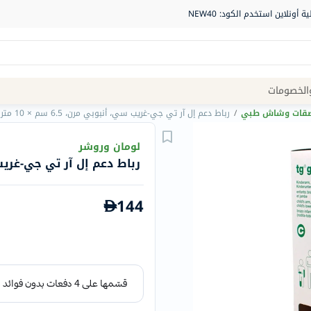
Site
الخصومات
Navigation
صقات وشاش طبي
/
رباط دعم إل آر تي جي-غريب سي، أنبوبي مرن، 6.5 سم × 10 متر
الصيدلية
لومان وروشر
رباط دعم إل آر تي جي-غريب سي، أنب
الماركات
NDL
144
Humantara
carroten
betadine
La
Roche
Posay