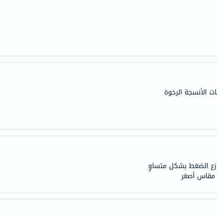
century
accu-
chek
activise
acuvue
annemarie-
borlind
ات الأنسجة الرخوة
webber-
naturals
aveeno
freestylelibre
cetaphil
CHalpha
ع الضغط بشكل متساوٍ
cerave
م مقاس أصغر
dralthea
mustela
celimax