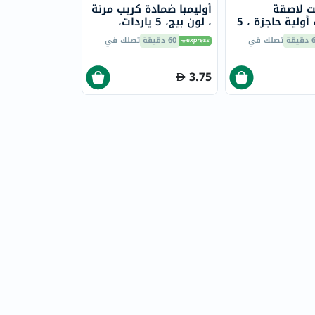
نت لاصقة
أوليمبا ضمادة كريب مرنة
إسعافات أولية حاجزة ، 5
، لون بيج، 5 ياردات،
سم × 7.5 سم، صغيرة،
قطعة واحدة، OEY-111-3
يقة
تصلك في
60 دقيقة
تصلك في
3.75