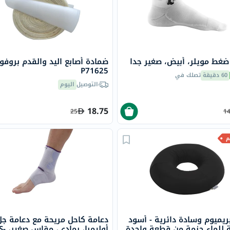
البروستاتا
الفيتامينات
مالتي
فيتامين
فيتامين
ضغط مويلر، أبيض، صغير جدا
ضمادة أصابع اليد والقدم بروفو
P71625
أ
60 دقيقة
تصلك في
فيتامين
التوصيل
اليوم
ب
18.75
25
1
فيتامين
ج
فيتامين
د
فيتامين
هـ
المعادن
المغنيسيوم
بريميوم وسادة دائرية - أسود
دعامة كاحل مريحة مع دعامة جل
الحديد
 للماء حزمة من قطعة واحدة
أوليمبا، رم