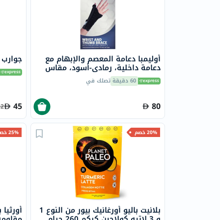
أوليمبا دعامة المعصم والإبهام مع
جوارب 
دعامة داخلية، رمادي-أسود، مقاس
كبير
60 دقيقة
تصلك في
45
80
42
20% خصم
25% خصم
بلانيت باليو أورغانيك بيور من النوع 1
أورثيا 
و 3 لاتيه كولاجين كركم 260 جرام
مقاومة