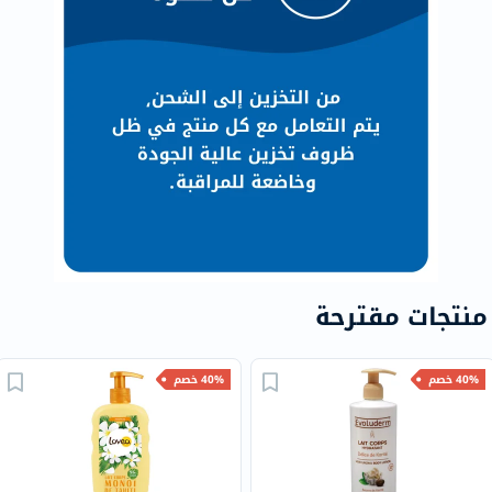
منتجات مقترحة
40% خصم
40% خصم