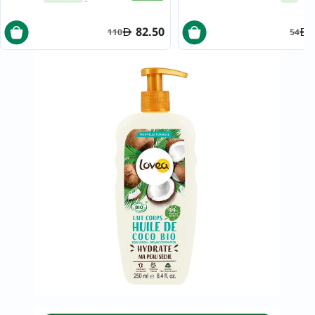
82.50
110
54