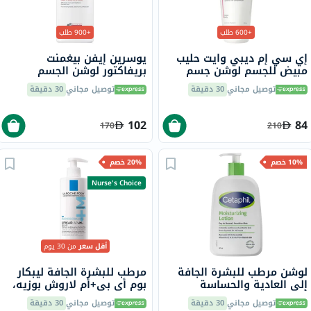
+600 طلب
+900 طلب
إي سي إم ديبي وايت حليب
يوسرين إيفن بيغمنت
مبيض للجسم لوشن جسم
بريفاكتور لوشن الجسم
مرطب ومغذي مع عمل مضاد
اليومي 250 مل
توصيل مجاني
30 دقيقة
توصيل مجاني
30 دقيقة
للبقع البنية 200 مل
102
84
170
210
10% خصم
20% خصم
Nurse's Choice
أقل سعر
من 30 يوم
لوشن مرطب للبشرة الجافة
مرطب للبشرة الجافة ليبكار
إلى العادية والحساسة
بوم أي بي+أم لاروش بوزيه،
سيتافيل، 473 مل
400 مل
توصيل مجاني
30 دقيقة
توصيل مجاني
30 دقيقة