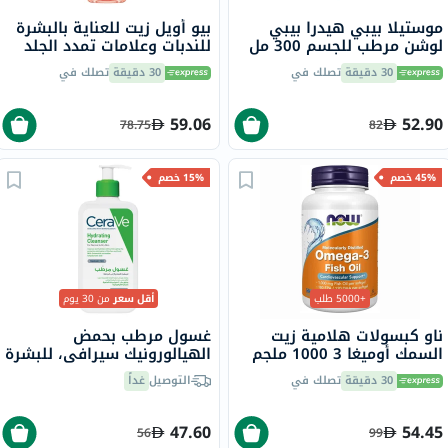
موستيلا بيبي هيدرا بيبي
بيو أويل زيت للعناية بالبشرة
لوشن مرطب للجسم 300 مل
للندبات وعلامات تمدد الجلد
وتفاوت لون البشرة 125 مل
30 دقيقة
تصلك في
30 دقيقة
تصلك في
59.06
52.90
78.75
82
45% خصم
15% خصم
+5000 طلب
أقل سعر
من 30 يوم
ناو كبسولات هلامية زيت
غسول مرطب بحمض
السمك أوميغا 3 1000 ملجم
الهيالورونيك سيرافي، للبشرة
180 EPA / 120 DHA حزمة من
العادية إلى الجافة، 236 مل
30 دقيقة
تصلك في
التوصيل
غداً
100
47.60
54.45
56
99