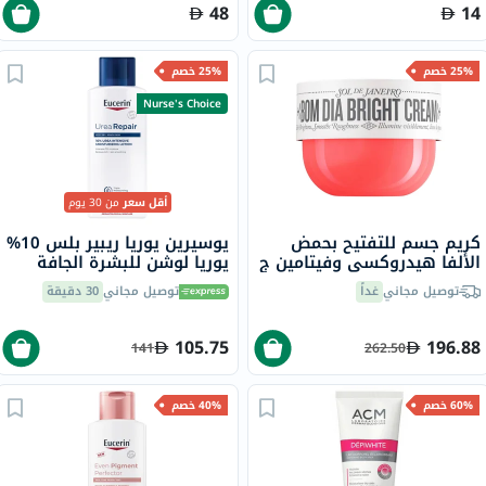
48
14
25% خصم
25% خصم
Nurse's Choice
أقل سعر
من 30 يوم
كريم جسم للتفتيح بحمض
يوسيرين يوريا ريبير بلس 10%
الألفا هيدروكسي وفيتامين ج
يوريا لوشن للبشرة الجافة
سول دي جانيرو بوم ديا، 240
والخشنة 250 مل
توصيل مجاني
غداً
توصيل مجاني
30 دقيقة
مل
105.75
196.88
141
262.50
60% خصم
40% خصم