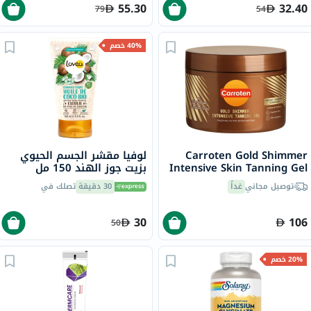
55.30
32.40
79
54
40% خصم
Carroten Gold Shimmer
لوفيا مقشر الجسم الحيوي
Intensive Skin Tanning Gel
بزيت جوز الهند 150 مل
150ml
توصيل مجاني
غداً
30 دقيقة
تصلك في
30
106
50
20% خصم