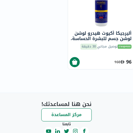
أليرجيكا أكيوت هيدرو لوشن
لوشن جسم للبشرة الحساسة،
200 مل
توصيل مجاني
30 دقيقة
96
160
نحن هنا لمساعدتك!
مركز المساعدة
تابعنا