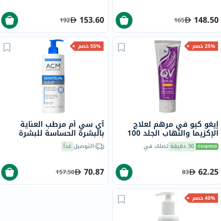
153.60
148.50
192
165
25% خصم
55% خصم
إيغو كيو في مرهم لعلاج
آي سي أم مرطب العناية
الإكزيما والتهاب الجلد 100
بالبشرة الحساسة للبشرة
جرام
الجافة والمعرضة لحساسية
30 دقيقة
تصلك في
التوصيل
غداً
الجلد 500 مل
70.87
62.25
157.50
83
40% خصم