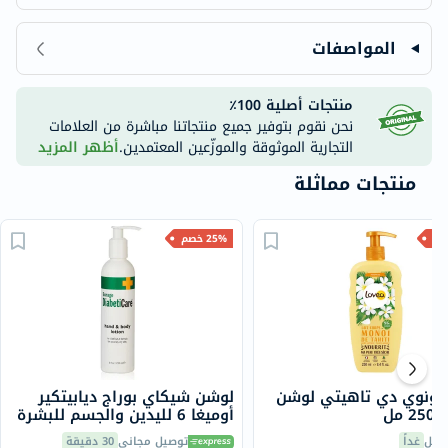
المواصفات
منتجات أصلية 100٪
نحن نقوم بتوفير جميع منتجاتنا مباشرة من العلامات
التجارية الموثوقة والموزّعين المعتمدين.
أظهر المزيد
منتجات مماثلة
25% خصم
 مونوي دي تاهيتي لوشن
لوشن شيكاي بوراج ديابيتكير
 مل
أوميغا 6 لليدين والجسم للبشرة
الجافة، 238 مل
صيل
غداً
توصيل مجاني
30 دقيقة