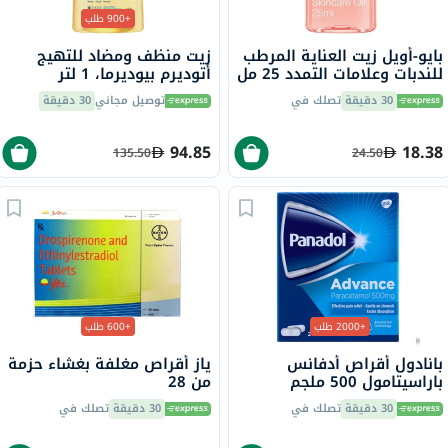
+900 طلب
بايو-أويل زيت العناية المرطب
زيت منظف ومضاد للتهيج
للندبات وعلامات التمدد 25 مل
أتوديرم بيوديرما، 1 لتر
30 دقيقة
تصلك في
توصيل مجاني
30 دقيقة
94.85
18.38
135.50
24.50
+2000 طلب
+600 طلب
بانادول أقراص أدفانس
ياز أقراص مغلفة بغشاء حزمة
باراسيتامول 500 ملجم
من 28
لتخفيف الحمى والألم، 24
30 دقيقة
تصلك في
30 دقيقة
تصلك في
قرص