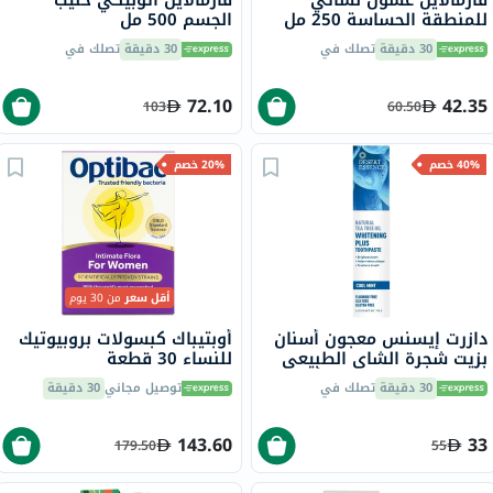
فارمالاين غسول نسائي
فارمالاين أتوبيكي حليب
للمنطقة الحساسة 250 مل
الجسم 500 مل
30 دقيقة
تصلك في
30 دقيقة
تصلك في
72.10
42.35
103
60.50
40% خصم
20% خصم
أقل سعر
من 30 يوم
دازرت إيسنس معجون أسنان
أوبتيباك كبسولات بروبيوتيك
بزيت شجرة الشاي الطبيعي
للنساء 30 قطعة
لتبييض الأسنان، 6.25 أونصة،
30 دقيقة
تصلك في
توصيل مجاني
30 دقيقة
176 جرام
143.60
33
179.50
55