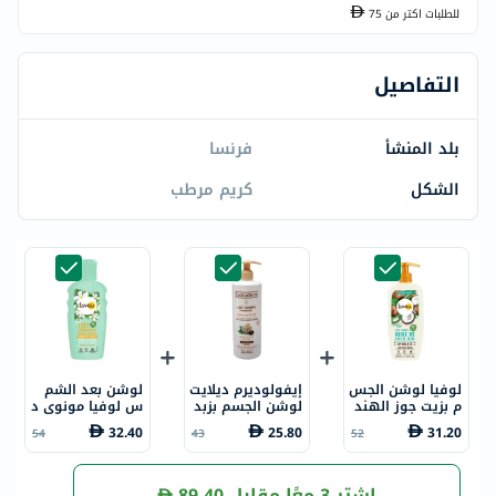
للطلبات اكتر من
75
التفاصيل
بلد المنشأ
فرنسا
الشكل
كريم مرطب
لوفيا لوشن الجس
إيفولوديرم ديلايت
لوشن بعد الشم
م بزيت جوز الهند
لوشن الجسم بزبد
س لوفيا مونوى د
العضوي 250 مل
ة الشيا 500 مل 1
ي تاهيتي، مرطب،
32.40
25.80
31.20
54
43
52
7312
150مل.
اشترِ 3 معًا مقابل
89.40