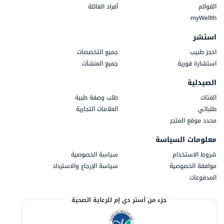
القوائم
أفراد العائلة
myWellth
استشر
احجز طبيب
جميع التخصصات
استشارة فورية
جميع المنشآت
الصيدلية
الفئات
طلب وصفة طبية
طلباتي
العلامات التجارية
محدد موقع المتجر
معلومات السياسة
شروط الاستخدام
سياسة الخصوصية
موافقة الخصوصية
سياسة الإرجاع والاسترداد
المدفوعات
جزء من أستر دي إم للرعاية الصحية