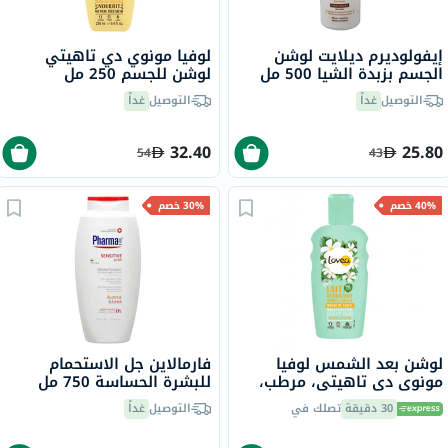
إيفولوديرم ديلايت لوشن
لوفيا مونوي دي تاهيتي
الجسم بزبدة الشيا 500 مل
لوشن للجسم 250 مل
17312
التوصيل
غداً
التوصيل
غداً
32.40
25.80
54
43
40% خصم
30% خصم
لوشن بعد الشمس لوفيا
فارمالاين جل الاستحمام
مونوى دي تاهيتي، مرطب،
للبشرة الحساسة 750 مل
150مل.
30 دقيقة
تصلك في
التوصيل
غداً