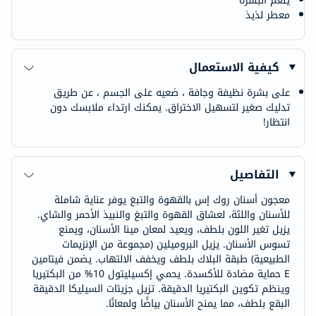
ينعم البشرة
معطر لذيذ
كيفية الاستعمال
على بشرة نظيفة وجافة ، ضعيه على الجسم ، عن طريق
تدليك صغير لتسهيل الاختراق. يمكنك ارتداء ملابسك دون
انتظار!
التفاصيل
معجون أسنان روك إس بالقهوة والتبغ يوفر عناية شاملة
للأسنان واللثة، لعشاق القهوة والتبغ والنبيذ الأحمر والشاي.
يزيل تغير اللون بلطف، ويعيد لمعان مينا الأسنان، ويمنع
تسوس الأسنان. يزيل البروميلين (مجموعة من الإنزيمات
الطبيعية) طبقة البلاك بلطف ويخفف الالتهاب. يضمن فيتامين
E حماية مضادة للأكسدة. يحمي إكسيليتول 10% من البكتيريا
وينظم تكوين البكتيريا الدقيقة. تزيل جزيئات السيليكا الدقيقة
البقع بلطف، مما يمنح الأسنان بياضًا ولمعانًا.