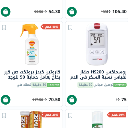
54.30
106.40
90.50
133
40% خصم
روسماكس HS200 جهاز
كاروتين كيدز بروتكت صن كير
لقياس نسبة السكر في الدم
بخاخ بعامل حماية 50 للوجه
مع شرائط للتحكم في مرض
والجسم 270 مل مناسب
توصيل مجاني
30 دقيقة
30 دقيقة
تصلك في
السكري
للأطفال من عمر 3 سنوات فما
فوق
70.50
75
117.50
20% خصم
20% خصم