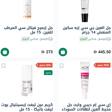
جل العين بي سي إيه سكين
جل إيميج فيتال سي المرطب
المنعش 14 جرام
للعين، 15 مل
توصيل مجاني
اليوم
توصيل مجاني
اليوم
273
445.50
55% خصم
20% خصم
جديد
إي سي إم ديبي وايت جل
كريم عين ليفت إيسينتيال يوث
محيط العين للهالات السوداء
ليفت باتيكا - 15 مل