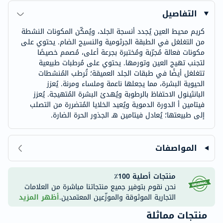
التفاصيل
كريم محيط العين يُجدد أنسجة الجلد، ويُمكّن المكونات النشطة
من التغلغل في الطبقة الجرثومية والنسيج الضام. يحتوي على
مكونات فعالة مُجرّبة ومُختبرة بجرعة أعلى، مُصمم خصيصًا
لتجنب تهيج العين وتورمها. يحتوي على مُرطبات طبيعية
تتغلغل أيضًا في طبقات الجلد العميقة؛ تُرطب المُنشطات
الحيوية البشرة، مما يجعلها ناعمة وملساء ومرنة. يُعزز
البانثينول الاحتفاظ بالرطوبة ويُهدئ البشرة المُتهيجة. يُعزز
فيتامين أ الدورة الدموية ويُعيد الخلايا المُتضررة من التصلب
إلى طبيعتها؛ يُعادل فيتامين هـ الجذور الحرة الضارة.
المواصفات
منتجات أصلية 100٪
نحن نقوم بتوفير جميع منتجاتنا مباشرة من العلامات
التجارية الموثوقة والموزّعين المعتمدين.
أظهر المزيد
منتجات مماثلة