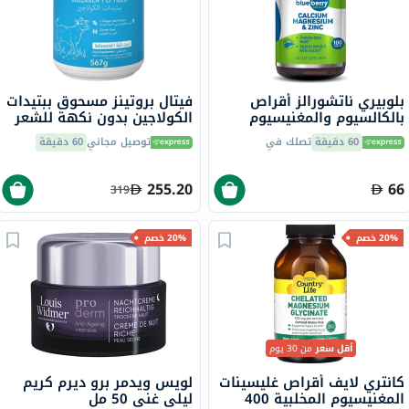
بلوبيري ناتشورالز أقراص
فيتال بروتينز مسحوق ببتيدات
بالكالسيوم والمغنيسيوم
الكولاجين بدون نكهة للشعر
والزنك، 100 قطعة
والبشرة والأظافر 567 جرام
60 دقيقة
تصلك في
توصيل مجاني
60 دقيقة
255.20
66
319
20% خصم
20% خصم
أقل سعر
من 30 يوم
كانتري لايف أقراص غليسينات
لويس ويدمر برو ديرم كريم
المغنيسيوم المخلبية 400
ليلي غني 50 مل