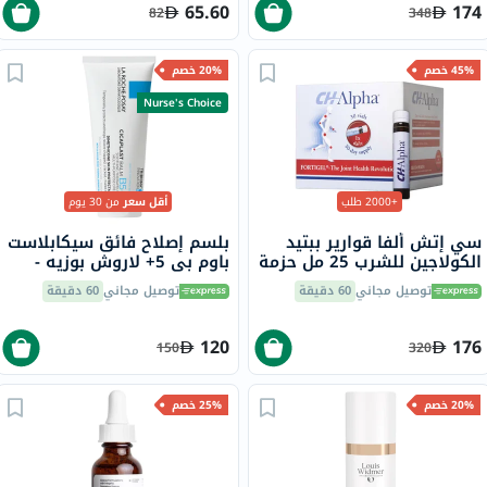
65.60
174
82
348
45% خصم
20% خصم
Nurse's Choice
+2000 طلب
أقل سعر
من 30 يوم
سي إتش ألفا قوارير ببتيد
بلسم إصلاح فائق سيكابلاست
الكولاجين للشرب 25 مل حزمة
باوم بي 5+ لاروش بوزيه -
من 30
100 مل
توصيل مجاني
60 دقيقة
توصيل مجاني
60 دقيقة
120
176
150
320
20% خصم
25% خصم