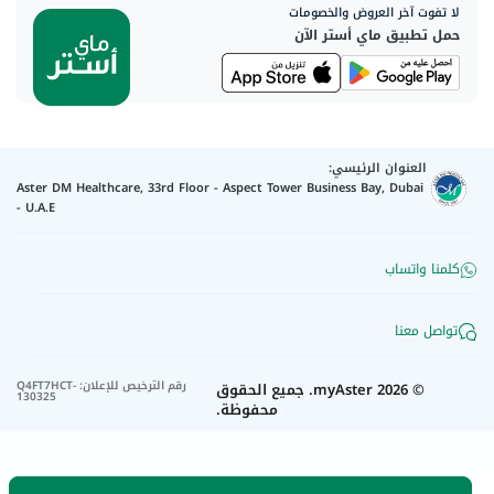
لا تفوت آخر العروض والخصومات
حمل تطبيق ماي أستر الآن
العنوان الرئيسي:
Aster DM Healthcare, 33rd Floor - Aspect Tower Business Bay, Dubai
- U.A.E
كلمنا واتساب
تواصل معنا
رقم الترخيص للإعلان
:
Q4FT7HCT-
©
2026
myAster.
جميع الحقوق
130325
محفوظة.