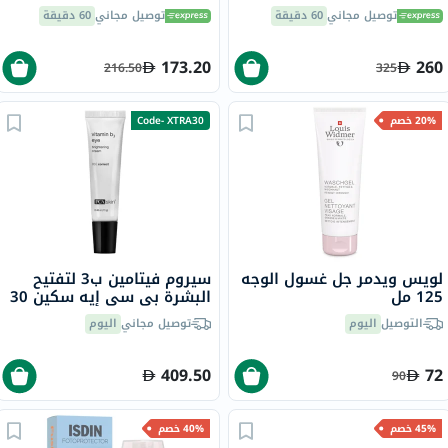
ملجم لصحة العظام والعضلات،
توصيل مجاني
60 دقيقة
توصيل مجاني
60 دقيقة
حزمة من 180
173.20
260
216.50
325
20% خصم
Code- XTRA30
لويس ويدمر جل غسول الوجه
سيروم فيتامين ب3 لتفتيح
125 مل
البشرة بي سي إيه سكين 30
مل
التوصيل
اليوم
توصيل مجاني
اليوم
409.50
72
90
45% خصم
40% خصم