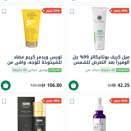
35% خصم
20% خصم
ميل كريك بوتانيكالز 99% جل
لويس ويدمر كريم مضاد
ألوفيرا بعد التعرض للشمس
للشيخوخة للوجه، واقي من
236 مل
الشمس مع عامل حماية 50+،
60 دقيقة
تصلك في
توصيل مجاني
60 دقيقة
50 مل
106.80
42.25
133.50
65
45% خصم
40% خصم