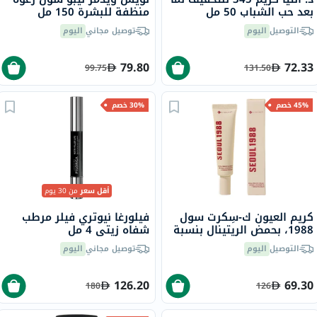
بعد حب الشباب 50 مل
منظفة للبشرة 150 مل
التوصيل
اليوم
توصيل مجاني
اليوم
79.80
72.33
99.75
131.50
45% خصم
30% خصم
أقل سعر
من 30 يوم
كريم العيون ك‑سِكرت سول
فيلورغا نيوتري فيلر مرطب
1988، بحمض الريتينال بنسبة
شفاه زيتي 4 مل
4% في ليبوزوم، 30 مل
التوصيل
اليوم
توصيل مجاني
اليوم
126.20
69.30
180
126