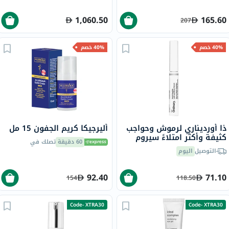
1,060.50
165.60
207
40% خصم
40% خصم
ذا أورديناري لرموش وحواجب
أليرجيكا كريم الجفون 15 مل
كثيفة وأكثر امتلاءً سيروم
60 دقيقة
تصلك في
الرموش والحواجب متعدد
التوصيل
اليوم
الببتيدات، 5 مل
92.40
71.10
154
118.50
Code- XTRA30
Code- XTRA30