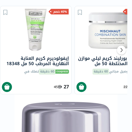
40% خصم
ي بورليند كريم ليلي موازن
إيفولوديرم كريم العناية
المختلطة 50 مل
النهارية المرطب 50 مل 18348
توصيل مجاني
60 دقيقة
60 دقيقة
تصلك في
27
45
225