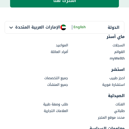
اشترك هنا
|
الإمارات العربية المتحدة
الدولة
English
ماي أستر
السجلات
المواعيد
القوائم
أفراد العائلة
myWellth
استشر
احجز طبيب
جميع التخصصات
استشارة فورية
جميع المنشآت
الصيدلية
الفئات
طلب وصفة طبية
طلباتي
العلامات التجارية
محدد موقع المتجر
معلومات السياسة