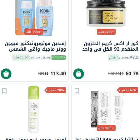
+3000 طلب
+1000 طلب
كوز أر اكس كريم الحلزون
إسدين فوتوبروتيكتور فيوجن
المتقدم 92 الكل في واحد
ووتر ماجيك واقي الشمس
100 مل
بعامل حماية 50 للوجه 50 مل
التوصيل
اليوم
توصيل مجاني
60 دقيقة
113.40
60.78
189
110.50
45% خصم
20% خصم
+9000 طلب
د. ألتيا كريم 345 للتخفيف لما
لويس ويدمر ليبو سول رغوة