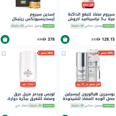
أقل سعر
سيروم مضاد للبقع الداكنة
إسدين سيروم
ميلا ب3 نياسيناميد لاروش
إيسدينسيوتكس ريتينال
بوزيه، لجميع أنواع البشرة -
إنتنس الليلي المضاد للتجاعيد
توصيل مجاني
60 دقيقة
توصيل مجاني
60 دقيقة
30 مل
50 مل
378
128.15
630
233
50% خصم
20% خصم
أقل سعر
من 30 يوم
+1000 طلب
يوسيرين هيالورون إبيسيلين
لويس ويدمر مزيل عرق
مصل الوجه المضاد للشيخوخة
ومضاد للتعرق ببكرة دوارة،
30 مل
بدون رائحة، 50 مل
توصيل مجاني
60 دقيقة
60 دقيقة
تصلك في