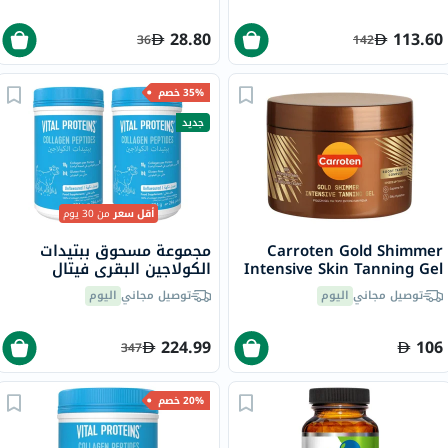
28.80
113.60
36
142
35% خصم
جديد
أقل سعر
من 30 يوم
Carroten Gold Shimmer
مجموعة مسحوق ببتيدات
Intensive Skin Tanning Gel
الكولاجين البقري فيتال
150ml
بروتينز - 2 × 284 جرام
توصيل مجاني
اليوم
توصيل مجاني
اليوم
224.99
106
347
20% خصم