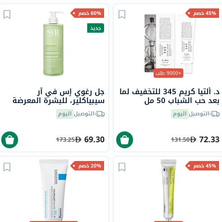
45% خصم
60% خصم
جديد
+9000 طلب
د. ألتيا كريم 345 للتخفيف لما
جل رغوي إس في آر
بعد حب الشباب 50 مل
سيبياكلير، للبشرة المعرضة
لحب الشباب - 400 مل
التوصيل
اليوم
التوصيل
اليوم
69.30
72.33
173.25
131.50
45% خصم
20% خصم