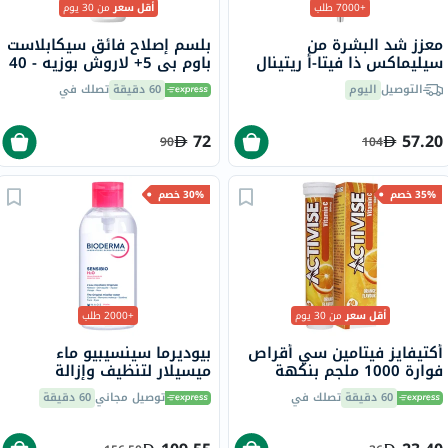
+7000 طلب
أقل سعر
من 30 يوم
معزز شد البشرة من
بلسم إصلاح فائق سيكابلاست
سيليماكس ذا فيتا-أ ريتينال
باوم بي 5+ لاروش بوزيه - 40
شوت، 15 مل
مل
التوصيل
اليوم
60 دقيقة
تصلك في
72
57.20
90
104
35% خصم
30% خصم
أقل سعر
من 30 يوم
+2000 طلب
أكتيفايز فيتامين سي أقراص
بيوديرما سينسيبيو ماء
فوارة 1000 ملجم بنكهة
ميسيلار لتنظيف وإزالة
البرتقال حزمة من 20
المكياج 850 مل
60 دقيقة
تصلك في
توصيل مجاني
60 دقيقة