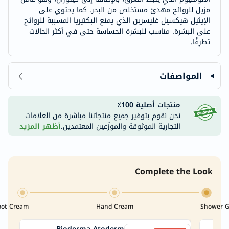
مزيل للروائح مهدئ مستخلص من البحر. كما يحتوي على
الإيثيل هيكسيل غليسرين الذي يمنع البكتيريا المسببة للروائح
على البشرة. مناسب للبشرة الحساسة حتى في أكثر الحالات
تطرفًا.
المواصفات
منتجات أصلية 100٪
نحن نقوم بتوفير جميع منتجاتنا مباشرة من العلامات
التجارية الموثوقة والموزّعين المعتمدين.
أظهر المزيد
Complete the Look
oot Cream
Hand Cream
Shower G