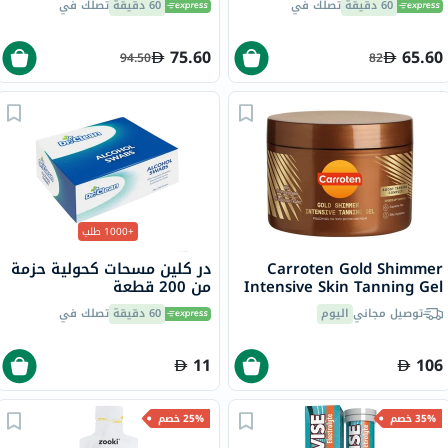
60 دقيقة
تصلك في
60 دقيقة
تصلك في
75.60
65.60
94.50
82
+1000 طلب
Carroten Gold Shimmer
در كلين مسحات كحولية حزمة
Intensive Skin Tanning Gel
من 200 قطعة
150ml
توصيل مجاني
اليوم
60 دقيقة
تصلك في
11
106
35% خصم
25% خصم