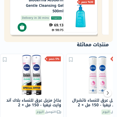
Bioderma Atoderm
%30 خصم
Gentle Cleansing Gel
500ml
De
Delivery in 30 mins
69.13
98.75
منتجات مماثلة
5% خصم
زيل عرق للنساء ناتشرال
بخاخ مزيل عرق للنساء بلاك آند
فيا - 150 مل × 2
وايت نيفيا - 150 مل × 2
صيل
اليوم
التوصيل
اليوم