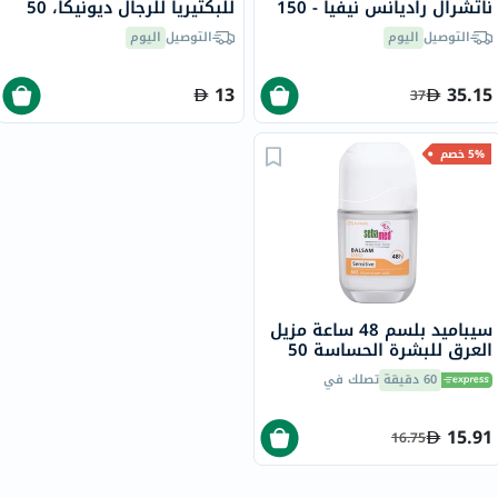
ناتشرال راديانس نيفيا - 150
للبكتيريا للرجال ديونيكا، 50
مل × 2
مل
التوصيل
اليوم
التوصيل
اليوم
13
35.15
37
5% خصم
سيباميد بلسم 48 ساعة مزيل
العرق للبشرة الحساسة 50
مل
60 دقيقة
تصلك في
15.91
16.75