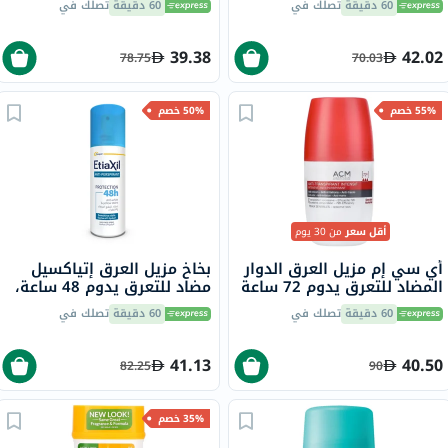
60 دقيقة
تصلك في
60 دقيقة
تصلك في
39.38
42.02
78.75
70.03
55% خصم
50% خصم
أقل سعر
من 30 يوم
أي سي إم مزيل العرق الدوار
بخاخ مزيل العرق إتياكسيل
المضاد للتعرق يدوم 72 ساعة
مضاد للتعرق يدوم 48 ساعة،
للبشرة الحساسة 50 مل
150 مل
60 دقيقة
تصلك في
60 دقيقة
تصلك في
41.13
40.50
82.25
90
35% خصم