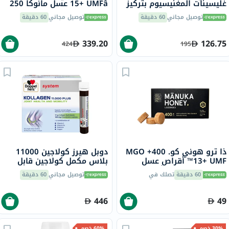
غليسينات المغنيسيوم بتركيز
15+ UMFâ عسل مانوكا 250
350 ملجم لصحة العظام
جرام
توصيل مجاني
60 دقيقة
توصيل مجاني
60 دقيقة
والعضلات حزمة من 120
339.20
126.75
424
195
ذا ترو هوني كو. 400+ MGO
دوبل هيرز كولاجين 11000
13+ UMF™ أقراص عسل
بلاس مكمل كولاجين قابل
مانوكا 2.8 جرام 8 أقراص
للشرب لصحة المفاصل، قوارير
60 دقيقة
تصلك في
توصيل مجاني
60 دقيقة
جرعة واحدة حزمة من 30
كبسولة
446
49
30% خصم
60% خصم