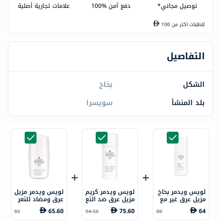
توصيل مجاني*
دفع آمن %100
علامات تجارية أصلية
للطلبات اكتر من
100
التفاصيل
الشكل
بخاخ
بلد المنشأ
سويسرا
لويس ويدمر بخاخ
لويس ويدمر كريم
لويس ويدمر مزيل
مزيل عرق غير مع
مزيل عرق ضد التع
عرق ومضاد للتعر
طر 75 مل
رق غير معطر 40 م
ق ببكرة دوارة، بد
65.60
75.60
64
82
94.50
80
ل
ون رائحة، 50 مل