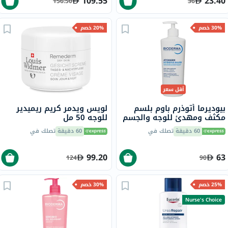
109.55
23.40
156.50
36
30% خصم
20% خصم
أقل سعر
بيوديرما أتوذرم باوم بلسم
لويس ويدمر كريم ريميدير
مكثف ومهدئ للوجه والجسم
للوجه 50 مل
500 مل
60 دقيقة
تصلك في
60 دقيقة
تصلك في
99.20
63
124
90
25% خصم
30% خصم
Nurse's Choice