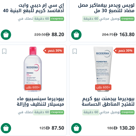
لويس ويدمر بيغماكير مصل
إي سي إم ديبي وايت
مضاد للتصبغ 30 مل
أدفانسد كريم للبقع البنية 40
مل
توصيل مجاني
60 دقيقة
60 دقيقة
تصلك في
88.20
163.80
220.50
204.75
30% خصم
30% خصم
+600 طلب
+600 طلب
بيوديرما بيجمنت بيو كريم
بيوديرما سينسيبيو ماء
لتفتيح المناطق الحساسة
ميسيلار لتنظيف وإزالة
شديدة التصبغ 75 مل
المكياج 500 مل
توصيل مجاني
60 دقيقة
60 دقيقة
تصلك في
87.50
130.20
125
186