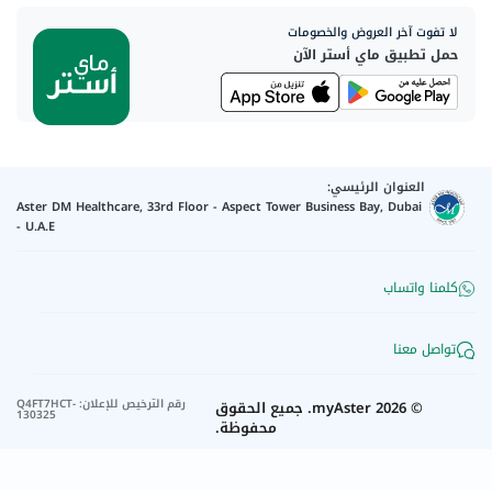
لا تفوت آخر العروض والخصومات
حمل تطبيق ماي أستر الآن
العنوان الرئيسي:
Aster DM Healthcare, 33rd Floor - Aspect Tower Business Bay, Dubai
- U.A.E
كلمنا واتساب
تواصل معنا
رقم الترخيص للإعلان
:
Q4FT7HCT-
©
2026
myAster.
جميع الحقوق
130325
محفوظة.