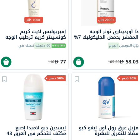
+2000 طلب
+1000 طلب
ذا أورديناري تونر الوجه
إمبريوليس لايت كريم
المقشر بحمض الجليكوليك 7%
كونسينتر كريم ترطيب الوجه
لتوحيد لون البشرة 240 مل
متعدد الاستخدامات 75 مل
التوصيل
اليوم
60 دقيقة
تصلك في
77
58.03
110
105.50
40% خصم
50% خصم
مزيل عرق رول أون إيغو كيو
إيسدين ديو لامبدا إصبع
مضاد للتعرق للبشرة
مكثف للتحكم في العرق 48
الحساسة، 80 جرام
ساعة بكرة دوارة 50 مل