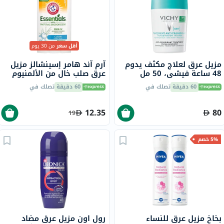
أقل سعر
من 30 يوم
مزيل عرق لعلاج مكثف يدوم
آرم آند هامر إسينشالز مزيل
48 ساعة فيشي، 50 مل
عرق صلب خالٍ من الألمنيوم
بمزيلات عرق طبيعية، برائحة
60 دقيقة
تصلك في
60 دقيقة
تصلك في
النظافة، 71 جرام
12.35
80
19
5% خصم
بخاخ مزيل عرق للنساء
رول اون مزيل عرق مضاد