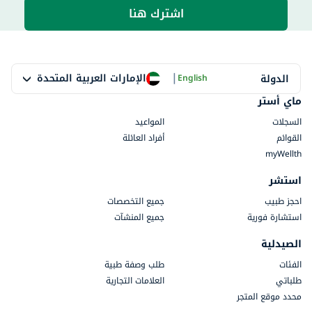
اشترك هنا
|
الإمارات العربية المتحدة
الدولة
English
ماي أستر
السجلات
المواعيد
القوائم
أفراد العائلة
myWellth
استشر
احجز طبيب
جميع التخصصات
استشارة فورية
جميع المنشآت
الصيدلية
الفئات
طلب وصفة طبية
طلباتي
العلامات التجارية
محدد موقع المتجر