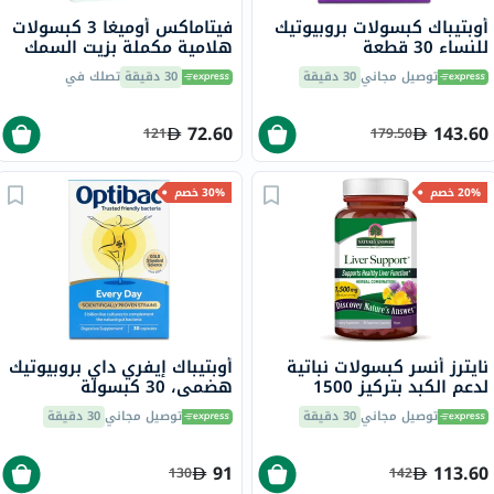
أوبتيباك كبسولات بروبيوتيك
فيتاماكس أوميغا 3 كبسولات
للنساء 30 قطعة
هلامية مكملة بزيت السمك
1000 ملجم حزمة من 60
توصيل مجاني
30 دقيقة
30 دقيقة
تصلك في
72.60
143.60
121
179.50
20% خصم
30% خصم
نايترز أنسر كبسولات نباتية
أوبتيباك إيفري داي بروبيوتيك
لدعم الكبد بتركيز 1500
هضمي، 30 كبسولة
ملجمم مع سيليمارين حزمة
توصيل مجاني
30 دقيقة
توصيل مجاني
30 دقيقة
من 90 كبسولة
91
113.60
130
142