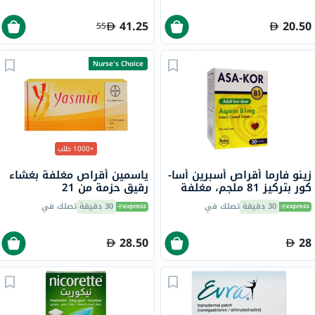
41.25
20.50
55
Nurse's Choice
+1000 طلب
زينو فارما أقراص أسبرين أسا-
ياسمين أقراص مغلفة بغشاء
كور بتركيز 81 ملجم، مغلفة
رقيق حزمة من 21
معويًا، 30
30 دقيقة
تصلك في
30 دقيقة
تصلك في
28.50
28