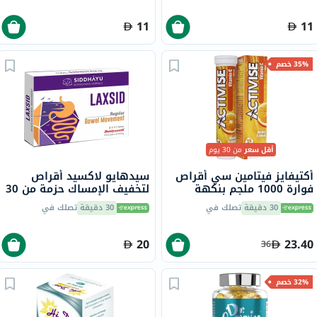
11
11
35% خصم
أقل سعر
من 30 يوم
أكتيفايز فيتامين سي أقراص
سيدهايو لاكسيد أقراص
فوارة 1000 ملجم بنكهة
لتخفيف الإمساك حزمة من 30
البرتقال حزمة من 20
30 دقيقة
تصلك في
30 دقيقة
تصلك في
20
23.40
36
32% خصم