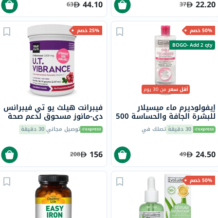
44.10
22.20
63
37
50% خصم
25% خصم
BOGO- Add 2 qty
أقل سعر
من 30 يوم
إيفولوديرم ماء ميسيلار
فيبرانت هيلث يو تي فيبرانس
للبشرة الجافة والحساسة 500
دي-مانوز مسحوق لدعم صحة
مل 1524
المسالك البولية 58.75 جرام
30 دقيقة
تصلك في
توصيل مجاني
30 دقيقة
156
24.50
208
49
50% خصم