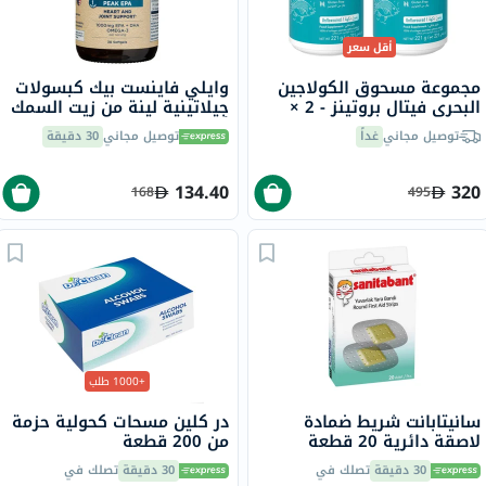
أقل سعر
مجموعة مسحوق الكولاجين
وايلي فاينست بيك كبسولات
البحري فيتال بروتينز - 2 ×
جيلاتينية لينة من زيت السمك
221 جرام
أوميغا 3 بتركيز 1000 ملجم
توصيل مجاني
غداً
توصيل مجاني
30 دقيقة
من حمض إيكوسابنتينويك
حزمة من 30
134.40
320
168
495
+1000 طلب
سانيتابانت شريط ضمادة
در كلين مسحات كحولية حزمة
لاصقة دائرية 20 قطعة
من 200 قطعة
30 دقيقة
تصلك في
30 دقيقة
تصلك في