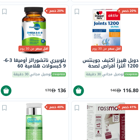
20% خصم
20% خصم
أقل سعر
من 30 يوم
أقل سعر
من 30 يوم
دوبل هيرز أكتيف جوينتس
بلوبيري ناتشورالز أوميغا 3-6-
1200 ألترا أقراص لصحة
9 كبسولات هلامية 60
المفاصل والغضاريف، حزمة
توصيل مجاني
30 دقيقة
توصيل مجاني
30 دقيقة
من 30
136
116.80
170
146
41% خصم
40% خصم