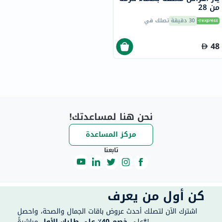
من 28
30 دقيقة
تصلك في
48
نحن هنا لمساعدتك!
مركز المساعدة
تابعنا
كن أول من يعرف
اشترك الآن لتصلك أحدث عروض باقات الجمال والصحة، واحصل
مباشرةً*!
على
خصم 40٪ على طلبك الأول