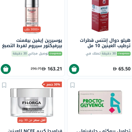
+3000 طلب
هيلو دوال إنتنس قطرات
يوسيرين إيفين بيغمنت
ترطيب العينين 10 مل
بيرفيكتور سيروم لفرط التصبغ
المزدوج 30 مل
30 دقيقة
تصلك في
توصيل مجاني
30 دقيقة
163.21
65.50
296.75
30% خصم
أقل سعر
من 30 يوم
تحاميل بروكتو - جليفينول ،
فيلورجا كريم NCEF للعينين