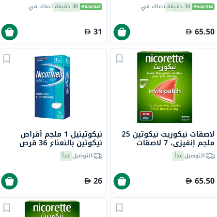
30 دقيقة
تصلك في
30 دقيقة
تصلك في
31
65.50
لاصقات نيكوريت نيكوتين 25
نيكوتينيل 1 ملجم أقراص
ملجم إنفيزي، 7 لاصقات
نيكوتين بالنعناع 36 قرص
التوصيل
غداً
التوصيل
غداً
26
65.50