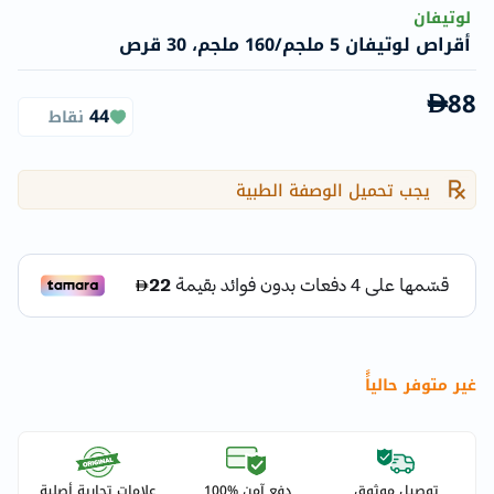
لوتيفان
أقراص لوتيفان 5 ملجم/160 ملجم، 30 قرص
88
44
نقاط
يجب تحميل الوصفة الطبية
غير متوفر حالياًً
توصيل موثوق
دفع آمن %100
علامات تجارية أصلية