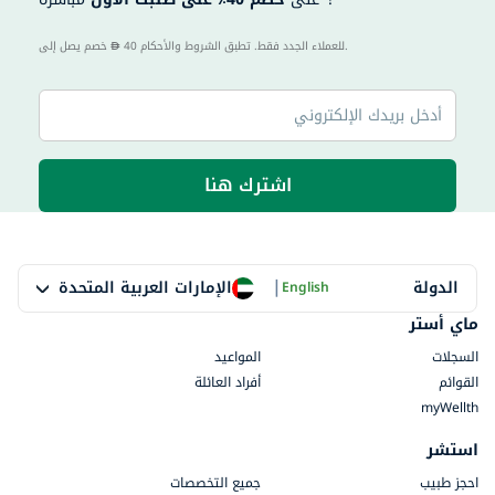
40 للعملاء الجدد فقط. تطبق الشروط والأحكام.
خصم يصل إلى
اشترك هنا
|
الإمارات العربية المتحدة
الدولة
English
ماي أستر
السجلات
المواعيد
القوائم
أفراد العائلة
myWellth
استشر
احجز طبيب
جميع التخصصات