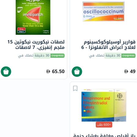
قوارير أوسيلوكوكسينوم
لصقات نيكوريت نيكوتين 15
لعلاج أعراض الأنفلونزا - 6
ملجم إنفيزي، 7 لاصقات
قوارير
30 دقيقة
تصلك في
30 دقيقة
تصلك في
65.50
49
+600 طلب
ياز أقراص مغلفة بغشاء حزمة