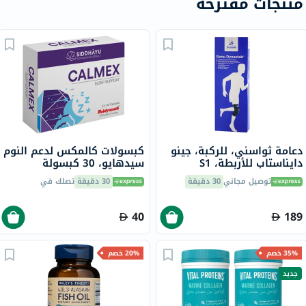
منتجات مقترحة
دعامة ثواسني، للركبة، جينو
كبسولات كالمكس لدعم النوم
دايناستاب للأربطة، S1
سيدهايو، 30 كبسولة
23700501
توصيل مجاني
30 دقيقة
30 دقيقة
تصلك في
40
189
35% خصم
20% خصم
جديد