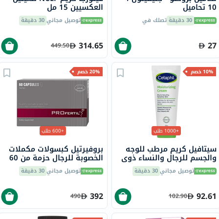
10 تحاميل
العكسيين 15 مل
30 دقيقة
تصلك في
توصيل مجاني
30 دقيقة
314.65
27
449.50
10% خصم
20% خصم
+1000 طلب
+600 طلب
سيتافيل كريم مرطب للوجه
بروفيرتيل كبسولات مكملات
والجسم للرجال والنساء ذوي
الخصوبة للرجال حزمة من 60
البشرة الجافة إلى الجافة جدًا
كبسولة
توصيل مجاني
30 دقيقة
توصيل مجاني
30 دقيقة
والحساسة، بدون رائحة، 100
جرام
392
92.61
490
102.90