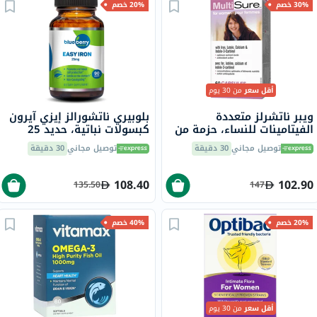
30% خصم
20% خصم
أقل سعر
من 30 يوم
ويبر ناتشرلز متعددة
بلوبيري ناتشورالز إيزي آيرون
الفيتامينات للنساء، حزمة من
كبسولات نباتية، حديد 25
60
ملجم، 90 قطعة B0265
توصيل مجاني
30 دقيقة
توصيل مجاني
30 دقيقة
108.40
102.90
135.50
147
20% خصم
40% خصم
أقل سعر
من 30 يوم