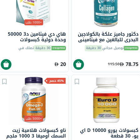
+1000 طلب
دكتور جاميز علكة بالكولاجين
هاي دي فيتامين د3 50000
البحري للبالغين مع فيتاميني
وحدة دولية كبسولات
ج وهـ، حزمة من 60
جيلاتينية ناعمة 8 كبسولات
توصيل مجاني
30 دقيقة
30 دقيقة
تصلك في
20
78.75
115.50
45% خصم
+5000 طلب
كبسولات يورو D 10000 اي
ناو كبسولات هلامية زيت
يو، 30 قطعة
السمك أوميغا 3 1000 ملجم