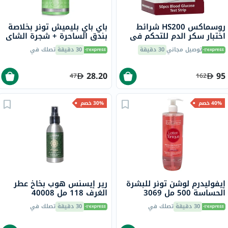
روسماكس HS200 شرائط
باي باي بليميش تونر بخلاصة
اختبار سكر الدم للتحكم في
بندق الساحرة + شجرة الشاي
مرض السكري حزمة من 50
لموازنة البشرة 130 مل
توصيل مجاني
30 دقيقة
30 دقيقة
تصلك في
28.20
95
47
162
40% خصم
30% خصم
إيفوليدرم لوشن تونر للبشرة
رير إيسنس هوب بخاخ عطر
الحساسة 500 مل 3069
الغرف 118 مل 40008
30 دقيقة
تصلك في
30 دقيقة
تصلك في