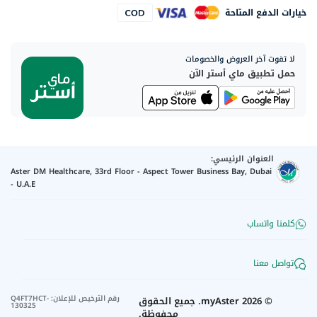
خيارات الدفع المتاحة
لا تفوت آخر العروض والخصومات
حمل تطبيق ماي أستر الآن
العنوان الرئيسي:
Aster DM Healthcare, 33rd Floor - Aspect Tower Business Bay, Dubai
- U.A.E
كلمنا واتساب
تواصل معنا
رقم الترخيص للإعلان
:
Q4FT7HCT-
©
2026
myAster.
جميع الحقوق
130325
محفوظة.