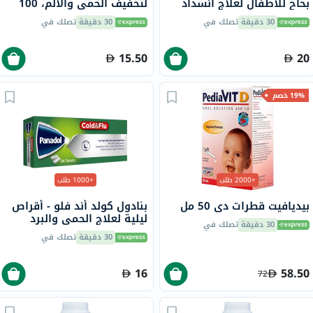
بخاخ للأطفال لعلاج انسداد
لتخفيف الحمى والألم، 100
الأنف، 10 مل
مل
30 دقيقة
تصلك في
30 دقيقة
تصلك في
15.50
20
19% خصم
+2000 طلب
+1000 طلب
بيديافيت قطرات دي 50 مل
بنادول كولد أند فلو - أقراص
ليلية لعلاج الحمى والبرد
30 دقيقة
تصلك في
والإنفلونزا، 24 قرص
30 دقيقة
تصلك في
16
58.50
72