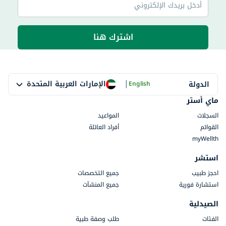
اشترك هنا
|
الإمارات العربية المتحدة
الدولة
English
ماي أستر
السجلات
المواعيد
القوائم
أفراد العائلة
myWellth
استشر
احجز طبيب
جميع التخصصات
استشارة فورية
جميع المنشآت
الصيدلية
الفئات
طلب وصفة طبية