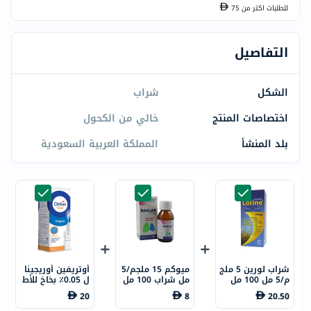
للطلبات اكتر من
75
التفاصيل
الشكل
شراب
اختصاصات المنتج
خالي من الكحول
بلد المنشأ
المملكة العربية السعودية
شراب لورين 5 ملج
ميوكم 15 ملجم/5
أوتريفين أوريجينا
م/5 مل 100 مل
مل شراب 100 مل
ل 0.05٪ بخاخ للأط
فال لعلاج انسداد
20
8
20.50
الأنف، 10 مل