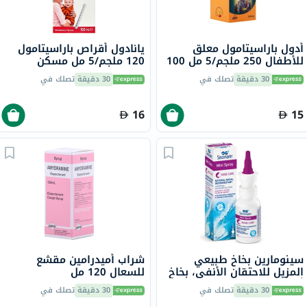
أدول باراسيتامول معلق
يانادول أقراص باراسيتامول
للأطفال 250 ملجم/5 مل 100
120 ملجم/5 مل مسكن
مل
للحمى والألم للأطفال والرضع
30 دقيقة
تصلك في
30 دقيقة
تصلك في
100 مل
16
15
سينومارين بخاخ طبيعي
شراب أميدرامين مقشع
المزيل للاحتقان الأنفي، بخاخ
للسعال 120 مل
أنفي صغير مفرط التوتر، 30
30 دقيقة
تصلك في
30 دقيقة
تصلك في
مل