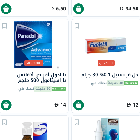
6.50
34.50
+500 طلب
+2000 طلب
جل فينستيل 0.1% 30 جرام
بانادول أقراص أدفانس
باراسيتامول 500 ملجم
30 دقيقة
تصلك في
لتخفيف الحمى والألم، 24
30 دقيقة
تصلك في
قرص
14
12