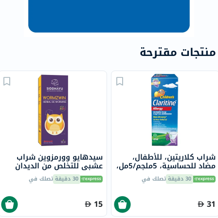
منتجات مقترحة
شراب كلاريتين، للأطفال،
سيدهايو وورمزوين شراب
مضاد للحساسية، 5ملجم/5مل،
عشبي للتخلص من الديدان
120مل.
بنكهة الفاكهة للأطفال 150
30 دقيقة
تصلك في
30 دقيقة
تصلك في
مل
15
31