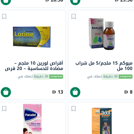
ميوكم 15 ملجم/5 مل شراب
أقراص لورين 10 ملجم –
100 مل
مضادة للحساسية – 20 قرص
30 دقيقة
تصلك في
30 دقيقة
تصلك في
13
8