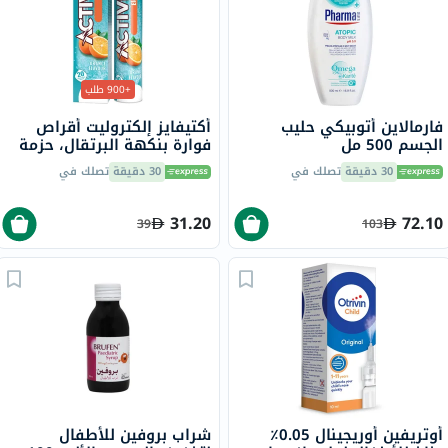
+900 طلب
فارمالاين أتوبيكي حليب
أكتيفايز إلكتروليت أقراص
الجسم 500 مل
فوارة بنكهة البرتقال، حزمة
من 20
30 دقيقة
تصلك في
30 دقيقة
تصلك في
31.20
72.10
39
103
أوتريفين أوريجينال 0.05٪
شراب بروفين للأطفال