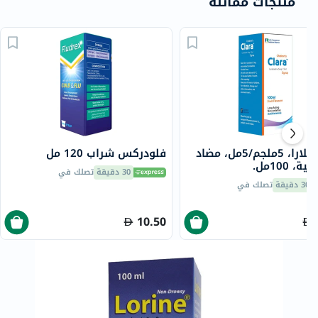
منتجات مماثلة
شراب كلارا، 5ملجم/5مل، مضاد
فلودركس شراب 120 مل
، 100مل.
30 دقيقة
تصلك في
30 دقيقة
تصلك في
10.50