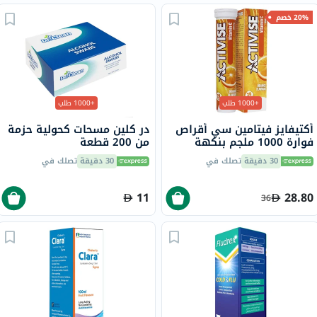
20% خصم
+1000 طلب
+1000 طلب
أكتيفايز فيتامين سي أقراص
در كلين مسحات كحولية حزمة
فوارة 1000 ملجم بنكهة
من 200 قطعة
البرتقال حزمة من 20
30 دقيقة
تصلك في
30 دقيقة
تصلك في
11
28.80
36