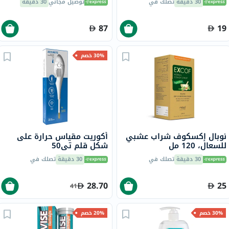
30 دقيقة
تصلك في
توصيل مجاني
30 دقيقة
87
19
30% خصم
نوبال إكسكوف شراب عشبي
أكوريت مقياس حرارة على
للسعال، 120 مل
شكل قلم تي50
30 دقيقة
تصلك في
30 دقيقة
تصلك في
28.70
25
41
30% خصم
20% خصم