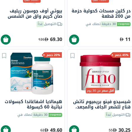
در كلين مسحات كحولية حزمة
بيوتي أوف جوسون ريليف
من 200 قطعة
صان كريم واقٍ من الشمس
عضوي بلأرز والبروبيوتيك
30 دقيقة
تصلك في
التوصيل
غداً
بعامل حماية 50+ وحماية
فائقة 50 مل
69.30
11
126
45% خصم
20% خصم
أقل سعر
من 30 يوم
شيسيدو فينو بريميوم تاتش
هيمالايا اشفاغاندا كبسولات
قناع للشعر الجاف والمجعد،
نباتية 60 كبسولة
230 جرام
التوصيل
غداً
30 دقيقة
تصلك في
49.60
30.25
62
55