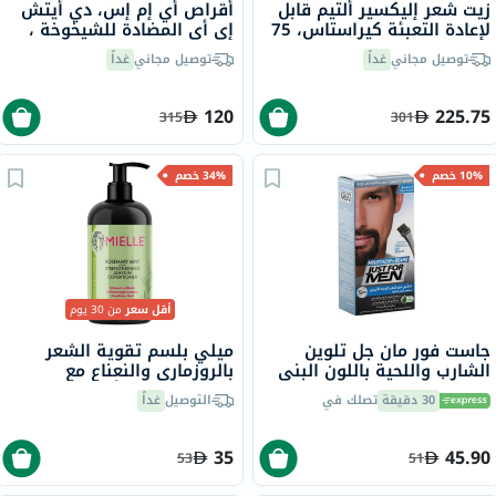
زيت شعر إليكسير ألتيم قابل
أقراص أي إم إس، دي أيتش
لإعادة التعبئة كيراستاس، 75
إي أي المضادة للشيخوخة ،
مل
بتركيز 25 مجم - 60 قرص
توصيل مجاني
غداً
توصيل مجاني
غداً
120
225.75
315
301
10% خصم
34% خصم
أقل سعر
من 30 يوم
جاست فور مان جل تلوين
ميلي بلسم تقوية الشعر
الشارب واللحية باللون البني
بالروزماري والنعناع مع
الداكن M-50
البيوتين لجميع أنواع الشعر
30 دقيقة
تصلك في
التوصيل
غداً
355 مل
35
45.90
53
51