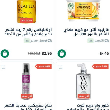
+500 طلب
غارنييه ألترا دو كريم مغذي
أولابليكس رقم 7 زيت لشعر
للشعر بالموز 390 مل
ناعم ولامع وخالي من التجعد
30 مل
التوصيل
غداً
توصيل مجاني
غداً
82.95
46
118.50
25% خصم
40% خصم
أقل سعر
أقل سعر
كلور واو دريم كوت
بخاخ ستريكس لحماية الشعر
سبيرناتشورال بخاخ لعلاج
من الحرارة، 100 مل