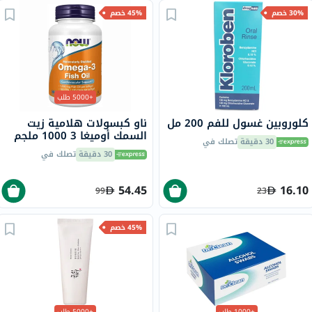
30% خصم
45% خصم
+5000 طلب
كلوروبين غسول للفم 200 مل
ناو كبسولات هلامية زيت
السمك أوميغا 3 1000 ملجم
30 دقيقة
تصلك في
180 EPA / 120 DHA حزمة من
30 دقيقة
تصلك في
100
54.45
16.10
99
23
45% خصم
+1000 طلب
+5000 طلب