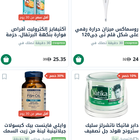
أقل سعر
من 30 يوم
روسماكس ميزان حرارة رقمي
أكتيفايز إلكتروليت أقراص
على شكل قلم تي جي120
فوارة بنكهة البرتقال، حزمة
من 20
30 دقيقة
تصلك في
30 دقيقة
تصلك في
25.35
24
39
32
10% خصم
30% خصم
أقل سعر
من 30 يوم
دابر فاتيكا ناتشرلز سليك
وايلي فاينست بيك كبسولات
سترونج هولد جل تصفيف
جيلاتينية لينة من زيت السمك
الشعر بالليمون والحناء الخالي
أوميغا 3 بتركيز 1000 ملجم
التوصيل
غداً
توصيل مجاني
30 دقيقة