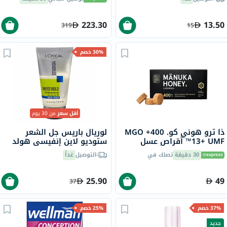
من الكحول 250 جرام
من حمض إيكوسابنتينويك
حزمة من 60
223.30
13.50
319
15
30% خصم
أقل سعر
من 30 يوم
ذا ترو هوني كو. 400+ MGO
لوريال باريس جل الشعر
13+ UMF™ أقراص عسل
ستوديو لاين إنفيسي هولد
مانوكا 2.8 جرام 8 أقراص
بقوة عادية 150 مل
30 دقيقة
تصلك في
التوصيل
غداً
25.90
49
37
37% خصم
25% خصم
جديد