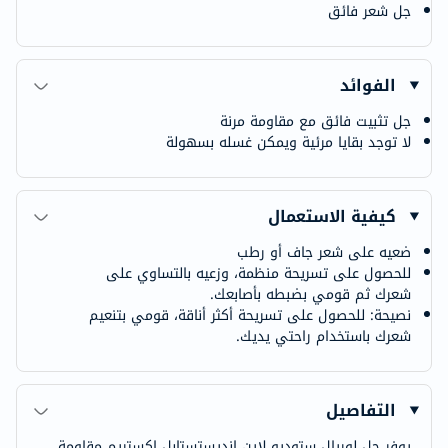
جل شعر فائق
الفوائد
جل تثبيت فائق مع مقاومة مرنة
لا توجد بقايا مرئية ويمكن غسله بسهولة
كيفية الاستعمال
ضعيه على شعر جاف أو رطب
للحصول على تسريحة منظمة، وزعيه بالتساوي على
شعرك ثم قومي بضبطه بأصابعك.
نصيحة: للحصول على تسريحة أكثر أناقة، قومي بتنعيم
شعرك باستخدام راحتي يديك.
التفاصيل
يوفر جل لوريال ستوديو لاين إنديستستابل إكستريم مقاومة