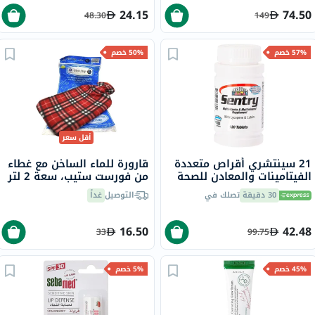
24.15
74.50
48.30
149
57% خصم
50% خصم
أقل سعر
21 سينتشري أقراص متعددة
قارورة للماء الساخن مع غطاء
الفيتامينات والمعادن للصحة
من فورست ستيب، سعة 2 لتر
العامة، حزمة من 130
30 دقيقة
تصلك في
التوصيل
غداً
16.50
42.48
33
99.75
45% خصم
5% خصم