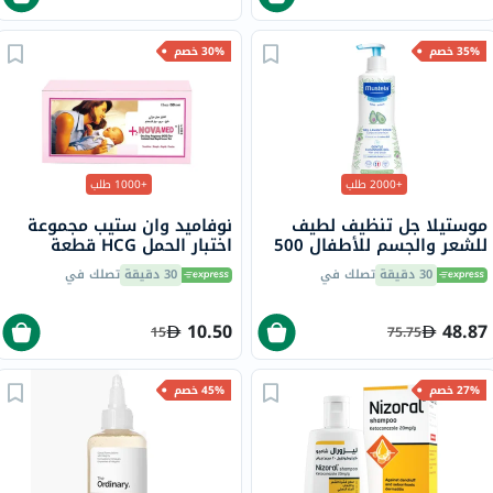
35% خصم
30% خصم
+2000 طلب
+1000 طلب
موستيلا جل تنظيف لطيف
نوفاميد وان ستيب مجموعة
للشعر والجسم للأطفال 500
اختبار الحمل HCG قطعة
مل
واحدة
30 دقيقة
تصلك في
30 دقيقة
تصلك في
10.50
48.87
15
75.75
27% خصم
45% خصم