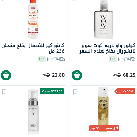
كولور واو دريم كوت سوبر
كانتو كير للأطفال بخاخ منعش
ناتشورال بخاخ لعلاج الشعر
236 مل
ومضاد التجعد 50 مل
التوصيل
غداً
التوصيل
غداً
23.80
68.25
28
91
30% خصم
Code- XTRA30
أقل سعر
من 30 يوم