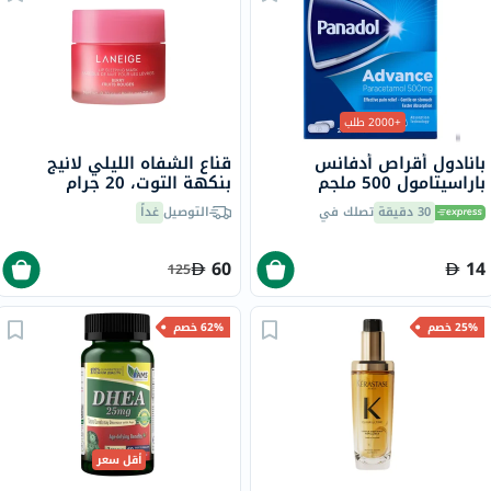
+2000 طلب
بانادول أقراص أدفانس
قناع الشفاه الليلي لانيج
باراسيتامول 500 ملجم
بنكهة التوت، 20 جرام
لتخفيف الحمى والألم، 24
30 دقيقة
تصلك في
التوصيل
غداً
قرص
60
14
125
25% خصم
62% خصم
أقل سعر