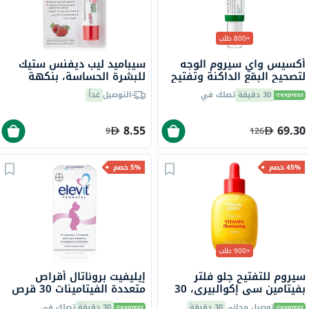
+800 طلب
أكسيس واي سيروم الوجه
سيباميد ليب ديفنس ستيك
لتصحيح البقع الداكنة وتفتيح
للبشرة الحساسة، بنكهة
البشرة وترطيبها 50 مل
الفراولة، مع SPF 30، 4.8 جرام
30 دقيقة
تصلك في
التوصيل
غداً
8.55
69.30
9
126
45% خصم
5% خصم
+900 طلب
سيروم للتفتيح جلو فلتر
إيليفيت بروناتال أقراص
بفيتامين سي إكوالبيري، 30
متعددة الفيتامينات 30 قرص
مل
توصيل مجاني
30 دقيقة
30 دقيقة
تصلك في