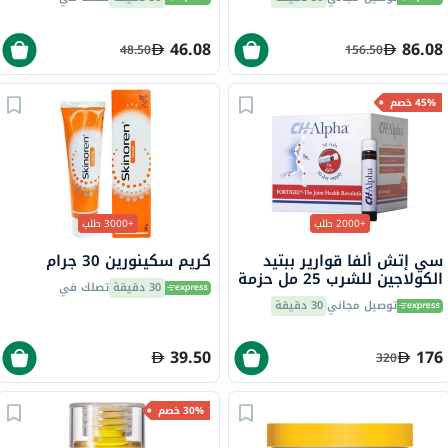
46.08
86.08
48.50
156.50
45% خصم
+2000 طلب
+3000 طلب
سي إتش ألفا قوارير ببتيد
كريم سكينورين 30 جرام
الكولاجين للشرب 25 مل حزمة
30 دقيقة
تصلك في
من 30
توصيل مجاني
30 دقيقة
39.50
176
320
30% خصم