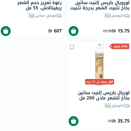
لورويال باريس إلنيت ساتين
رغوة تعزيز حجم الشعر
بخاخ تثبيت الشعر بدرجة تثبيت
ريفيتالاش، 55 مل
عادي، 75 مل
التوصيل
غداً
توصيل مجاني
غداً
607
15.75
22.50
35% خصم
أقل سعر
من 30 يوم
لوريال باريس إلنيت ساتين
بخاخ للشعر عادي 200 مل
التوصيل
غداً
35.75
55