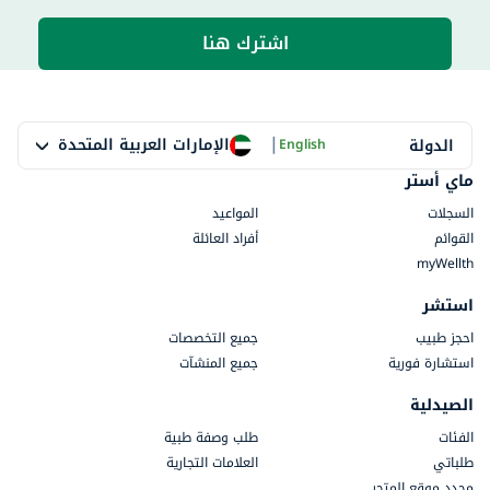
اشترك هنا
|
الإمارات العربية المتحدة
الدولة
English
ماي أستر
السجلات
المواعيد
القوائم
أفراد العائلة
myWellth
استشر
احجز طبيب
جميع التخصصات
استشارة فورية
جميع المنشآت
الصيدلية
الفئات
طلب وصفة طبية
طلباتي
العلامات التجارية
محدد موقع المتجر