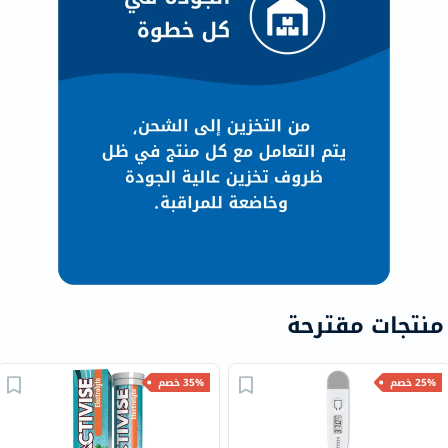
منتجات مقترحة
25% خصم
35% خصم