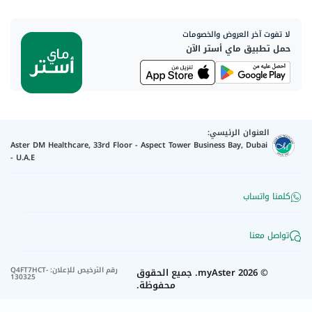
لا تفوت آخر العروض والخصومات
حمل تطبيق ماي أستر الآن
العنوان الرئيسي:
Aster DM Healthcare, 33rd Floor - Aspect Tower Business Bay, Dubai
- U.A.E
كلمنا واتساب
تواصل معنا
رقم الترخيص للإعلان
:
Q4FT7HCT-
©
2026
myAster.
جميع الحقوق
130325
محفوظة.