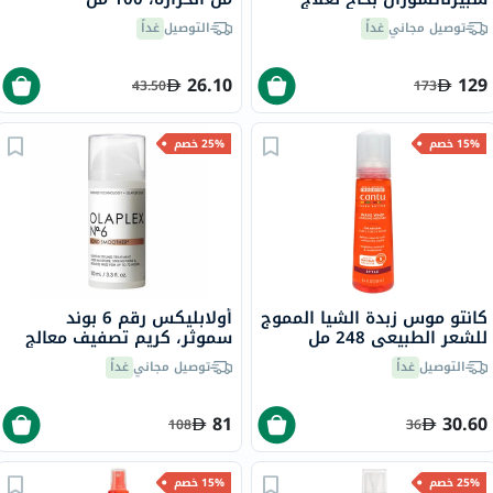
تجعد الشعر، 200 مل
توصيل مجاني
غداً
التوصيل
غداً
26.10
129
43.50
173
15% خصم
25% خصم
كانتو موس زبدة الشيا المموج
أولابليكس رقم 6 بوند
للشعر الطبيعي 248 مل
سموثر، كريم تصفيف معالج
للشعر، يُترك على الشعر، 100
التوصيل
غداً
توصيل مجاني
غداً
مل
81
30.60
108
36
25% خصم
15% خصم