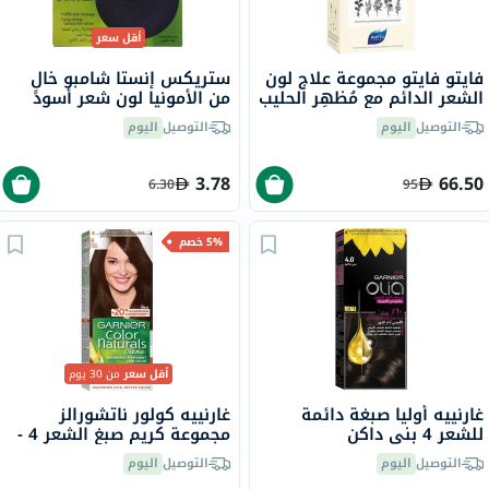
أقل سعر
فايتو فايتو مجموعة علاج لون
ستريكس إنستا شامبو خالٍ
الشعر الدائم مع مُظهِر الحليب
من الأمونيا لون شعر أسود
وكريم التلوين درجة اللون 4
طبيعي 1
التوصيل
اليوم
التوصيل
اليوم
بني
3.78
66.50
6.30
95
5% خصم
أقل سعر
من 30 يوم
غارنييه أوليا صبغة دائمة
غارنييه كولور ناتشورالز
للشعر 4 بني داكن
مجموعة كريم صبغ الشعر 4 -
بني
التوصيل
اليوم
التوصيل
اليوم