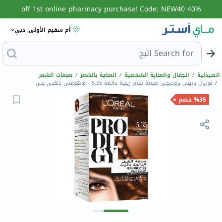
40% off 1st online pharmacy purchase! Code: NEW40
أم سقيم الأولى, دبي
Search for
البحث عن مز
الصيدلية
/
الجمال والعناية الشخصية
/
العناية بالشعر
/
صبغات الشعر
/
لوريال باريس بروديجي صبغة شعر زيتية دائمة 5.35 - ماهوغني ذهبي بني
%35 خصم