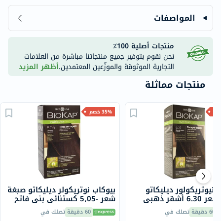
المواصفات
منتجات أصلية 100٪
نحن نقوم بتوفير جميع منتجاتنا مباشرة من العلامات
التجارية الموثوقة والموزّعين المعتمدين.
أظهر المزيد
منتجات مماثلة
35% خصم
 نيوتريكولور ديليكاتو
بيوكاب نوتريكولر ديليكاتو صبغة
صبغة شعر 6.30 أشقر ذهبي
شعر -5٫05 كستنائي بني فاتح
140 مل
60 دقيقة
تصلك في
60 دقيقة
تصلك في