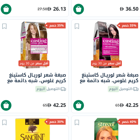
26.13
36.50
27.50
35% خصم
35% خصم
أقل سعر
من 30 يوم
أقل سعر
من 30 يوم
صبغة شعر لوريـال كاستينغ
صبغة شعر لوريـال كاستينغ
كريم غلوس، شبه دائمة مع
كريم غلوس، شبه دائمة مع
بلسم، بدرجة 323 شوكولا
بلسم، بدرجة 700 أشقر
التوصيل
اليوم
التوصيل
اليوم
داكن
42.25
42.25
65
65
40% خصم
30% خصم