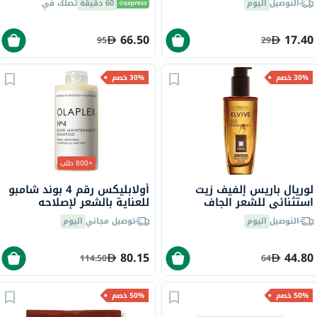
التوصيل
اليوم
60 دقيقة
تصلك في
66.50
17.40
95
29
30% خصم
30% خصم
+800 طلب
لوريال باريس إلفيف زيت
أولابليكس رقم 4 بوند شامبو
استثنائي للشعر الجاف
للعناية بالشعر لإصلاحه
والتالف 100 مل
وتقويته وتغذيته 250 مل
التوصيل
اليوم
توصيل مجاني
اليوم
80.15
44.80
114.50
64
50% خصم
50% خصم