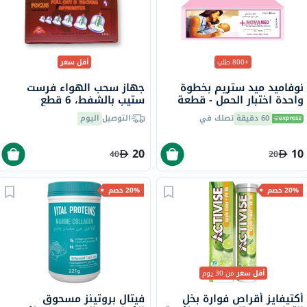
+800 طلب
أقل سعر
نوفاميد ميد ستريم بخطوة
جهاز سحب الهواء فرست
واحدة اختبار الحمل - قطعة
ستيب بالشفط، 6 قطع
واحدة
60 دقيقة
تصلك في
التوصيل
اليوم
20
10
40
20
20% خصم
20% خصم
أقل سعر
من 30 يوم
أكتيفايز أقراص فوارة بخل
فيتال بروتينز مسحوق