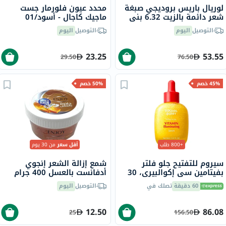
لوريال باريس بروديجي صبغة
محدد عيون فلورمار جست
شعر دائمة بالزيت 6.32 بني
ماجيك كاجال - أسود/01
لؤلؤي
التوصيل
اليوم
التوصيل
اليوم
23.25
53.55
29.50
76.50
45% خصم
50% خصم
+800 طلب
أقل سعر
من 30 يوم
سيروم للتفتيح جلو فلتر
شمع إزالة الشعر إنجوي
بفيتامين سي إكوالبيري، 30
أدفانست بالعسل 400 جرام
مل
60 دقيقة
تصلك في
التوصيل
اليوم
12.50
86.08
25
156.50