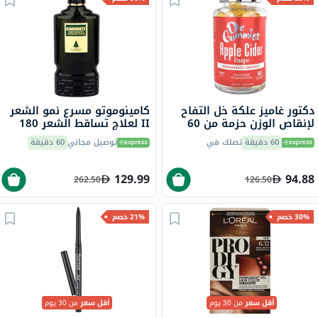
دكتور غاميز علكة خل التفاح
كامينوموتو مسرع نمو الشعر
لإنقاص الوزن حزمة من 60
II لعلاج تساقط الشعر 180
مل
60 دقيقة
تصلك في
توصيل مجاني
60 دقيقة
129.99
94.88
262.50
126.50
30% خصم
21% خصم
أقل سعر
من 30 يوم
أقل سعر
من 30 يوم