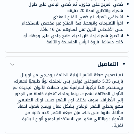
ضعي المزيج على جذورك ثم ضعي الباقي على طول
شعرك وانتظري لمدة 20 دقيقة
اشطفي شعرك ثم ضعي القناع المغذي
اقرأ التعليمات واتبعها. هذا المنتج غير مخصص للاستخدام
على الأشخاص الذين تقل أعمارهم عن 16 عامًا.
لا تصبغ شعرك إذا: كان لديك طفح جلدي على وجهك أو
كنت حساسًا. فروة الرأس المتهيجة والتالفة
التفاصيل
تم تصميم صبغة الشعر الزيتية الدائمة بروديجي من لوريال
باريس 5.35 ماهوغني غولدن بني لتمنحك لونًا طبيعيًا لشعرك،
ويستخدم هذا تركيبة احترافية لمزج خصلات الألوان الجديدة مع
الألوان المختلفة لشعرك، بينما يمنحك تغطية كاملة من الجذور
إلى الأطراف. سوف يختلف لون الشعر حسب لونك الطبيعي.
فهو يغطي الشعر الرمادي بشكل فعال ويمنح شعرك لمعاناً
متألقاً. علاوة على ذلك، فإن صبغة الشعر هذه خالية من
الأمونيا؛ وبالتالي فهو آمن للاستخدام لجميع أنواع البشرة
تقريبًا.