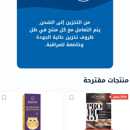
منتجات مقترحة
35% خصم