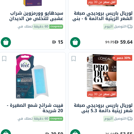
أقل سعر
من 30 يوم
لوريال باريس بروديجي صبغة
سيدهايو وورمزوين شراب
الشعر الزيتية الدائمة 6 - بني
عشبي للتخلص من الديدان
بلوط
بنكهة الفاكهة للأطفال 150
التوصيل
اليوم
60 دقيقة
تصلك في
مل
15
59.64
91.75
30% خصم
أقل سعر
من 30 يوم
لوريال باريس بروديجي صبغة
فييت شرائح شمع الصغيرة -
شعر زيتية دائمة 5.3 بني
20 شريحة
ذهبي فاتح
التوصيل
اليوم
60 دقيقة
تصلك في