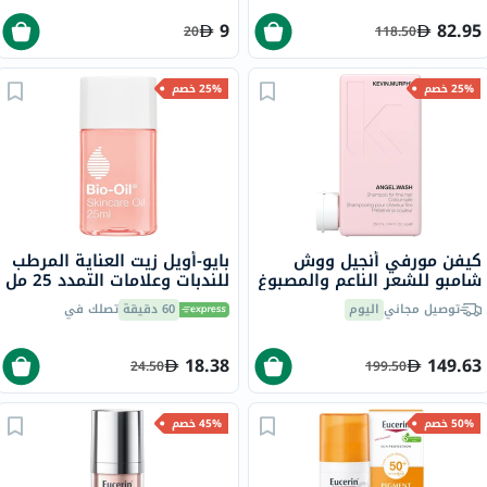
9
82.95
20
118.50
25% خصم
25% خصم
كيفن مورفي أنجيل ووش
بايو-أويل زيت العناية المرطب
شامبو للشعر الناعم والمصبوغ
للندبات وعلامات التمدد 25 مل
250 مل
توصيل مجاني
اليوم
60 دقيقة
تصلك في
18.38
149.63
24.50
199.50
50% خصم
45% خصم