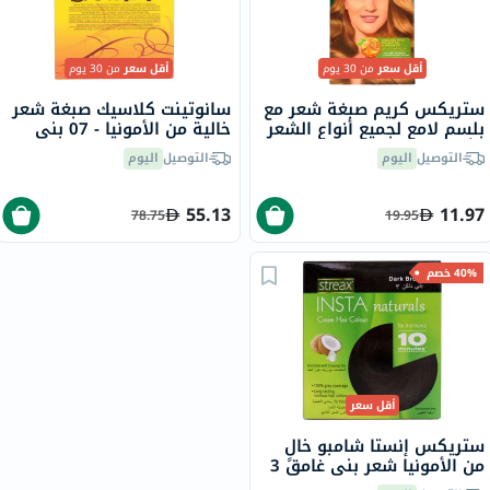
أقل سعر
من 30 يوم
أقل سعر
من 30 يوم
ستريكس كريم صبغة شعر مع
سانوتينت كلاسيك صبغة شعر
بلسم لامع لجميع أنواع الشعر
خالية من الأمونيا - 07 بني
- أشقر ذهبي 7.3
رمادي 125 مل
التوصيل
اليوم
التوصيل
اليوم
55.13
11.97
78.75
19.95
40% خصم
أقل سعر
ستريكس إنستا شامبو خالٍ
من الأمونيا شعر بني غامق 3