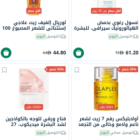
أقل سعر
من 30 يوم
أقل سعر
غسول رغوي بحمض
لوريال إلفيف زيت علاجي
الهيالورونيك سيرافي، للبشرة
إستثنائي للشعر المصبوغ 100
العادية إلى الدهنية، 236 مل
مل
التوصيل
اليوم
التوصيل
اليوم
44.80
61.20
64
72
30% خصم
55% خصم
+500 طلب
+2000 طلب
أولابليكس رقم 7 زيت لشعر
قناع ورقي للوجه بالكولاجين
ناعم ولامع وخالي من التجعد
لشد البشرة ميديكوب، 27
30 مل
جرام
توصيل مجاني
اليوم
التوصيل
اليوم