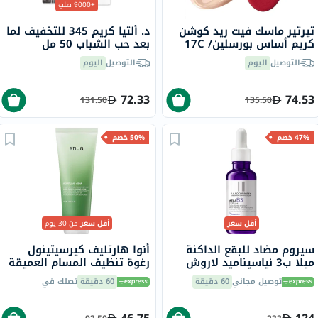
+9000 طلب
تيرتير ماسك فيت ريد كوشن
د. ألتيا كريم 345 للتخفيف لما
كريم أساس بورسلين/ 17C
بعد حب الشباب 50 مل
من 18 جرام
التوصيل
اليوم
التوصيل
اليوم
72.33
74.53
131.50
135.50
47% خصم
50% خصم
أقل سعر
أقل سعر
من 30 يوم
سيروم مضاد للبقع الداكنة
أنوا هارتليف كيرسيتينول
ميلا ب3 نياسيناميد لاروش
رغوة تنظيف المسام العميقة
بوزيه، لجميع أنواع البشرة -
للوجه للبشرة الدهنية
توصيل مجاني
60 دقيقة
60 دقيقة
تصلك في
30 مل
والمختلطة 150 مل