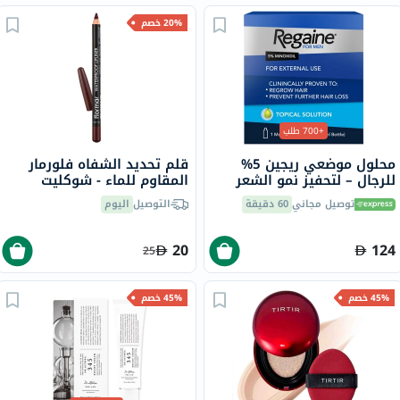
20% خصم
+700 طلب
محلول موضعي ريجين 5%
قلم تحديد الشفاه فلورمار
للرجال – لتحفيز نمو الشعر
المقاوم للماء - شوكليت
وعلاج الصلع الوراثي
فوندو/244
توصيل مجاني
60 دقيقة
التوصيل
اليوم
20
124
25
45% خصم
45% خصم