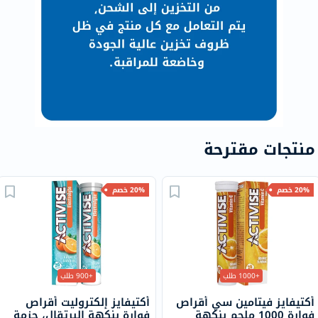
منتجات مقترحة
20% خصم
20% خصم
+1000 طلب
+900 طلب
أكتيفايز فيتامين سي أقراص
أكتيفايز إلكتروليت أقراص
فوارة 1000 ملجم بنكهة
فوارة بنكهة البرتقال، حزمة