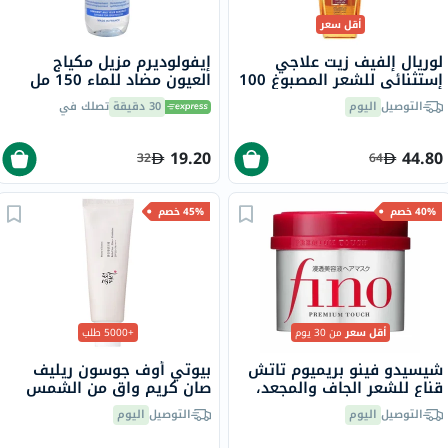
أقل سعر
لوريال إلفيف زيت علاجي
إيفولوديرم مزيل مكياج
إستثنائي للشعر المصبوغ 100
العيون مضاد للماء 150 مل
مل
18297
التوصيل
اليوم
30 دقيقة
تصلك في
19.20
44.80
32
64
40% خصم
45% خصم
أقل سعر
من 30 يوم
+5000 طلب
شيسيدو فينو بريميوم تاتش
بيوتي أوف جوسون ريليف
قناع للشعر الجاف والمجعد،
صان كريم واقٍ من الشمس
230 جرام
عضوي بلأرز والبروبيوتيك
التوصيل
اليوم
التوصيل
اليوم
بعامل حماية 50+ وحماية
فائقة 50 مل