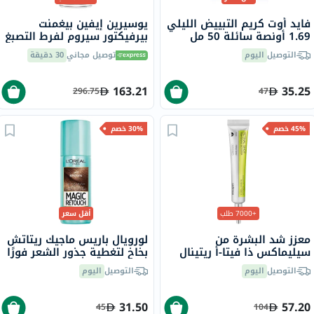
فايد أوت كريم التبييض الليلي
يوسيرين إيفين بيغمنت
1.69 أونصة سائلة 50 مل
بيرفيكتور سيروم لفرط التصبغ
المزدوج 30 مل
التوصيل
اليوم
توصيل مجاني
30 دقيقة
163.21
35.25
296.75
47
45% خصم
30% خصم
+7000 طلب
أقل سعر
معزز شد البشرة من
لورويال باريس ماجيك ريتاتش
سيليماكس ذا فيتا-أ ريتينال
بخاخ لتغطية جذور الشعر فورًا
شوت، 15 مل
- بني، 75 مل
التوصيل
اليوم
التوصيل
اليوم
31.50
57.20
45
104