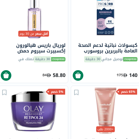
أقل سعر
من 30 يوم
كبسولات نباتية لدعم الصحة
لوريال باريس هيالورون
العامة بالبربرين بروسورب
إكسبيرت سيروم حمض
سولاراي، 30 كبسولة
الهيالورونيك 1.5% سعة 30
توصيل مجاني
30 دقيقة
30 دقيقة
تصلك في
مل
58.80
140
84
175
65% خصم
5% خصم
+2000 طلب