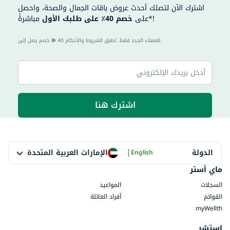
اشترك الآن لتصلك أحدث عروض باقات الجمال والصحة، واحصل
مباشرةً*!
على
خصم 40٪ على طلبك الأول
40 للعملاء الجدد فقط. تطبق الشروط والأحكام.
خصم يصل إلى
اشترك هنا
|
الإمارات العربية المتحدة
الدولة
English
ماي أستر
السجلات
المواعيد
القوائم
أفراد العائلة
myWellth
استشر