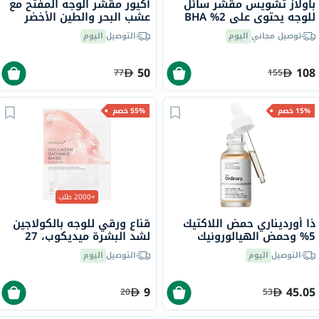
باولاز تشويس مقشر سائل
أكيور مقشر الوجه المفتح مع
للوجه يحتوي على 2% BHA
عشب البحر والطين الأخضر
مع حمض الساليسيليك 118
الفرنسي 118 مل
توصيل مجاني
اليوم
التوصيل
اليوم
مل
50
108
77
155
15% خصم
55% خصم
+2000 طلب
ذا أورديناري حمض اللاكتيك
قناع ورقي للوجه بالكولاجين
5% وحمض الهيالورونيك
لشد البشرة ميديكوب، 27
محلول تقشير مائي 30 مل
جرام
التوصيل
اليوم
التوصيل
اليوم
9
45.05
20
53