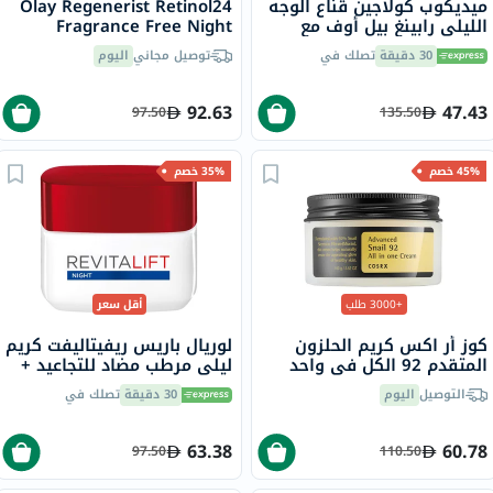
ميديكوب كولاجين قناع الوجه
Olay Regenerist Retinol24
الليلي رابينغ بيل أوف مع
Fragrance Free Night
النياسيناميد والسيراميد 75
Moisturiser Cream 50g
30 دقيقة
تصلك في
توصيل مجاني
اليوم
مل
92.63
47.43
97.50
135.50
45% خصم
35% خصم
+3000 طلب
أقل سعر
كوز أر اكس كريم الحلزون
لوريال باريس ريفيتاليفت كريم
المتقدم 92 الكل في واحد
ليلي مرطب مضاد للتجاعيد +
100 مل
كريم شد إضافي 50 مل
التوصيل
اليوم
30 دقيقة
تصلك في
63.38
60.78
97.50
110.50