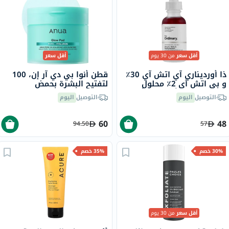
أقل سعر
من 30 يوم
أقل سعر
ذا أورديناري آي اتش آي 30٪
قطن أنوا بي دي آر إن، 100
و بي اتش آي 2٪ محلول
لتفتيح البشرة بحمض
تقشير لبشرة أكثر إشراقًا 30
الهيالورونيك، 180 مل - 60
التوصيل
اليوم
التوصيل
اليوم
مل
قطنة
60
48
94.50
57
30% خصم
35% خصم
أقل سعر
من 30 يوم