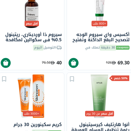
+800 طلب
أقل سعر
أكسيس واي سيروم الوجه
سيروم ذا أورديناري، ريتينول
لتصحيح البقع الداكنة وتفتيح
0.5% في سكوالين لمكافحة
البشرة وترطيبها 50 مل
علامات التقدم في السن، 30
30 دقيقة
تصلك في
التوصيل
اليوم
مل
40
69.30
76.50
126
50% خصم
أقل سعر
من 30 يوم
+3000 طلب
أنوا هارتليف كيرسيتينول
كريم سكينورين 30 جرام
رغوة تنظيف المسام العميقة