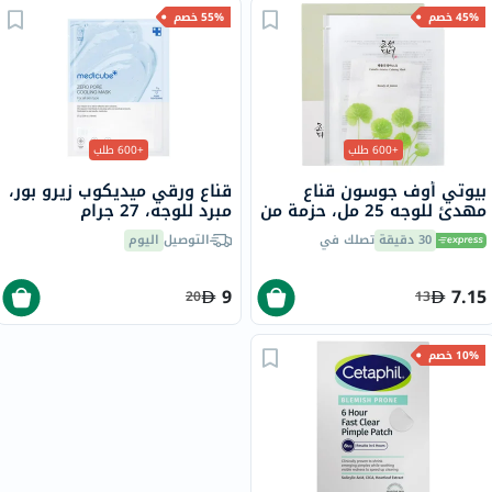
45% خصم
55% خصم
+600 طلب
+600 طلب
بيوتي أوف جوسون قناع
قناع ورقي ميديكوب زيرو بور،
مهدئ للوجه 25 مل، حزمة من
مبرد للوجه، 27 جرام
1
30 دقيقة
تصلك في
التوصيل
اليوم
9
7.15
20
13
10% خصم