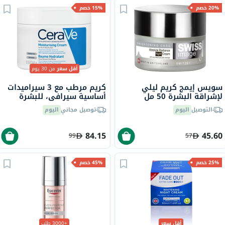
20% خصم
15% خصم
أقل سعر
من 30 يوم
سويس إيمج كريم ليلي
كريم مرطب مع 3 سيراميدات
لإشراقة البشرة 50 مل
أساسية سيرافي، للبشرة
الجافة، 340 جرام
التوصيل
اليوم
توصيل مجاني
اليوم
84.15
45.60
99
57
25% خصم
45% خصم
أقل سعر
+3000 طلب