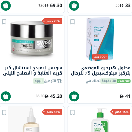
69.30
33
126
55
20% خصم
+900 طلب
محلول هيرجرو الموضعي
سويس إيميدج إسينشال كير
بتركيز مينوكسيديل 5٪ للرجال
كريم العناية و الاصلاح الليلي
50 مل
50 مل
30 دقيقة
تصلك في
التوصيل
اليوم
45.20
41
56.50
15% خصم
45% خصم