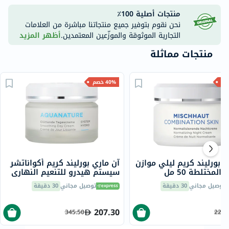
منتجات أصلية 100٪
نحن نقوم بتوفير جميع منتجاتنا مباشرة من العلامات
التجارية الموثوقة والموزّعين المعتمدين.
أظهر المزيد
منتجات مماثلة
40% خصم
ي بورليند كريم ليلي موازن
آن ماري بورليند كريم أكواناتشر
المختلطة 50 مل
سيستم هيدرو للتنعيم النهاري
للبشرة المعاد ترطيبها 50 مل
توصيل مجاني
30 دقيقة
توصيل مجاني
30 دقيقة
207.30
345.50
225