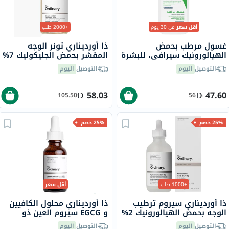
أقل سعر
من 30 يوم
+2000 طلب
غسول مرطب بحمض
ذا أورديناري تونر الوجه
الهيالورونيك سيرافي، للبشرة
المقشر بحمض الجليكوليك 7%
العادية إلى الجافة، 236 مل
لتوحيد لون البشرة 240 مل
التوصيل
اليوم
التوصيل
اليوم
58.03
47.60
105.50
56
25% خصم
25% خصم
+1000 طلب
أقل سعر
ذا أورديناري سيروم ترطيب
ذا أورديناري محلول الكافيين
الوجه بحمض الهيالورونيك 2%
و EGCG سيروم العين ذو
وفيتامين ب5 والسيراميد ذو
الأساس المائي للإنتفاخات
التوصيل
اليوم
التوصيل
اليوم