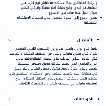
والرقبة المنظفين جيدًا لاستخدامه كقناع نوم يُترك على
البشرة، ثم أعدي وضع طبقة أكثر سمكًا واتركي العلاج
طوال الليل عدة مرات في الأسبوع
يرجى الرجوع إلى العبوة للحصول على تعليمات الاستخدام
التفصيلية
التفاصيل
يتميز قناع لوريال باريس هيالورون إكسبيرت الليلي الكريمي
بقوام غني يغذي بشرتكِ ويقلل من الخطوط الدقيقة والتجاعيد.
قناع الكريم الليلي المرطب غني بحمض الهيالورونيك عالي
الوزن الجزيئي الذي يرطب بشرتكِ بعمق ويحسن ملمسها
للحصول على بشرة ناعمة. يتغلغل حمض الهيالورونيك بعمق
في طبقات الجلد لترطيب مكثف، ومع الاستخدام المنتظم، يترك
بشرتكِ ناعمة ومشرقة. احصلي على المظهر الممتلئ الذي
تستحقه بشرتكِ مع مجموعة هيالورون إكسبيرت الكاملة.
المواصفات