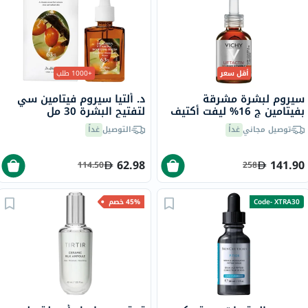
أقل سعر
+1000 طلب
سيروم لبشرة مشرقة
د. ألتيا سيروم فيتامين سي
بفيتامين ج 16% ليفت أكتيف
لتفتيح البشرة 30 مل
فيشي، 20 مل
توصيل مجاني
غداً
التوصيل
غداً
62.98
141.90
114.50
258
Code- XTRA30
45% خصم