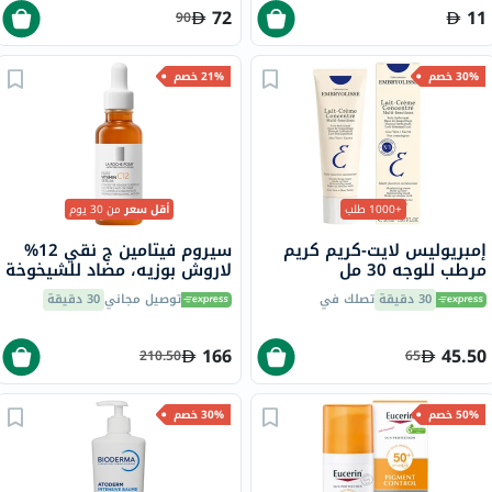
72
11
90
30% خصم
21% خصم
+1000 طلب
أقل سعر
من 30 يوم
إمبريوليس لايت-كريم كريم
سيروم فيتامين ج نقي 12%
مرطب للوجه 30 مل
لاروش بوزيه، مضاد للشيخوخة
- 30 مل
30 دقيقة
تصلك في
توصيل مجاني
30 دقيقة
166
45.50
210.50
65
50% خصم
30% خصم