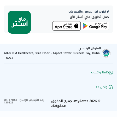
لا تفوت آخر العروض والخصومات
حمل تطبيق ماي أستر الآن
العنوان الرئيسي:
Aster DM Healthcare, 33rd Floor - Aspect Tower Business Bay, Dubai
- U.A.E
كلمنا واتساب
تواصل معنا
رقم الترخيص للإعلان
:
Q4FT7HCT-
©
2026
myAster.
جميع الحقوق
130325
محفوظة.