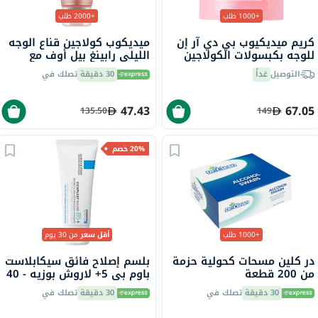
+1000 طلب
+2000 طلب
كريم ميديكيوب بي دي آر إن
ميديكوب كولاجين قناع الوجه
للوجه بكبسولات الكولاجين
الليلي رابينغ بيل أوف مع
الوردي، 55 جرام
النياسيناميد والسيراميد 75
التوصيل
غداً
30 دقيقة
تصلك في
مل
47.43
67.05
135.50
149
20% خصم
+1000 طلب
أقل سعر
من 30 يوم
در كلين مسحات كحولية حزمة
بلسم إصلاح فائق سيكابلاست
من 200 قطعة
باوم بي 5+ لاروش بوزيه - 40
مل
30 دقيقة
تصلك في
30 دقيقة
تصلك في