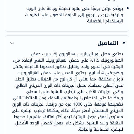
يوضع مرتين يوميًا على بشرة نظيفة وجافة على الوجه
والرقبة. يرجى الرجوع إلى الحزمة للحصول على تعليمات
الاستخدام التفصيلية
التفاصيل
يحتوي مصل لوريال باريس هيالورون إكسبيرت حمض
الهيالورونيك 1.5% على حمض الهيالورونيك النقي لإعادة ملء
البشرة في أسبوع واحد وتقليل ظهور الخطوط الدقيقة بشكل
واضح في 4 أسابيع. يحتوي المصل على حمض الهيالورونيك
بأوزان مختلفة، مما يعني أن كل نوع من الجزيئات يخترق الجلد
على أعماق مختلفة. تعمل الجزيئات ذات الوزن الجزيئي العالي،
وهي الجزيئات الأكبر، على ترطيب البشرة على السطح.
ويمكنها حتى امتصاص الرطوبة من الهواء ومن المنتجات التي
تضعينها فوقها، حتى 1000 مرة من وزنها. الجزيئات ذات الوزن
الجزيئي المنخفض أصغر حجمًا، لذلك يمكنها ترطيب البشرة على
مستوى أعمق وجعل البشرة تبدو أكثر امتلاءً، وتنعيم الخطوط
الدقيقة وشد البشرة. بشكل عام، يعمل كمصل الوجه الأفضل
للبشرة الحساسة والجافة.