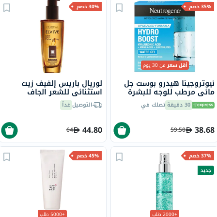
35% خصم
30% خصم
أقل سعر
من 30 يوم
نيوتروجينا هيدرو بوست جل
لوريال باريس إلفيف زيت
مائي مرطب للوجه للبشرة
استثنائي للشعر الجاف
العادية إلى المختلطة 50 مل
والتالف 100 مل
30 دقيقة
تصلك في
التوصيل
غداً
44.80
38.68
64
59.50
37% خصم
45% خصم
جديد
+2000 طلب
+5000 طلب