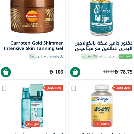
دكتور جاميز علكة بالكولاجين
Carroten Gold Shimmer
البحري للبالغين مع فيتاميني
Intensive Skin Tanning Gel
ج وهـ، حزمة من 60
150ml
توصيل مجاني
30 دقيقة
توصيل مجاني
غداً
106
78.75
115.50
20% خصم
30% خصم
+1000 طلب
أقل سعر