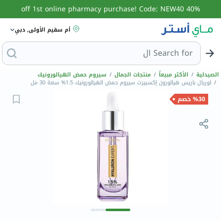
40% off 1st online pharmacy purchase! Code: NEW40
أم سقيم الأولى, دبي
Search for
البحث عن مزيل عرق
الصيدلية
/
الأكثر مبيعاً
/
منتجات الجمال
/
سيروم حمض الهيالورونيك
/
لوريال باريس هيالورون إكسبيرت سيروم حمض الهيالورونيك 1.5% سعة 30 مل
%30 خصم