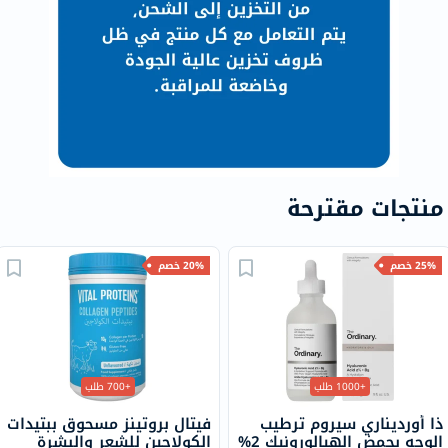
منتجات مقترحة
25% خصم
20% خصم
+1000 طلب
+700 طلب
ذا أورديناري سيروم ترطيب
فيتال بروتينز مسحوق ببتيدات
الوجه بحمض الهيالورونيك 2%
الكولاجين للشعر والبشرة