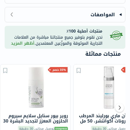
المواصفات
منتجات أصلية 100٪
نحن نقوم بتوفير جميع منتجاتنا مباشرة من العلامات
التجارية الموثوقة والموزّعين المعتمدين.
أظهر المزيد
منتجات مماثلة
35% خصم
 آن ماري بورليند المرطب
روير بيور سنايل سلايم سيروم
ورونات أكوانتشر، 50 مل
الحلزون المعزز لتجديد البشرة 30
مل
توصيل مجاني
30 دقيقة
توصيل مجاني
30 دقيقة