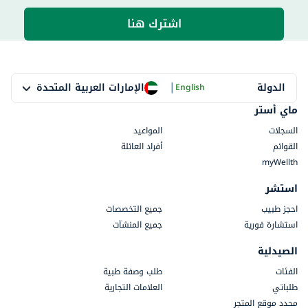
اشترك هنا
|
الإمارات العربية المتحدة
الدولة
English
ماي أستر
السجلات
المواعيد
القوائم
أفراد العائلة
myWellth
استشر
احجز طبيب
جميع التخصصات
استشارة فورية
جميع المنشآت
الصيدلية
الفئات
طلب وصفة طبية
طلباتي
العلامات التجارية
محدد موقع المتجر