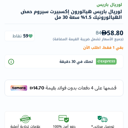
لوريال باريس
لوريال باريس هيالورون إكسبيرت سيروم حمض
الهيالورونيك 1.5% سعة 30 مل
58.80
84
59
نقاط
(
جميع الأسعار تشمل ضريبة القيمة المضافة
)
بقي 1 فقط، اطلب الآن
تصلك في 30 دقيقة
توصيل مجاني*
دفع آمن %100
علامات تجارية أصلية