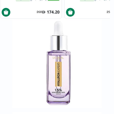
174.20
268
255