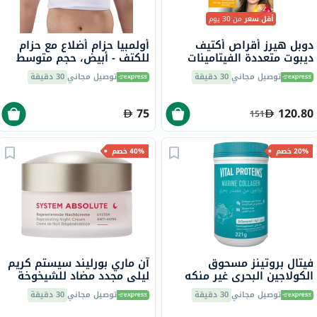
أقل سعر
من 30 يوم
دوبل هيرز أقراص أكتيف
أولمبيا حزام أضلاع مع حزام
ديبوت متعددة الفيتامينات
للكتف - أبيض، حجم متوسط
والمعادن للنساء حزمة من 30
OEB-516
توصيل مجاني
30 دقيقة
توصيل مجاني
30 دقيقة
قرص
75
120.80
151
20% خصم
40% خصم
فيتال بروتينز مسحوق
آن ماري بورليند سيستم كريم
الكولاجين البحري غير منكه
ليلي مجدد مضاد للشيخوخة
للشعر والبشرة والأظافر 221
50 مل
توصيل مجاني
30 دقيقة
توصيل مجاني
30 دقيقة
جرام