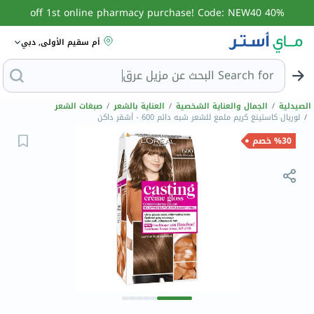
40% off 1st online pharmacy purchase! Code: NEW40
أم سقيم الأولى, دبي
Search for
البحث
الصيدلية
/
الجمال والعناية الشخصية
/
العناية بالشعر
/
صبغات الشعر
/
لوريال كاستينغ كريم ملمع للشعر شبه دائم 600 - أشقر داكن
%30 خصم