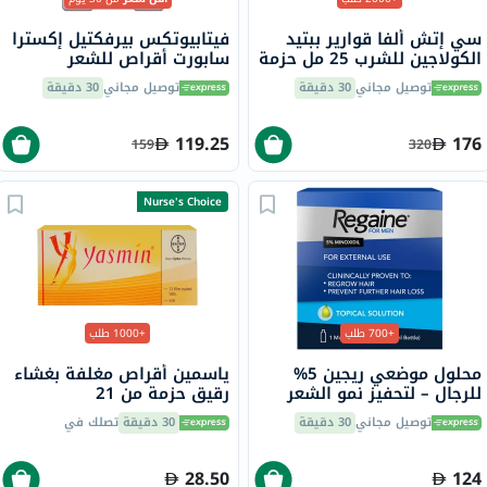
سي إتش ألفا قوارير ببتيد
فيتابيوتكس بيرفكتيل إكسترا
الكولاجين للشرب 25 مل حزمة
سابورت أقراص للشعر
من 30
والبشرة والأظافر حزمة من
توصيل مجاني
30 دقيقة
توصيل مجاني
30 دقيقة
60
119.25
176
159
320
Nurse's Choice
+700 طلب
+1000 طلب
محلول موضعي ريجين 5%
ياسمين أقراص مغلفة بغشاء
للرجال – لتحفيز نمو الشعر
رقيق حزمة من 21
وعلاج الصلع الوراثي
توصيل مجاني
30 دقيقة
30 دقيقة
تصلك في
28.50
124