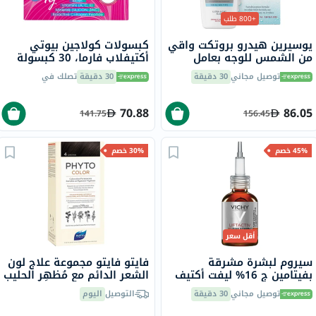
+800 طلب
يوسيرين هيدرو بروتكت واقي
كبسولات كولاجين بيوتي
من الشمس للوجه بعامل
أكتيفلاب فارما، 30 كبسولة
حماية 50+ سائل فائق الخفة،
توصيل مجاني
30 دقيقة
30 دقيقة
تصلك في
50 مل
70.88
86.05
141.75
156.45
45% خصم
30% خصم
أقل سعر
سيروم لبشرة مشرقة
فايتو فايتو مجموعة علاج لون
بفيتامين ج 16% ليفت أكتيف
الشعر الدائم مع مُظهِر الحليب
فيشي، 20 مل
وكريم التلوين درجة اللون 4
توصيل مجاني
30 دقيقة
التوصيل
اليوم
بني