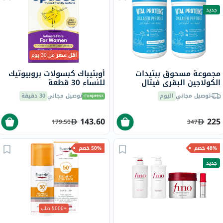
جديد
أقل سعر
من 30 يوم
مجموعة مسحوق ببتيدات
أوبتيباك كبسولات بروبيوتيك
الكولاجين البقري فيتال
للنساء 30 قطعة
بروتينز - 2 × 284 جرام
توصيل مجاني
اليوم
توصيل مجاني
30 دقيقة
143.60
225
179.50
347
48% خصم
50% خصم
جديد
+5000 طلب