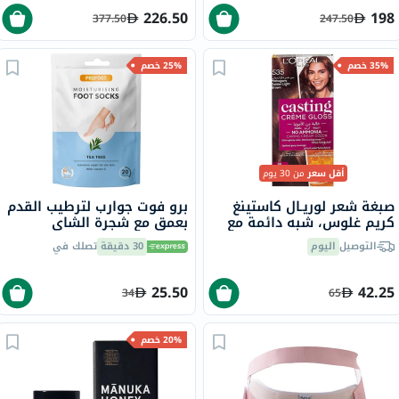
226.50
198
377.50
247.50
35% خصم
25% خصم
أقل سعر
من 30 يوم
صبغة شعر لوريـال كاستينغ
برو فوت جوارب لترطيب القدم
كريم غلوس، شبه دائمة مع
بعمق مع شجرة الشاي
بلسم، بدرجة 535 شوكولا
وفيتامين E لإصلاح البشرة
التوصيل
اليوم
30 دقيقة
تصلك في
الجافة،حزمه من زوج واحد
25.50
42.25
34
65
20% خصم