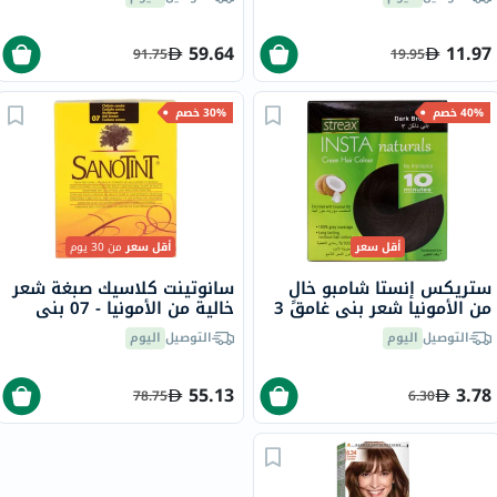
59.64
11.97
91.75
19.95
40% خصم
30% خصم
أقل سعر
أقل سعر
من 30 يوم
ستريكس إنستا شامبو خالٍ
سانوتينت كلاسيك صبغة شعر
من الأمونيا شعر بني غامق 3
خالية من الأمونيا - 07 بني
رمادي 125 مل
التوصيل
اليوم
التوصيل
اليوم
55.13
3.78
78.75
6.30