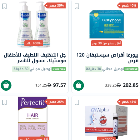
40% خصم
35% خصم
أقل سعر
من 30 يوم
+1000 طلب
بيورغا أقراص سيستيفان 120
جل التنظيف اللطيف للأطفال
قرص
موستيلا، غسول للشعر
والجسم - 500 مل × 2
توصيل مجاني
30 دقيقة
توصيل مجاني
30 دقيقة
97.57
202.85
151.25
338.25
45% خصم
25% خصم
+2000 طلب
أقل سعر
من 30 يوم