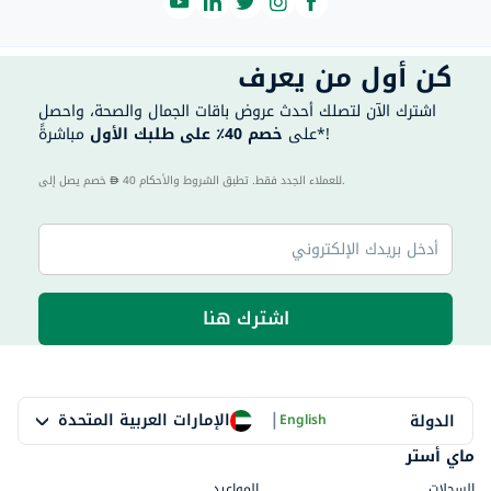
كن أول من يعرف
اشترك الآن لتصلك أحدث عروض باقات الجمال والصحة، واحصل
مباشرةً*!
على
خصم 40٪ على طلبك الأول
40 للعملاء الجدد فقط. تطبق الشروط والأحكام.
خصم يصل إلى
اشترك هنا
|
الإمارات العربية المتحدة
الدولة
English
ماي أستر
السجلات
المواعيد