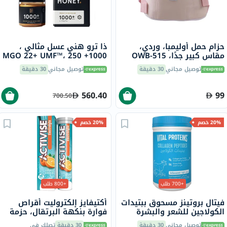
حزام حمل أوليمبا، وردي،
ذا ترو هني عسل مثالي ،
مقاس كبير جدًا، OWB-515
1000+ MGO 22+ UMF™، 250
جرام
توصيل مجاني
30 دقيقة
توصيل مجاني
30 دقيقة
560.40
99
700.50
20% خصم
20% خصم
+700 طلب
+800 طلب
فيتال بروتينز مسحوق ببتيدات
أكتيفايز إلكتروليت أقراص
الكولاجين للشعر والبشرة
فوارة بنكهة البرتقال، حزمة
والأظافر 284 جرام
من 20
توصيل مجاني
30 دقيقة
30 دقيقة
تصلك في