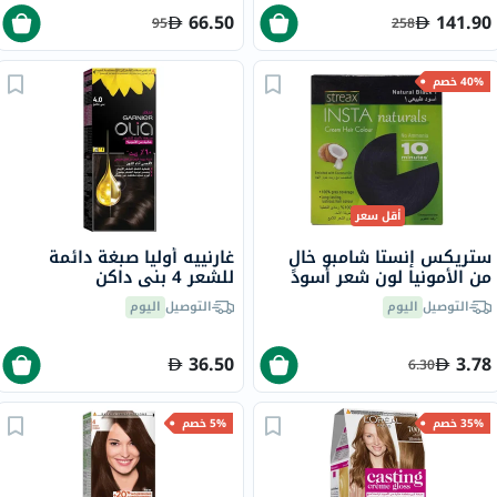
66.50
141.90
95
258
40% خصم
أقل سعر
ستريكس إنستا شامبو خالٍ
غارنييه أوليا صبغة دائمة
من الأمونيا لون شعر أسود
للشعر 4 بني داكن
طبيعي 1
التوصيل
اليوم
التوصيل
اليوم
36.50
3.78
6.30
35% خصم
5% خصم