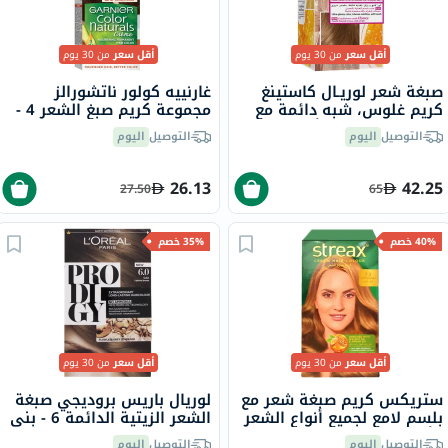
أقل سعر
من 30 يوم
أقل سعر
من 30 يوم
صبغة شعر لوريـال كاستينغ
غارنييه كولور ناتشورالز
كريم غلوس، شبه دائمة مع
مجموعة كريم صبغ الشعر 4 -
بلسم، بدرجة 700 أشقر
بني
التوصيل
اليوم
التوصيل
اليوم
26.13
42.25
27.50
65
40% خصم
35% خصم
أقل سعر
من 30 يوم
أقل سعر
من 30 يوم
ستريكس كريم صبغة شعر مع
لوريال باريس بروديجي صبغة
بلسم لامع لجميع أنواع الشعر
الشعر الزيتية الدائمة 6 - بني
- أشقر ذهبي 7.3
بلوط
التوصيل
اليوم
التوصيل
اليوم