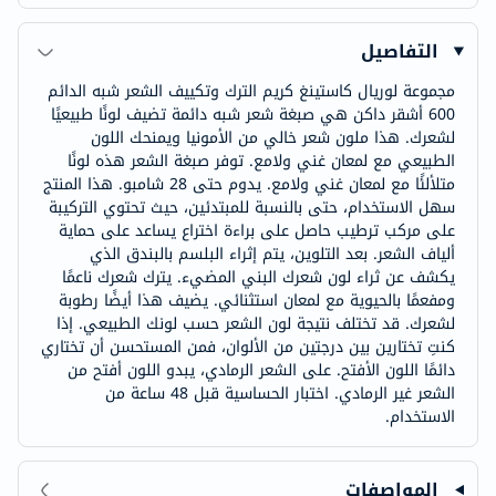
التفاصيل
مجموعة لوريال كاستينغ كريم الترك وتكييف الشعر شبه الدائم
600 أشقر داكن هي صبغة شعر شبه دائمة تضيف لونًا طبيعيًا
لشعرك. هذا ملون شعر خالي من الأمونيا ويمنحك اللون
الطبيعي مع لمعان غني ولامع. توفر صبغة الشعر هذه لونًا
متلألئًا مع لمعان غني ولامع. يدوم حتى 28 شامبو. هذا المنتج
سهل الاستخدام، حتى بالنسبة للمبتدئين، حيث تحتوي التركيبة
على مركب ترطيب حاصل على براءة اختراع يساعد على حماية
ألياف الشعر. بعد التلوين، يتم إثراء البلسم بالبندق الذي
يكشف عن ثراء لون شعرك البني المضيء. يترك شعرك ناعمًا
ومفعمًا بالحيوية مع لمعان استثنائي. يضيف هذا أيضًا رطوبة
لشعرك. قد تختلف نتيجة لون الشعر حسب لونك الطبيعي. إذا
كنتِ تختارين بين درجتين من الألوان، فمن المستحسن أن تختاري
دائمًا اللون الأفتح. على الشعر الرمادي، يبدو اللون أفتح من
الشعر غير الرمادي. اختبار الحساسية قبل 48 ساعة من
الاستخدام.
المواصفات