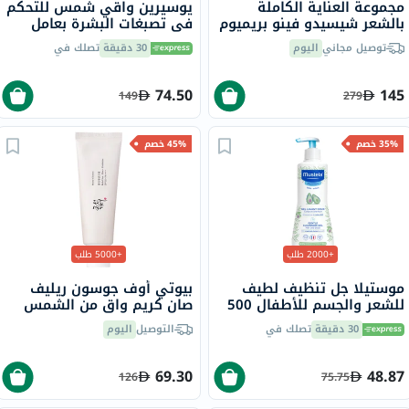
مجموعة العناية الكاملة
يوسيرين واقي شمس للتحكم
بالشعر شيسيدو فينو بريميوم
في تصبغات البشرة بعامل
تاتش
حماية من الشمس 50+ سائل
توصيل مجاني
اليوم
30 دقيقة
تصلك في
حماية من أشعة الشمس
للبشرة غير المتجانسة 50 مل
74.50
145
149
279
35% خصم
45% خصم
+2000 طلب
+5000 طلب
موستيلا جل تنظيف لطيف
بيوتي أوف جوسون ريليف
للشعر والجسم للأطفال 500
صان كريم واقٍ من الشمس
مل
عضوي بلأرز والبروبيوتيك
30 دقيقة
تصلك في
التوصيل
اليوم
بعامل حماية 50+ وحماية
فائقة 50 مل
69.30
48.87
126
75.75