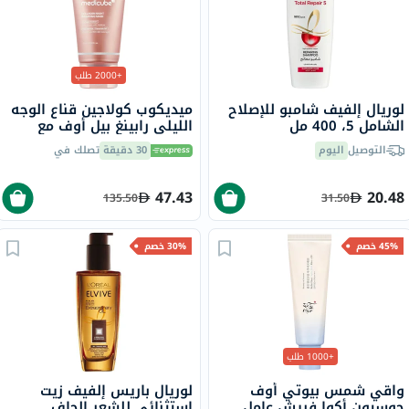
+2000 طلب
لوريال إلفيف شامبو للإصلاح
ميديكوب كولاجين قناع الوجه
الشامل 5، 400 مل
الليلي رابينغ بيل أوف مع
النياسيناميد والسيراميد 75
التوصيل
اليوم
30 دقيقة
تصلك في
مل
47.43
20.48
135.50
31.50
45% خصم
30% خصم
+1000 طلب
واقي شمس بيوتي أوف
لوريال باريس إلفيف زيت
جوسيون أكوا فريش عامل
استثنائي للشعر الجاف