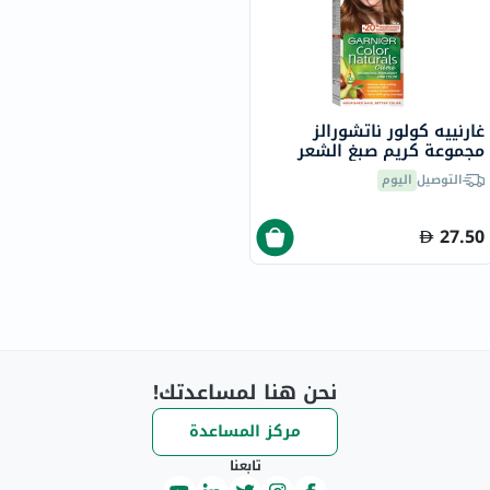
غارنييه كولور ناتشورالز
مجموعة كريم صبغ الشعر
6.34 - بني شوكولاته
التوصيل
اليوم
27.50
نحن هنا لمساعدتك!
مركز المساعدة
تابعنا