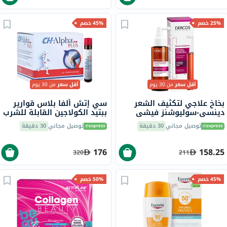
25% خصم
45% خصم
أقل سعر
من 30 يوم
أقل سعر
من 30 يوم
بخاخ علاجي لتكثيف الشعر
سي إتش ألفا بلاس قوارير
دينسي-سوليوشنز فيشي
ببتيد الكولاجين القابلة للشرب
ديركوس، 100 مل
25 مل حزمة من 30
توصيل مجاني
30 دقيقة
توصيل مجاني
30 دقيقة
176
158.25
320
211
45% خصم
50% خصم