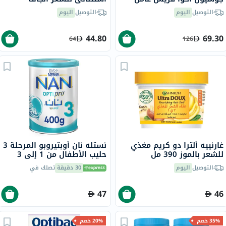
حماية من الشمس 50+
والتالف 100 مل
التوصيل
اليوم
التوصيل
اليوم
PA++++، 50 مل
44.80
69.30
64
126
غارنييه ألترا دو كريم مغذي
نستله نان أوبتيروبو المرحلة 3
للشعر بالموز 390 مل
حليب الأطفال من 1 إلى 3
سنوات 400 جرام
التوصيل
اليوم
30 دقيقة
تصلك في
47
46
35% خصم
20% خصم