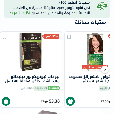
منتجات أصلية 100٪
نحن نقوم بتوفير جميع منتجاتنا مباشرة من العلامات
التجارية الموثوقة والموزّعين المعتمدين.
أظهر المزيد
منتجات مماثلة
35% خصم
أقل سعر
من 30 يوم
ه كولور ناتشورالز مجموعة
بيوكاب نيوتريكولور ديليكاتو
 الشعر 4 - بني
6.06 أشقر داكن هافانا 140 مل
صيل
اليوم
60 دقيقة
تصلك في
53.30
82
27.50