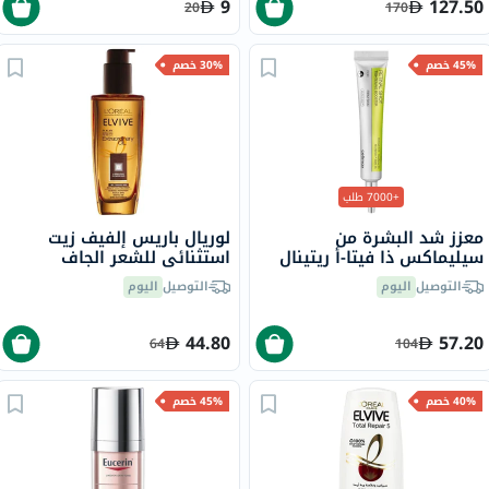
9
127.50
20
170
45% خصم
30% خصم
+7000 طلب
معزز شد البشرة من
لوريال باريس إلفيف زيت
سيليماكس ذا فيتا-أ ريتينال
استثنائي للشعر الجاف
شوت، 15 مل
والتالف 100 مل
التوصيل
اليوم
التوصيل
اليوم
44.80
57.20
64
104
40% خصم
45% خصم