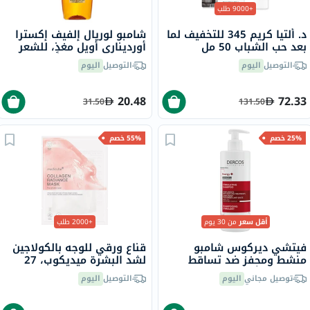
+9000 طلب
د. ألتيا كريم 345 للتخفيف لما
شامبو لوريال إلفيف إكسترا
بعد حب الشباب 50 مل
أورديناري أويل مغذٍ، للشعر
الجاف إلى شديد الجفاف، 200
التوصيل
اليوم
التوصيل
اليوم
مل
20.48
72.33
31.50
131.50
25% خصم
55% خصم
أقل سعر
من 30 يوم
+2000 طلب
فيتشي ديركوس شامبو
قناع ورقي للوجه بالكولاجين
منشط ومحفز ضد تساقط
لشد البشرة ميديكوب، 27
الشعر مع أمينيكسيل 400 مل
جرام
توصيل مجاني
اليوم
التوصيل
اليوم