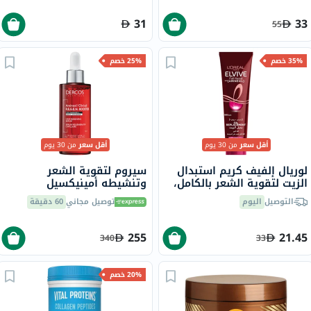
31
33
55
35% خصم
25% خصم
أقل سعر
من 30 يوم
أقل سعر
من 30 يوم
لوريال إلفيف كريم استبدال
سيروم لتقوية الشعر
الزيت لتقوية الشعر بالكامل،
وتنشيطه أمينيكسيل
300 مل
كلينيكال فيشي ديركوس، 90
التوصيل
اليوم
توصيل مجاني
60 دقيقة
مل
255
21.45
340
33
20% خصم