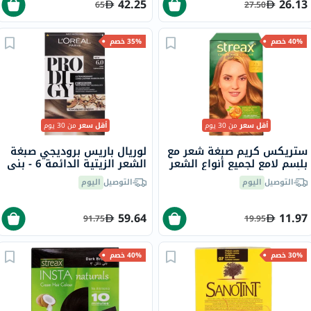
42.25
26.13
65
27.50
40% خصم
35% خصم
أقل سعر
من 30 يوم
أقل سعر
من 30 يوم
ستريكس كريم صبغة شعر مع
لوريال باريس بروديجي صبغة
بلسم لامع لجميع أنواع الشعر
الشعر الزيتية الدائمة 6 - بني
- أشقر ذهبي 7.3
بلوط
التوصيل
اليوم
التوصيل
اليوم
59.64
11.97
91.75
19.95
30% خصم
40% خصم