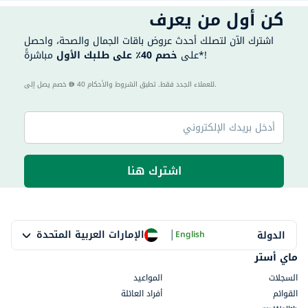
كن أول من يعرف
اشترك الآن لتصلك أحدث عروض باقات الجمال والصحة، واحصل
مباشرةً*!
على
خصم 40٪ على طلبك الأول
40 للعملاء الجدد فقط. تطبق الشروط والأحكام.
خصم يصل إلى
اشترك هنا
|
الإمارات العربية المتحدة
الدولة
English
ماي أستر
السجلات
المواعيد
القوائم
أفراد العائلة