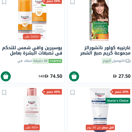
50% خصم
+5000 طلب
غارنييه كولور ناتشورالز
يوسيرين واقي شمس للتحكم
مجموعة كريم صبغ الشعر
في تصبغات البشرة بعامل
6.34 - بني شوكولاته
حماية من الشمس 50+ سائل
التوصيل
اليوم
60 دقيقة
تصلك في
حماية من أشعة الشمس
للبشرة غير المتجانسة 50 مل
74.50
27.50
149
20% خصم
40% خصم
Nurse's Choice
أقل سعر
من 30 يوم
+900 طلب