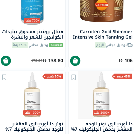
+700 طلب
Carroten Gold Shimmer
فيتال بروتينز مسحوق ببتيدات
Intensive Skin Tanning Gel
الكولاجين للشعر والبشرة
150ml
والأظافر 284 جرام
توصيل مجاني
اليوم
توصيل مجاني
60 دقيقة
138.80
106
173.50
45% خصم
50% خصم
+2000 طلب
+1000 طلب
ذا أورديناري تونر الوجه
تونر ذا أورديناري المقشر
المقشر بحمض الجليكوليك 7%
للوجه بحمض الجليكوليك 7%