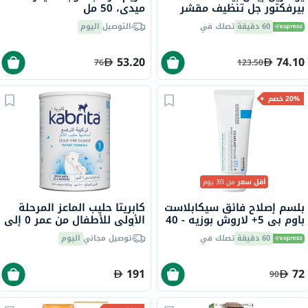
بيرفكتور جل تنظيف مقشر
ميدي، 50 مل
2%، 200 مل
60 دقيقة
تصلك في
التوصيل
اليوم
53.20
74.10
76
123.50
20% خصم
أقل سعر
من 30 يوم
بلسم إصلاح فائق سيكابلاست
كابريتا حليب الماعز المرحلة
باوم بي 5+ لاروش بوزيه - 40
الأولى للأطفال من عمر 0 ​​إلى
مل
6 أشهر 800 جرام
60 دقيقة
تصلك في
توصيل مجاني
اليوم
191
72
90