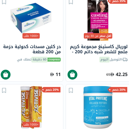
35% خصم
أقل سعر
من 30 يوم
+1000 طلب
لوريال كاستينغ مجموعة كريم
در كلين مسحات كحولية حزمة
ملمع للشعر شبه دائم 200 -
من 200 قطعة
أسود عميق
التوصيل
اليوم
60 دقيقة
تصلك في
11
42.25
65
20% خصم
20% خصم
+1000 طلب