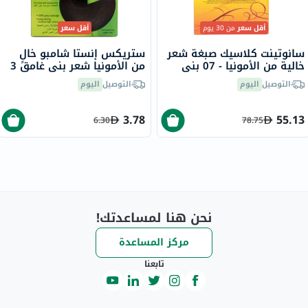
أقل سعر
من 30 يوم
أقل سعر
سانوتينت كلاسيك صبغة شعر
ستريكس إنستا شامبو خالٍ
خالية من الأمونيا - 07 بني
من الأمونيا شعر بني غامق 3
رمادي 125 مل
التوصيل
اليوم
التوصيل
اليوم
3.78
55.13
6.30
78.75
نحن هنا لمساعدتك!
مركز المساعدة
تابعنا