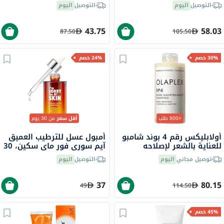
لتوحيد لون البشرة 240 مل
لتوحيد لون البشرة 100 مل
التوصيل
اليوم
التوصيل
اليوم
43.75
58.03
87.50
105.50
30% خصم
24% خصم
+800 طلب
أقل سعر
من 30 يوم
أولابليكس رقم 4 بوند شامبو
أمبول عسل للترطيب العميق
للعناية بالشعر لإصلاحه
آيم سوري فور ماي سكين، 30
وتقويته وتغذيته 250 مل
مل
توصيل مجاني
اليوم
التوصيل
اليوم
37
80.15
49
114.50
45% خصم