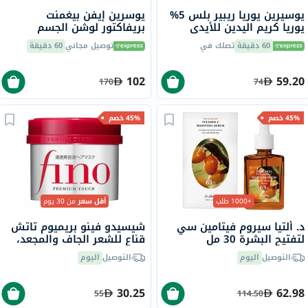
يوسيرين يوريا ريبير بلس 5%
يوسرين إيفن بيغمنت
يوريا كريم اليدين للأيدي
بريفاكتور لوشن الجسم
الجافة والخشنة 75 مل
اليومي 250 مل
60 دقيقة
تصلك في
توصيل مجاني
60 دقيقة
102
59.20
170
74
45% خصم
45% خصم
+1000 طلب
أقل سعر
من 30 يوم
د. ألتيا سيروم فيتامين سي
شيسيدو فينو بريميوم تاتش
لتفتيح البشرة 30 مل
قناع للشعر الجاف والمجعد،
230 جرام
التوصيل
اليوم
التوصيل
اليوم
30.25
62.98
55
114.50