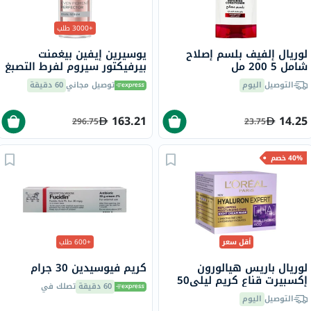
+3000 طلب
لوريال إلفيف بلسم إصلاح
يوسيرين إيفين بيغمنت
شامل 5 200 مل
بيرفيكتور سيروم لفرط التصبغ
المزدوج 30 مل
التوصيل
اليوم
توصيل مجاني
60 دقيقة
163.21
14.25
296.75
23.75
40% خصم
أقل سعر
+600 طلب
لوريال باريس هيالورون
كريم فيوسيدين 30 جرام
إكسبيرت قناع كريم ليلي50
60 دقيقة
تصلك في
مل
التوصيل
اليوم