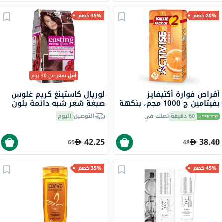
20% خصم
35% خصم
أقل سعر
من 30 يوم
أقراص فوارة أكتيفايز
لوريال كاستينغ كريم غلوس
بفيتامين ج 1000 مجم، بنكهة
صبغة شعر شبه دائمة بلون
البرتقال - 20 قرص × 2
كستنائي 426
60 دقيقة
تصلك في
التوصيل
اليوم
42.25
38.40
65
48
45% خصم
35% خصم