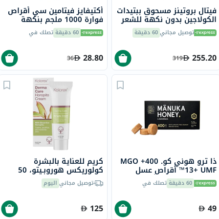
فيتال بروتينز مسحوق ببتيدات
أكتيفايز فيتامين سي أقراص
الكولاجين بدون نكهة للشعر
فوارة 1000 ملجم بنكهة
والبشرة والأظافر 567 جرام
البرتقال حزمة من 20
توصيل مجاني
60 دقيقة
60 دقيقة
تصلك في
28.80
255.20
36
319
ذا ترو هوني كو. 400+ MGO
كريم للعناية بالبشرة
13+ UMF™ أقراص عسل
كولوريكس هوروبـيتو، 50
مانوكا 2.8 جرام 8 أقراص
جرام
60 دقيقة
تصلك في
توصيل مجاني
اليوم
125
49