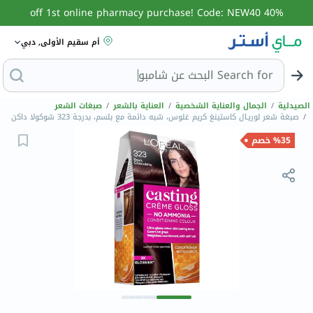
40% off 1st online pharmacy purchase! Code: NEW40
أم سقيم الأولى, دبي
Search for
ال
الصيدلية
/
الجمال والعناية الشخصية
/
العناية بالشعر
/
صبغات الشعر
/
صبغة شعر لوريـال كاستينغ كريم غلوس، شبه دائمة مع بلسم، بدرجة 323 شوكولا داكن
%35 خصم