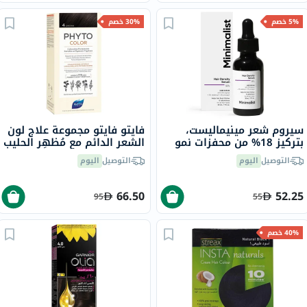
5% خصم
30% خصم
سيروم شعر مينيماليست،
فايتو فايتو مجموعة علاج لون
بتركيز 18% من محفزات نمو
الشعر الدائم مع مُظهِر الحليب
الشعر، 30 مل
وكريم التلوين درجة اللون 4
التوصيل
اليوم
التوصيل
اليوم
بني
66.50
52.25
95
55
40% خصم