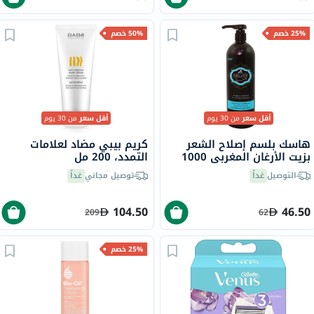
25% خصم
50% خصم
أقل سعر
من 30 يوم
أقل سعر
من 30 يوم
هاسك بلسم إصلاح الشعر
كريم بيبي مضاد لعلامات
بزيت الأرغان المغربي 1000
التمدد، 200 مل
مل
التوصيل
غداً
توصيل مجاني
غداً
104.50
46.50
209
62
25% خصم