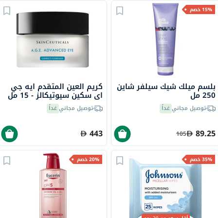
15% خصم
بلسم ميلك شيك سيلفر شاين
كريم العين المتقدم ايه جي
250 مل
اي سكين سيوتيكالز - 15 مل
توصيل مجاني
غداً
توصيل مجاني
غداً
443
89.25
105
35% خصم
20% خصم