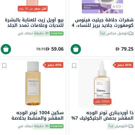
أقل سعر
من 30 يوم
شفرات حلاقة جيليت فينوس
بيو أويل زيت للعناية بالبشرة
كومفورت جلايد بريز للنساء، 4
للندبات وعلامات تمدد الجلد
قطع
وتفاوت لون البشرة 125 مل
توصيل مجاني
غداً
30 دقيقة
تصلك في
59.06
79.25
78.75
45% خصم
45% خصم
+2000 طلب
ذا أورديناري تونر الوجه
سكين 1004 تونر الوجه
المقشر بحمض الجليكوليك 7%
المقشر والمنشط بخلاصة
لتوحيد لون البشرة 240 مل
سنتيلا مدغشقر 210 مل
التوصيل
غداً
30 دقيقة
تصلك في