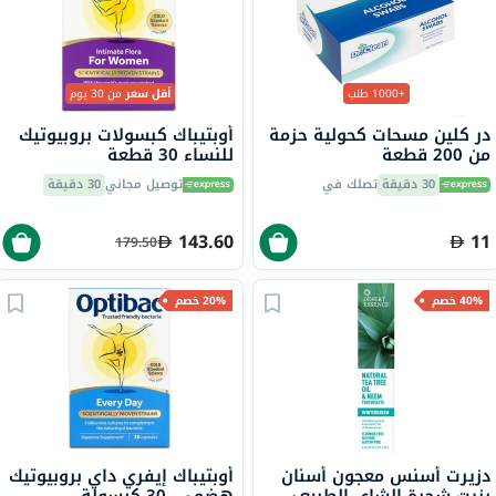
+1000 طلب
أقل سعر
من 30 يوم
در كلين مسحات كحولية حزمة
أوبتيباك كبسولات بروبيوتيك
من 200 قطعة
للنساء 30 قطعة
30 دقيقة
تصلك في
توصيل مجاني
30 دقيقة
143.60
11
179.50
40% خصم
20% خصم
دزيرت أسنس معجون أسنان
أوبتيباك إيفري داي بروبيوتيك