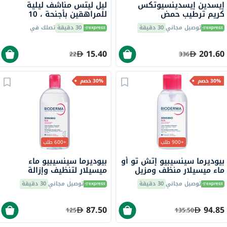
إيسدين إيسدينسيوتكس
ليل ليتس مناشف ليلية
كريم ترطيب حمض
للمراهقين بأجنحة ، 10
الهيالورونيك للبشرة الدهنية
توصيل مجاني
30 دقيقة
30 دقيقة
تصلك في
والمختلطة 50 جرام
15.40
201.60
22
336
30% خصم
30% خصم
+900 طلب
+600 طلب
بيوديرما سينسيبيو إتش تو أو
بيوديرما سينسيبيو ماء
ماء ميسيلار منظف ومزيل
ميسيلار لتنظيف وإزالة
للمكياج مع مضخة 500 مل
المكياج 500 مل
توصيل مجاني
30 دقيقة
توصيل مجاني
30 دقيقة
87.50
94.85
125
135.50