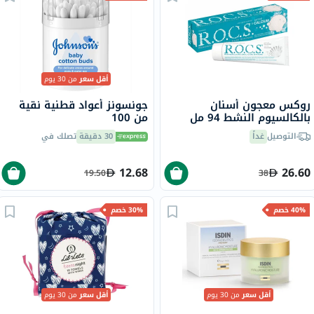
أقل سعر
من 30 يوم
روكس معجون أسنان
جونسونز أعواد قطنية نقية
بالكالسيوم النشط 94 مل
من 100
التوصيل
غداً
30 دقيقة
تصلك في
12.68
26.60
19.50
38
40% خصم
30% خصم
أقل سعر
من 30 يوم
أقل سعر
من 30 يوم