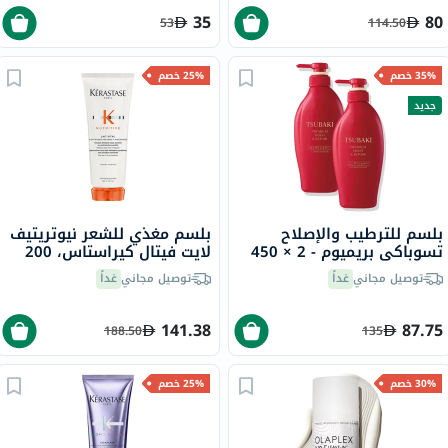
35
80
53
114.50
35% خصم
25% خصم
جديد
بلسم للترطيب والإصلاح
بلسم مغذي للشعر نيوتريتيف
تسوباكي بريميوم - 2 × 450
لايت فيتال كيراستاس، 200
مل
مل
توصيل مجاني
غداً
توصيل مجاني
غداً
141.38
87.75
188.50
135
30% خصم
25% خصم