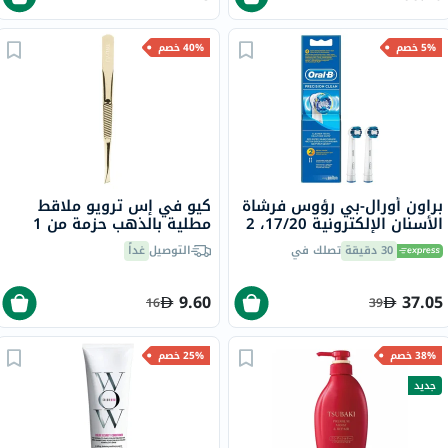
5% خصم
40% خصم
براون أورال-بي رؤوس فرشاة
كيو في إس ترويو ملاقط
الأسنان الإلكترونية 17/20، 2
مطلية بالذهب حزمة من 1
قطعة
30 دقيقة
تصلك في
التوصيل
غداً
9.60
37.05
16
39
38% خصم
25% خصم
جديد