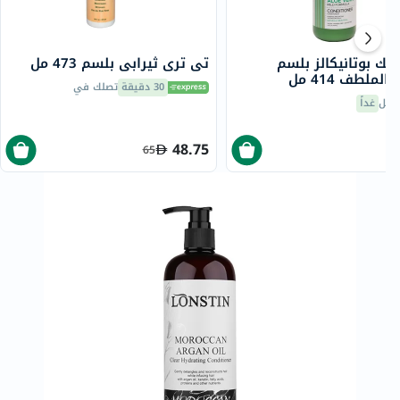
يك بوتانيكالز بلسم
تي تري ثيرابي بلسم 473 مل
الملطف 414 مل
30 دقيقة
تصلك في
صيل
غداً
48.75
65
8