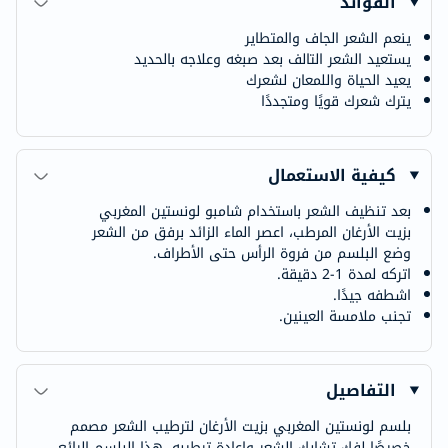
الفوائد
ينعم الشعر الجاف والمتطاير
يستعيد الشعر التالف بعد صبغه وعلاجه بالحديد
يعيد الحياة واللمعان لشعرك
يترك شعرك قويًا ومتجددًا
كيفية الاستعمال
بعد تنظيف الشعر باستخدام شامبو لونستين المغربي
بزيت الأرغان المرطب، اعصر الماء الزائد برفق من الشعر
وضع البلسم من فروة الرأس حتى الأطراف.
اتركه لمدة 1-2 دقيقة.
اشطفه جيدًا.
تجنب ملامسة العينين.
التفاصيل
بلسم لونستين المغربي بزيت الأرغان لترطيب الشعر مصمم
خصيصًا لفك تشابك الشعر وإعادة ترطيبه. هذا البلسم الرائع