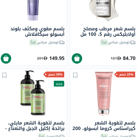
بلسم شعر مرطب ومصلح
بلسم مقوي ومكثف بلوند
أولابليكس رقم 5، 100 مل
أبسولو سيكافلاش
كيراستاس، 250 مل
توصيل مجاني
غداً
توصيل مجاني
غداً
149.95
84.70
201
121
25% خصم
39% خصم
جديد
بلسم لتقوية الشعر
بلسم لتقوية الشعر مايلي،
كيراستاس كروما أبسولو، 200
برائحة إكليل الجبل والنعناع -
مل
2 × 355 مل
توصيل مجاني
غداً
التوصيل
غداً