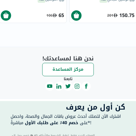
65
150.75
106
201
نحن هنا لمساعدتك!
مركز المساعدة
تابعنا
كن أول من يعرف
اشترك الآن لتصلك أحدث عروض باقات الجمال والصحة، واحصل
مباشرةً*!
على
خصم 40٪ على طلبك الأول
40 للعملاء الجدد فقط. تطبق الشروط والأحكام.
خصم يصل إلى