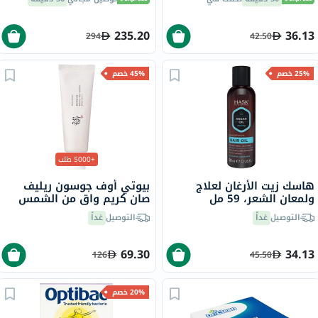
مل
235.20
36.13
294
42.50
25% خصم
45% خصم
+5000 طلب
هاسك زيت الأرغان لعلاج
بيوتي أوف جوسون ريليف
ولمعان الشعر، 59 مل
صان كريم واقٍ من الشمس
عضوي بلأرز والبروبيوتيك
التوصيل
غداً
التوصيل
غداً
بعامل حماية 50+ وحماية
فائقة 50 مل
69.30
34.13
126
45.50
20% خصم