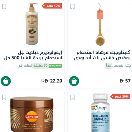
40% خصم
كلينلوجيك فرشاة استحمام
إيفولوديرم ديلايت جل
بمقبض خشبي باث آند بودي
استحمام بزبدة الشيا 500 مل
17302
CL-1
التوصيل
غداً
30 دقيقة
تصلك في
22.20
57
37
20% خصم