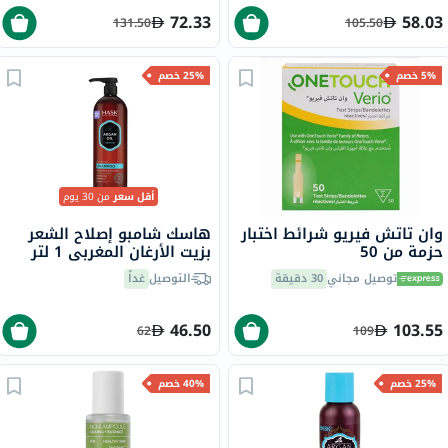
72.33
58.03
131.50
105.50
5% خصم
25% خصم
أقل سعر
من 30 يوم
وان تاتش فيريو شرائط اختبار
هاسك شامبو إصلاح الشعر
حزمة من 50
بزيت الأرغان المغربي 1 لتر
توصيل مجاني
30 دقيقة
التوصيل
غداً
46.50
103.55
62
109
25% خصم
40% خصم