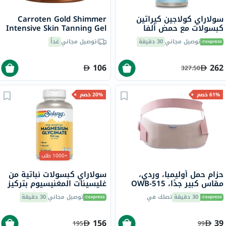
سولاراي كولاجين كيراتين
Carroten Gold Shimmer
كبسولات مع حمض ألفا
Intensive Skin Tanning Gel
ليبويك وحمض الهيالورونيك
150ml
توصيل مجاني
30 دقيقة
توصيل مجاني
غداً
للشعر والبشرة والأظافر،
حزمة من 60
106
262
327.50
61% خصم
20% خصم
+1000 طلب
حزام حمل أوليمبا، وردي،
سولاراي كبسولات نباتية من
مقاس كبير جدًا، OWB-515
غليسينات المغنيسيوم بتركيز
350 ملجم لصحة العظام
30 دقيقة
تصلك في
توصيل مجاني
30 دقيقة
والعضلات حزمة من 120
156
39
195
99