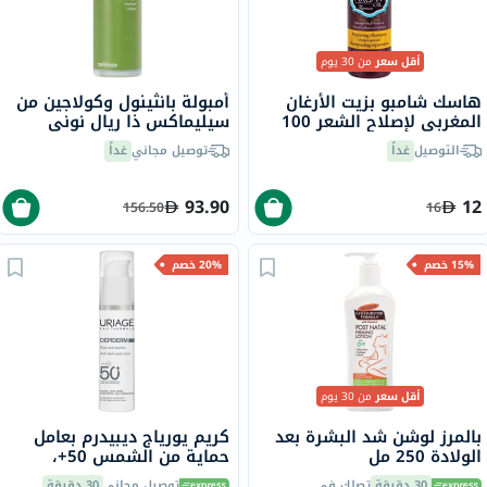
أقل سعر
من 30 يوم
هاسك شامبو بزيت الأرغان
أمبولة بانثينول وكولاجين من
المغربي لإصلاح الشعر 100
سيليماكس ذا ريال نوني
مل
إنيرجي 50 مل
التوصيل
غداً
توصيل مجاني
غداً
93.90
12
156.50
16
15% خصم
20% خصم
أقل سعر
من 30 يوم
بالمرز لوشن شد البشرة بعد
كريم يورياج ديبيدرم بعامل
الولادة 250 مل
حماية من الشمس 50+،
لمكافحة البقع الداكنة - 30
30 دقيقة
تصلك في
توصيل مجاني
30 دقيقة