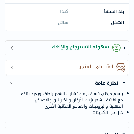
بلد المنشأ
كندا
الشكل
سائل
سهولة الاسترجاع والإلغاء
اعثر على المتجر
نظرة عامة
بلسم مرطّب شفاف يفك تشابك الشعر بلطف ويعيد بناؤه
مع تغذية الشعر بزيت الأرغان والكيراتين والأحماض
الدهنية والبروتينات والعناصر الغذائية الأخرى
خالٍ من الكبريتات