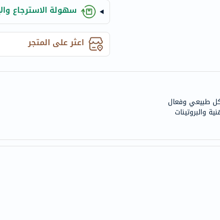
century
سهولة الاسترجاع والإ
accu-
chek
activise
اعثر على المتجر
acuvue
annemarie-
borlind
webber-
شكل طبيعي وفعال
naturals
ية والبروتينات
aveeno
freestylelibre
cetaphil
CHalpha
cerave
dralthea
mustela
celimax