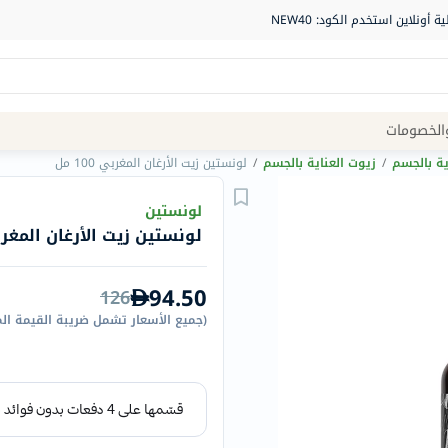
Site
الخصومات
Navigation
ية بالجسم
/
زيوت العناية بالجسم
/
لونستين زيت الأرغان المغربي 100 مل
الصيدلية
لونستين
لونستين زيت الأرغان المغربي 100
الماركات
NDL
94.50
126
Humantara
(
جميع الأسعار تشمل ضريبة القيمة ال
carroten
betadine
La
Roche
Posay