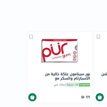
وشن
بور سينامون علكة خالية من
الأسبارتام والسكر مع
إكسيليتول،حزمه من 9
30 دقيقة
تصلك في
11