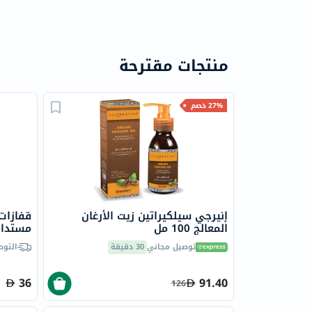
منتجات مقترحة
27% خصم
إنيرجي سيلكيراتين زيت الأرغان
قفازات
المعالج 100 مل
مستدامة، -48
توصيل مجاني
30 دقيقة
التوص
36
91.40
126