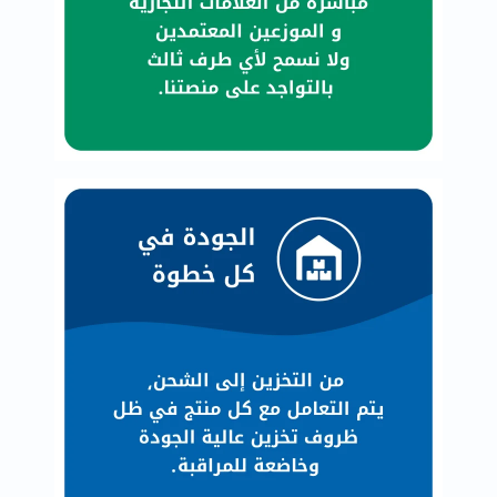
العظام
والمفاصل
المخ
والذاكرة
صحة
القلب
دعم
مرضى
السكري
دعم
الكلى
والمسالك
البولية
دعم
الكبد
صحة