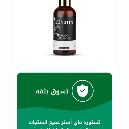
خسارة
الوزن
فحص
صحي
روتيني
باقة
القلب
الصحي
Original
IV
اختبار
التحسس
الغذائي
الحالة
الصحية
البشرة
والشعر