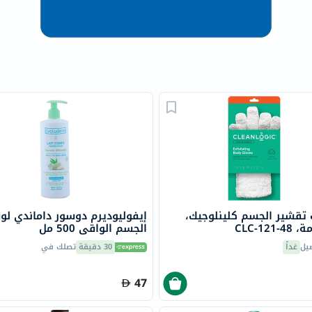
البروستاتا
الفيتامينات
مالتي
فيتامين
فيتامين
أ
فيتامين
ب
فيتامين
ج
فيتامين
د
 تقشير الجسم كلينلوجيك،
إيفوليوديرم دوسور داماندي ل
CLC-121
فيتامين
الجسم الواقي 500 مل
هـ
يل
غداً
30 دقيقة
تصلك في
المعادن
47
المغنيسيوم
الحديد