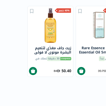
40% خصم
Rare Essence
زيت جاف مغذّي لتنعيم
Essential Oil 5
البشرة مونوي لا فولي
إيفولوديرم، 125 مل
غداً
30 دقيقة
تصلك في
50.40
84
35.75