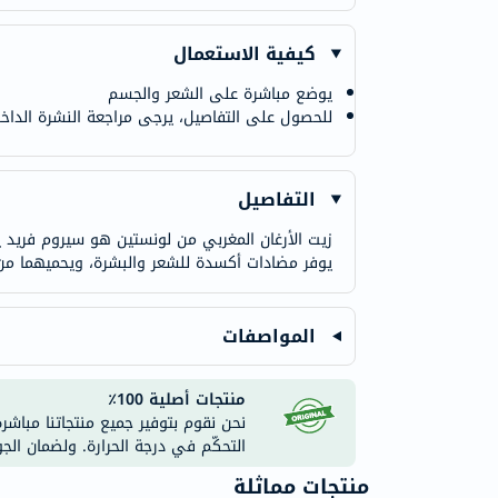
كيفية الاستعمال
يوضع مباشرة على الشعر والجسم
للحصول على التفاصيل، يرجى مراجعة النشرة الداخل
التفاصيل
زيت الأرغان المغربي من لونستين هو سيروم فريد يمت
يوفر مضادات أكسدة للشعر والبشرة، ويحميهما من ال
المواصفات
منتجات أصلية 100٪
نحن نقوم بتوفير جميع منتجاتنا مباشر
التحكّم في درجة الحرارة. ولضمان الج
منتجات مماثلة