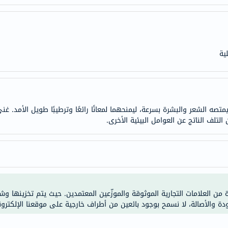
anua
theordinary
neocell
K18
ية
uriage
planet-
paleo
egoqv
صه الشعر والبشرة بسرعة، ليمنحهما لمعانًا رائعًا وترطيبًا طويل الأمد. غن
optimumnutrition
تلف الناتج عن العوامل البيئية الأخرى.
olaplex
solaray
cosrx
vitalproteins
optibac
ة من العلامات التجارية الموثوقة والموزّعين المعتمدين. حيث يتم تخزينها و
OMRON
ودة والأصالة، لا نسمح بوجود بائعين من أطراف خارجية على موقعنا الإلكترون
fino
Goongbe