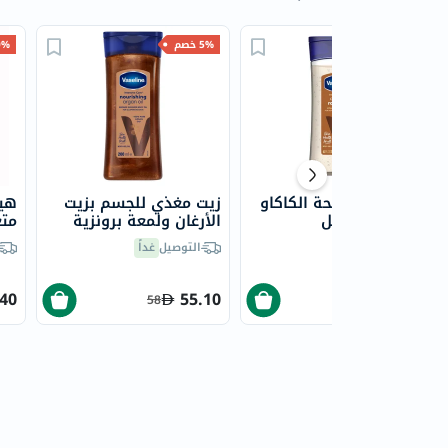
5% خصم
5% خصم
30% 
زيت جسم برائحة الكاكاو
زيت مغذي للجسم بزيت
هيم
فازلين، 200 مل
الأرغان ولمعة برونزية
إنتنسيف كير فازلين، 200
مل
التوصيل
غداً
التوصيل
غداً
مل
.40
55.10
41.33
58
43.50