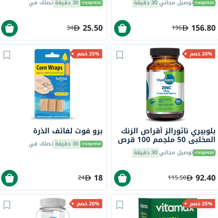
توصيل مجاني
30 دقيقة
30 دقيقة
تصلك في
25.50
156.80
34
196
20% خصم
25% خصم
بلوبيري ناتورالز أقراص الزنك
برو فوت لفائف الذرة
المخلبي 50 ملجمم 100 قرص
30 دقيقة
تصلك في
B0272
توصيل مجاني
30 دقيقة
18
92.40
24
115.50
25% خصم
20% خصم