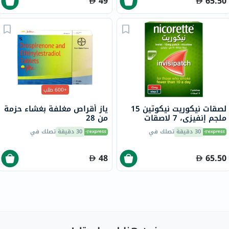
49
65.50
+600 طلب
لصقات نيكوريت نيكوتين 15
ياز أقراص مغلفة بغشاء حزمة
ملجم إنفيزي، 7 لاصقات
من 28
30 دقيقة
تصلك في
30 دقيقة
تصلك في
48
65.50