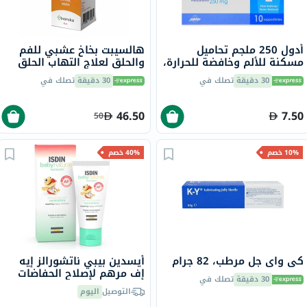
أدول 250 ملجم تحاميل
هالسيبت بخاخ عشبي للفم
مسكنة للألم وخافضة للحرارة،
والحلق لعلاج التهاب الحلق
10 قطع
30 مل
30 دقيقة
تصلك في
30 دقيقة
تصلك في
46.50
7.50
50
10% خصم
40% خصم
كي واي جل مرطب، 82 جرام
أيسدين بيبي ناتشورالز إيه
إف مرهم لإصلاح الحفاضات
30 دقيقة
تصلك في
50 مل
التوصيل
اليوم