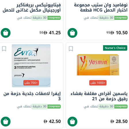
نوفاميد وان ستيب مجموعة
فيتابيوتيكس بريغناكير
اختبار الحمل HCG قطعة
أورجينيال مكمل غذائي للحمل
واحدة
مع حمض الفوليك والحديد، 30
30 دقيقة
تصلك في
30 دقيقة
تصلك في
قرص
41.25
10.50
55
15
Nurse's Choice
+1000 طلب
+700 طلب
ياسمين أقراص مغلفة بغشاء
إيفرا لاصقات جلدية حزمة من
رقيق حزمة من 21
3
30 دقيقة
تصلك في
30 دقيقة
تصلك في
42.50
28.50