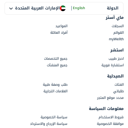
|
الإمارات العربية المتحدة
الدولة
English
ماي أستر
السجلات
المواعيد
القوائم
أفراد العائلة
myWellth
استشر
احجز طبيب
جميع التخصصات
استشارة فورية
جميع المنشآت
الصيدلية
الفئات
طلب وصفة طبية
طلباتي
العلامات التجارية
محدد موقع المتجر
معلومات السياسة
شروط الاستخدام
سياسة الخصوصية
موافقة الخصوصية
سياسة الإرجاع والاسترداد