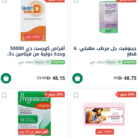
+1000 طلب
جينوفيت جل مرطب مهبلي، 6
أقراص كويست دي 50000
قطع
وحدة دولية من فيتامين د3،
15 قرص
30 دقيقة
تصلك في
30 دقيقة
تصلك في
48.15
48.75
53.50
65
30% خصم
25% خصم
+1000 طلب
أقل سعر
من 30 يوم