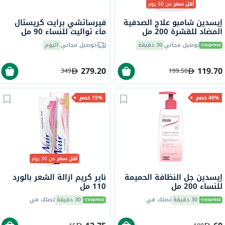
أقل سعر
من 30 يوم
إيسدين شامبو علاج الصدفية
فيرساتشي برايت كريستال
المضاد للقشرة 200 مل
ماء تواليت للنساء 90 مل
توصيل مجاني
30 دقيقة
توصيل مجاني
اليوم
279.20
119.70
349
199.50
40% خصم
15% خصم
أقل سعر
من 30 يوم
إيسدين جل النظافة الحميمة
ناير كريم ازالة الشعر بالورد
للنساء 200 مل
110 مل
30 دقيقة
تصلك في
30 دقيقة
تصلك في