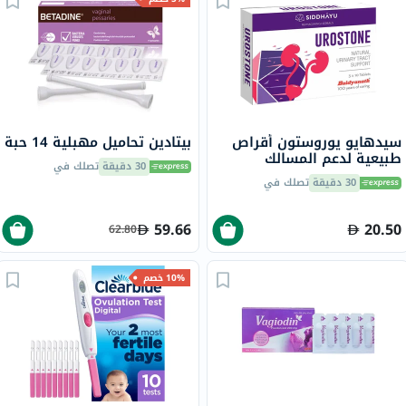
سيدهايو يوروستون أقراص
بيتادين تحاميل مهبلية 14 حبة
طبيعية لدعم المسالك
30 دقيقة
تصلك في
البولية، حزمة من 30
30 دقيقة
تصلك في
59.66
20.50
62.80
10% خصم