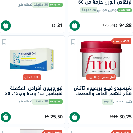
لإنقاص الوزن حزمة من 60
30 دقيقة
تصلك في
توصيل مجاني
30 دقيقة
31
94.88
126.50
45% خصم
أقل سعر
من 30 يوم
+1000 طلب
شيسيدو فينو بريميوم تاتش
نيوروبيون أقراص المكملة
قناع للشعر الجاف والمجعد،
لفيتامين ب1 وب6 وب12، 30
230 جرام
قرص
التوصيل
اليوم
30 دقيقة
تصلك في
25.50
30.25
55
25% خصم
10% خصم