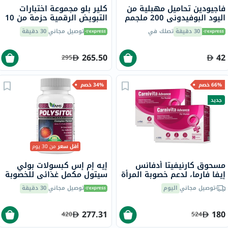
فاجيودين تحاميل مهبلية من
كلير بلو مجموعة اختبارات
اليود البوفيدوني 200 ملجمم
التبويض الرقمية حزمة من 10
10 تحاميل
30 دقيقة
تصلك في
توصيل مجاني
30 دقيقة
265.50
42
295
66% خصم
34% خصم
جديد
أقل سعر
من 30 يوم
مسحوق كارنيفيتا أدفانس
إيه إم إس كبسولات بولي
إيفا فارما، لدعم خصوبة المرأة
سيتول مكمل غذائي للخصوبة
- 2 × 30 كيس
للنساء، حزمة من 90
توصيل مجاني
اليوم
توصيل مجاني
30 دقيقة
277.31
180
420
524