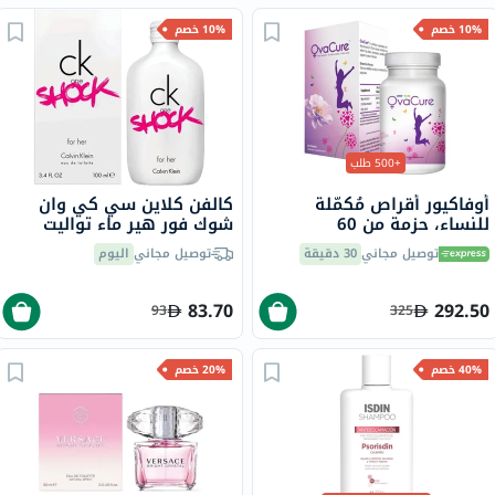
10% خصم
10% خصم
+500 طلب
أوفاكيور أقراص مُكمّلة
كالفن كلاين سي كي وان
للنساء، حزمة من 60
شوك فور هير ماء تواليت
للنساء 100 مل
توصيل مجاني
30 دقيقة
توصيل مجاني
اليوم
83.70
292.50
93
325
40% خصم
20% خصم