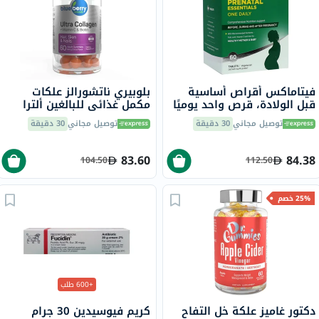
فيتاماكس أقراص أساسية
بلوبيري ناتشورالز علكات
قبل الولادة، قرص واحد يوميًا
مكمل غذائي للبالغين ألترا
مع حمض الفوليك والحديد
كولاجين + فيتامين سي
توصيل مجاني
30 دقيقة
توصيل مجاني
30 دقيقة
وفيتامين D لصحة الأم
وبيوتين، حزمة 60
والطفل، حزمة من 60
83.60
84.38
104.50
112.50
25% خصم
+600 طلب
دكتور غاميز علكة خل التفاح
كريم فيوسيدين 30 جرام