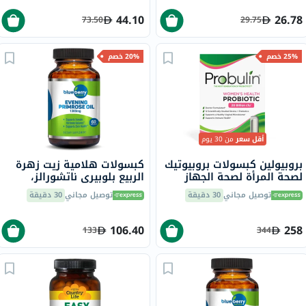
44.10
26.78
73.50
29.75
25% خصم
20% خصم
أقل سعر
من 30 يوم
بروبيولين كبسولات بروبيوتيك
كبسولات هلامية زيت زهرة
لصحة المرأة لصحة الجهاز
الربيع بلوبيري ناتشورالز،
الهضمي حزمة من 30
1300 ملجم، 60 كبسولة
توصيل مجاني
30 دقيقة
توصيل مجاني
30 دقيقة
106.40
258
133
344