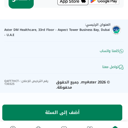
العنوان الرئيسي:
Aster DM Healthcare, 33rd Floor - Aspect Tower Business Bay, Dubai
- U.A.E
كلمنا واتساب
تواصل معنا
رقم الترخيص للإعلان
:
Q4FT7HCT-
©
2026
myAster.
جميع الحقوق
130325
محفوظة.
أضف إلى السلة