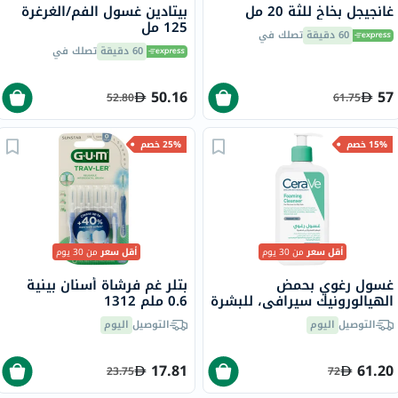
غانجيجل بخاخ للثة 20 مل
بيتادين غسول الفم/الغرغرة
125 مل
60 دقيقة
تصلك في
60 دقيقة
تصلك في
50.16
57
52.80
61.75
15% خصم
25% خصم
أقل سعر
من 30 يوم
أقل سعر
من 30 يوم
غسول رغوي بحمض
بتلر غم فرشاة أسنان بينية
الهيالورونيك سيرافي، للبشرة
0.6 ملم 1312
العادية إلى الدهنية، 236 مل
التوصيل
اليوم
التوصيل
اليوم
17.81
61.20
23.75
72