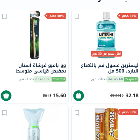
35% خصم
40% خصم
أقل سعر
من 30 يوم
ليسترين غسول فم بالنعناع
وو بامبو فرشاة أسنان
البارد، 500 مل
بمقبض قياسي متوسط ​​
3SHM
60 دقيقة
تصلك في
60 دقيقة
تصلك في
15.60
32.18
26
49.50
35% خصم