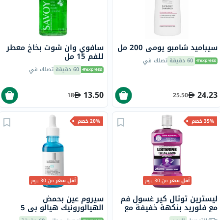
سيباميد شامبو يومي 200 مل
سافوي وان شوت بخاخ معطر
للفم 15 مل
60 دقيقة
تصلك في
60 دقيقة
تصلك في
13.50
24.23
18
25.50
35% خصم
20% خصم
أقل سعر
من 30 يوم
أقل سعر
من 30 يوم
ليسترين توتال كير غسول فم
سيروم عين بحمض
مع فلوريد بنكهة خفيفة مع
الهيالورونيك هيالو بي 5
تركيبة خالية من الكحول 250
لاروش بوزيه، مضاد للشيخوخة