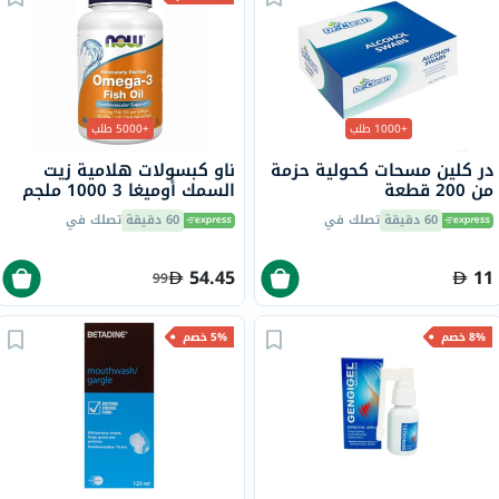
+1000 طلب
+5000 طلب
در كلين مسحات كحولية حزمة
ناو كبسولات هلامية زيت
من 200 قطعة
السمك أوميغا 3 1000 ملجم
180 EPA / 120 DHA حزمة من
60 دقيقة
تصلك في
60 دقيقة
تصلك في
100
54.45
11
99
8% خصم
5% خصم