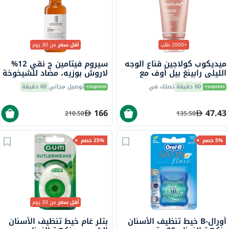
+2000 طلب
أقل سعر
من 30 يوم
ميديكوب كولاجين قناع الوجه
سيروم فيتامين ج نقي 12%
الليلي رابينغ بيل أوف مع
لاروش بوزيه، مضاد للشيخوخة
النياسيناميد والسيراميد 75
- 30 مل
60 دقيقة
تصلك في
توصيل مجاني
60 دقيقة
مل
166
47.43
210.50
135.50
5% خصم
25% خصم
أقل سعر
من 30 يوم
أورال-B خيط تنظيف الأسنان
بتلر غام خيط تنظيف الأسنان