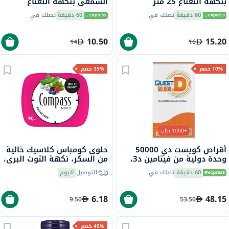
بنكهة النعناع 25 متر
الشمعي بنكهة النعناع
1855RQ
60 دقيقة
تصلك في
60 دقيقة
تصلك في
10.50
15.20
14
16
10% خصم
35% خصم
+1000 طلب
أقراص كويست دي 50000
حلوى كومباس كلاسيك خالية
وحدة دولية من فيتامين د3،
من السكر، نكهة التوت البري،
15 قرص
14 جرام
60 دقيقة
تصلك في
التوصيل
اليوم
6.18
48.15
9.50
53.50
45% خصم