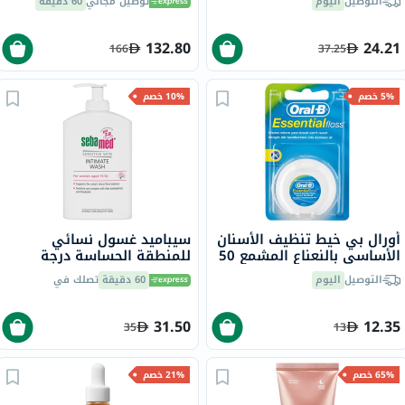
التوصيل
اليوم
توصيل مجاني
60 دقيقة
مل
- 15 مل
132.80
24.21
166
37.25
5% خصم
10% خصم
أورال بي خيط تنظيف الأسنان
سيباميد غسول نسائي
الأساسي بالنعناع المشمع 50
للمنطقة الحساسة درجة
متر
الحموضة 3.8 200 مل
التوصيل
اليوم
60 دقيقة
تصلك في
31.50
12.35
35
13
65% خصم
21% خصم