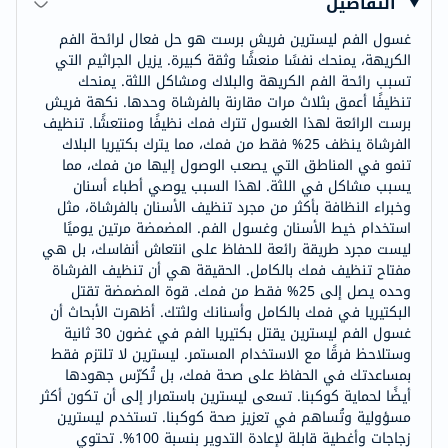
التفاصيل
غسول الفم ليسترين فريش برست هو حل فعال لرائحة الفم
الكريهة، يمنحك نفسًا منعشًا وثقة كبيرة. يزيل الجراثيم التي
تسبب رائحة الفم الكريهة والبلاك ومشاكل اللثة. يمنحك
تنظيفًا أعمق بثلاث مرات مقارنة بالفرشاة وحدها. نكهة فريش
برست الرائعة لهذا الغسول تترك فمك نظيفًا ومنتعشًا. تنظيف
الفرشاة ينظف 25% فقط من فمك، مما يترك بكتيريا البلاك
تنمو في المناطق التي يصعب الوصول إليها من فمك، مما
يسبب مشاكل في اللثة. لهذا السبب يوصي أطباء أسنان
وخبراء النظافة بأكثر من مجرد تنظيف الأسنان بالفرشاة، مثل
استخدام خيط الأسنان وغسول الفم. المضمضة مرتين يوميًا
ليست مجرد طريقة رائعة للحفاظ على انتعاش أنفاسك، بل هي
مفتاح تنظيف فمك بالكامل. الحقيقة هي أن تنظيف الفرشاة
وحده يصل إلى 25% فقط من فمك. قوة المضمضة تقتل
البكتيريا في فمك بالكامل وأسنانك ولثتك. أظهرت الأبحاث أن
غسول الفم ليسترين يقتل بكتيريا الفم في غضون 30 ثانية
وستلاحظ فرقًا مع الاستخدام المستمر. ليسترين لا تلتزم فقط
بمساعدتك في الحفاظ على صحة فمك، بل تُكرّس جهودها
أيضًا لحماية كوكبنا. تسعى ليسترين باستمرار إلى أن تكون أكثر
مسؤولية وتُساهم في تعزيز صحة كوكبنا. تستخدم ليسترين
زجاجات وأغطية قابلة لإعادة التدوير بنسبة 100%. تحتوي