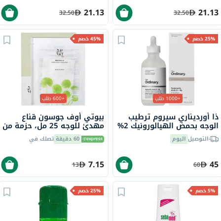
21.13
21.13
32.50
32.50
25% خصم
45% خصم
+1000 طلب
+600 طلب
ذا أورديناري سيروم ترطيب
بيوتي أوف جوسون قناع
الوجه بحمض الهيالورونيك 2%
مهدئ للوجه 25 مل، حزمة من
وفيتامين ب5 والسيراميد ذو
1
التوصيل
اليوم
60 دقيقة
تصلك في
أساس مائي 30 مل
7.15
45
13
60
5% خصم
25% خصم