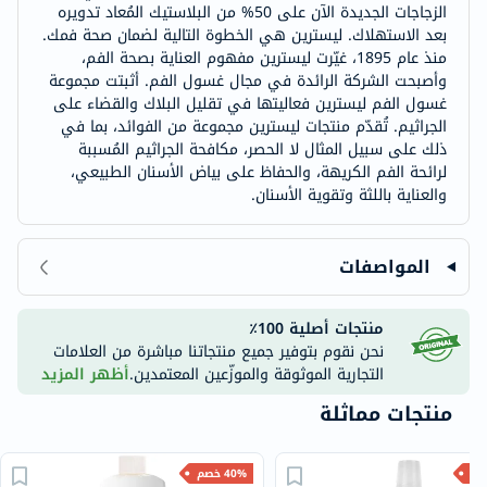
الزجاجات الجديدة الآن على 50% من البلاستيك المُعاد تدويره
بعد الاستهلاك. ليسترين هي الخطوة التالية لضمان صحة فمك.
منذ عام 1895، غيّرت ليسترين مفهوم العناية بصحة الفم،
وأصبحت الشركة الرائدة في مجال غسول الفم. أثبتت مجموعة
غسول الفم ليسترين فعاليتها في تقليل البلاك والقضاء على
الجراثيم. تُقدّم منتجات ليسترين مجموعة من الفوائد، بما في
ذلك على سبيل المثال لا الحصر، مكافحة الجراثيم المُسببة
لرائحة الفم الكريهة، والحفاظ على بياض الأسنان الطبيعي،
والعناية باللثة وتقوية الأسنان.
المواصفات
منتجات أصلية 100٪
نحن نقوم بتوفير جميع منتجاتنا مباشرة من العلامات
التجارية الموثوقة والموزّعين المعتمدين.
أظهر المزيد
منتجات مماثلة
40% خصم