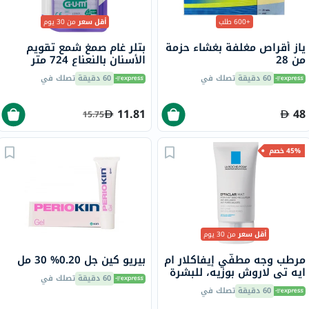
+600 طلب
أقل سعر
من 30 يوم
ياز أقراص مغلفة بغشاء حزمة
بتلر غام صمغ شمع تقويم
من 28
الأسنان بالنعناع 724 متر
60 دقيقة
تصلك في
60 دقيقة
تصلك في
11.81
48
15.75
45% خصم
أقل سعر
من 30 يوم
مرطب وجه مطفّي إيفاكلار ام
بيريو كين جل 0.20% 30 مل
ايه تي لاروش بوزيه، للبشرة
60 دقيقة
تصلك في
الدهنية - 40 مل
60 دقيقة
تصلك في