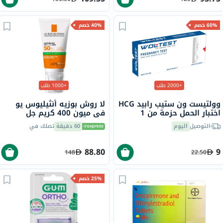
60% خصم
40% خصم
+2000 طلب
+1000 طلب
وولتيست ون ستيب رابيد HCG
لا روش بوزيه أنثيليوس يو
اختبار الحمل حزمة من 1
في ميون 400 كريم جل
للتحكم بالزيوت بعامل حماية
التوصيل
اليوم
60 دقيقة
تصلك في
من الشمس 50+ 50 مل
88.80
9
148
22.50
25% خصم