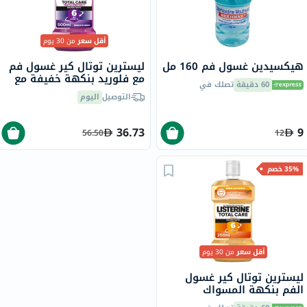
أقل سعر
من 30 يوم
هيكسيدين غسول فم 160 مل
ليسترين توتال كير غسول فم
مع فلوريد بنكهة خفيفة مع
60 دقيقة
تصلك في
تركيبة خالية من الكحول 500
التوصيل
اليوم
مل
36.73
9
56.50
12
35% خصم
أقل سعر
من 30 يوم
ليسترين توتال كير غسول
الفم بنكهة المسواك
المعتدلة بالفلورايد 250 مل