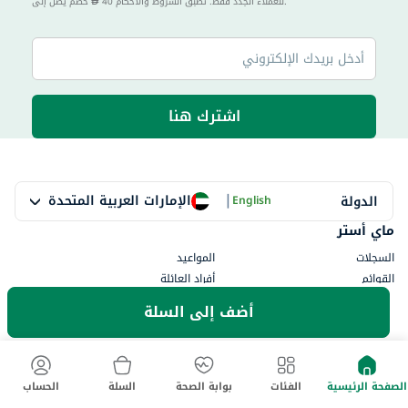
40 للعملاء الجدد فقط. تطبق الشروط والأحكام.
خصم يصل إلى
اشترك هنا
|
الإمارات العربية المتحدة
الدولة
English
ماي أستر
السجلات
المواعيد
القوائم
أفراد العائلة
myWellth
أضف إلى السلة
استشر
احجز طبيب
جميع التخصصات
استشارة فورية
جميع المنشآت
الصفحة الرئيسية
الفئات
بوابة الصحة
السلة
الحساب