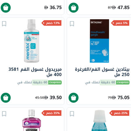
36.75
47.85
87
5% خصم
13% خصم
بيتادين غسول الفم/الغرغرة
ميريدول غسول الفم 3581
250 مل
400 مل
60 دقيقة
تصلك في
60 دقيقة
تصلك في
39.50
75.05
45.50
79
25% خصم
35% خصم