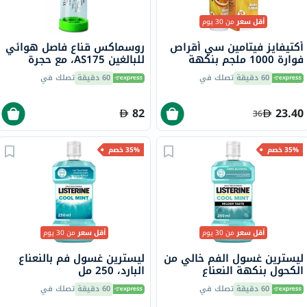
أقل سعر
من 30 يوم
أكتيفايز فيتامين سي أقراص
روسماكس قناع فاصل هوائي
فوارة 1000 ملجم بنكهة
للبالغين AS175، مع حجرة
البرتقال حزمة من 20
تثبيت بصمام
60 دقيقة
تصلك في
60 دقيقة
تصلك في
82
23.40
36
35% خصم
35% خصم
أقل سعر
من 30 يوم
أقل سعر
من 30 يوم
ليسترين غسول الفم خالي من
ليسترين غسول فم بالنعناع
الكحول بنكهة النعناع
البارد، 250 مل
المنعش 250 مل
60 دقيقة
تصلك في
60 دقيقة
تصلك في