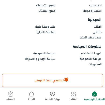
احجز طبيب
جميع التخصصات
استشارة فورية
جميع المنشآت
الصيدلية
الفئات
طلب وصفة طبية
طلباتي
العلامات التجارية
محدد موقع المتجر
معلومات السياسة
شروط الاستخدام
سياسة الخصوصية
موافقة الخصوصية
سياسة الإرجاع والاسترداد
المدفوعات
جزء من أستر دي إم للرعاية الصحية
اعلمني عند التوفر
الصفحة الرئيسية
الفئات
بوابة الصحة
السلة
الحساب