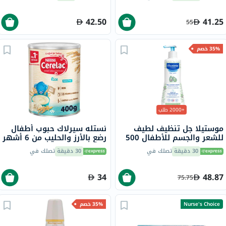
42.50
41.25
55
35% خصم
+2000 طلب
موستيلا جل تنظيف لطيف
نستله سيرلاك حبوب أطفال
للشعر والجسم للأطفال 500
رضع بالأرز والحليب من 6 أشهر
مل
400 جرام
30 دقيقة
تصلك في
30 دقيقة
تصلك في
34
48.87
75.75
Nurse's Choice
35% خصم