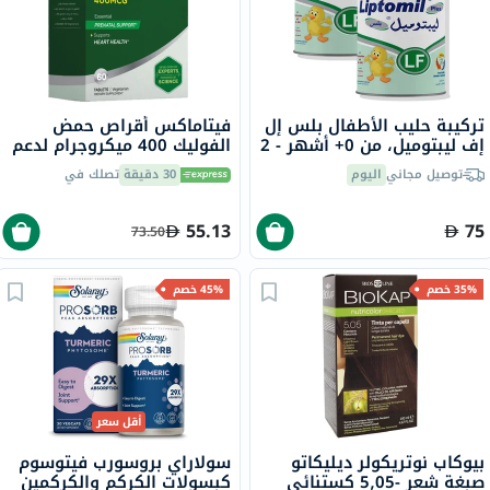
تركيبة حليب الأطفال بلس إل
فيتاماكس أقراص حمض
إف ليبتوميل، من 0+ أشهر - 2
الفوليك 400 ميكروجرام لدعم
× 400 جرام
ما قبل الولادة ووظائف القلب
توصيل مجاني
اليوم
30 دقيقة
تصلك في
الصحية حزمة من 60
55.13
75
73.50
35% خصم
45% خصم
أقل سعر
بيوكاب نوتريكولر ديليكاتو
سولاراي بروسورب فيتوسوم
صبغة شعر -5٫05 كستنائي
كبسولات الكركم والكركمين