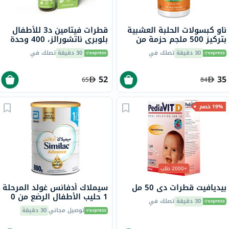
ناو كبسولات الحلبة العشبية
قطرات فيتامين د3 للأطفال
بتركيز 500 ملجم حزمة من
بلوبري ناتشورالز، 400 وحدة
100
دولية، 30 مل
30 دقيقة
تصلك في
30 دقيقة
تصلك في
52
35
65
84
19% خصم
+2000 طلب
بيديافيت قطرات دي 50 مل
سيملاك أدفانس غولد المرحلة
1 حليب الأطفال الرضع من 0
30 دقيقة
تصلك في
إلى 6 شهور 800 جرام
توصيل مجاني
30 دقيقة