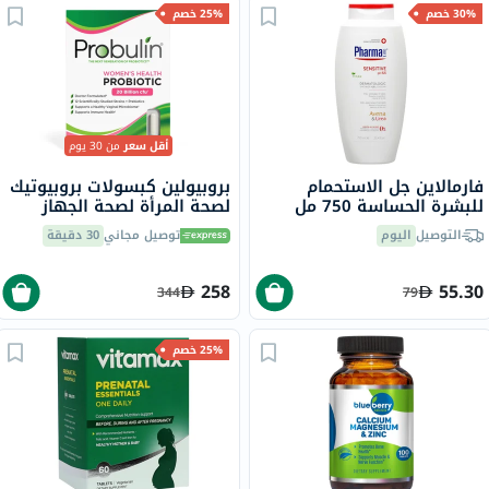
30% خصم
25% خصم
أقل سعر
من 30 يوم
فارمالاين جل الاستحمام
بروبيولين كبسولات بروبيوتيك
للبشرة الحساسة 750 مل
لصحة المرأة لصحة الجهاز
الهضمي حزمة من 30
التوصيل
اليوم
توصيل مجاني
30 دقيقة
258
55.30
344
79
25% خصم