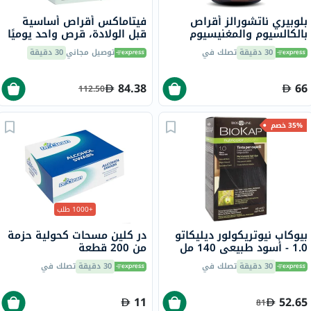
بلوبيري ناتشورالز أقراص
فيتاماكس أقراص أساسية
بالكالسيوم والمغنيسيوم
قبل الولادة، قرص واحد يوميًا
والزنك، 100 قطعة
مع حمض الفوليك والحديد
30 دقيقة
تصلك في
توصيل مجاني
30 دقيقة
وفيتامين D لصحة الأم
والطفل، حزمة من 60
84.38
66
112.50
35% خصم
+1000 طلب
بيوكاب نيوتريكولور ديليكاتو
در كلين مسحات كحولية حزمة
1.0 - أسود طبيعي 140 مل
من 200 قطعة
30 دقيقة
تصلك في
30 دقيقة
تصلك في
11
52.65
81