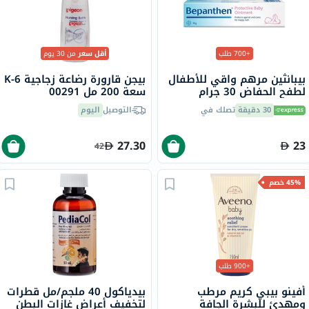
+700 طلب
أقل سعر
من 30 يوم
بيبانثين مرهم واقي للأطفال
بيجن قارورة رضاعة زجاجية K-6
لطفح الحفاض 30 جرام
سعة 200 مل 00291
30 دقيقة
تصلك في
التوصيل
اليوم
27.30
23
42
45% خصم
+900 طلب
أفينو بيبي كريم مرطب
بيدياكول 40 ملجم/مل قطرات
ومهدئ للبشرة الجافة
لتخفيف أعراض غازات البطن