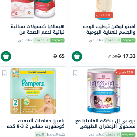
+1000 طلب
أفينو لوشن ترطيب الوجه
هيمالايا كبسولات نسائية
والجسم للعناية اليومية
نباتية لدعم الصحة من
بالطفل 150 مل
الهليون/شاتافاري، 250 ملجم،
30 دقيقة
تصلك في
30 دقيقة
تصلك في
حزمة من 60 كبسولة
65
17.33
31.50
25% خصم
برو-بي إل بنكهة الفانيليا مع
بامبرز حفاضات ألتيميت
مسحوق الزعفران الطبيعي
كومفورت مقاس 2 3-8 كجم
400 جرام
حزمة من 46
30 دقيقة
تصلك في
التوصيل
اليوم