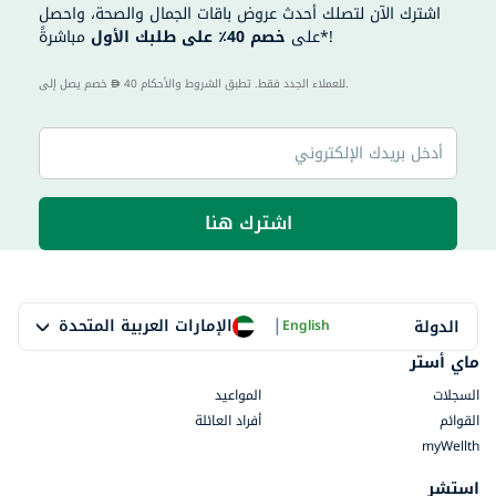
اشترك الآن لتصلك أحدث عروض باقات الجمال والصحة، واحصل
مباشرةً*!
على
خصم 40٪ على طلبك الأول
40 للعملاء الجدد فقط. تطبق الشروط والأحكام.
خصم يصل إلى
اشترك هنا
|
الإمارات العربية المتحدة
الدولة
English
ماي أستر
السجلات
المواعيد
القوائم
أفراد العائلة
myWellth
استشر