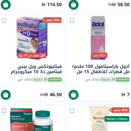
114.50
58.50
72
25% خصم
+600 طلب
أقل سعر
من 30 يوم
أدول باراسيتامول 100 ملجم/
فيتابيوتكس ويل بيبي
مل قطرات للأطفال 15 مل
فيتامين د3 10 ميكروجرام
قطرات للأطفال من الولادة
30 دقيقة
تصلك في
30 دقيقة
تصلك في
إلى 4 سنوات 30 مل
46.50
7
62
45% خصم
Nurse's Choice