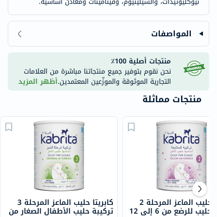
نيوكليوتيدات، والسيلينيوم، وفيتامينات ومعادن أساسية.
المواصفات
منتجات أصلية 100٪
نحن نقوم بتوفير جميع منتجاتنا مباشرة من العلامات
التجارية الموثوقة والموزّعين المعتمدين.
أظهر المزيد
منتجات مماثلة
كابريتا حليب الماعز المرحلة 2
كابريتا حليب الماعز المرحلة 3
تركيبة حليب للرضع من 6 إلى 12
تركيبة حليب الأطفال الصغار من