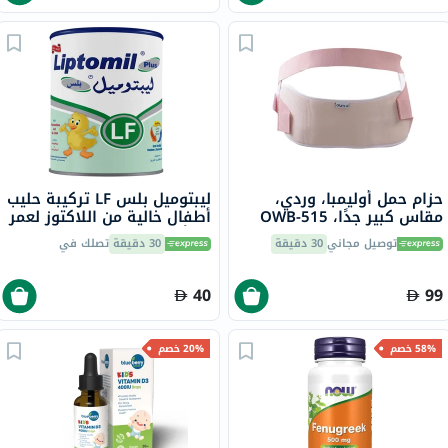
حزام حمل أوليمبا، وردي،
ليبتوميل بلس LF تركيبة حليب
مقاس كبير جدًا، OWB-515
أطفال خالية من اللاكتوز لعمر
0+ أشهر، 400 جرام
توصيل مجاني
30 دقيقة
30 دقيقة
تصلك في
40
99
58% خصم
20% خصم