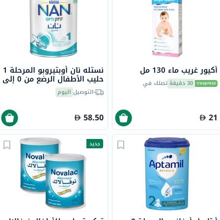
أكيور غريب ماء 130 مل
نستله نان أوبتيروبو المرحلة 1
حليب الأطفال الرضع من 0 إلى
30 دقيقة
تصلك في
6 شهور 400 جرام
التوصيل
اليوم
58.50
21
جديد