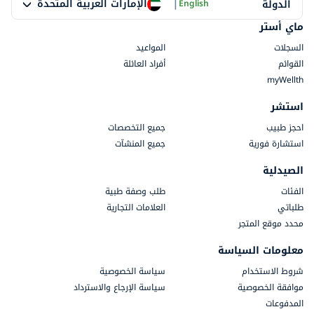
|
الإمارات العربية المتحدة
الدولة
English
ماي أستر
السجلات
المواعيد
القوائم
أفراد العائلة
myWellth
استشر
احجز طبيب
جميع التخصصات
استشارة فورية
جميع المنشآت
الصيدلية
الفئات
طلب وصفة طبية
طلباتي
العلامات التجارية
محدد موقع المتجر
معلومات السياسة
شروط الاستخدام
سياسة الخصوصية
موافقة الخصوصية
سياسة الإرجاع والاسترداد
المدفوعات