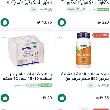
متطور + فيتامين E لجميع
لاصق بلاستيكي 5 سم × 5
أنواع الندبات 15 جرام
متر، 1 قطعة
توصيل مجاني
30 دقيقة
التوصيل
غداً
13.75
220
58% خصم
ناو كبسولات الحلبة العشبية
وولايد ضمادات شاش غير
بتركيز 500 ملجم حزمة من
معقمة 10×10 سم، 12 طبقة،
100
حزمة من 100
التوصيل
غداً
30 دقيقة
تصلك في
29
35
84