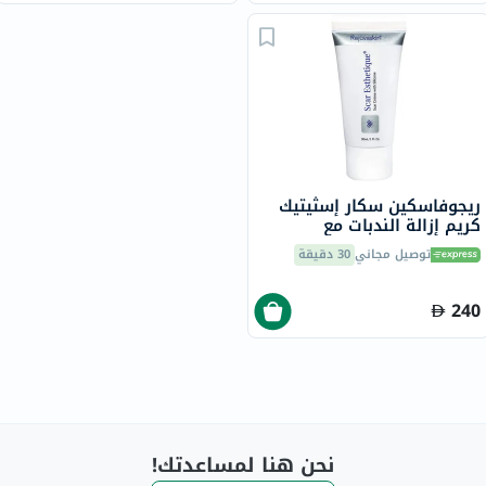
ريجوفاسكين سكار إسثيتيك
كريم إزالة الندبات مع
السيليكون 30 مل
توصيل مجاني
30 دقيقة
240
نحن هنا لمساعدتك!