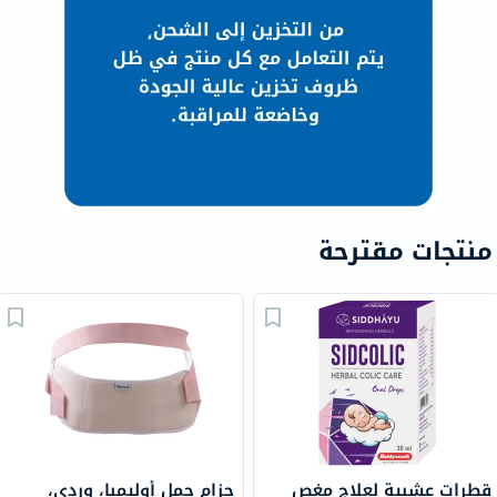
منتجات مقترحة
قطرات عشبية لعلاج مغص
حزام حمل أوليمبا، وردي،