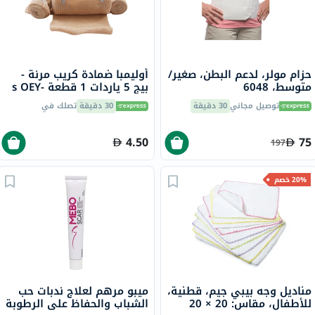
حزام مولر، لدعم البطن، صغير/
أوليمبا ضمادة كريب مرنة -
متوسط، 6048
بيج 5 ياردات 1 قطعة s OEY-
111-4
توصيل مجاني
30 دقيقة
30 دقيقة
تصلك في
4.50
75
197
20% خصم
مناديل وجه بيبي جيم، قطنية،
ميبو مرهم لعلاج ندبات حب
للأطفال، مقاس: 20 × 20
الشباب والحفاظ على الرطوبة