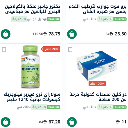
برو فوت جوارب لترطيب القدم
دكتور جاميز علكة بالكولاجين
بعمق مع شجرة الشاي
البحري للبالغين مع فيتاميني
وفيتامين E لإصلاح البشرة
ج وهـ، حزمة من 60
30 دقيقة
تصلك في
توصيل مجاني
30 دقيقة
الجافة،حزمه من زوج واحد
78.75
25.50
115.50
34
20% خصم
+1000 طلب
در كلين مسحات كحولية حزمة
سولاراي ترو هيربز فينوجريك
من 200 قطعة
كبسولات نباتية 1240 ملجم
لدعم الهضم، حزمة من 100
30 دقيقة
تصلك في
30 دقيقة
تصلك في
67.20
11
84