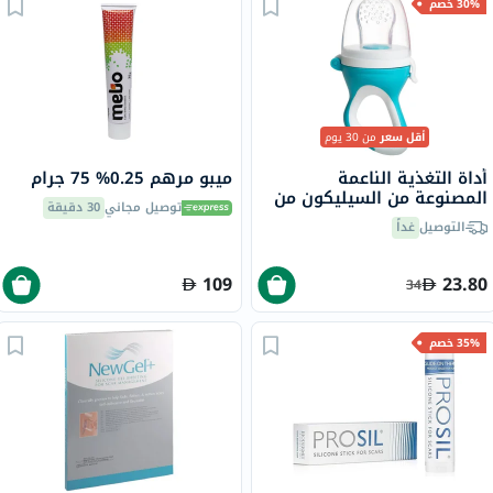
30% خصم
أقل سعر
من 30 يوم
أداة التغذية الناعمة
ميبو مرهم 0.25% 75 جرام
المصنوعة من السيليكون من
توصيل مجاني
30 دقيقة
بايبيجيم للفاكهة والخضروات
التوصيل
غداً
للأطفال بعمر 6 أشهر فما
فوق - أزرق
109
23.80
34
35% خصم