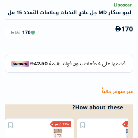
Liposcar
ليبو سكار MD جل علاج الندبات وعلامات التمدد 15 مل
170
170
نقاط
غير متوفر حالياًً
How about these?
خصم
35% خصم