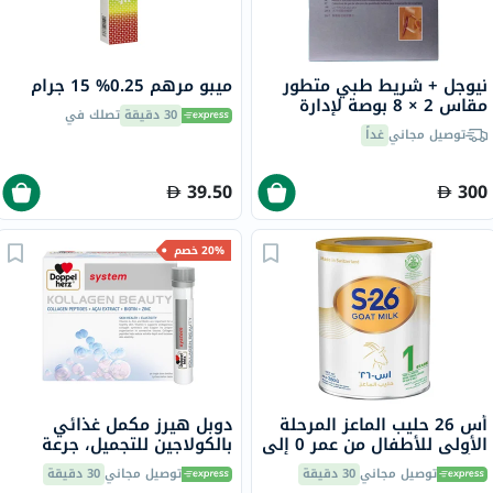
نيوجل + شريط طبي متطور
ميبو مرهم 0.25% 15 جرام
مقاس 2 × 8 بوصة لإدارة
30 دقيقة
تصلك في
ندبات القسم C NG-160 - بيج
توصيل مجاني
غداً
حزمة من 1
39.50
300
20% خصم
أس 26 حليب الماعز المرحلة
دوبل هيرز مكمل غذائي
الأولى للأطفال من عمر 0 ​​إلى
بالكولاجين للتجميل، جرعة
6 أشهر 380 جرام
واحدة في قارورة قابلة
توصيل مجاني
30 دقيقة
توصيل مجاني
30 دقيقة
للشرب، حزمة من 30