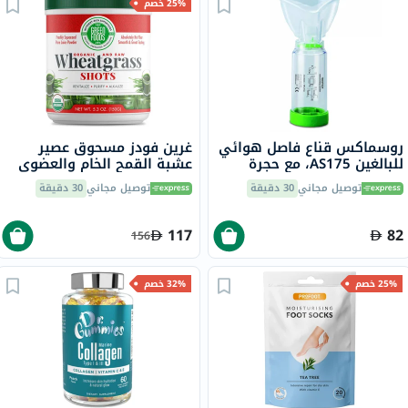
25% خصم
روسماكس قناع فاصل هوائي
غرين فودز مسحوق عصير
للبالغين AS175، مع حجرة
عشبة القمح الخام والعضوي
تثبيت بصمام
150 جرام
توصيل مجاني
30 دقيقة
توصيل مجاني
30 دقيقة
117
82
156
25% خصم
32% خصم