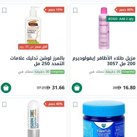
40% خصم
15% خصم
BOGO- Add 2 qty
أقل سعر
من 30 يوم
مزيل طلاء الأظافر إيفولوديرم
بالمرز لوشن تدليك علامات
200 مل 3057
التمدد 250 مل
30 دقيقة
تصلك في
30 دقيقة
تصلك في
31.66
16.80
37.25
28
40% خصم