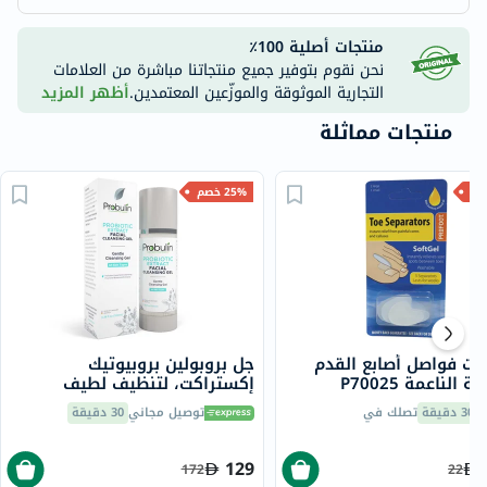
منتجات أصلية 100٪
نحن نقوم بتوفير جميع منتجاتنا مباشرة من العلامات
التجارية الموثوقة والموزّعين المعتمدين.
أظهر المزيد
منتجات مماثلة
25% خصم
وت فواصل أصابع القدم
جل بروبولين بروبيوتيك
 الناعمة P70025
إكستراكت، لتنظيف لطيف
للوجه، 100 مل
30 دقيقة
تصلك في
توصيل مجاني
30 دقيقة
129
172
22