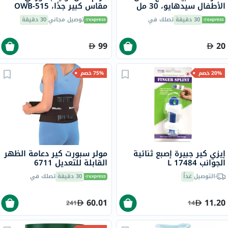
الأطفال سيدهايو، 30 مل
مقاس كبير جدًا، OWB-515
30 دقيقة
تصلك في
توصيل مجاني
30 دقيقة
99
20
20% خصم
75% خصم
إيزي كير جبيرة إصبع ثنائية
مولر سبورت كير دعامة الظهر
الجوانب L 17484
القابلة للتعديل 6711
التوصيل
غداً
30 دقيقة
تصلك في
60.01
11.20
241
14