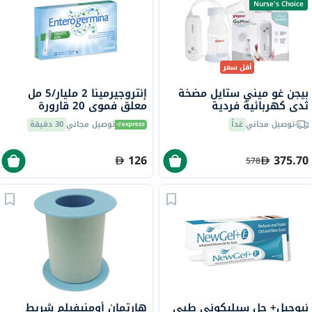
Nurse's Choice
أقل سعر
بيجن غو ميني ستايل مضخة
إنتروجيرمينا 2 مليار/5 مل
ثدي كهربائية فردية
معلق فموي 20 قارورة
توصيل مجاني
غداً
توصيل مجاني
30 دقيقة
126
375.70
578
نيوجيل+ جل سيليكوني طبي
هارتمان أومنيفيلم شريط