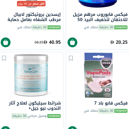
أقل سعر
من 30 يوم
فيكس فابوروب مرهم مزيل
إيسدين بروتيكتور لابيال
للاحتقان لتخفيف البرد 50
مرطب الشفاه بعامل حماية
جرام
من الشمس 50+ حجم 4 جرام
30 دقيقة
تصلك في
30 دقيقة
تصلك في
40.95
20.25
68.25
فيكس فابو باد 7
شرائط سيليكون لعلاج آثار
الندوب نيو جيل+
30 دقيقة
تصلك في
توصيل مجاني
30 دقيقة