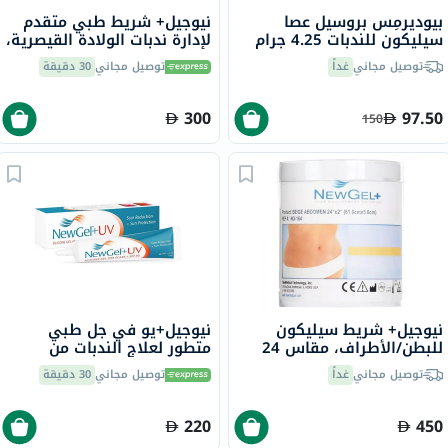
بيوديرمِس بروسيل عصا
نيوجيل+ شريط طبي متقدم
سيليكون للندبات 4.25 جرام
لإدارة ندبات الولادة القيصرية،
2 × 8 بوصة، شفاف NG-360،
توصيل مجاني
غداً
توصيل مجاني
30 دقيقة
حزمه من 1
300
97.50
150
نيوجيل+ شريط سيليكون
نيوجيل+يو في جل طبي
للبطن/الأطراف، مقاس 24
متطور لعلاج الندبات من
بوصة × 2 بوصة، لون بيج NG-
السيليكون مع عامل حماية من
توصيل مجاني
غداً
توصيل مجاني
30 دقيقة
164، حزمة من 1
الشمس 30 15 جرام
220
450