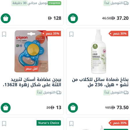
سم، 10 قطع
50 جرام
التوصيل
غداً
توصيل مجاني
30 دقيقة
128
37.20
46.50
30% خصم
35% خصم
أقل سعر
بخاخ ضمادة سائل للكلاب من
بيجن عضاضة أسنان لتبريد
تشو + هيل، 236 مل
اللثة على شكل زهرة 13628،
1 قطعة
التوصيل
غداً
التوصيل
غداً
13
73.50
20
105
35% خصم
Nurse's Choice