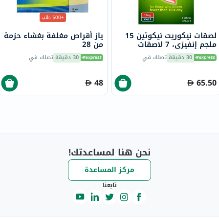
+500 طلب
لصقات نيكوريت نيكوتين 15
ياز أقراص مغلفة بغشاء حزمة
ملجم إنفيزي، 7 لاصقات
من 28
30 دقيقة
تصلك في
30 دقيقة
تصلك في
48
65.50
نحن هنا لمساعدتك!
مركز المساعدة
تابعنا