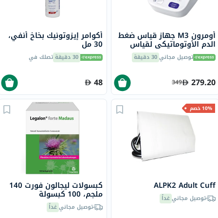
أومرون M3 جهاز قياس ضغط
أكوامر إيزوتونيك بخاخ أنفي،
الدم الأوتوماتيكي لقياس
30 مل
الضغط عبر الذراع العلوي
توصيل مجاني
30 دقيقة
30 دقيقة
تصلك في
48
279.20
349
10% خصم
ALPK2 Adult Cuff
كبسولات ليجالون فورت 140
ملجم، 100 كبسولة
توصيل مجاني
غداً
توصيل مجاني
غداً