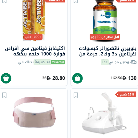
أقل سعر
من 30 يوم
+1000 طلب
بلوبيري ناتشورالز كبسولات
أكتيفايز فيتامين سي أقراص
لفيتامين د3 وك2، حزمة من
فوارة 1000 ملجم بنكهة
60
البرتقال حزمة من 20
توصيل مجاني
غداً
30 دقيقة
تصلك في
28.80
130
36
162.50
25% خصم