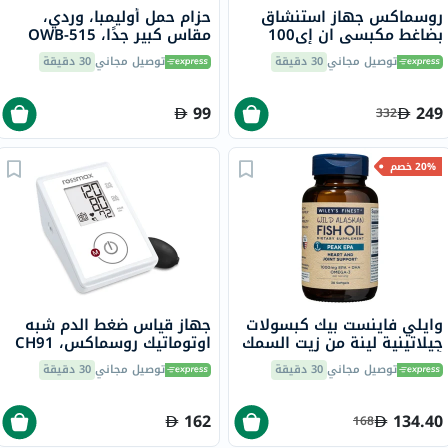
روسماكس جهاز استنشاق
حزام حمل أوليمبا، وردي،
بضاغط مكبسي ان إي100
مقاس كبير جدًا، OWB-515
للعناية بالجهاز التنفسي
توصيل مجاني
30 دقيقة
توصيل مجاني
30 دقيقة
99
249
332
20% خصم
وايلي فاينست بيك كبسولات
جهاز قياس ضغط الدم شبه
جيلاتينية لينة من زيت السمك
اوتوماتيك روسماكس، CH91
أوميغا 3 بتركيز 1000 ملجم
توصيل مجاني
30 دقيقة
توصيل مجاني
30 دقيقة
من حمض إيكوسابنتينويك
حزمة من 30
162
134.40
168