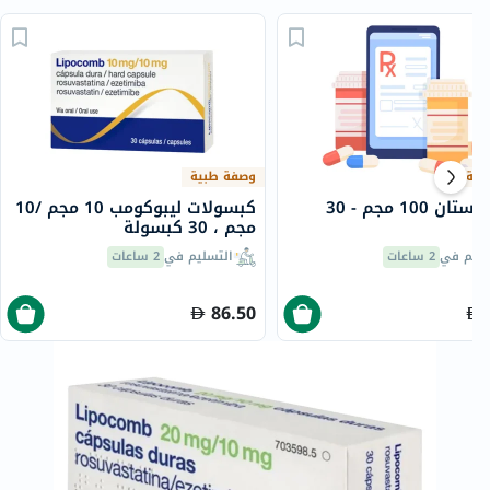
بية
وصفة طبية
يوتروجيستان 100 مجم - 30
كبسولات ليبوكومب 10 مجم /10
ة
مجم ، 30 كبسولة
سليم في
2 ساعات
التسليم في
2 ساعات
86.50