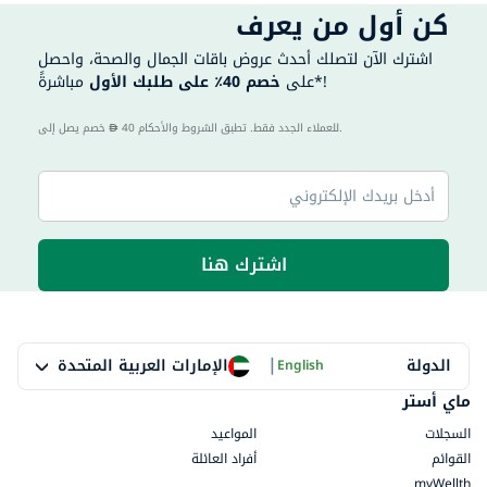
كن أول من يعرف
اشترك الآن لتصلك أحدث عروض باقات الجمال والصحة، واحصل
مباشرةً*!
على
خصم 40٪ على طلبك الأول
40 للعملاء الجدد فقط. تطبق الشروط والأحكام.
خصم يصل إلى
اشترك هنا
|
الإمارات العربية المتحدة
الدولة
English
ماي أستر
السجلات
المواعيد
القوائم
أفراد العائلة
myWellth