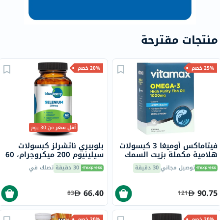
منتجات مقترحة
25% خصم
20% خصم
أقل سعر
من 30 يوم
فيتاماكس أوميغا 3 كبسولات
بلوبيري ناتشرلز كبسولات
هلامية مكملة بزيت السمك
سيلينيوم 200 ميكروجرام، 60
1000 ملجم حزمة من 60
كبسولة
توصيل مجاني
30 دقيقة
30 دقيقة
تصلك في
66.40
90.75
83
121
20% خصم
20% خصم