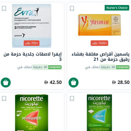
Nurse's Choice
+1000 طلب
+700 طلب
ياسمين أقراص مغلفة بغشاء
إيفرا لاصقات جلدية حزمة من
رقيق حزمة من 21
3
30 دقيقة
تصلك في
30 دقيقة
تصلك في
42.50
28.50