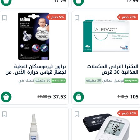
79
99
25% خصم
5% خصم
أليكترا أقراص المكملات
براون ثيرموسكان أغطية
الغذائية 30 قرص
لجهاز قياس حرارة الأذن، من
40
توصيل مجاني
30 دقيقة
30 دقيقة
تصلك في
37.53
105
39.50
140
20% خصم