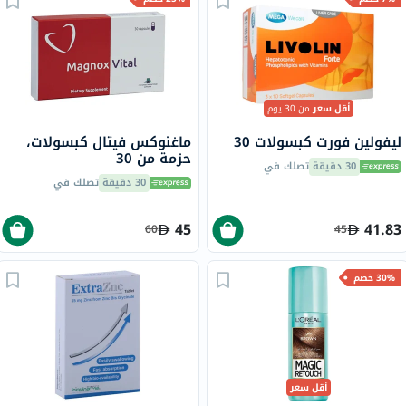
أقل سعر
من 30 يوم
ليفولين فورت كبسولات 30
ماغنوكس فيتال كبسولات،
حزمة من 30
30 دقيقة
تصلك في
30 دقيقة
تصلك في
45
41.83
60
45
30% خصم
أقل سعر