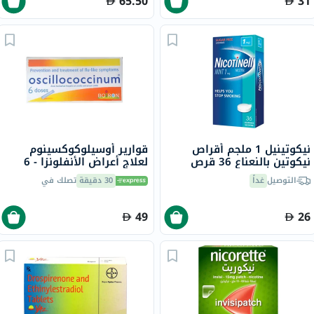
65.50
31
نيكوتينيل 1 ملجم أقراص
قوارير أوسيلوكوكسينوم
نيكوتين بالنعناع 36 قرص
لعلاج أعراض الأنفلونزا - 6
قوارير
التوصيل
غداً
30 دقيقة
تصلك في
49
26