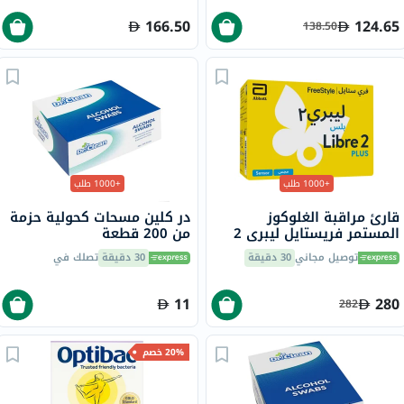
166.50
124.65
138.50
+1000 طلب
+1000 طلب
قارئ مراقبة الغلوكوز
در كلين مسحات كحولية حزمة
المستمر فريستايل ليبري 2
من 200 قطعة
بلس، المزود بمستشعر فلاش
توصيل مجاني
30 دقيقة
30 دقيقة
تصلك في
11
280
282
20% خصم