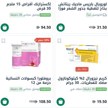
لورويال باريس ماجيك ريتاتش
إكسترازنك أقراص 15 ملجم
بخاخ لتغطية جذور الشعر فورًا
30 قرص
- بني، 75 مل
التوصيل
غداً
توصيل مجاني
30 دقيقة
94.50
31.50
45
30% خصم
+500 طلب
كريم نيزورال 2% كيتوكونازول
بروفلورا كبسولات النسائية
مضاد للفطريات، 30 جرام
حزمة من 12
30 دقيقة
تصلك في
توصيل مجاني
30 دقيقة
108.50
19.50
155