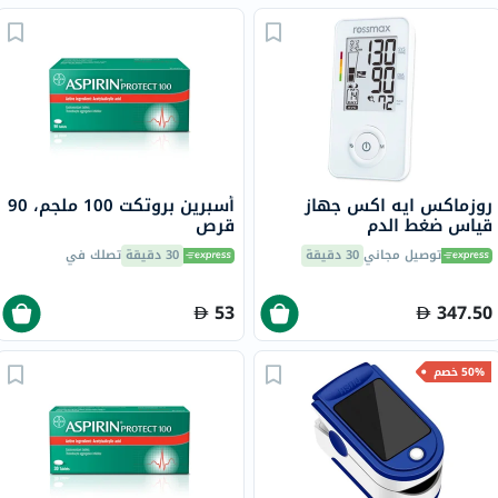
روزماكس ايه اكس جهاز
أسبرين بروتكت 100 ملجم، 90
قياس ضغط الدم
قرص
الأوتوماتيكي 356 النوع
توصيل مجاني
30 دقيقة
30 دقيقة
تصلك في
النحيل
53
347.50
50% خصم