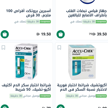
جهاز قياس نبضات القلب
أسبرين بروتكت أقراص 100
بأطراف الأصابع للبالغين
ملجم، 30 قرص
30 دقيقة
تصلك في
30 دقيقة
تصلك في
19.50
39.50
79
أكيوتشيك شرائط اختبار فورية
شرائط اختبار سكر الدم أكتيف
لاختبار نسبة السكر في الدم
أكيو-تشيك، 50 شريط
لمرضى السكري من 50
توصيل مجاني
30 دقيقة
توصيل مجاني
30 دقيقة