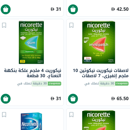
31
42.50
لاصقات نيكوريت نيكوتين 10
نيكوريت 4 ملجم علكة بنكهة
ملجم إنفيزي، 7 لاصقات
النعناع، ​​30 قطعة
30 دقيقة
تصلك في
30 دقيقة
تصلك في
31
65.50