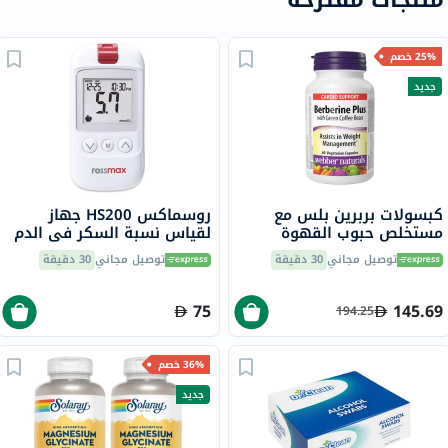
25% خصم
جديد
كبسولات بربرين بلس مع
روسماكس HS200 جهاز
مستخلص حبوب القهوة
لقياس نسبة السكر في الدم
الخضراء ويبر ناتشورالز - 60
مع شرائط للتحكم في مرض
توصيل مجاني
30 دقيقة
توصيل مجاني
30 دقيقة
كبسولة
السكري
75
145.69
194.25
36% خصم
جديد