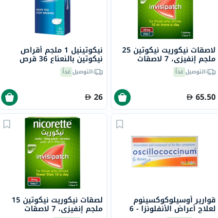
لاصقات نيكوريت نيكوتين 25
نيكوتينيل 1 ملجم أقراص
ملجم إنفيزي، 7 لاصقات
نيكوتين بالنعناع 36 قرص
التوصيل
غداً
التوصيل
غداً
26
65.50
قوارير أوسيلوكوكسينوم
لصقات نيكوريت نيكوتين 15
لعلاج أعراض الأنفلونزا - 6
ملجم إنفيزي، 7 لاصقات
قوارير