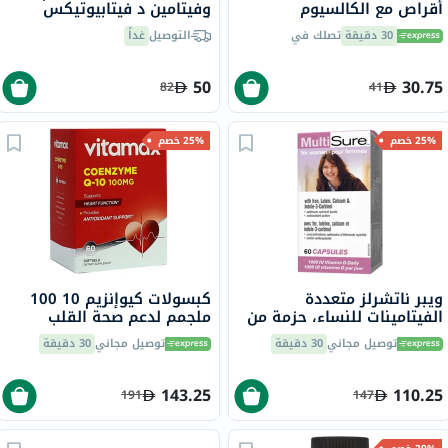
أقراص مع الكالسيوم
وفيتامين د فيتابيوتيكس
والمغنيسيوم وفيتامين D
أوستيوكير - 2 × 30 قرص
30 دقيقة
تصلك في
التوصيل
غداً
والزنك لقوة العظام، 30 قرص
50
30.75
82
41
25% خصم
25% خصم
ويبر ناتشرلز متعددة
كبسولات كيوإنزيم 10 100
الفيتامينات للنساء، حزمة من
ملجمم لدعم صحة القلب
60
ومضادات الأكسدة حزمة من
توصيل مجاني
30 دقيقة
توصيل مجاني
30 دقيقة
60 كبسولة
143.25
110.25
191
147