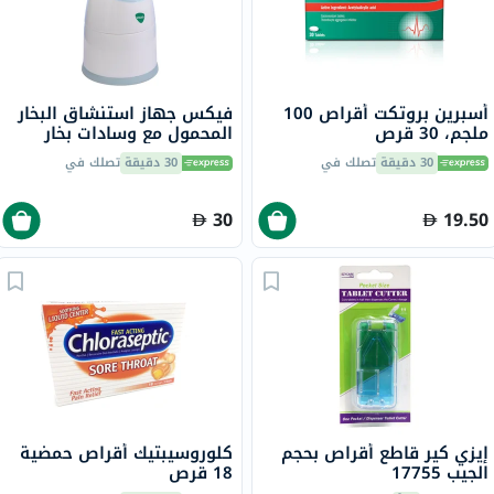
أسبرين بروتكت أقراص 100
فيكس جهاز استنشاق البخار
ملجم، 30 قرص
المحمول مع وسادات بخار
برائحة المنثول
30 دقيقة
تصلك في
30 دقيقة
تصلك في
30
19.50
إيزي كير قاطع أقراص بحجم
كلوروسيبتيك أقراص حمضية
الجيب 17755
18 قرص