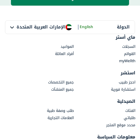
|
الإمارات العربية المتحدة
الدولة
English
ماي أستر
السجلات
المواعيد
القوائم
أفراد العائلة
myWellth
استشر
احجز طبيب
جميع التخصصات
استشارة فورية
جميع المنشآت
الصيدلية
الفئات
طلب وصفة طبية
طلباتي
العلامات التجارية
محدد موقع المتجر
معلومات السياسة