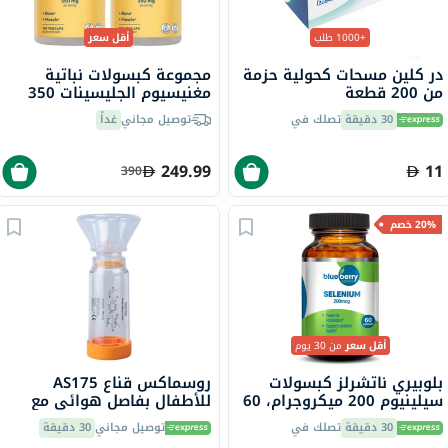
+1000 طلب
أقل سعر
در كلين مسحات كحولية حزمة
مجموعة كبسولات نباتية
من 200 قطعة
مغنيسيوم الجليسينات 350
مجم سولاراي - 2 × 120
30 دقيقة
تصلك في
توصيل مجاني
غداً
كبسولة
249.99
11
390
20% خصم
أقل سعر
من 30 يوم
بلوبيري ناتشرلز كبسولات
روسماكس قناع AS175
سيلينيوم 200 ميكروجرام، 60
للأطفال بفاصل هوائي مع
كبسولة
حجرة تثبيت بصمام
30 دقيقة
تصلك في
توصيل مجاني
30 دقيقة