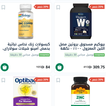
25% خصم
20% خصم
بيوكيم مسحوق بروتين مصل
كبسولات زنك نحاس نباتية
اللبن المعزول ١٠٠٪ - نكهة
بحمض أمينو شيلات سولاراي،
طبيعية - ٤٥ حصة - ١٠٤٨
100 كبسولة
توصيل مجاني
30 دقيقة
توصيل مجاني
30 دقيقة
جرام
84
309.75
105
413
20% خصم
20% خصم