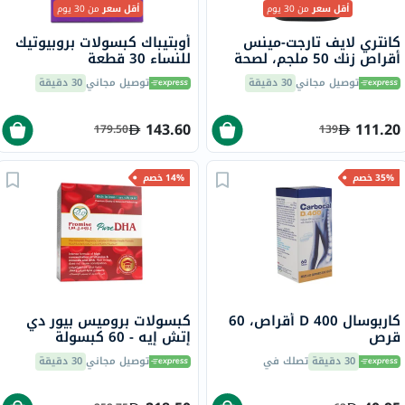
أقل سعر
من 30 يوم
أقل سعر
من 30 يوم
كانتري لايف تارجت-مينس
أوبتيباك كبسولات بروبيوتيك
أقراص زنك 50 ملجم، لصحة
للنساء 30 قطعة
المناعة، حزمة من 90
توصيل مجاني
30 دقيقة
توصيل مجاني
30 دقيقة
143.60
111.20
179.50
139
35% خصم
14% خصم
كاربوسال D 400 أقراص، 60
كبسولات بروميس بيور دي
قرص
إتش إيه - 60 كبسولة
30 دقيقة
تصلك في
توصيل مجاني
30 دقيقة