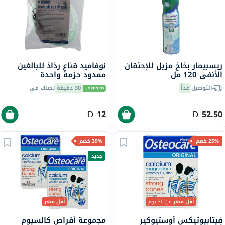
ريسبيمار بخاخ مزيل للإحتقان
نوفاميد قناع رذاذ للبالغين
الأنفي 120 مل
ممدود حزمة واحدة
التوصيل
غداً
30 دقيقة
تصلك في
12
52.50
25% خصم
39% خصم
جديد
أقل سعر
من 30 يوم
أقل سعر
فيتابيوتيكس أوستيوكير
مجموعة أقراص كالسيوم