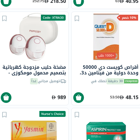
218.50
40.95
252.75
63
10% خصم
Code- XTRA30
+1000 طلب
أقراص كويست دي 50000
مضخة حليب مزدوجة كهربائية
وحدة دولية من فيتامين د3،
بتصميم محمول مومكوزي -
15 قرص
M6
30 دقيقة
تصلك في
توصيل مجاني
غداً
989
48.15
53.50
Nurse's Choice