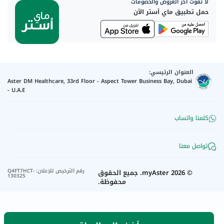
لا تفوت آخر العروض والخصومات
حمل تطبيق ماي أستر الآن
العنوان الرئيسي:
Aster DM Healthcare, 33rd Floor - Aspect Tower Business Bay, Dubai
- U.A.E
كلمنا واتساب
تواصل معنا
رقم الترخيص للإعلان
:
Q4FT7HCT-
©
2026
myAster.
جميع الحقوق
130325
محفوظة.