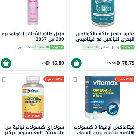
دكتور جاميز علكة بالكولاجين
مزيل طلاء الأظافر إيفولوديرم
البحري للبالغين مع فيتاميني
200 مل 3057
ج وهـ، حزمة من 60
توصيل مجاني
30 دقيقة
30 دقيقة
تصلك في
16.80
78.75
28
115.50
25% خصم
20% خصم
+1000 طلب
فيتاماكس أوميغا 3 كبسولات
سولاراي كبسولات نباتية من
هلامية مكملة بزيت السمك
غليسينات المغنيسيوم بتركيز