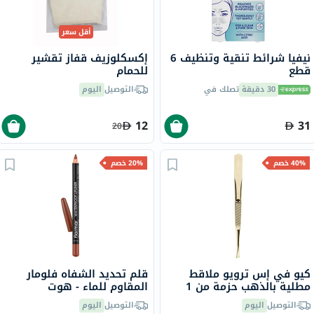
أقل سعر
نيفيا شرائط تنقية وتنظيف 6
إكسكلوزيف قفاز تقشير
قطع
للحمام
30 دقيقة
تصلك في
التوصيل
اليوم
12
31
20
40% خصم
20% خصم
كيو في إس ترويو ملاقط
قلم تحديد الشفاه فلومار
مطلية بالذهب حزمة من 1
المقاوم للماء - هوت
كوكوا/243
التوصيل
اليوم
التوصيل
اليوم