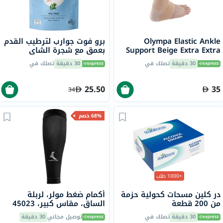
Olympa Elastic Ankle
برو فوت جوارب لترطيب القدم
Support Beige Extra Extra
بعمق مع شجرة الشاي
Large OES-911
وفيتامين E لإصلاح البشرة
30 دقيقة
تصلك في
30 دقيقة
تصلك في
الجافة،حزمه من زوج واحد
25.50
35
34
68% خصم
+1000 طلب
در كلين مسحات كحولية حزمة
أكمام ضغط مولر، لربلة
من 200 قطعة
الساق، مقاس كبير، 45023
30 دقيقة
تصلك في
توصيل مجاني
30 دقيقة