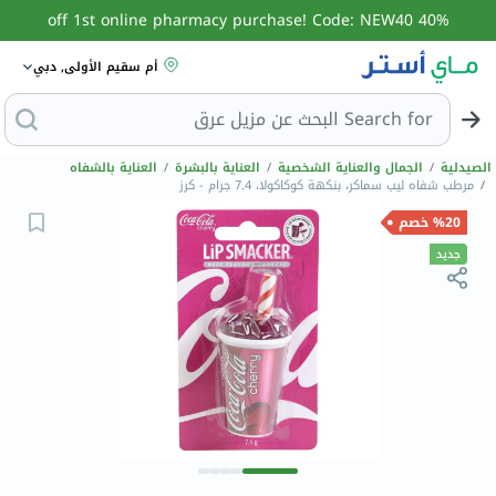
40% off 1st online pharmacy purchase! Code: NEW40
أم سقيم الأولى, دبي
Search for
الصيدلية
/
الجمال والعناية الشخصية
/
العناية بالبشرة
/
العناية بالشفاه
/
مرطب شفاه ليب سماكر، بنكهة كوكاكولا، 7.4 جرام - كرز
%20 خصم
جديد