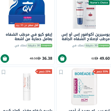
Nurse's Choice
أقل سعر
من 30 يوم
يوسيرين أكوافور إس أو إس
إيغو كيو في مرطب الشفاه
مرطب لإصلاح الشفاه الجافة
بعامل حماية من أشعة
والمتشققة 10 مل
الشمس SPF30 للشفاه
30 دقيقة
تصلك في
30 دقيقة
تصلك في
المتشققة 15 جرام
36.38
49.60
48.50
62
55% خصم
25% خصم
إيه سي إم بوريد آر أحمر
بلسم شفاه مغذي كولد كريم