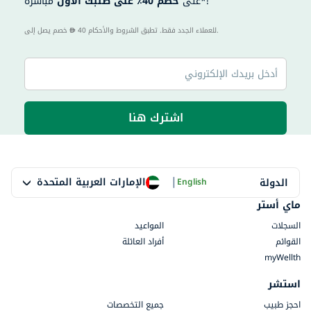
مباشرةً*!
على
خصم 40٪ على طلبك الأول
40 للعملاء الجدد فقط. تطبق الشروط والأحكام.
خصم يصل إلى
اشترك هنا
|
الإمارات العربية المتحدة
الدولة
English
ماي أستر
السجلات
المواعيد
القوائم
أفراد العائلة
myWellth
استشر
احجز طبيب
جميع التخصصات