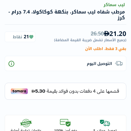
ليب سماكر
مرطب شفاه ليب سماكر، بنكهة كوكاكولا، 7.4 جرام -
كرز
21.20
26.50
21
نقاط
(
جميع الأسعار تشمل ضريبة القيمة المضافة
)
بقي 3 فقط، اطلب الآن
التوصيل اليوم
توصيل مجاني*
دفع آمن %100
علامات تجارية أصلية