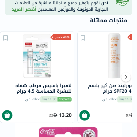
نحن نقوم بتوفير جميع منتجاتنا مباشرة من العلامات
التجارية الموثوقة والموزّعين المعتمدين.
أظهر المزيد
منتجات مماثلة
40% خصم
ي بورليند صن كير بلسم
لافيرا باسيس مرطب شفاه
ام
للبشرة الحساسة 4.5 جرام
30 دقيقة
تصلك في
30 دقيقة
تصلك في
13.20
22
97