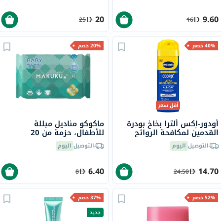
20
9.60
25
16
40% خصم
20% خصم
أقل سعر
أودور-إكس ألترا بخاخ بودرة
ماكوكو مناديل مبللة
القدمين لمكافحة الروائح
للأطفال، حزمة من 20
الكريهة من دكتور شول، 133
التوصيل
اليوم
التوصيل
اليوم
جرام
6.40
14.70
8
24.50
52% خصم
37% خصم
جديد