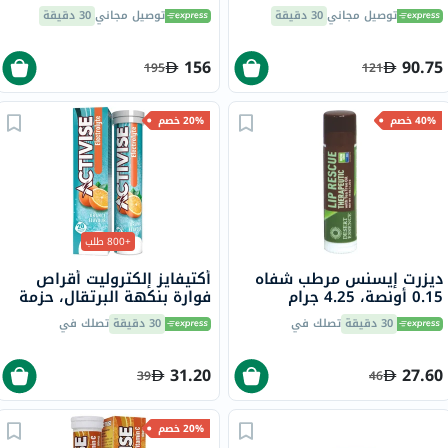
1000 ملجم حزمة من 60
350 ملجم لصحة العظام
توصيل مجاني
30 دقيقة
توصيل مجاني
30 دقيقة
والعضلات حزمة من 120
156
90.75
195
121
40% خصم
20% خصم
+800 طلب
ديزرت إيسنس مرطب شفاه
أكتيفايز إلكتروليت أقراص
0.15 أونصة، 4.25 جرام
فوارة بنكهة البرتقال، حزمة
من 20
30 دقيقة
تصلك في
30 دقيقة
تصلك في
31.20
27.60
39
46
20% خصم