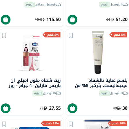
الجافة والمتشققة 7.5 مل
التوصيل
اليوم
توصيل مجاني
اليوم
115.50
51.20
154
64
5% خصم
5% خصم
بلسم عناية بالشفاه
زيت شفاه ملون إميلي إن
مينيماليست، بتركيز 8% من
باريس فازلين، 4 جرام - روز
حمض الأسكوربيك، 12 جرام
امور
التوصيل
اليوم
التوصيل
اليوم
27.55
38
29
40
20% خصم
25% خصم