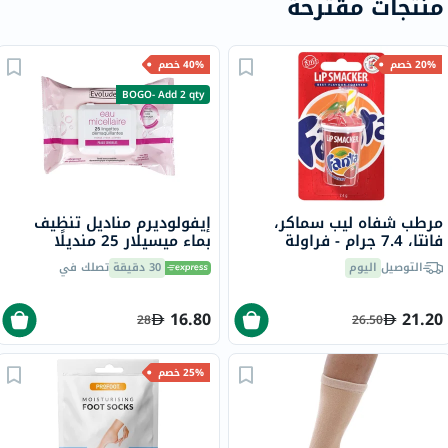
منتجات مقترحة
20% خصم
40% خصم
BOGO- Add 2 qty
مرطب شفاه ليب سماكر،
إيفولوديرم مناديل تنظيف
فانتا، 7.4 جرام - فراولة
بماء ميسيلار 25 منديلًا
16279
التوصيل
اليوم
30 دقيقة
تصلك في
16.80
21.20
28
26.50
25% خصم