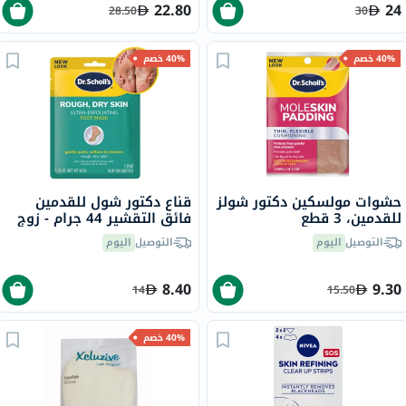
22.80
24
28.50
30
40% خصم
40% خصم
حشوات مولسكين دكتور شولز
قناع دكتور شول للقدمين
للقدمين، 3 قطع
فائق التقشير 44 جرام - زوج
واحد
التوصيل
اليوم
التوصيل
اليوم
8.40
9.30
14
15.50
40% خصم