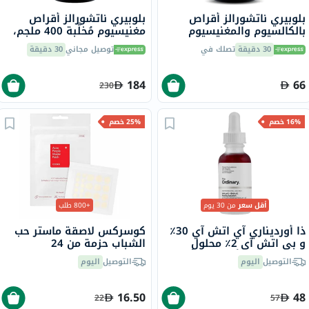
بلوبيري ناتشورالز أقراص
بلوبيري ناتشورالز أقراص
بالكالسيوم والمغنيسيوم
مغنيسيوم مُخلَّبة 400 ملجم،
والزنك، 100 قطعة
90 قطعة B0258
30 دقيقة
تصلك في
توصيل مجاني
30 دقيقة
184
66
230
16% خصم
25% خصم
أقل سعر
من 30 يوم
+800 طلب
ذا أورديناري آي اتش آي 30٪
كوسركس لاصقة ماستر حب
و بي اتش آي 2٪ محلول
الشباب حزمة من 24
تقشير لبشرة أكثر إشراقًا 30
التوصيل
اليوم
التوصيل
اليوم
مل
16.50
48
22
57