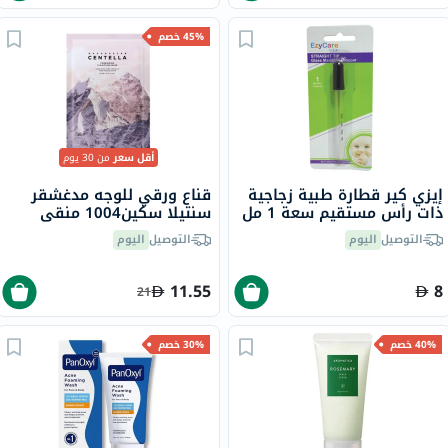
45% خصم
أقل سعر
من 30 يوم
إيزي كير قطارة طبية زجاجية
قناع ورقي للوجه مدغشقر
ذات رأس مستقيم سعة 1 مل
سنتيلا سكين1004 منقي
19349
ومسامي 23 مل
التوصيل
اليوم
التوصيل
اليوم
11.55
8
21
40% خصم
30% خصم