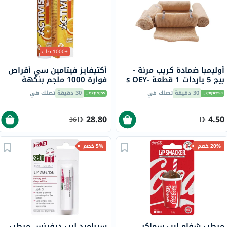
+1000 طلب
أوليمبا ضمادة كريب مرنة -
أكتيفايز فيتامين سي أقراص
بيج 5 ياردات 1 قطعة s OEY-
فوارة 1000 ملجم بنكهة
111-4
البرتقال حزمة من 20
30 دقيقة
تصلك في
30 دقيقة
تصلك في
28.80
4.50
36
20% خصم
5% خصم
مرطب شفاه ليب سماكر،
سيباميد ليب ديفينس مرطب