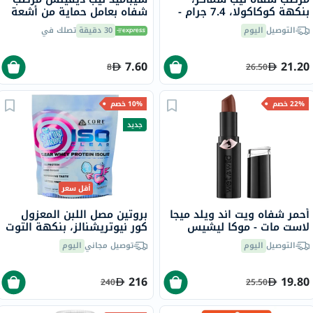
بنكهة كوكاكولا، 7.4 جرام -
شفاه بعامل حماية من أشعة
كلاسيك كوك
الشمس 30 4.8 جرام
التوصيل
اليوم
30 دقيقة
تصلك في
7.60
21.20
8
26.50
22% خصم
10% خصم
جديد
أقل سعر
أحمر شفاه ويت اند ويلد ميجا
بروتين مصل اللبن المعزول
لاست مات - موكا ليشيس
كور نيوتريشنالز، بنكهة التوت
الأزرق - 499 جرام
التوصيل
اليوم
توصيل مجاني
اليوم
216
19.80
240
25.50