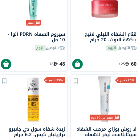
أقل سعر
قناع الشفاه الليلي لانيج
سيروم الشفاه PDRN أنوا -
بنكهة التوت، 20 جرام
10 مل
التوصيل
اليوم
التوصيل
اليوم
48
60
76
125
20% خصم
25% خصم
أقل سعر
من 30 يوم
لا روش بوزاي مرطب الشفاه
زبدة شفاه سول دي جانيرو
سيكابلاست ليفر للشفاه
برازيليان كيس، 6.2 جرام