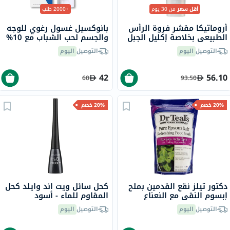
أقل سعر
من 30 يوم
+2000 طلب
أروماتيكا مقشر فروة الرأس
بانوكسيل غسول رغوي للوجه
الطبيعي بخلاصة إكليل الجبل
والجسم لحب الشباب مع 10%
مع حمض بيتا هيدروكسي
بيروكسيد البنزويل 156 جرام
التوصيل
اليوم
التوصيل
اليوم
165 جرام
42
56.10
60
93.50
20% خصم
20% خصم
دكتور تيلز نقع القدمين بملح
كحل سائل ويت اند وايلد كحل
إبسوم النقي مع النعناع
المقاوم للماء - أسود
المنعش 909 جرام
التوصيل
اليوم
التوصيل
اليوم