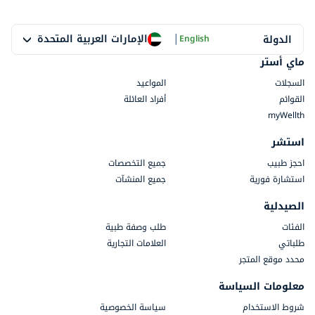
|
الإمارات العربية المتحدة
الدولة
English
ماي أستر
السجلات
المواعيد
القوائم
أفراد العائلة
myWellth
استشر
احجز طبيب
جميع التخصصات
استشارة فورية
جميع المنشآت
الصيدلية
الفئات
طلب وصفة طبية
طلباتي
العلامات التجارية
محدد موقع المتجر
معلومات السياسة
شروط الاستخدام
سياسة الخصوصية