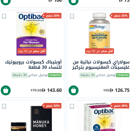
106
75
35% خصم
20% خصم
أقل سعر
من 30 يوم
أقل سعر
من 30 يوم
سولاراي كبسولات نباتية من
أوبتيباك كبسولات بروبيوتيك
غليسينات المغنيسيوم بتركيز
للنساء 30 قطعة
350 ملجم لصحة العظام
توصيل مجاني
30 دقيقة
توصيل مجاني
30 دقيقة
والعضلات حزمة من 120
143.60
126.75
179.50
195
40% خصم
30% خصم