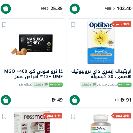
25.35
102.40
39
128
30% خصم
أوبتيباك إيفري داي بروبيوتيك
ذا ترو هوني كو. 400+ MGO
هضمي، 30 كبسولة
13+ UMF™ أقراص عسل
مانوكا 2.8 جرام 8 أقراص
توصيل مجاني
30 دقيقة
30 دقيقة
تصلك في
49
91
130
20% خصم
41% خصم