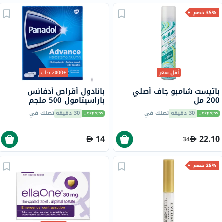
35% خصم
أقل سعر
+2000 طلب
باتيست شامبو جاف أصلي
بانادول أقراص أدفانس
200 مل
باراسيتامول 500 ملجم
لتخفيف الحمى والألم، 24
30 دقيقة
تصلك في
30 دقيقة
تصلك في
قرص
14
22.10
34
25% خصم