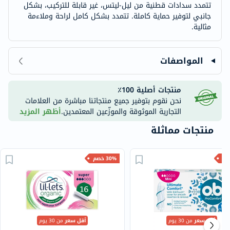
تتمدد سدادات قطنية من ليل-ليتس، غير قابلة للتركيب، بشكل
جانبي لتوفير حماية كاملة. تتمدد بشكل كامل لراحة وملاءمة
مثالية.
المواصفات
منتجات أصلية 100٪
نحن نقوم بتوفير جميع منتجاتنا مباشرة من العلامات
التجارية الموثوقة والموزّعين المعتمدين.
أظهر المزيد
منتجات مماثلة
30% خصم
أقل سعر
من 30 يوم
أقل سعر
من 30 يوم