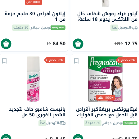
+800 طلب
آيلور غراء رموش شفاف خالٍ
إيلاون أقراص 30 ملجم حزمة
من اللاتكس يدوم 18 ساعة،
من 1
4.5 مل
التوصيل
غداً
توصيل مجاني
30 دقيقة
84.50
12.75
17
25% خصم
35% خصم
+1000 طلب
فيتابيوتكس بريغناكير أقراص
باتيست شامبو جاف لتجديد
قبل الحمل مع حمض الفوليك
الشعر الفوري 50 مل
لتحسين الخصوبة والتكاثر
توصيل مجاني
30 دقيقة
التوصيل
غداً
حزمة من 30