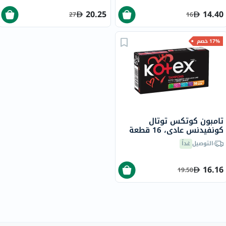
20.25
14.40
27
16
17% خصم
تامبون كوتكس توتال
كونفيدنس عادي، 16 قطعة
التوصيل
غداً
16.16
19.50