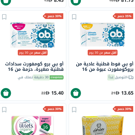
8.45
81.75
13
109
35% خصم
30% خصم
أقل سعر
من 30 يوم
أقل سعر
من 30 يوم
أو بي فوط قطنية عادية من
أو بي برو كومفورت سدادات
بروكومفورت عبوة من 16
قطنية صغيرة، حزمة من 16
فوطة
التوصيل
غداً
30 دقيقة
تصلك في
15.40
13.65
22
21
30% خصم
30% خصم