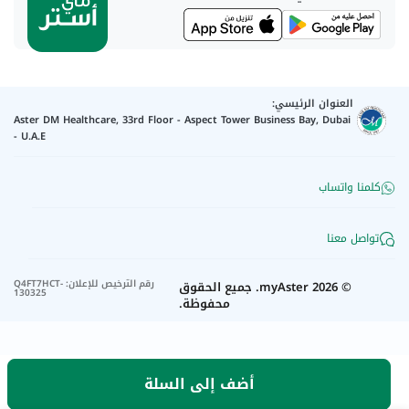
العنوان الرئيسي:
Aster DM Healthcare, 33rd Floor - Aspect Tower Business Bay, Dubai
- U.A.E
كلمنا واتساب
تواصل معنا
رقم الترخيص للإعلان
:
Q4FT7HCT-
©
2026
myAster.
جميع الحقوق
130325
محفوظة.
أضف إلى السلة