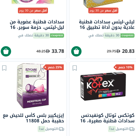
أقل سعر
من 30 يوم
أقل سعر
من 30 يوم
ليلي-ليتس سدادات قطنية
سدادات قطنية عضوية من
عادية بدون أداة تطبيق 16
ليل-ليتس، حزمة سوبر، 16
قطعة
سدادة
30 دقيقة
تصلك في
30 دقيقة
تصلك في
33.78
20.83
48.25
29.75
10% خصم
25% خصم
كوتكس توتال كونفيدنس
إيزيكيير بلس كأس للحيض مع
سدادات قطنية صغيرة، 16
حقيبة حمل 11808
قطعة
التوصيل
غداً
التوصيل
غداً