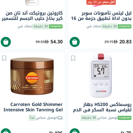
أقل سعر
من 30 يوم
ليل ليتس تأمبونات سوبر
كاروتين بروتيكت آند تان صن
بدون اداة تطبيق حزمة من 16
كير بخاخ حليب الجسم للتسمير
والحماية من الشمس SPF30
30 دقيقة
تصلك في
30 دقيقة
تصلك في
200 مل
54.30
20.83
90.50
29.75
روسماكس HS200 جهاز
Carroten Gold Shimmer
لقياس نسبة السكر في الدم
Intensive Skin Tanning Gel
مع شرائط للتحكم في مرض
150ml
توصيل مجاني
30 دقيقة
توصيل مجاني
غداً
السكري