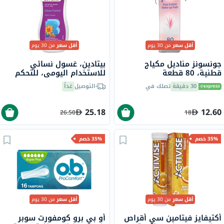
أقل سعر
من 30 يوم
أقل سعر
من 30 يوم
جونسونز مناديل مكياج
بيتادين، غسول نسائي
قطنية، 80 قطعة
للاستخدام اليومي، للتحكم
في الروائح، بندق الساحرة،
30 دقيقة
تصلك في
التوصيل
غداً
50 مل
25.18
12.60
26.50
18
35% خصم
35% خصم
أقل سعر
من 30 يوم
أقل سعر
من 30 يوم
أكتيفايز فيتامين سي أقراص
أو بي برو كومفورت سوبر