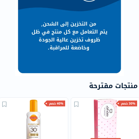
منتجات مقترحة
30% خصم
40% خصم