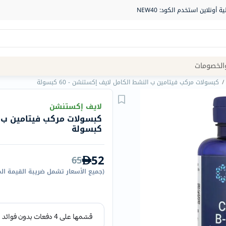
Site
الخصومات
Navigation
/
كبسولات مركب فيتامين ب النشط الكامل لايف إكستنشن - 60 كبسولة
الصيدلية
لايف إكستنشن
الماركات
كبسولة
NDL
Humantara
52
65
carroten
(
جميع الأسعار تشمل ضريبة القيمة ال
betadine
La
Roche
Posay