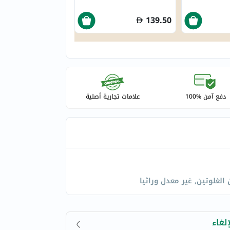
139.50
دفع آمن %100
علامات تجارية أصلية
الغلوتين, غير معدل وراثيا
لغاء