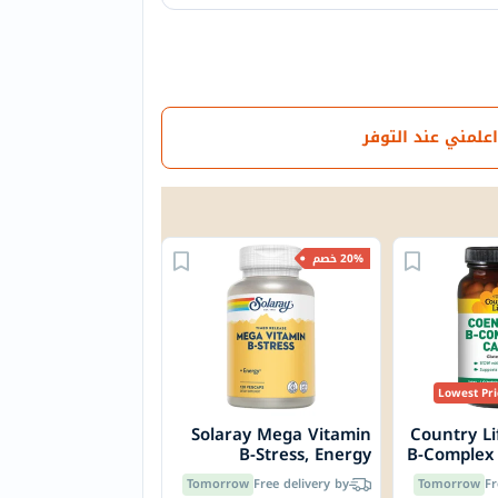
اعلمني عند التوفر
20% خصم
Lowest Pri
Solaray Mega Vitamin
Country L
B-Stress, Energy
B-Complex 
Support - 120 Capsules
Capsule
Tomorrow
Free delivery by
Tomorrow
Fr