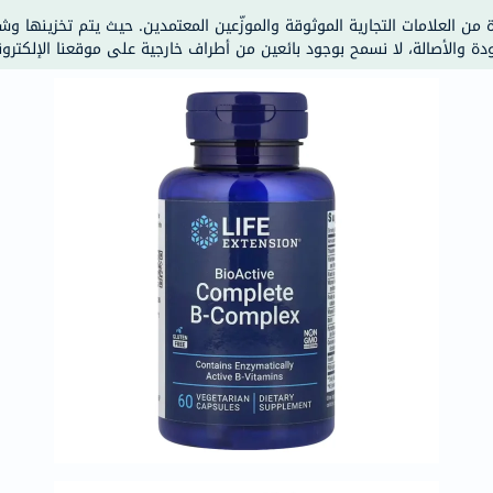
خسارة
ة من العلامات التجارية الموثوقة والموزّعين المعتمدين. حيث يتم تخزينها و
الوزن
ودة والأصالة، لا نسمح بوجود بائعين من أطراف خارجية على موقعنا الإلكترون
فحص
صحي
روتيني
باقة
القلب
الصحي
Original
IV
اختبار
التحسس
الغذائي
الحالة
الصحية
البشرة
والشعر