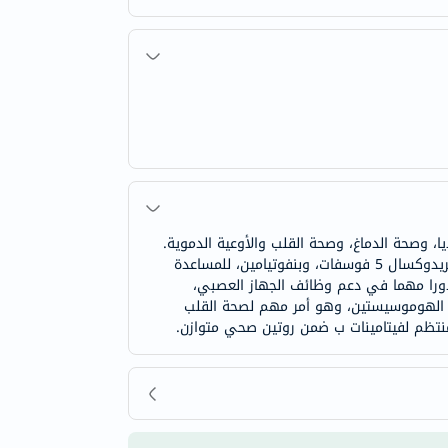
وصحة الدماغ، وصحة القلب والأوعية الدموية.
توفر التركيبة جميع فيتامينات ب الأساسية الثمانية بأشكالها الحيوية المفضلة، بما في ذلك ميثيل فولات، وميثيل كوبالامين، وبيريدوكسال 5 فوسفات، وبنفوتيامين، للمساعدة
ورا مهما في دعم وظائف الجهاز العصبي،
يات الهوموسيستين، وهو أمر مهم لصحة القلب
نتظم لفيتامينات ب ضمن روتين صحي متوازن.