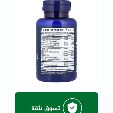
العظام
والمفاصل
المخ
والذاكرة
صحة
القلب
دعم
مرضى
السكري
دعم
الكلى
والمسالك
البولية
دعم
الكبد
صحة