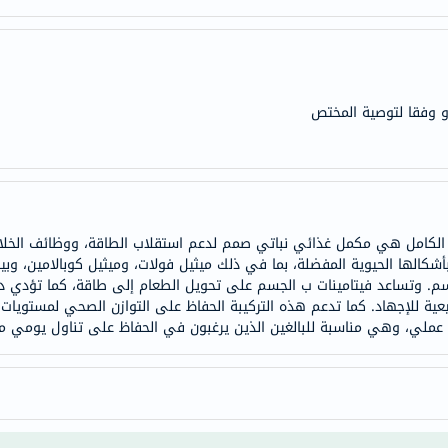
doppelherz
NMN
dessert-
essence
 وفقا لتوصية المختص
Biochem
SVR
skinceuticals
feel
true-
كامل هي مكمل غذائي نباتي صمم لدعم استقلاب الطاقة، ووظائف الخلايا، 
honey
م. وتساعد فيتامينات ب الجسم على تحويل الطعام إلى طاقة، كما تؤدي د
الصحة
طبيعية للإجهاد. كما تدعم هذه التركيبة الحفاظ على التوازن الصحي لمستو
والمكملات
عملي، وهي مناسبة للبالغين الذين يرغبون في الحفاظ على تناول يومي م
أساسيات
العناية
الصحية
باقة