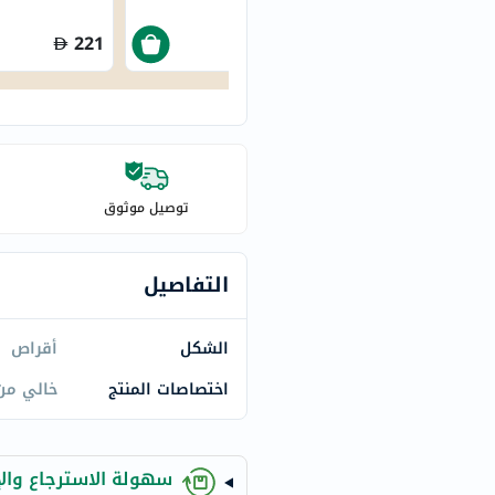
century
accu-
221
218.50
chek
activise
acuvue
annemarie-
borlind
توصيل موثوق
webber-
naturals
aveeno
التفاصيل
freestylelibre
cetaphil
الشكل
أقراص
CHalpha
اختصاصات المنتج
خالي من 
cerave
dralthea
mustela
سهولة الاسترجاع والإ
celimax