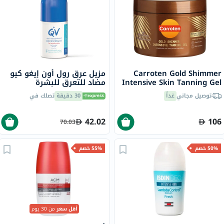
Carroten Gold Shimmer
مزيل عرق رول أون إيغو كيو
Intensive Skin Tanning Gel
مضاد للتعرق للبشرة
150ml
الحساسة، 80 جرام
توصيل مجاني
غداً
30 دقيقة
تصلك في
42.02
106
70.03
50% خصم
55% خصم
أقل سعر
من 30 يوم