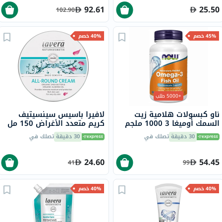
92.61
25.50
102.90
45% خصم
40% خصم
+5000 طلب
ناو كبسولات هلامية زيت
لافيرا باسيس سينسيتيف
السمك أوميغا 3 1000 ملجم
كريم متعدد الأغراض 150 مل
180 EPA / 120 DHA حزمة من
30 دقيقة
تصلك في
30 دقيقة
تصلك في
100
24.60
54.45
41
99
40% خصم
40% خصم