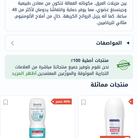
بين مزيلات العرق. مكوناته الفعالة تتكون من معادن طبيعية
وجينسنغ عضوي، مما يوفر حماية وانتعاشًا يدومان لأكثر من 48
ساعة. كما أنه يزيل الروائح الكريهة. خالٍ من أملاح الألومنيوم،
مثالي للرياضيين.
المواصفات
منتجات أصلية 100٪
نحن نقوم بتوفير جميع منتجاتنا مباشرة من العلامات
التجارية الموثوقة والموزّعين المعتمدين.
أظهر المزيد
منتجات مماثلة
40% خصم