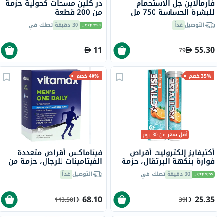
فارمالاين جل الاستحمام
در كلين مسحات كحولية حزمة
للبشرة الحساسة 750 مل
من 200 قطعة
التوصيل
غداً
30 دقيقة
تصلك في
11
55.30
79
35% خصم
40% خصم
أقل سعر
من 30 يوم
أكتيفايز إلكتروليت أقراص
فيتاماكس أقراص متعددة
فوارة بنكهة البرتقال، حزمة
الفيتامينات للرجال، حزمة من
من 20
60
30 دقيقة
تصلك في
التوصيل
غداً
68.10
25.35
113.50
39