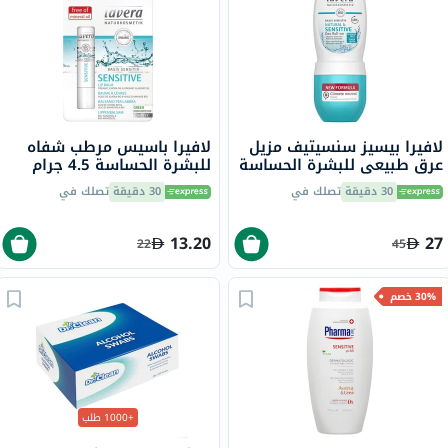
لافيرا بيسيز سنسيتيف مزيل
لافيرا باسيس مرطب شفاه
عرق طبيعي للبشرة الحساسة
للبشرة الحساسة 4.5 جرام
خالي من الألومنيوم 50 مل
30 دقيقة
تصلك في
30 دقيقة
تصلك في
13.20
27
22
45
30% خصم
+1000 طلب