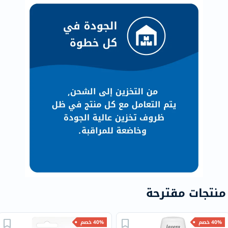
منتجات مقترحة
40% خصم
40% خصم