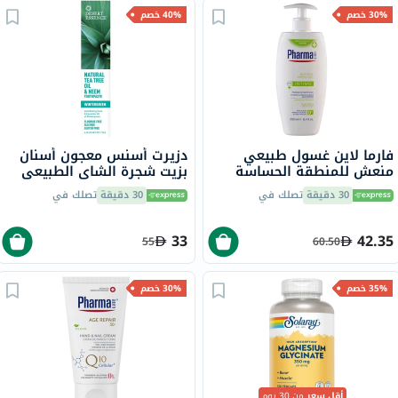
30% خصم
40% خصم
فارما لاين غسول طبيعي
دزيرت أسنس معجون أسنان
منعش للمنطقة الحساسة
بزيت شجرة الشاي الطبيعي
للنساء 250 مل
وزيت النيم وينترغرين 6.25
30 دقيقة
تصلك في
30 دقيقة
تصلك في
أونصة 176 جرام
33
42.35
55
60.50
35% خصم
30% خصم
أقل سعر
من 30 يوم