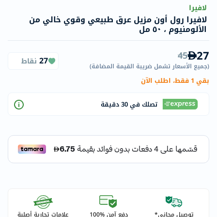
لافيرا
لافيرا رول أون مزيل عرق طبيعي وقوي خالي من
الألومنيوم ، ٥٠ مل
27
45
27
نقاط
(
جميع الأسعار تشمل ضريبة القيمة المضافة
)
بقي 1 فقط، اطلب الآن
تصلك في 30 دقيقة
توصيل مجاني*
دفع آمن %100
علامات تجارية أصلية