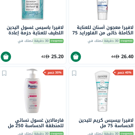
لافيرا معجون أسنان للعناية
لافيرا باسيس غسول اليدين
الكاملة خالي من الفلورايد 75
اللطيف للعناية حزمة إعادة
مل
تعبئة 500 مل
30 دقيقة
تصلك في
30 دقيقة
تصلك في
25.20
26.40
42
44
40% خصم
30% خصم
لافيرا بيسيس كريم لليدين
فارمالاين غسول نسائي
الحساسة 75 مل
للمنطقة الحساسة 250 مل
30 دقيقة
تصلك في
30 دقيقة
تصلك في