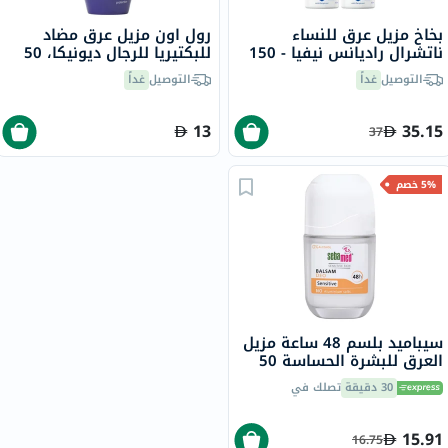
بخاخ مزيل عرق للنساء
رول اون مزيل عرق مضاد
ناتشرال راديانس نيفيا - 150
للبكتيريا للرجال ديونيكا، 50
مل × 2
مل
التوصيل
غداً
التوصيل
غداً
13
35.15
37
5% خصم
سيباميد بلسم 48 ساعة مزيل
العرق للبشرة الحساسة 50
مل
30 دقيقة
تصلك في
15.91
16.75