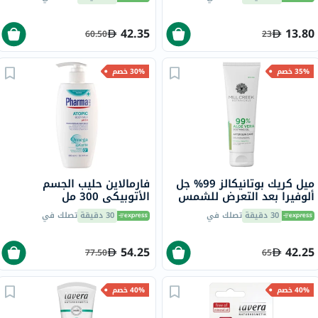
42.35
13.80
60.50
23
35% خصم
30% خصم
ميل كريك بوتانيكالز 99% جل
فارمالاين حليب الجسم
ألوفيرا بعد التعرض للشمس
الأتوبيكي 300 مل
236 مل
30 دقيقة
تصلك في
30 دقيقة
تصلك في
54.25
42.25
77.50
65
40% خصم
40% خصم