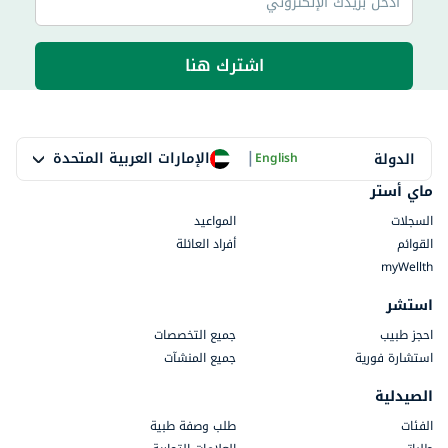
اشترك هنا
|
الإمارات العربية المتحدة
الدولة
English
ماي أستر
السجلات
المواعيد
القوائم
أفراد العائلة
myWellth
استشر
احجز طبيب
جميع التخصصات
استشارة فورية
جميع المنشآت
الصيدلية
الفئات
طلب وصفة طبية