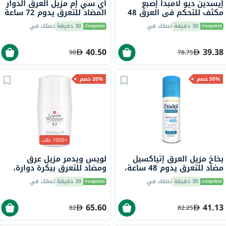
إيسدين ديو لامبدا إصبع
أي سي إم مزيل العرق الدوار
مكثف للتحكم في العرق 48
المضاد للتعرق يدوم 72 ساعة
ساعة بكرة دوارة 50 مل
للبشرة الحساسة 50 مل
30 دقيقة
تصلك في
30 دقيقة
تصلك في
40.50
39.38
90
78.75
50% خصم
20% خصم
+1000 طلب
بخاخ مزيل العرق إتياكسيل
لويس ويدمر مزيل عرق
مضاد للتعرق يدوم 48 ساعة،
ومضاد للتعرق ببكرة دوارة،
150 مل
بدون رائحة، 50 مل
30 دقيقة
تصلك في
30 دقيقة
تصلك في
65.60
41.13
82
82.25