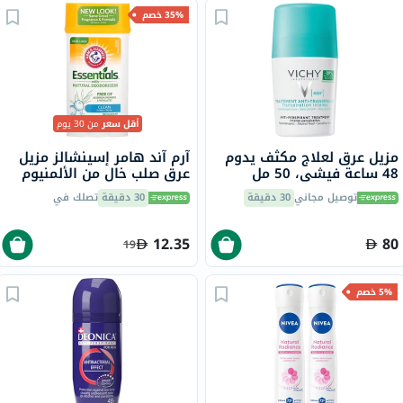
35% خصم
أقل سعر
من 30 يوم
مزيل عرق لعلاج مكثف يدوم
آرم آند هامر إسينشالز مزيل
48 ساعة فيشي، 50 مل
عرق صلب خالٍ من الألمنيوم
بمزيلات عرق طبيعية، برائحة
توصيل مجاني
30 دقيقة
30 دقيقة
تصلك في
النظافة، 71 جرام
12.35
80
19
5% خصم