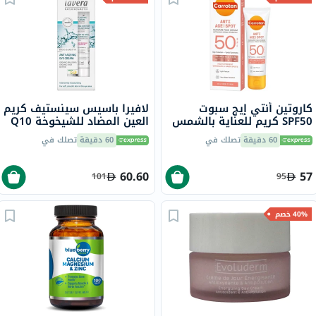
كاروتين أنتي إيج سبوت
لافيرا باسيس سينستيف كريم
SPF50 كريم للعناية بالشمس
العين المضاد للشيخوخة Q10
للوجه للتجاعيد والبقع الداكنة
15 مل
60 دقيقة
تصلك في
60 دقيقة
تصلك في
50 مل
60.60
57
101
95
40% خصم