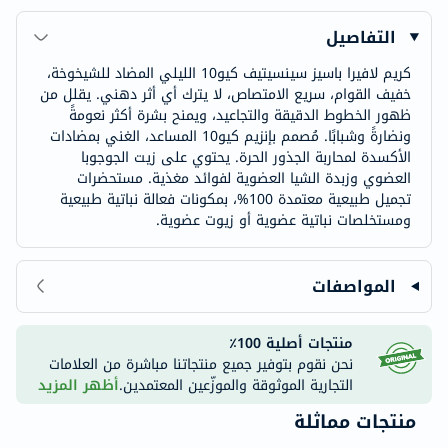
التفاصيل
كريم لافيرا باسيز سينسيتيف كيو10 الليلي المضاد للشيخوخة،
خفيف القوام، سريع الامتصاص، لا يترك أي أثر دهني. يقلل من
ظهور الخطوط الدقيقة والتجاعيد، ويمنح بشرة أكثر نعومةً
ونضارةً وشبابًا. مُصمم بإنزيم كيو10 المساعد، الغني بمضادات
الأكسدة لمحاربة الجذور الحرة. يحتوي على زيت الجوجوبا
العضوي وزبدة الشيا العضوية لفوائد مغذية. مستحضرات
تجميل طبيعية معتمدة 100%، بمكونات فعالة نباتية طبيعية
ومستخلصات نباتية عضوية أو زيوت عضوية.
المواصفات
منتجات أصلية 100٪
نحن نقوم بتوفير جميع منتجاتنا مباشرة من العلامات
التجارية الموثوقة والموزّعين المعتمدين.
أظهر المزيد
منتجات مماثلة