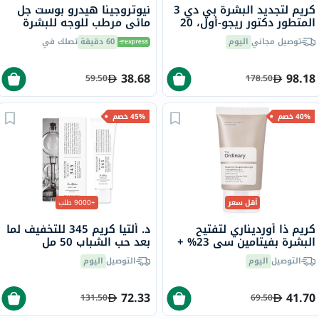
كريم لتجديد البشرة بي دي 3
نيوتروجينا هيدرو بوست جل
المتطور دكتور ريجو-أول، 20
مائي مرطب للوجه للبشرة
مل
العادية إلى المختلطة 50 مل
توصيل مجاني
اليوم
60 دقيقة
تصلك في
38.68
98.18
59.50
178.50
40% خصم
45% خصم
أقل سعر
+9000 طلب
كريم ذا أورديناري لتفتيح
د. ألتيا كريم 345 للتخفيف لما
البشرة بفيتامين سي 23% +
بعد حب الشباب 50 مل
كرات حمض الهيالورونيك 2%
التوصيل
اليوم
التوصيل
اليوم
30 مل
72.33
41.70
131.50
69.50