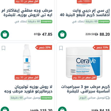
+1000 طلب
أقل سعر
من 30 يوم
إي سي إم ديبي وايت
مرطب وجه مطفّي إيفاكلار ام
أدفانسد كريم للبقع البنية 40
ايه تي لاروش بوزيه، للبشرة
مل
الدهنية - 40 مل
60 دقيقة
تصلك في
60 دقيقة
تصلك في
47.85
88.20
87
220.50
15% خصم
20% خصم
أقل سعر
من 30 يوم
أقل سعر
من 30 يوم
كريم مرطب مع 3 سيراميدات
لا روش بوزيه توليريان
أساسية سيرافي، للبشرة
ديرماليرغو فلويد مرطب وجه
الجافة، 340 جرام
للبشرة الحساسة 40 مل
توصيل مجاني
اليوم
توصيل مجاني
60 دقيقة
115.20
84.15
144
99