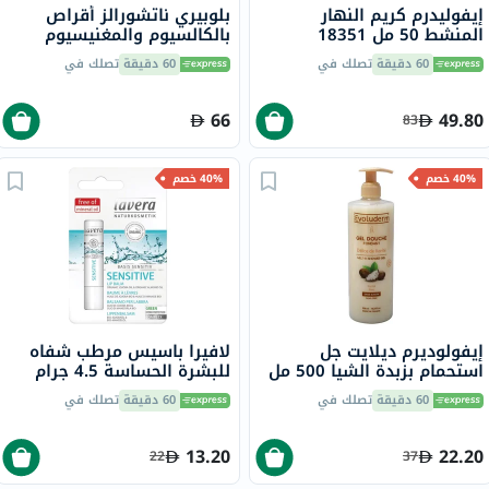
إيفوليدرم كريم النهار
بلوبيري ناتشورالز أقراص
المنشط 50 مل 18351
بالكالسيوم والمغنيسيوم
والزنك، 100 قطعة
60 دقيقة
تصلك في
60 دقيقة
تصلك في
66
49.80
83
40% خصم
40% خصم
إيفولوديرم ديلايت جل
لافيرا باسيس مرطب شفاه
استحمام بزبدة الشيا 500 مل
للبشرة الحساسة 4.5 جرام
17302
60 دقيقة
تصلك في
60 دقيقة
تصلك في
13.20
22.20
22
37