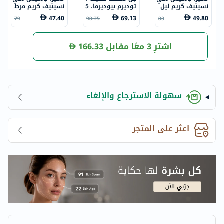
نسيتيف كريم ليل
توديرم بيوديرما، 5
نسيتيف كريم مرط
ي Q10 مضاد للشي
00 مل
ب بمركب كيو10 م
47.40
69.13
49.80
79
98.75
83
خوخة 50 مل
ضاد للشيخوخة 50
مل
اشترِ 3 معًا مقابل
166.33
سهولة الاسترجاع والإلغاء
اعثر على المتجر