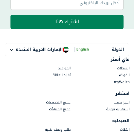
اشترك هنا
|
الإمارات العربية المتحدة
الدولة
English
ماي أستر
السجلات
المواعيد
القوائم
أفراد العائلة
myWellth
استشر
احجز طبيب
جميع التخصصات
استشارة فورية
جميع المنشآت
الصيدلية
الفئات
طلب وصفة طبية