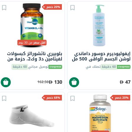
20% خصم
أقل سعر
من 30 يوم
إيفوليوديرم دوسور داماندي
بلوبيري ناتشورالز كبسولات
لوشن الجسم الواقي 500 مل
لفيتامين د3 وك2، حزمة من
60
60 دقيقة
تصلك في
توصيل مجاني
60 دقيقة
130
47
162.50
20% خصم
68% خصم