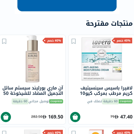
منتجات مقترحة
40% خصم
40% خصم
لافيرا باسيس سينسيتيف
آن ماري بورليند سيستم سائل
كريم مرطب بمركب كيو10
التجميل المضاد للشيخوخة 50
مضاد للشيخوخة 50 مل
مل
60 دقيقة
تصلك في
توصيل مجاني
60 دقيقة
169.50
47.40
282.50
79
40% خصم
40% خصم