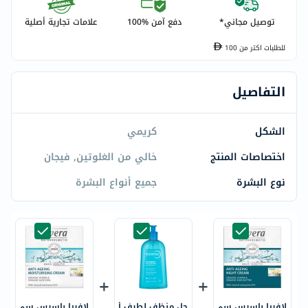
توصيل مجاني*
دفع آمن %100
علامات تجارية أصلية
للطلبات اكتر من
100
التفاصيل
الشكل
كريمي
اختصاصات المنتج
خالي من الغلوتين, فيجان
نوع البشرة
جميع أنواع البشرة
لافيرا باسيس سي
جل منظف لطيف أ
لافيرا باسيس سي