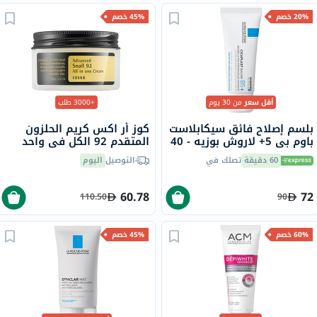
20% خصم
45% خصم
أقل سعر
من 30 يوم
+3000 طلب
بلسم إصلاح فائق سيكابلاست
كوز أر اكس كريم الحلزون
باوم بي 5+ لاروش بوزيه - 40
المتقدم 92 الكل في واحد
مل
100 مل
60 دقيقة
تصلك في
التوصيل
اليوم
60.78
72
110.50
90
60% خصم
45% خصم