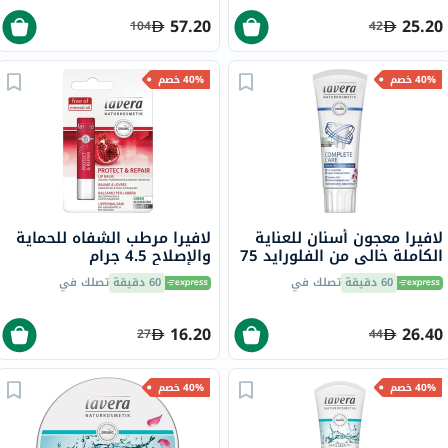
57.20
25.20
104
42
40% خصم
40% خصم
لافيرا معجون أسنان للعناية
لافيرا مرطب الشفاه للحماية
الكاملة خالي من الفلورايد 75
والإصلاح 4.5 جرام
مل
60 دقيقة
تصلك في
60 دقيقة
تصلك في
16.20
26.40
27
44
40% خصم
40% خصم