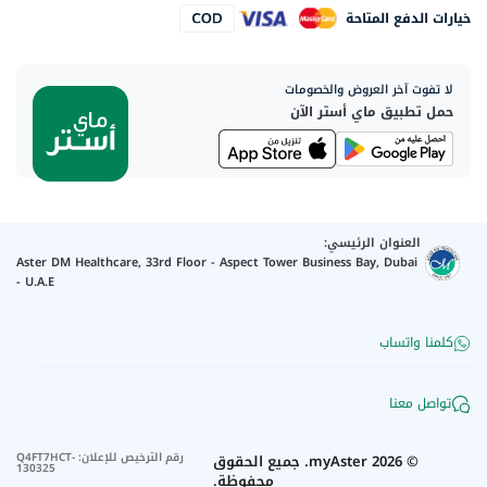
خيارات الدفع المتاحة
لا تفوت آخر العروض والخصومات
حمل تطبيق ماي أستر الآن
العنوان الرئيسي:
Aster DM Healthcare, 33rd Floor - Aspect Tower Business Bay, Dubai
- U.A.E
كلمنا واتساب
تواصل معنا
رقم الترخيص للإعلان
:
Q4FT7HCT-
©
2026
myAster.
جميع الحقوق
130325
محفوظة.