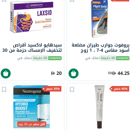
بروفوت جوارب طيران مضلعة
سيدهايو لاكسيد أقراص
أسود مقاس 4-7 ، 1 زوج
لتخفيف الإمساك حزمة من 30
P72112 / 1
60 دقيقة
تصلك في
60 دقيقة
تصلك في
20
44.25
59
45% خصم
35% خصم
أقل سعر
من 30 يوم