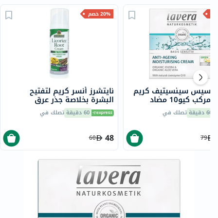
20% خصم
ا باسيس سينسيتيف كريم
نايتشرز أنسر كريم لتفتيح
مرطب بمركب كيو10 مضاد
البشرة بخلاصة جذر عرق
 50 مل
السوس، مقاوم لعلامات التقدم
60 دقيقة
تصلك في
60 دقيقة
تصلك في
في السن، 50 مل
48
60
79