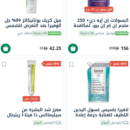
أقل سعر
من 30 يوم
كبسولات إن إيه دي+ 250
ميل كريك بوتانيكالز 99% جل
ملجم إن إم إن بيو، لمكافحة
ألوفيرا بعد التعرض للشمس
الشيخوخة - 30 كبسولة
236 مل
توصيل مجاني
60 دقيقة
60 دقيقة
تصلك في
42.25
156
65
208
40% خصم
45% خصم
+7000 طلب
لافيرا باسيس غسول اليدين
معزز شد البشرة من
اللطيف للعناية حزمة إعادة
سيليماكس ذا فيتا-أ ريتينال
تعبئة 500 مل
شوت، 15 مل
التوصيل
اليوم
التوصيل
اليوم