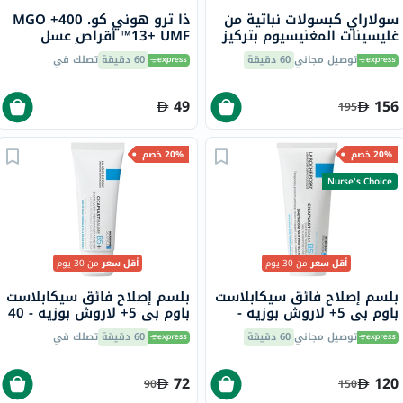
سولاراي كبسولات نباتية من
ذا ترو هوني كو. 400+ MGO
غليسينات المغنيسيوم بتركيز
13+ UMF™ أقراص عسل
350 ملجم لصحة العظام
مانوكا 2.8 جرام 8 أقراص
توصيل مجاني
60 دقيقة
60 دقيقة
تصلك في
والعضلات حزمة من 120
49
156
195
20% خصم
20% خصم
Nurse's Choice
أقل سعر
من 30 يوم
أقل سعر
من 30 يوم
بلسم إصلاح فائق سيكابلاست
بلسم إصلاح فائق سيكابلاست
باوم بي 5+ لاروش بوزيه -
باوم بي 5+ لاروش بوزيه - 40
100 مل
مل
توصيل مجاني
60 دقيقة
60 دقيقة
تصلك في
72
120
90
150