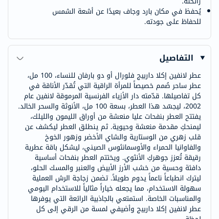
رائحته.
يُحفظ في مكان بارد وجاف بعيدًا عن أشعة الشمس
للحفاظ على جودته.
التفاصيل
عطر لانفين إكلا داربيج فلورال أو دو بارفان للنساء، 100 مل،
عطر ساحر صُمم خصيصاً للمرأة الراقية التي تُقدّر الأناقة في
كل تفاصيلها. قدّمته دار الأزياء الفرنسية المرموقة لانفين عام
2002، ليجسّد هذا العطر، بسعة 100 مل، الأنوثة والسحر الخالد.
يفتتح العطر بنفحات عليا منعشة من أوراق الليمون والليلك،
ليمنحكِ مقدمة منعشة وحيوية. ثم ينطلق العطر ليكشف عن
قلب زهري من الوستارية والشاي الأخضر وزهور الخوخ
والفاوانيا الحمراء والأوسمانثوس الصيني، ليشكل باقة عطرية
رقيقة تُعزز جوهركِ الأنثوي. ويختتم العطر بنفحات أساسية
دافئة وحسية من خشب الأرز الأبيض والعنبر والمسك الحلو،
ليترك انطباعاً ناعماً يدوم طويلاً. تضمن زجاجة الرش العملية
سهولة الاستخدام، مما يجعله خياراً مثالياً للاستخدام اليومي
والمناسبات الخاصة. استمتعي بالجاذبية الرائعة التي يوفرها
عطر لانفين إكلا داربيج وأضيفي لمسة من الرقي إلى كل