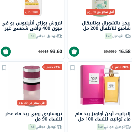
أقل سعر
من 30 يوم
+500 طلب
بيجن ناتشورال بوتانيكال
لاروش بوزاي أنثيليوس يو في
شامبو للأطفال 200 مل
ميون 400 واقي شمسي غير
مرئي ملون بعامل حماية
التوصيل
غداً
توصيل مجاني
غداً
SPF50+ سعة 50 مل
93.60
16.58
156
25.50
20% خصم
21% خصم
أقل سعر
من 30 يوم
إليزابيث أردن أولويز ريد فام
تروساردي روبي ريد ماء عطر
ماء تواليت للنساء 100 مل
للنساء 90 مل
توصيل مجاني
غداً
توصيل مجاني
غداً