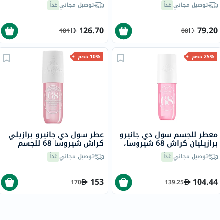
عطر زهري فاخر 125 مل
توصيل مجاني
غداً
توصيل مجاني
غداً
126.70
79.20
181
88
25% خصم
10% خصم
معطر للجسم سول دي جانيرو
عطر سول دي جانيرو برازيلي
برازيليان كراش 68 شيروسا،
كراش شيروسا 68 للجسم
90 مل
240 مل
توصيل مجاني
غداً
توصيل مجاني
غداً
153
104.44
170
139.25