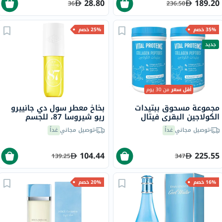
28.80
189.20
36
236.50
35% خصم
25% خصم
جديد
أقل سعر
من 30 يوم
مجموعة مسحوق ببتيدات
بخاخ معطر سول دي جانييرو
الكولاجين البقري فيتال
ريو شيروسا 87، للجسم
بروتينز - 2 × 284 جرام
والشعر، 90 مل
توصيل مجاني
غداً
توصيل مجاني
غداً
104.44
225.55
139.25
347
16% خصم
20% خصم