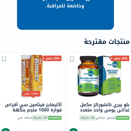
منتجات مقترحة
20% خصم
20% خصم
+1000 طلب
بلو بيري ناتشورالز مكمل
أكتيفايز فيتامين سي أقراص
غذائي يومي واحد متعدد
فوارة 1000 ملجم بنكهة
الفيتامينات والمعادن للنساء،
البرتقال حزمة من 20
توصيل مجاني
60 دقيقة
60 دقيقة
تصلك في
حزمة من 60 قرص