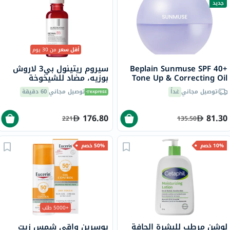
جديد
أقل سعر
من 30 يوم
Beplain Sunmuse SPF 40+
سيروم ريتينول بي3 لاروش
Tone Up & Correcting Oil
بوزيه، مضاد للشيخوخة
Cut Sun Powder - 7.5g
والتجاعيد - 30 مل
توصيل مجاني
غداً
توصيل مجاني
60 دقيقة
176.80
81.30
221
135.50
10% خصم
50% خصم
+5000 طلب
لوشن مرطب للبشرة الجافة
يوسرين واقي شمس زيت