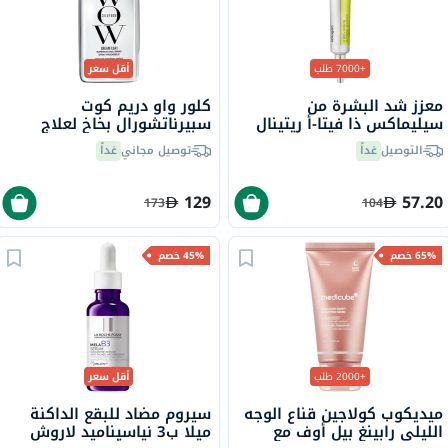
+7000 طلب
أقل سعر
معزز شد البشرة من
كلور واو دريم كوت
سيليماكس ذا فيتا-أ ريتينال
سبيرناتشورال بخاخ لعلاج
شوت، 15 مل
تجعد الشعر، 200 مل
التوصيل
غداً
توصيل مجاني
غداً
129
57.20
173
104
65% خصم
45% خصم
+2000 طلب
أقل سعر
ميديكوب كولاجين قناع الوجه
سيروم مضاد للبقع الداكنة
الليلي رابينغ بيل أوف مع
ميلا ب3 نياسيناميد لاروش