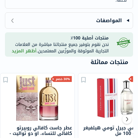
لحظة.
المواصفات
منتجات أصلية 100٪
نحن نقوم بتوفير جميع منتجاتنا مباشرة من العلامات
التجارية الموثوقة والموزّعين المعتمدين.
أظهر المزيد
منتجات مماثلة
30% خصم
ومي جيرل تومي هيلفيغر
عطر جاست كافالي روبيرتو
10 مل
كافالي للنساء، او دو تواليت -