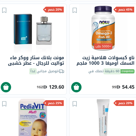
45% خصم
20% خصم
+5000 طلب
ناو كبسولات هلامية زيت
مونت بلانك ستار ووكر ماء
السمك أوميغا 3 1000 ملجم
تواليت للرجال - عطر خشبي
180 EPA / 120 DHA حزمة من
حار، 75 مل
60 دقيقة
تصلك في
توصيل مجاني
غداً
100
129.60
54.45
162
99
20% خصم
25% خصم