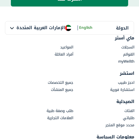
|
الإمارات العربية المتحدة
الدولة
English
ماي أستر
السجلات
المواعيد
القوائم
أفراد العائلة
myWellth
استشر
احجز طبيب
جميع التخصصات
استشارة فورية
جميع المنشآت
الصيدلية
الفئات
طلب وصفة طبية
طلباتي
العلامات التجارية
محدد موقع المتجر
معلومات السياسة