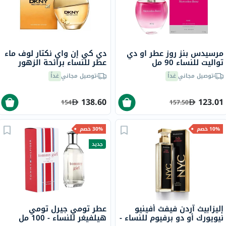
مرسيدس بنز روز عطر او دي
دي كي إن واي نكتار لوف ماء
تواليت للنساء 90 مل
عطر للنساء برائحة الزهور
100 مل
توصيل مجاني
غداً
توصيل مجاني
غداً
138.60
123.01
154
157.50
10% خصم
30% خصم
جديد
إليزابيث آردن فيفث أفينيو
عطر تومي جيرل تومي
نيويورك أو دو برفيوم للنساء -
هيلفيغر للنساء - 100 مل