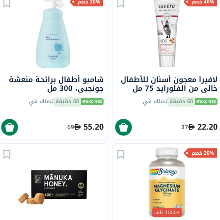
40% خصم
20% خصم
لافيرا معجون أسنان للأطفال
شامبو أطفال برائحة منعشة
خالي من الفلورايد 75 مل
جونجبي، 300 مل
60 دقيقة
تصلك في
60 دقيقة
تصلك في
55.20
22.20
69
37
20% خصم
+1000 طلب