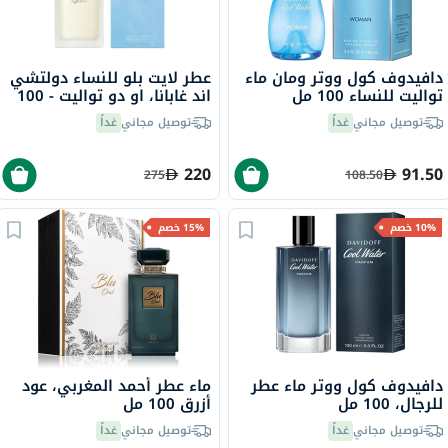
دافيدوف كول ووتر ومان ماء
عطر لايت بلو للنساء دولتشي
تواليت للنساء 100 مل
اند غابانا، او دو تواليت - 100
مل
توصيل مجاني
غداً
توصيل مجاني
غداً
220
91.50
275
108.50
10% خصم
15% خصم
دافيدوف كول ووتر ماء عطر
ماء عطر أحمد المغربي، عود
للرجال، 100 مل
أزرق 100 مل
توصيل مجاني
غداً
توصيل مجاني
غداً