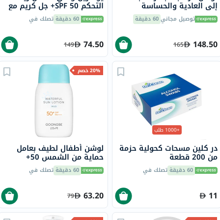
إلى العادية والحساسة
التحكم SPF 50+ جل كريم مع
سيتافيل، 473 مل
لمسة جافة وتأثير مضاد
توصيل مجاني
60 دقيقة
60 دقيقة
تصلك في
لللمعان للبشرة المعرضة
للشوائب 50 مل
74.50
148.50
149
165
20% خصم
+1000 طلب
در كلين مسحات كحولية حزمة
لوشن أطفال لطيف بعامل
من 200 قطعة
حماية من الشمس 50+
جونجبي، 80 جرام
60 دقيقة
تصلك في
60 دقيقة
تصلك في
63.20
11
79