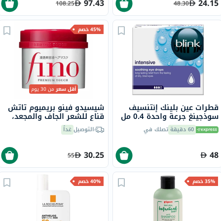
97.43
24.15
108.25
48.30
45% خصم
أقل سعر
من 30 يوم
قطرات عين بلينك إنتنسيف
شيسيدو فينو بريميوم تاتش
سوذجينغ جرعة واحدة 0.4 مل
قناع للشعر الجاف والمجعد،
20 قرص
230 جرام
60 دقيقة
تصلك في
التوصيل
غداً
30.25
48
55
35% خصم
40% خصم