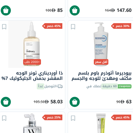
85
147.60
100
164
30% خصم
45% خصم
أقل سعر
+2000 طلب
بيوديرما أتوذرم باوم بلسم
ذا أورديناري تونر الوجه
مكثف ومهدئ للوجه والجسم
المقشر بحمض الجليكوليك 7%
500 مل
لتوحيد لون البشرة 240 مل
60 دقيقة
تصلك في
التوصيل
غداً
58.03
63
105.50
90
45% خصم
25% خصم