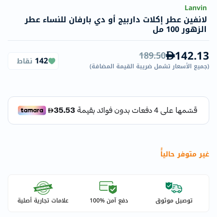
Lanvin
لانفين عطر إكلات داربيج أو دي بارفان للنساء عطر
الزهور 100 مل
142.13
189.50
142
نقاط
(
جميع الأسعار تشمل ضريبة القيمة المضافة
)
غير متوفر حالياًً
توصيل موثوق
دفع آمن %100
علامات تجارية أصلية