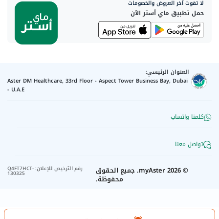
لا تفوت آخر العروض والخصومات
حمل تطبيق ماي أستر الآن
العنوان الرئيسي:
Aster DM Healthcare, 33rd Floor - Aspect Tower Business Bay, Dubai
- U.A.E
كلمنا واتساب
تواصل معنا
رقم الترخيص للإعلان
:
Q4FT7HCT-
©
2026
myAster.
جميع الحقوق
130325
محفوظة.