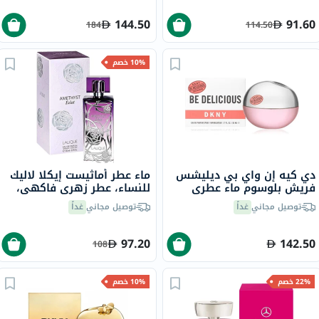
144.50
91.60
184
114.50
10% خصم
دي كيه إن واي بي ديليشس
ماء عطر أماثيست إيكلا لاليك
فريش بلوسوم ماء عطري
للنساء، عطر زهري فاكهي،
للنساء - عطر زهري 100 مل
100 مل
توصيل مجاني
غداً
توصيل مجاني
غداً
97.20
142.50
108
22% خصم
10% خصم