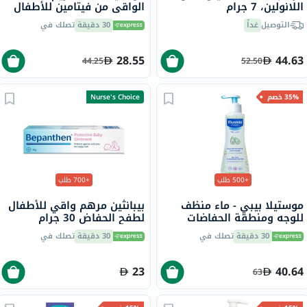
اللانولين، 7 جرام
الواقي من فيتامين للأطفال
50 مل
التوصيل
غداً
30 دقيقة
تصلك في
28.55
44.63
44.25
52.50
35% خصم
Nurse's Choice
+500 طلب
+700 طلب
موستيلا بيبي - ماء منظف
بيبانثين مرهم واقي للأطفال
للوجه ومنطقة الحفاضات
لطفح الحفاض 30 جرام
بدون شطف 300 مل
30 دقيقة
تصلك في
30 دقيقة
تصلك في
23
40.64
63