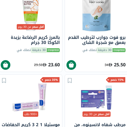
أقل سعر
من 30 يوم
برو فوت جوارب لترطيب القدم
بالمرز كريم الرضاعة بزبدة
بعمق مع شجرة الشاي
الكوكا 30 جرام
وفيتامين E لإصلاح البشرة
30 دقيقة
تصلك في
30 دقيقة
تصلك في
الجافة،حزمه من زوج واحد
23.60
25.50
29.50
34
15% خصم
35% خصم
أقل سعر
من 30 يوم
+900 طلب
مرطب شفاه لانسينوه، من
موستيلا 1 2 3 كريم الحفاضات