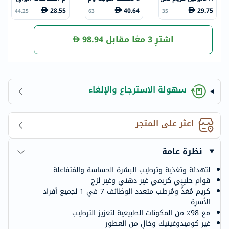
اج التهاب الحلمات
نطقة الحفاضات بد
ي من فيتامين للأ
28.55
40.64
29.75
44.25
63
35
وجفاف وتشقق ال
ون شطف 300 مل
طفال 50 مل
جلد 10 مل
اشترِ 3 معًا مقابل
98.94
سهولة الاسترجاع والإلغاء
اعثر على المتجر
نظرة عامة
لتهدئة وتغذية وترطيب البشرة الحساسة والمُتفاعلة
قوام حليبي كريمي غير دهني وغير لزج
كريم مُغذٍّ ومُرطب متعدد الوظائف 7 في 1 لجميع أفراد
الأسرة
مع 98٪ من المكونات الطبيعية لتعزيز الترطيب
غير كوميدوغينيك وخالٍ من العطور