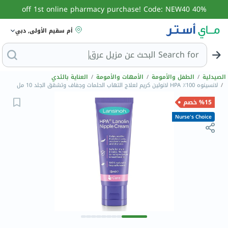
40% off 1st online pharmacy purchase! Code: NEW40
أم سقيم الأولى, دبي
Search for
البحث
الصيدلية
/
الطفل والأمومة
/
الأمهات والأمومة
/
العناية بالثدي
/
لانسينوه 100٪؜ HPA لانولين كريم لعلاج التهاب الحلمات وجفاف وتشقق الجلد 10 مل
%15 خصم
Nurse's Choice