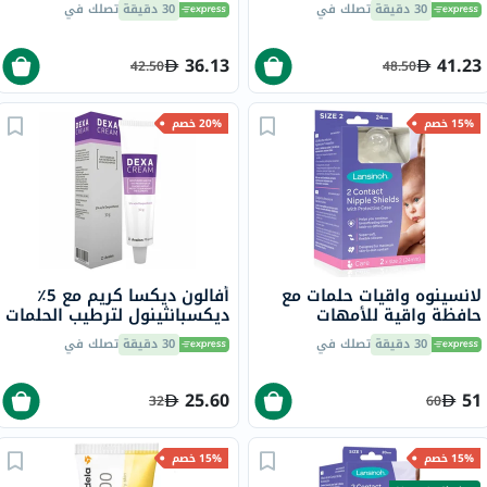
30 دقيقة
تصلك في
30 دقيقة
تصلك في
36.13
41.23
42.50
48.50
15% خصم
20% خصم
لانسينوه واقيات حلمات مع
أفالون ديكسا كريم مع 5٪
حافظة واقية للأمهات
ديكسبانثينول لترطيب الحلمات
المرضعات، مقاس 2، 24 مم،
المتشققة 30 جرام
30 دقيقة
تصلك في
30 دقيقة
تصلك في
حزمة من 2
25.60
51
32
60
15% خصم
15% خصم