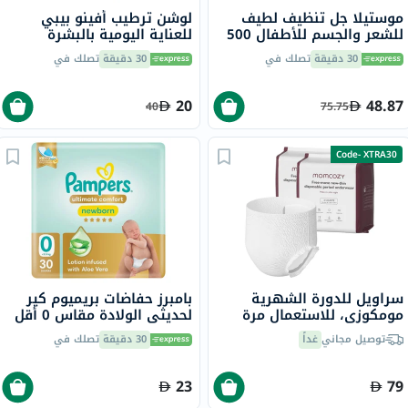
موستيلا جل تنظيف لطيف
لوشن ترطيب أفينو بيبي
للشعر والجسم للأطفال 500
للعناية اليومية بالبشرة
مل
الحساسة 250 مل
30 دقيقة
تصلك في
30 دقيقة
تصلك في
20
48.87
40
75.75
Code- XTRA30
سراويل للدورة الشهرية
بامبرز حفاضات بريميوم كير
مومكوزي، للاستعمال مرة
لحديثي الولادة مقاس 0 أقل
واحدة، 6 قطع×2
من 2.5 كجم حزمة من 30
توصيل مجاني
غداً
30 دقيقة
تصلك في
23
79