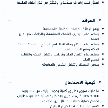
مُطوَّر تحت إشراف صيدلاني ومُختَبَر من قِبَل أطباء الجلدية
الفوائد
يوفر الإغاثة للحلمات المؤلمة والمشققة
يساعد على ترطيب الشفاه المتشققة والجافة ، مع تعزيز
الشفاء
يساعد على التئام وتهدئة الطفح الجلدي ، علامات التمدد
الحكة وبقع الجلد الجاف
يساعد على تليين الجلد وترطيبه وتقليل الحكة والتقلب
تنعيم الجلد
يحسن المظهر وتقليل الشعور بالخشونة
كيفية الاستعمال
ما عليك سوى تطبيق كمية بحجم البازلاء من لانسينوه
100 ٪ HPA كريم لانولين بعد كل علف أو كما هو مطلوب
لضمان حماية حلماتك وتتئال بين الأعلاف
لانسينوه 100 ٪ HPA كريم لانولين