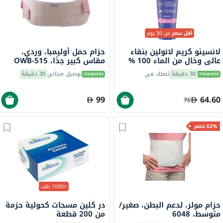
أقل سعر
من 30 يوم
لانسينو كريم لانولين بنقاء
حزام حمل أوليمبا، وردي،
عالي وخال من الماء 100 %
مقاس كبير جدًا، OWB-515
لعلاج الحلمات المتقرحة
30 دقيقة
تصلك في
توصيل مجاني
30 دقيقة
والبشرة الجافة والمتشققة
40 مل
99
64.60
76
62% خصم
+1000 طلب
حزام مولر، لدعم البطن، صغير/
در كلين مسحات كحولية حزمة
متوسط، 6048
من 200 قطعة