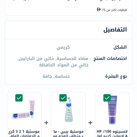
للطلبات اكتر من
75
التفاصيل
الشكل
كريمي
اختصاصات المنتج
مضاد للحساسية, خالي من البارابين,
خالي من المواد الحافظة
نوع البشرة
حساسة, جافة
لانسينوه 100٪؜ HP
موستيلا بيبي - ما
موستيلا 1 2 3 كري
A لانولين كريم لعل
ء منظف للوجه وم
م الحفاضات الواق