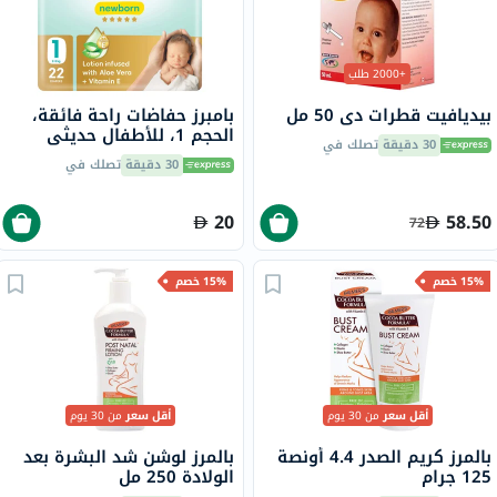
+2000 طلب
بيديافيت قطرات دي 50 مل
بامبرز حفاضات راحة فائقة،
الحجم 1، للأطفال حديثي
30 دقيقة
تصلك في
الولادة من 2-5 كجم، حزمة من
30 دقيقة
تصلك في
22
20
58.50
72
15% خصم
15% خصم
أقل سعر
من 30 يوم
أقل سعر
من 30 يوم
بالمرز كريم الصدر 4.4 أونصة
بالمرز لوشن شد البشرة بعد
125 جرام
الولادة 250 مل