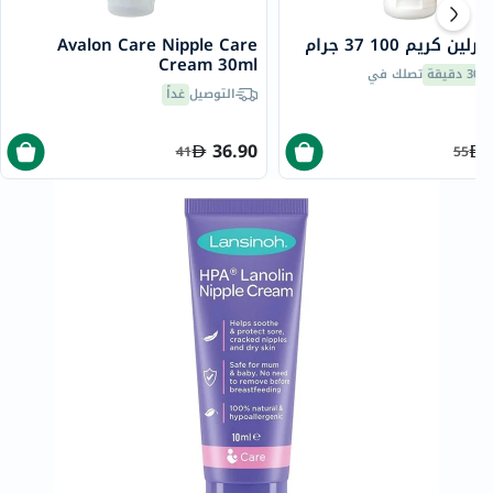
لين كريم 100 37 جرام
Avalon Care Nipple Care
Cream 30ml
30 دقيقة
تصلك في
التوصيل
غداً
36.90
41
55