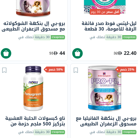
أقل سعر
من 30 يوم
ليل-ليتس فوط صدر فائقة
برو-بي إل بنكهة الشوكولاته
الرقة للأمومة، 30 قطعة
مع مسحوق الزعفران الطبيعي
400 جرام
30 دقيقة
تصلك في
30 دقيقة
تصلك في
44
22.40
55
32
25% خصم
58% خصم
برو-بي إل بنكهة الفانيليا مع
ناو كبسولات الحلبة العشبية
مسحوق الزعفران الطبيعي
بتركيز 500 ملجم حزمة من
400 جرام
100
30 دقيقة
تصلك في
30 دقيقة
تصلك في