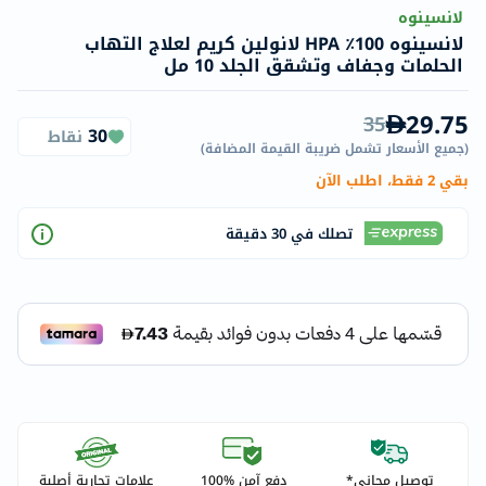
لانسينوه
لانسينوه 100٪؜ HPA لانولين كريم لعلاج التهاب
الحلمات وجفاف وتشقق الجلد 10 مل
29.75
35
30
نقاط
(
جميع الأسعار تشمل ضريبة القيمة المضافة
)
بقي 2 فقط، اطلب الآن
تصلك في 30 دقيقة
توصيل مجاني*
دفع آمن %100
علامات تجارية أصلية