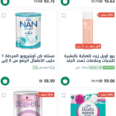
93.75
16.63
125
23.75
25% خصم
أقل سعر
من 30 يوم
بيو أويل زيت للعناية بالبشرة
نستله نان أوبتيروبو المرحلة 1
للندبات وعلامات تمدد الجلد
حليب الأطفال الرضع من 0 إلى
وتفاوت لون البشرة 125 مل
6 شهور 400 جرام
30 دقيقة
تصلك في
التوصيل
غداً
58.50
59.06
78.75
30% خصم
20% خصم