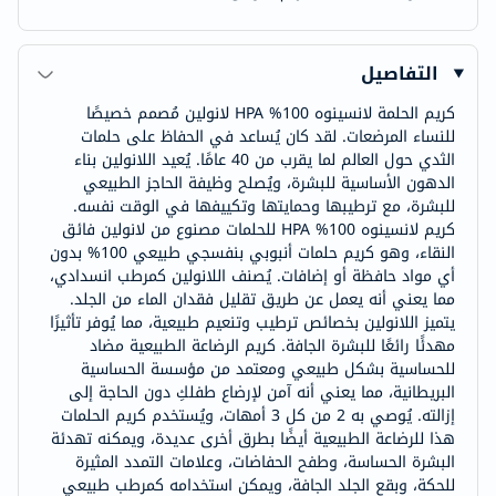
التفاصيل
كريم الحلمة لانسينوه 100% HPA لانولين مُصمم خصيصًا
للنساء المرضعات. لقد كان يُساعد في الحفاظ على حلمات
الثدي حول العالم لما يقرب من 40 عامًا. يُعيد اللانولين بناء
الدهون الأساسية للبشرة، ويُصلح وظيفة الحاجز الطبيعي
للبشرة، مع ترطيبها وحمايتها وتكييفها في الوقت نفسه.
كريم لانسينوه 100% HPA للحلمات مصنوع من لانولين فائق
النقاء، وهو كريم حلمات أنبوبي بنفسجي طبيعي 100% بدون
أي مواد حافظة أو إضافات. يُصنف اللانولين كمرطب انسدادي،
مما يعني أنه يعمل عن طريق تقليل فقدان الماء من الجلد.
يتميز اللانولين بخصائص ترطيب وتنعيم طبيعية، مما يُوفر تأثيرًا
مهدئًا رائعًا للبشرة الجافة. كريم الرضاعة الطبيعية مضاد
للحساسية بشكل طبيعي ومعتمد من مؤسسة الحساسية
البريطانية، مما يعني أنه آمن لإرضاع طفلكِ دون الحاجة إلى
إزالته. يُوصي به 2 من كل 3 أمهات، ويُستخدم كريم الحلمات
هذا للرضاعة الطبيعية أيضًا بطرق أخرى عديدة، ويمكنه تهدئة
البشرة الحساسة، وطفح الحفاضات، وعلامات التمدد المثيرة
للحكة، وبقع الجلد الجافة، ويمكن استخدامه كمرطب طبيعي