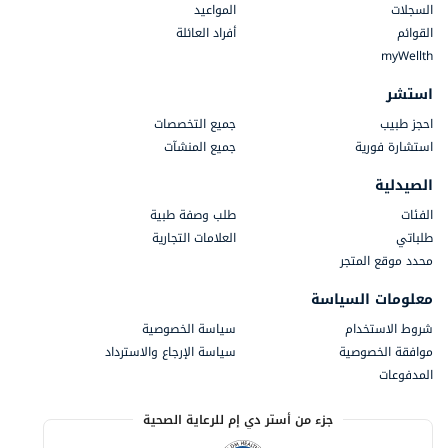
السجلات
المواعيد
القوائم
أفراد العائلة
myWellth
استشر
احجز طبيب
جميع التخصصات
استشارة فورية
جميع المنشآت
الصيدلية
الفئات
طلب وصفة طبية
طلباتي
العلامات التجارية
محدد موقع المتجر
معلومات السياسة
شروط الاستخدام
سياسة الخصوصية
موافقة الخصوصية
سياسة الإرجاع والاسترداد
المدفوعات
جزء من أستر دي إم للرعاية الصحية