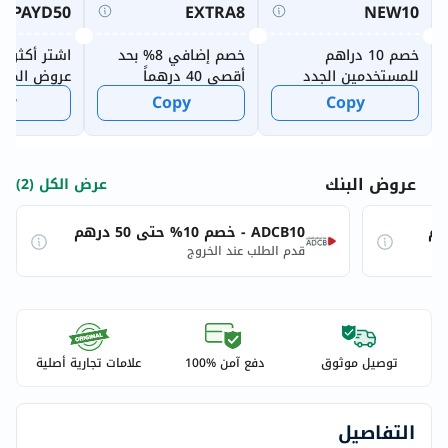
PAYD50
EXTRA8
NEW10
خصم 10 دراهم
خصم إضافي 8% بحد
اشتر أكثر وو
للمستخدمين الجدد
أقصى 40 درهماً
عروض المكا
الأسبوعية
py
Copy
Copy
عروض البنك
عرض الكل (2)
ADCB10 - خصم 10% حتى 50 درهم
قدم الطلب عند الخروج
توصيل موثوق
دفع آمن %100
علامات تجارية أصلية
التفاصيل