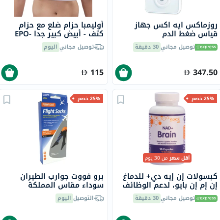
روزماكس ايه اكس جهاز
أوليمبا حزام ضلع مع حزام
قياس ضغط الدم
كتف - أبيض كبير جدا EPO-
الأوتوماتيكي 356 النوع
516
توصيل مجاني
30 دقيقة
توصيل مجاني
اليوم
النحيل
115
347.50
25% خصم
25% خصم
أقل سعر
من 30 يوم
كبسولات إن إيه دي+ للدماغ
برو فووت جوارب الطيران
إن إم إن بايو، لدعم الوظائف
سوداء مقاس المملكة
الإدراكية - 90 كبسولة
المتحدة 8-11، زوج واحد
توصيل مجاني
30 دقيقة
التوصيل
اليوم
P72002/2