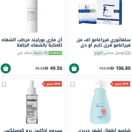
سلفاتوري فيراغامو اف من
آن ماري بورليند مرطب الشفاه
فيراغامو فري تايم او دي
للعناية بالشفاه الجافة
تواليت للرجال 100 مل
والمتشققة 4.8 جرام
توصيل مجاني
اليوم
30 دقيقة
تصلك في
49.50
106.80
82.50
133.50
20% خصم
40% خصم
شامبو أطفال لشعر حريري
سيروم لاكابين برو كومبلكس