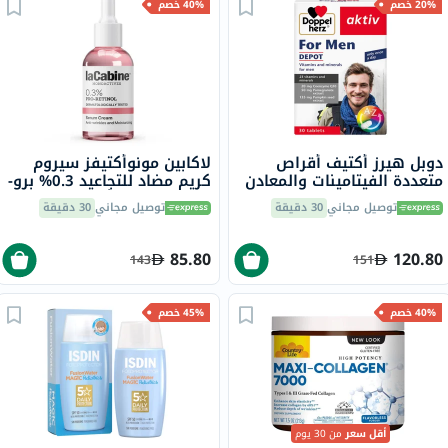
20% خصم
40% خصم
دوبل هيرز أكتيف أقراص
لاكابين مونوأكتيفز سيروم
متعددة الفيتامينات والمعادن
كريم مضاد للتجاعيد 0.3% برو-
للرجال حزمة من 30
ريتينول لجميع أنواع البشرة
توصيل مجاني
30 دقيقة
توصيل مجاني
30 دقيقة
30 مل
85.80
120.80
143
151
40% خصم
45% خصم
أقل سعر
من 30 يوم