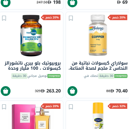
198
69
247.50
20% خصم
20% خصم
سولاراي كبسولات نباتية من
بروبيوتيك بلو بيري ناتشورالز
النحاس 2 ملجم لصحة المناعة،
كبسولات ، 100 مليار وحدة
حزمة من 100
تشكيل مستعمرة، 14 سلالة،
30 دقيقة
تصلك في
توصيل مجاني
30 دقيقة
لدعم الهضم، حزمه من 60
263.20
70.40
329
88
32% خصم
20% خصم