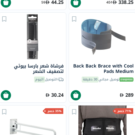
44.25
338.25
59
451
Back Back Brace with Cool
فرشاة شعر بارسا بيوتي
Pads Medium
لتصفيف الشعر
توصيل مجاني
30 دقيقة
التوصيل
اليوم
30.24
289
71% خصم
35% خصم