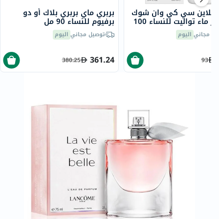
 كلاين سي كي وان شوك
بربري ماي بربري بلاك أو دو
فور هير ماء تواليت للنساء 100
برفيوم للنساء 90 مل
يل مجاني
اليوم
توصيل مجاني
اليوم
361.24
380.25
93