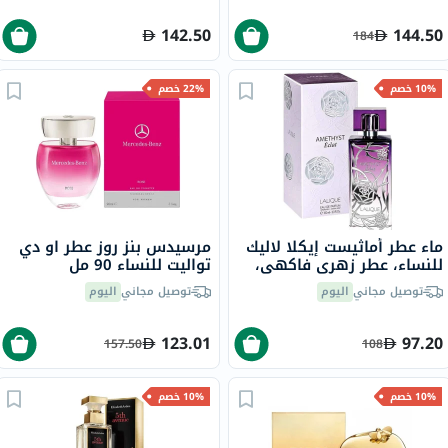
142.50
144.50
184
10% خصم
22% خصم
ماء عطر أماثيست إيكلا لاليك
مرسيدس بنز روز عطر او دي
للنساء، عطر زهري فاكهي،
تواليت للنساء 90 مل
100 مل
توصيل مجاني
اليوم
توصيل مجاني
اليوم
123.01
97.20
157.50
108
10% خصم
10% خصم