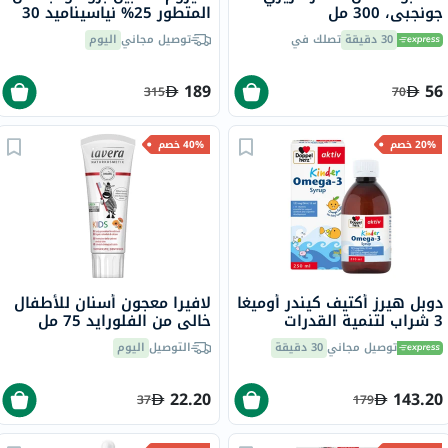
جونجبي، 300 مل
المتطور 25% نياسيناميد 30
مل
30 دقيقة
تصلك في
توصيل مجاني
اليوم
189
56
315
70
20% خصم
40% خصم
دوبل هيرز أكتيف كيندر أوميغا
لافيرا معجون أسنان للأطفال
3 شراب لتنمية القدرات
خالي من الفلورايد 75 مل
الإدراكية للأطفال 250 مل
توصيل مجاني
30 دقيقة
التوصيل
اليوم
22.20
143.20
37
179