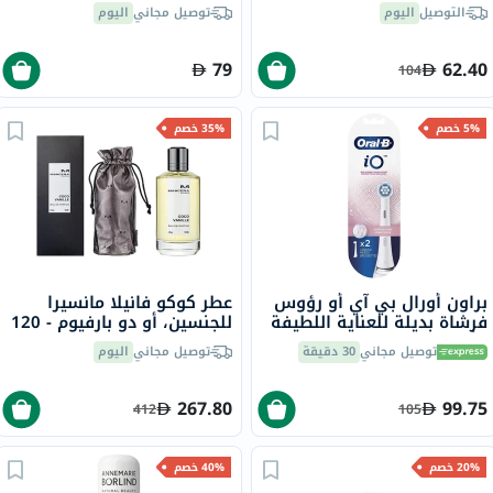
Natural Glass/03
التوصيل
اليوم
توصيل مجاني
اليوم
79
62.40
104
5% خصم
35% خصم
براون أورال بي آي أو رؤوس
عطر كوكو فانيلا مانسيرا
فرشاة بديلة للعناية اللطيفة
للجنسين، أو دو بارفيوم - 120
- أبيض، حزمة من 2
مل
توصيل مجاني
30 دقيقة
توصيل مجاني
اليوم
267.80
99.75
412
105
20% خصم
40% خصم