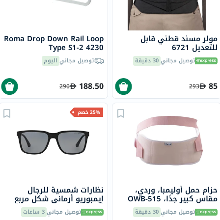
مولر مسند قطني قابل
Roma Drop Down Rail Loop
للتعديل 6721
Type S1-2 4230
توصيل مجاني
30 دقيقة
توصيل مجاني
اليوم
188.50
85
290
293
25% خصم
حزام حمل أوليمبا، وردي،
نظارات شمسية للرجال
مقاس كبير جدًا، OWB-515
إيمبوريو أرماني شكل مربع
مقاس 56 - 506381 0EA4047
توصيل مجاني
30 دقيقة
توصيل مجاني
3 ساعات