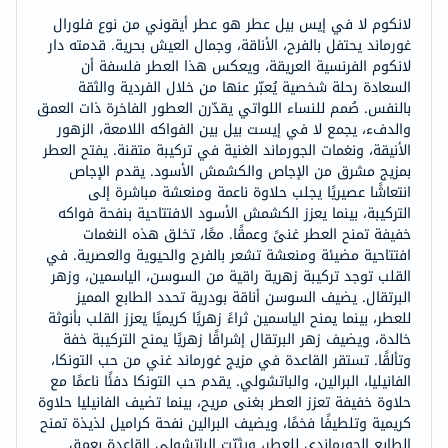
لانكوم لا في إيس بيل عطر هو عطر أيقوني من نوع فلورال
غورماند يحتفل بالفرح، الأناقة، وجمال العيش بحرية. قدمته دار
لانكوم الفرنسية العريقة، ويعكس هذا العطر فلسفة أن
السعادة رحلة شخصية يُعبّر عنها من خلال الفردية والثقة
بالنفس. صُمم للنساء اللواتي يقدّرن العطور الفاخرة ذات العمق
والدفء، يجمع لا في إيست بيل بين الفواكه اللامعة، الزهور
الأنيقة، ونغمات الجورماند الغنية في تركيبة متقنة. يفتح العطر
بمزيج مشرق من الإجاص والكشمش الأسود. يقدم الإجاص
انتعاشًا عصيريًا يجلب حلاوة ناعمة ومنعشة مباشرة إلى
التركيبة، بينما يعزز الكشمش الأسود الافتتاحية بنفحة فواكه
خفيفة تمنح العطر غنىً وعمقًا. معًا، تخلق هذه النغمات
افتتاحية مضيئة ومنعشة تشعر بالفرح والحيوية والعصرية. في
القلب توجد تركيبة زهرية راقية من السوسن، الياسمين، وزهر
البرتقال. يضيف السوسن أناقة بودرية تحدد الطابع المميز
للعطر، بينما يمنح الياسمين ثراءً زهريًا كريميًا يعزز القلب بأنوثة
خالدة، ويضيف زهر البرتقال إشراقًا زهريًا يمنح التركيبة خفة
وتألقًا. تستقر القاعدة في مزيج غورماند غني من حب التونكا،
الفانيليا، البرالين، والباتشولي. يقدم حب التونكا دفئًا ناعمًا مع
حلاوة خفيفة تعزز العطر بغنى مريح، بينما تضيف الفانيليا حلاوة
كريمية وتلطيفًا فخمًا، ويضيف البرالين نفحة كراميل لذيذة تمنح
الطابع الجورماندي للعطر، ويثبّت الباتشولي القاعدة بعمق