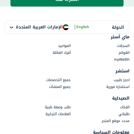
|
الإمارات العربية المتحدة
الدولة
English
ماي أستر
السجلات
المواعيد
القوائم
أفراد العائلة
myWellth
استشر
احجز طبيب
جميع التخصصات
استشارة فورية
جميع المنشآت
الصيدلية
الفئات
طلب وصفة طبية
طلباتي
العلامات التجارية
محدد موقع المتجر
معلومات السياسة