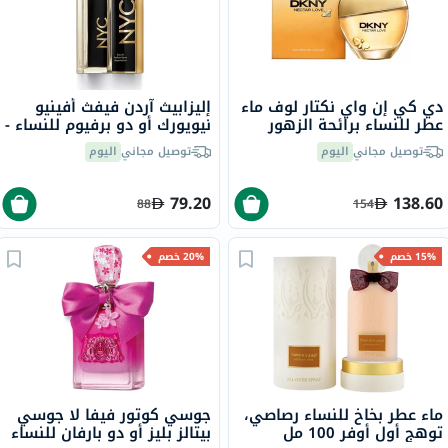
دي كي إن واي نكتار لوف ماء
إليزابيث آردن فيفث أفينيو
عطر للنساء برائحة الزهور
نيويورك أو دو برفيوم للنساء -
100 مل
عطر زهري فاخر 125 مل
توصيل مجاني
اليوم
توصيل مجاني
اليوم
79.20
138.60
88
154
15% خصم
20% خصم
ماء عطر بخاخ للنساء رصاصي،
جوسي كوتور فيفا لا جوسي
توهج أول أوفر 100 مل
بيتالز بليز أو دو بارفان للنساء