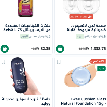
أقل سعر
من 30 يوم
مضخة ثدي لانسينوه،
علكات الفيتامينات المتعددة
كهربائية مزدوجة، قابلة
من ألايف برينتال l، 75 قطعة
للارتداء
توصيل مجاني
اليوم
توصيل مجاني
اليوم
82.35
1,338.75
183
1,575
40% خصم
جديد
Fwee Cushion Glass
حافظة تبريد أنسولين محمولة
Natural Foundation 15g -
ووليد