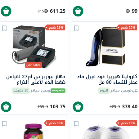
611.25
99
815
20% خصم
25% خصم
+500 طلب
كارولينا هيريرا غود غيرل ماء
جهاز بيورير بي أم27 لقياس
عطر للنساء 80 مل
ضغط الدم لأعلى الذراع
توصيل مجاني
اليوم
توصيل مجاني
30 دقيقة
103.75
378.40
139
473
15% خصم
55% خصم