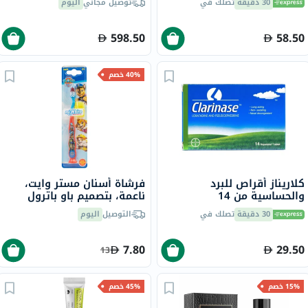
30 دقيقة
تصلك في
توصيل مجاني
اليوم
30 قطعة
598.50
58.50
40% خصم
كلاريناز أقراص للبرد
فرشاة أسنان مستر وايت،
والحساسية من 14
ناعمة، بتصميم باو باترول
30 دقيقة
تصلك في
التوصيل
اليوم
7.80
29.50
13
15% خصم
45% خصم