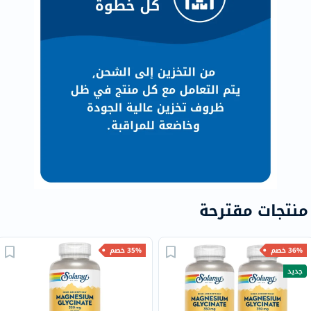
منتجات مقترحة
36% خصم
35% خصم
جديد