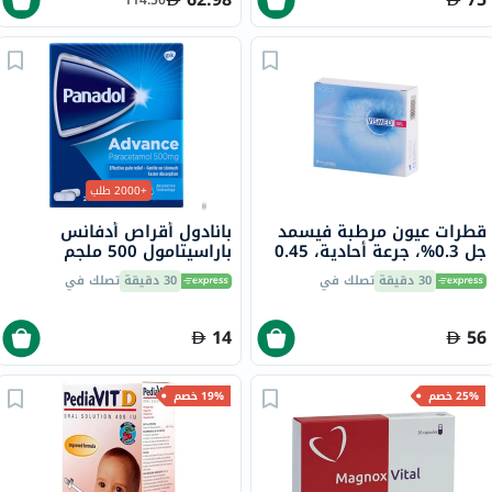
+2000 طلب
قطرات عيون مرطبة فيسمد
بانادول أقراص أدفانس
جل 0.3%، جرعة أحادية، 0.45
باراسيتامول 500 ملجم
مل، 20 قطعة
لتخفيف الحمى والألم، 24
30 دقيقة
تصلك في
30 دقيقة
تصلك في
قرص
14
56
25% خصم
19% خصم