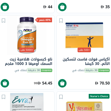
44
35
45% خصم
+500 طلب
+5000 طلب
أكياس فولت فاست لتسكين
ناو كبسولات هلامية زيت
الألم، 30 كيسًا
السمك أوميغا 3 1000 ملجم
180 EPA / 120 DHA حزمة من
30 دقيقة
تصلك في
30 دقيقة
تصلك في
100
54.45
70.50
99
Nurse's Choice