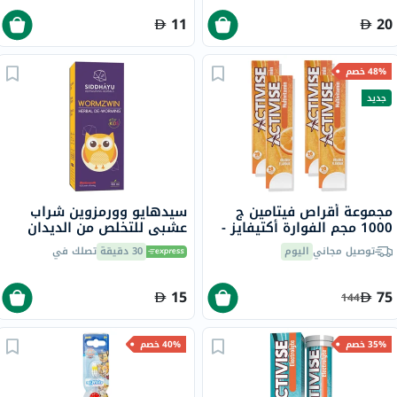
11
20
48% خصم
جديد
مجموعة أقراص فيتامين ج
سيدهايو وورمزوين شراب
1000 مجم الفوارة أكتيفايز -
عشبي للتخلص من الديدان
4 × 20 قرص
بنكهة الفاكهة للأطفال 150
توصيل مجاني
اليوم
30 دقيقة
تصلك في
مل
15
75
144
35% خصم
40% خصم