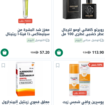
+7000 طلب
روبرتو كافالي أومو للرجال
معزز شد البشرة من
عطر خشبي عطري 100 مل
سيليماكس ذا فيتا-أ ريتينال
شوت، 15 مل
توصيل مجاني
اليوم
التوصيل
اليوم
57.20
113.90
104
134
50% خصم
+4000 طلب
يوسرين واقي شمس زيت
معلق فموي زينتيل ألبيندازول