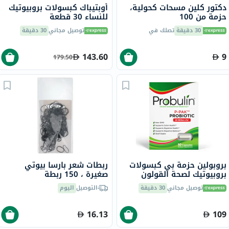
دكتور كلين مسحات كحولية،
أوبتيباك كبسولات بروبيوتيك
حزمة من 100
للنساء 30 قطعة
30 دقيقة
تصلك في
توصيل مجاني
30 دقيقة
143.60
9
179.50
بروبولين حزمة بي كبسولات
ربطات شعر بارسا بيوتي
بروبيوتيك لصحة القولون
صغيرة ، 150 ربطة
والجهاز الهضمي حزمة من 10
توصيل مجاني
30 دقيقة
التوصيل
اليوم
16.13
109