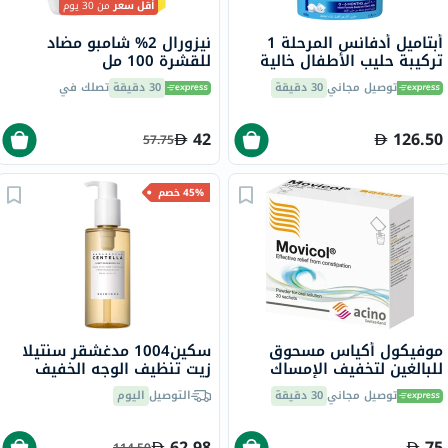
أقل سعر
من 30 يوم
أبتاميل أدفانس المرحلة 1
نيزورال 2% شامبو مضاد
تركيبة حليب الأطفال خالية
للقشرة 100 مل
من زيت النخيل للأطفال من
توصيل مجاني
30 دقيقة
30 دقيقة
تصلك في
عمر 0 إلى 6 أشهر 800 جرام
42
126.50
57.75
45% خصم
موفيكول أكياس مسحوق
سكين1004 مدغشقر سنتيلا
للبالغين لتخفيف الإمساك
زيت تنظيف الوجه الخفيف
13.8 جرام من 20 كيس
200 مل
توصيل مجاني
30 دقيقة
التوصيل
اليوم
62.98
75
114.50