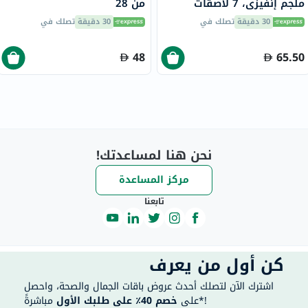
ملجم إنفيزي، 7 لاصقات
من 28
30 دقيقة
تصلك في
30 دقيقة
تصلك في
48
65.50
نحن هنا لمساعدتك!
مركز المساعدة
تابعنا
كن أول من يعرف
اشترك الآن لتصلك أحدث عروض باقات الجمال والصحة، واحصل
مباشرةً*!
على
خصم 40٪ على طلبك الأول