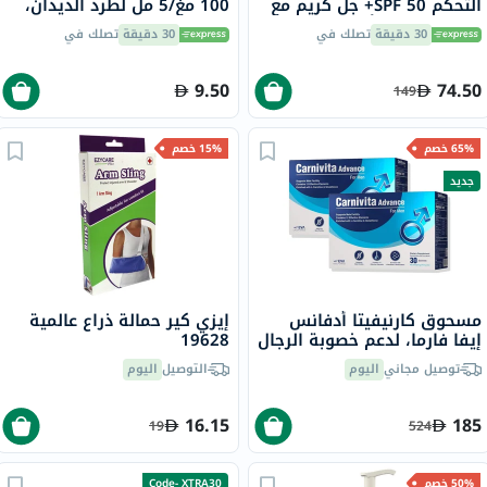
التحكم SPF 50+ جل كريم مع
100 مغ/5 مل لطرد الديدان،
لمسة جافة وتأثير مضاد
20 مل
30 دقيقة
تصلك في
30 دقيقة
تصلك في
لللمعان للبشرة المعرضة
للشوائب 50 مل
9.50
74.50
149
65% خصم
15% خصم
جديد
مسحوق كارنيفيتا أدفانس
إيزي كير حمالة ذراع عالمية
إيفا فارما، لدعم خصوبة الرجال
19628
- 2 × 30 كيس
توصيل مجاني
اليوم
التوصيل
اليوم
16.15
185
19
524
50% خصم
Code- XTRA30