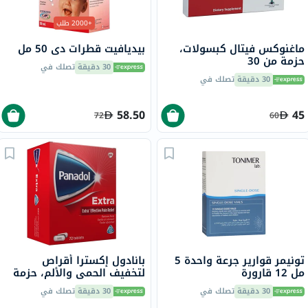
+2000 طلب
ماغنوكس فيتال كبسولات،
بيديافيت قطرات دي 50 مل
حزمة من 30
30 دقيقة
تصلك في
30 دقيقة
تصلك في
58.50
45
72
60
تونيمر قوارير جرعة واحدة 5
بانادول إكسترا أقراص
مل 12 قارورة
لتخفيف الحمى والألم، حزمة
من 72
30 دقيقة
تصلك في
30 دقيقة
تصلك في