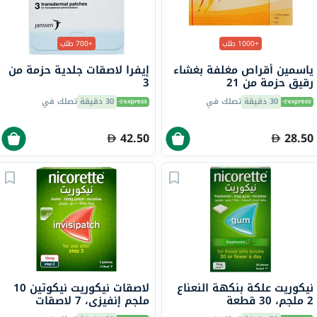
+1000 طلب
+700 طلب
ياسمين أقراص مغلفة بغشاء
إيفرا لاصقات جلدية حزمة من
رقيق حزمة من 21
3
30 دقيقة
تصلك في
30 دقيقة
تصلك في
42.50
28.50
نيكوريت علكة بنكهة النعناع
لاصقات نيكوريت نيكوتين 10
2 ملجم، 30 قطعة
ملجم إنفيزي، 7 لاصقات