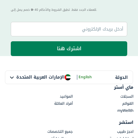
40 للعملاء الجدد فقط. تطبق الشروط والأحكام.
خصم يصل إلى
اشترك هنا
|
الإمارات العربية المتحدة
الدولة
English
ماي أستر
السجلات
المواعيد
القوائم
أفراد العائلة
myWellth
استشر
احجز طبيب
جميع التخصصات