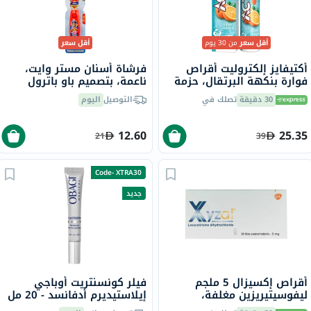
أقل سعر
من 30 يوم
أقل سعر
أكتيفايز إلكتروليت أقراص
فرشاة أسنان مستر وايت،
فوارة بنكهة البرتقال، حزمة
ناعمة، بتصميم باو باترول
من 20
30 دقيقة
تصلك في
التوصيل
اليوم
12.60
25.35
21
39
Code- XTRA30
جديد
أقراص إكسيزال 5 ملجم
فيلر كونسنتريت أوباجي
ليفوسيتيريزين مغلفة،
إيلاستيديرم أدفانسد - 20 مل
لتخفيف الزكام والحساسية،