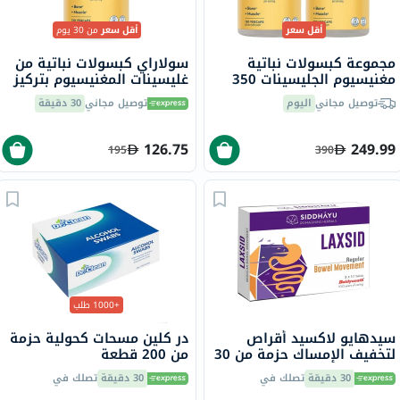
أقل سعر
أقل سعر
من 30 يوم
مجموعة كبسولات نباتية
سولاراي كبسولات نباتية من
مغنيسيوم الجليسينات 350
غليسينات المغنيسيوم بتركيز
مجم سولاراي - 2 × 120
350 ملجم لصحة العظام
توصيل مجاني
اليوم
توصيل مجاني
30 دقيقة
كبسولة
والعضلات حزمة من 120
126.75
249.99
195
390
+1000 طلب
سيدهايو لاكسيد أقراص
در كلين مسحات كحولية حزمة
لتخفيف الإمساك حزمة من 30
من 200 قطعة
30 دقيقة
تصلك في
30 دقيقة
تصلك في