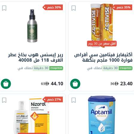
35% خصم
30% خصم
أقل سعر
من 30 يوم
أكتيفايز فيتامين سي أقراص
رير إيسنس هوب بخاخ عطر
فوارة 1000 ملجم بنكهة
الغرف 118 مل 40008
البرتقال حزمة من 20
30 دقيقة
تصلك في
30 دقيقة
تصلك في
44.10
23.40
63
36
27% خصم