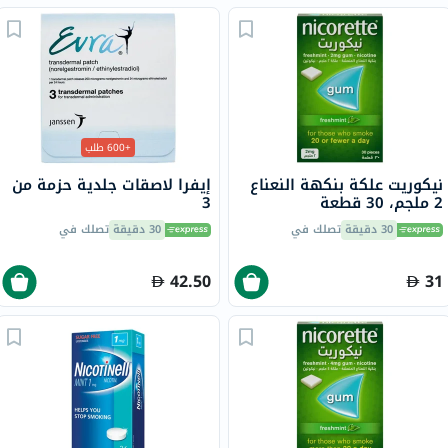
+600 طلب
نيكوريت علكة بنكهة النعناع
إيفرا لاصقات جلدية حزمة من
2 ملجم، 30 قطعة
3
30 دقيقة
تصلك في
30 دقيقة
تصلك في
42.50
31