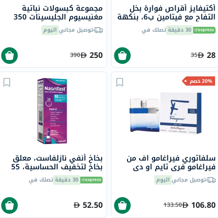
أكتيفايز أقراص فوارة بخل
مجموعة كبسولات نباتية
التفاح مع فيتامين ب6، بنكهة
مغنيسيوم الجليسينات 350
الحمضيات، حزمة من 20
مجم سولاراي - 2 × 120
30 دقيقة
تصلك في
توصيل مجاني
اليوم
كبسولة
250
28
390
35
20% خصم
سلفاتوري فيراغامو اف من
بخاخ أنفي نازلفاست، معلق
فيراغامو فري تايم او دي
بخاخ لتخفيف الحساسية، 55
تواليت للرجال 100 مل
مكجم/للجرعة، 120 جرعة
توصيل مجاني
اليوم
30 دقيقة
تصلك في
52.50
106.80
133.50