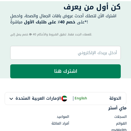
كن أول من يعرف
اشترك الآن لتصلك أحدث عروض باقات الجمال والصحة، واحصل
مباشرةً*!
على
خصم 40٪ على طلبك الأول
40 للعملاء الجدد فقط. تطبق الشروط والأحكام.
خصم يصل إلى
اشترك هنا
|
الإمارات العربية المتحدة
الدولة
English
ماي أستر
السجلات
المواعيد
القوائم
أفراد العائلة
myWellth