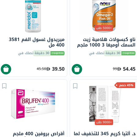
+5000 طلب
ناو كبسولات هلامية زيت
ميريدول غسول الفم 3581
السمك أوميغا 3 1000 ملجم
400 مل
180 EPA / 120 DHA حزمة من
30 دقيقة
تصلك في
30 دقيقة
تصلك في
100
39.50
54.45
45.50
99
45% خصم
+9000 طلب
د. ألتيا كريم 345 للتخفيف لما
أقراص بروفين 400 ملجم