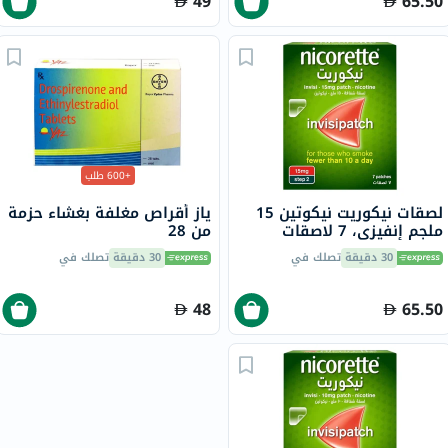
49
65.50
+600 طلب
لصقات نيكوريت نيكوتين 15
ياز أقراص مغلفة بغشاء حزمة
ملجم إنفيزي، 7 لاصقات
من 28
30 دقيقة
تصلك في
30 دقيقة
تصلك في
48
65.50