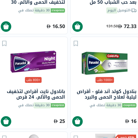
بعد حب الشباب 50 مل
لتخفيف الحمى والألم، 30
حفاضة
التوصيل
اليوم
30 دقيقة
تصلك في
16.50
72.33
131.50
+1000 طلب
+800 طلب
بنادول كولد أند فلو - أقراص
بانادول نايت أقراص لتخفيف
ليلية لعلاج الحمى والبرد
الحمى والألم، 24 قرص
والإنفلونزا، 24 قرص
30 دقيقة
تصلك في
30 دقيقة
تصلك في
25
16
45% خصم