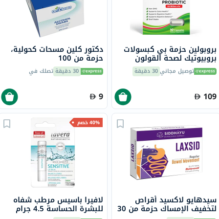
بروبولين حزمة بي كبسولات
دكتور كلين مسحات كحولية،
بروبيوتيك لصحة القولون
حزمة من 100
والجهاز الهضمي حزمة من 10
توصيل مجاني
30 دقيقة
30 دقيقة
تصلك في
9
109
40% خصم
سيدهايو لاكسيد أقراص
لافيرا باسيس مرطب شفاه
لتخفيف الإمساك حزمة من 30
للبشرة الحساسة 4.5 جرام