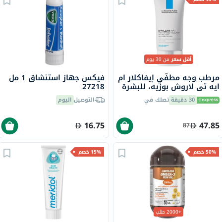
أقل سعر
من 30 يوم
مرطب وجه مطفّي إيفاكلار ام
فيكس جهاز استنشاق 1 مل
ايه تي لاروش بوزيه، للبشرة
27218
الدهنية - 40 مل
30 دقيقة
تصلك في
التوصيل
اليوم
16.75
47.85
87
50% خصم
15% خصم
+2000 طلب