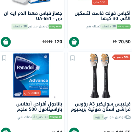
+500 طلب
أكياس فولت فاست لتسكين
جهاز قياس ضغط الدم إيه ان
الألم، 30 كيسًا
دي - UA-651
30 دقيقة
تصلك في
توصيل مجاني
30 دقيقة
120
70.50
150
5% خصم
+2000 طلب
فيليبس سونيكير A3 رؤوس
بانادول أقراص أدفانس
فراشي أسنان صوتية بريميوم
باراسيتامول 500 ملجم
شاملة، أسود HX9092/96،
لتخفيف الحمى والألم، 24
توصيل مجاني
اليوم
30 دقيقة
تصلك في
حزمة من 2
قرص