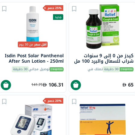
25% خصم
جديد
أقل سعر
من 30 يوم
كيدز من 0 إلى 9 سنوات
Isdin Post Solar Panthenol
شراب للسعال والبرد 100 مل
After Sun Lotion - 250ml
30 دقيقة
تصلك في
توصيل مجاني
30 دقيقة
106.31
65
141.75
20% خصم