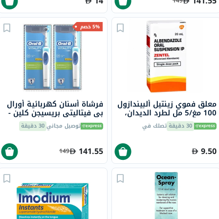
14
141.55
149
5% خصم
معلق فموي زينتيل ألبيندازول
فرشاة أسنان كهربائية أورال
100 مغ/5 مل لطرد الديدان،
بي فيتاليتي بريسيجن كلين -
20 مل
2 قطعة
30 دقيقة
تصلك في
توصيل مجاني
30 دقيقة
141.55
9.50
149