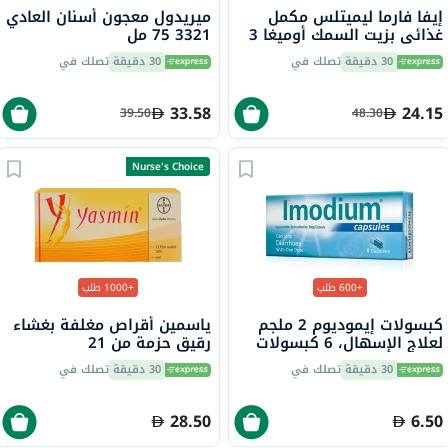
إيفا فارما ليميتلس مكمل
ميريدول معجون أسنان العادي
غذائي بزيت السمك أوميغا 3
3321 75 مل
2000 ملجم، كبسولات
30 دقيقة
تصلك في
30 دقيقة
تصلك في
هلامية، حزمة من 30 كبسولة
33.58
24.15
39.50
48.30
Nurse's Choice
+600 طلب
+1000 طلب
كبسولات إيموديوم 2 ملجم
ياسمين أقراص مغلفة بغشاء
لعلاج الإسهال، 6 كبسولات
رقيق حزمة من 21
30 دقيقة
تصلك في
30 دقيقة
تصلك في
28.50
6.50