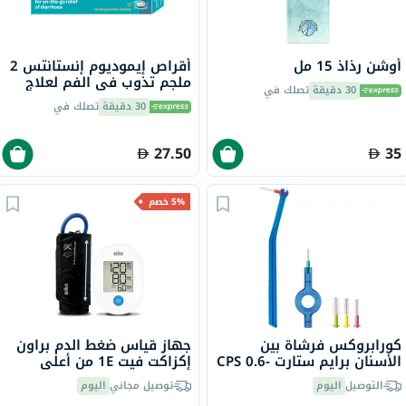
أوشن رذاذ 15 مل
أقراص إيموديوم إنستانتس 2
ملجم تذوب في الفم لعلاج
30 دقيقة
تصلك في
الإسهال، 12 قرص
30 دقيقة
تصلك في
27.50
35
5% خصم
كورابروكس فرشاة بين
جهاز قياس ضغط الدم براون
الأسنان برايم ستارت CPS 0.6-
إكزاكت فيت 1E من أعلى
1.1 مم مجموعة مختلطة
الذراع
التوصيل
اليوم
توصيل مجاني
اليوم