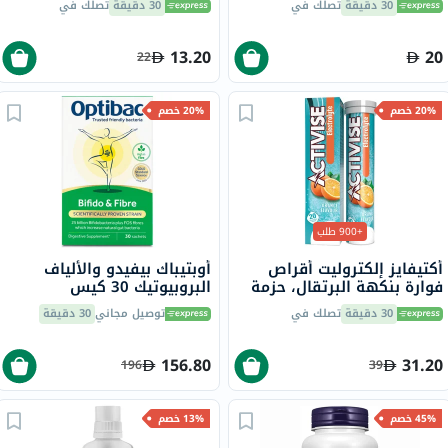
30 دقيقة
تصلك في
30 دقيقة
تصلك في
13.20
20
22
20% خصم
20% خصم
+900 طلب
أكتيفايز إلكتروليت أقراص
أوبتيباك بيفيدو والألياف
فوارة بنكهة البرتقال، حزمة
البروبيوتيك 30 كيس
من 20
30 دقيقة
تصلك في
توصيل مجاني
30 دقيقة
156.80
31.20
196
39
45% خصم
13% خصم