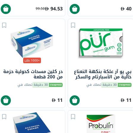
94.53
40
99.50
+1000 طلب
بي يو آر علكة بنكهة النعناع
در كلين مسحات كحولية حزمة
خالية من الأسبارتام والسكر
من 200 قطعة
مع إكسيليتول، 9 قطع
30 دقيقة
تصلك في
30 دقيقة
تصلك في
11
11