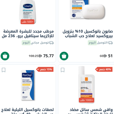
+500 طلب
صابون بانوكسيل 10% بنزويل
مرطب مجدد للبشرة المعرضة
بيروكسيد لعلاج حب الشباب
للإكزيما سيتافيل برو، 236 مل
للوجه والجسم 113 جرام
التوصيل
اليوم
توصيل مجاني
اليوم
75.77
51
108.25
60
40% خصم
15% خصم
+1000 طلب
واقي شمس سائل مضاد
لصقات بانوكسيل الليلية لعلاج