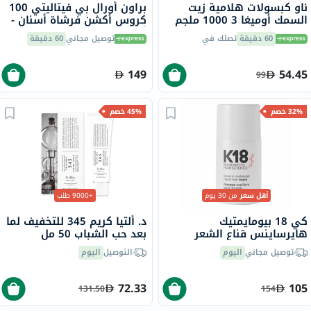
ناو كبسولات هلامية زيت
براون أورال بي فيتاليتي 100
السمك أوميغا 3 1000 ملجم
كروس أكشن فرشاة أسنان -
180 EPA / 120 DHA حزمة من
أسود D100.413.1
60 دقيقة
تصلك في
توصيل مجاني
60 دقيقة
100
149
54.45
99
32% خصم
45% خصم
أقل سعر
من 30 يوم
+9000 طلب
كي 18 بيومايمتيك
د. ألتيا كريم 345 للتخفيف لما
هايرساينس قناع الشعر
بعد حب الشباب 50 مل
لإصلاح الشعر الجزيئي بدون
توصيل مجاني
اليوم
التوصيل
اليوم
شطف 15 مل
72.33
105
131.50
154