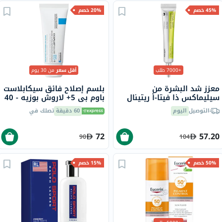
45% خصم
20% خصم
+7000 طلب
أقل سعر
من 30 يوم
معزز شد البشرة من
بلسم إصلاح فائق سيكابلاست
سيليماكس ذا فيتا-أ ريتينال
باوم بي 5+ لاروش بوزيه - 40
شوت، 15 مل
مل
التوصيل
اليوم
60 دقيقة
تصلك في
72
57.20
90
104
50% خصم
15% خصم