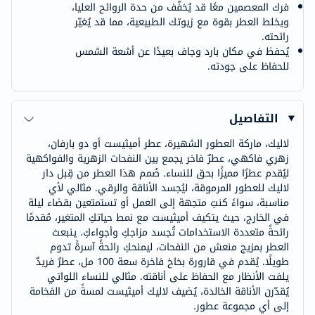
فرك المعصمين معًا قد يُخفّف من حدة الروائح العليا،
ويخلط العطر بقوة مع زيوتك الطبيعية، مما قد يُغيّر
رائحته.
يُحفظ في مكان بارد وجاف بعيدًا عن أشعة الشمس
للحفاظ على جودته.
التفاصيل
لاليك، ماركة العطور الشهيرة، عطر أميثيست أو دو بارفان،
زهري فاكهي، عطرٌ فاخر يجمع بين النفحات الزهرية والفواكهية
ليُقدم عطرًا مميزًا بحق للنساء. صُمم هذا العطر من قِبل دار
لاليك للعطور المرموقة، ليُجسد الأناقة والرقي. مثالي لأي
مناسبة، سواءً كنتِ متجهة إلى العمل أو تستمتعين بقضاء ليلة
في الخارج، حيث يتكيف أميثيست مع نمط حياتكِ المتغير، مُقدمًا
رائحةً متعددة الاستخدامات تُجسد مزاجكِ وأجواءكِ. ينبعث
العطر بمزيج منعش من النفحات، ليمنحكِ رائحةً آسرةً تدوم
طويلًا. يُقدم في قارورة بخاخ فاخرة سعة 100 مل، عطرٌ فريدٌ
يلفت الأنظار مع الحفاظ على أناقته. مثالي للنساء اللواتي
يُقدّرن الأناقة الخالدة، يُضيف لاليك أميثيست لمسةً من الفخامة
إلى أي مجموعة عطور.