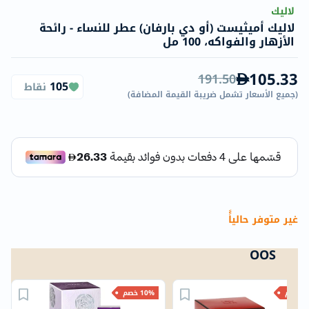
لاليك
لاليك أميثيست (أو دي بارفان) عطر للنساء - رائحة
الأزهار والفواكه، 100 مل
105.33
191.50
105
نقاط
(
جميع الأسعار تشمل ضريبة القيمة المضافة
)
غير متوفر حالياًً
OOS
خصم
10% خصم