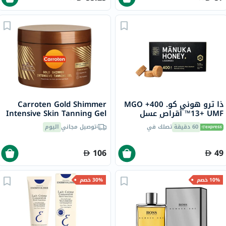
ذا ترو هوني كو. 400+ MGO
Carroten Gold Shimmer
13+ UMF™ أقراص عسل
Intensive Skin Tanning Gel
مانوكا 2.8 جرام 8 أقراص
150ml
60 دقيقة
تصلك في
توصيل مجاني
اليوم
106
49
10% خصم
30% خصم