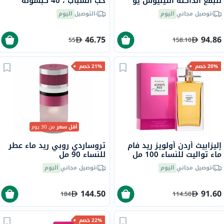
للبقع الداكنة أنثيليوس يو
حب الشباب ، 40 كبسولة
في مون 400 لاروش بوزيه،
توصيل مجاني
اليوم
التوصيل
اليوم
عامل حماية 50+ - 50 مل
46.75
94.86
55
158.10
20% خصم
21% خصم
أقل سعر
من 30 يوم
إليزابيث أردن أولويز ريد فام
تروساردي روبي ريد ماء عطر
ماء تواليت للنساء 100 مل
للنساء 90 مل
توصيل مجاني
اليوم
توصيل مجاني
اليوم
144.50
91.60
184
114.50
22% خصم