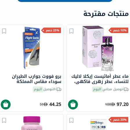
منتجات مقترحة
10% خصم
25% خصم
ماء عطر أماثيست إيكلا لاليك
برو فووت جوارب الطيران
للنساء، عطر زهري فاكهي،
سوداء مقاس المملكة
100 مل
المتحدة 8-11، زوج واحد
توصيل مجاني
اليوم
التوصيل
اليوم
P72002/2
44.25
97.20
59
108
20% خصم