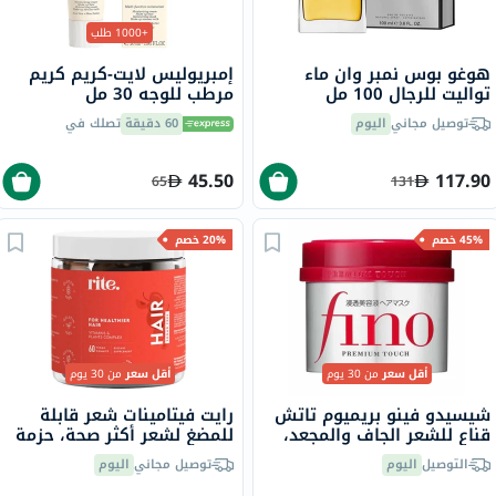
+1000 طلب
هوغو بوس نمبر وان ماء
إمبريوليس لايت-كريم كريم
تواليت للرجال 100 مل
مرطب للوجه 30 مل
توصيل مجاني
اليوم
60 دقيقة
تصلك في
45.50
117.90
65
131
45% خصم
20% خصم
أقل سعر
من 30 يوم
أقل سعر
من 30 يوم
شيسيدو فينو بريميوم تاتش
رايت فيتامينات شعر قابلة
قناع للشعر الجاف والمجعد،
للمضغ لشعر أكثر صحة، حزمة
230 جرام
من 60 قطعة
التوصيل
اليوم
توصيل مجاني
اليوم