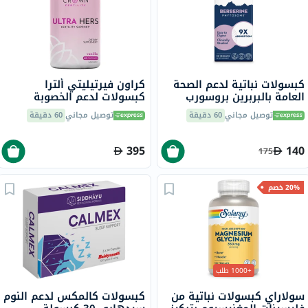
كبسولات نباتية لدعم الصحة
كراون فيرتيليتي ألترا
العامة بالبربرين بروسورب
كبسولات لدعم الخصوبة
سولاراي، 30 كبسولة
للنساء، 60
توصيل مجاني
60 دقيقة
توصيل مجاني
60 دقيقة
395
140
175
20% خصم
+1000 طلب
سولاراي كبسولات نباتية من
كبسولات كالمكس لدعم النوم