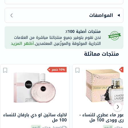
المواصفات
منتجات أصلية 100٪
نحن نقوم بتوفير جميع منتجاتنا مباشرة من العلامات
التجارية الموثوقة والموزّعين المعتمدين.
أظهر المزيد
منتجات مماثلة
10% خصم
لامور ماء عطري للنساء -
لاليك ساتين او دي بارفان للنساء
ي وودي 100 مل
100 مل
يل مجاني
اليوم
توصيل مجاني
اليوم