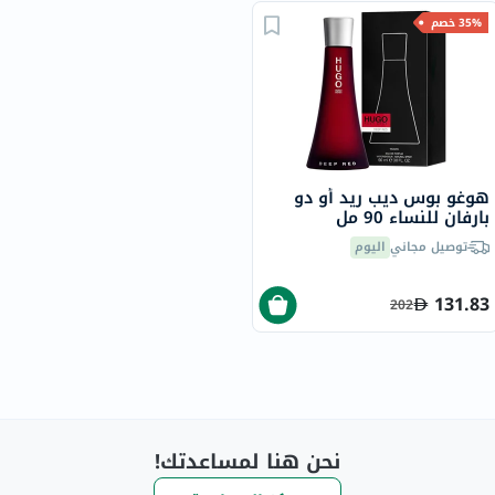
35% خصم
هوغو بوس ديب ريد أو دو
بارفان للنساء 90 مل
توصيل مجاني
اليوم
131.83
202
نحن هنا لمساعدتك!