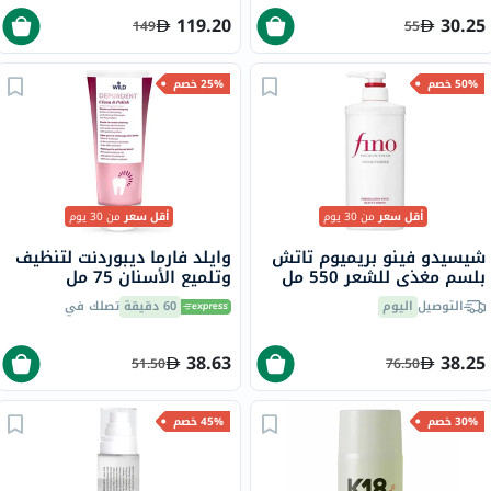
119.20
30.25
149
55
50% خصم
25% خصم
أقل سعر
من 30 يوم
أقل سعر
من 30 يوم
شيسيدو فينو بريميوم تاتش
وايلد فارما ديبوردنت لتنظيف
بلسم مغذي للشعر 550 مل
وتلميع الأسنان 75 مل
التوصيل
اليوم
60 دقيقة
تصلك في
38.63
38.25
51.50
76.50
30% خصم
45% خصم