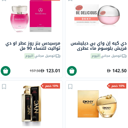
دي كيه إن واي بي ديليشس
مرسيدس بنز روز عطر او دي
فريش بلوسوم ماء عطري
تواليت للنساء 90 مل
للنساء - عطر زهري 100 مل
توصيل مجاني
اليوم
توصيل مجاني
اليوم
123.01
142.50
157.50
10% خصم
10% خصم