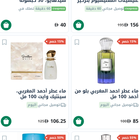
غليسينات المغنيسيوم بتركيز
سيدهايو، 30 كبسولة
350 ملجم لصحة العظام
توصيل مجاني
60 دقيقة
60 دقيقة
تصلك في
والعضلات حزمة من 120
40
156
195
15% خصم
15% خصم
ماء عطر احمد المغربي بلو من
ماء عطر أحمد المغربي،
أحمد 100 مل
سينتيك وايت 100 مل
توصيل مجاني
اليوم
توصيل مجاني
اليوم
106.25
85
125
100
55% خصم
50% خصم