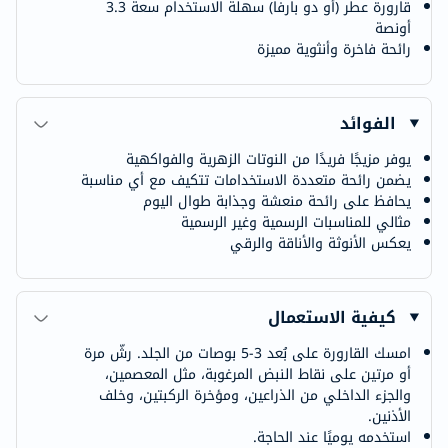
قارورة عطر (أو دو بارفا) سهلة الاستخدام سعة 3.3
أونصة
رائحة فاخرة وأنثوية مميزة
الفوائد
يوفر مزيجًا فريدًا من النوتات الزهرية والفواكهية
يضمن رائحة متعددة الاستخدامات تتكيف مع أي مناسبة
يحافظ على رائحة منعشة وجذابة طوال اليوم
مثالي للمناسبات الرسمية وغير الرسمية
يعكس الأنوثة والأناقة والرقي
كيفية الاستعمال
امسك القارورة على بُعد 3-5 بوصات من الجلد. رشّ مرة
أو مرتين على نقاط النبض المرغوبة، مثل المعصمين،
والجزء الداخلي من الذراعين، ومؤخرة الركبتين، وخلف
الأذنين.
استخدمه يوميًا عند الحاجة.