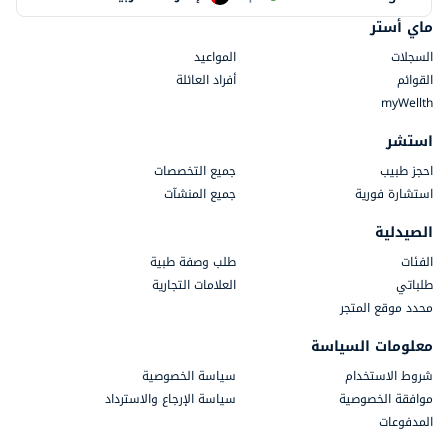
ماي أستر
السجلات
المواعيد
القوائم
أفراد العائلة
myWellth
استشر
احجز طبيب
جميع التخصصات
استشارة فورية
جميع المنشآت
الصيدلية
الفئات
طلب وصفة طبية
طلباتي
العلامات التجارية
محدد موقع المتجر
معلومات السياسة
شروط الاستخدام
سياسة الخصوصية
موافقة الخصوصية
سياسة الإرجاع والاسترداد
المدفوعات