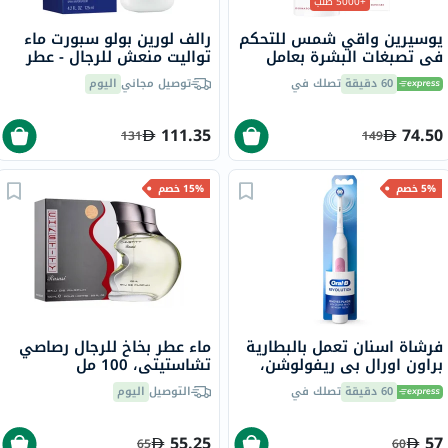
+5000 طلب
يوسيرين واقي شمس للتحكم
رالف لورين بولو سبورت ماء
في تصبغات البشرة بعامل
تواليت منعش للرجال - عطر
حماية من الشمس 50+ سائل
حمضي ومنعش 125 مل
60 دقيقة
تصلك في
توصيل مجاني
اليوم
حماية من أشعة الشمس
للبشرة غير المتجانسة 50 مل
111.35
74.50
131
149
5% خصم
15% خصم
فرشاة اسنان تعمل بالبطارية
ماء عطر بخاخ للرجال رصاصي
براون اورال بي ريفولوشن،
تشاستيتي، 100 مل
ابيض
60 دقيقة
تصلك في
التوصيل
اليوم
55.25
57
65
60