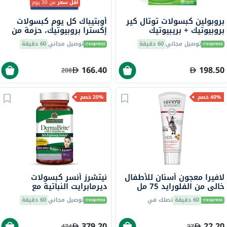
أقل سعر
من 30 يوم
بروبولين كبسولات توتال كير
أوبتيباك كل يوم كبسولات
بروبيوتيك + بريبيوتيك
إكسترا بروبيوتيك، حزمة من
وبوستبيوتيك لدعم الهضم
30
توصيل مجاني
60 دقيقة
توصيل مجاني
60 دقيقة
حزمة من 30 كبسولة
166.40
198.50
208
40% خصم
20% خصم
لافيرا معجون أسنان للأطفال
نيتشرز أنسر كبسولات
خالي من الفلورايد 75 مل
ديرمابرايت النباتية مع
الجلوتاثيون لتفتيح البشرة
60 دقيقة
تصلك في
توصيل مجاني
60 دقيقة
حزمة من 60
379.20
22.20
474
37