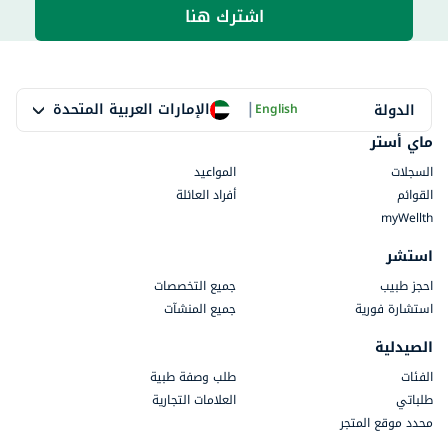
اشترك هنا
|
الإمارات العربية المتحدة
الدولة
English
ماي أستر
السجلات
المواعيد
القوائم
أفراد العائلة
myWellth
استشر
احجز طبيب
جميع التخصصات
استشارة فورية
جميع المنشآت
الصيدلية
الفئات
طلب وصفة طبية
طلباتي
العلامات التجارية
محدد موقع المتجر