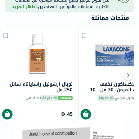
نحن نقوم بتوفير جميع منتجاتنا مباشرة من العلامات
التجارية الموثوقة والموزّعين المعتمدين.
أظهر المزيد
منتجات مماثلة
 لاكساكون تخفف
نوبال أرشونيل راسايانام سائل
الإمساك المزمن، 30 مل - 10
250 مل
توصيل مجاني
60 دقيقة
60 دقيقة
تصلك في
45