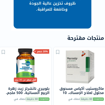
منتجات مقترحة
20% خصم
أقل سعر
من 30 يوم
ماكروستيب أكياس مسحوق
بلوبيري ناتشرلز زيت زهرة
محلول لعلاج الإمساك، 10
الربيع المسائية، 500 ملجم،
جرام، 30 قطعة
60 كبسولة هلامية
60 دقيقة
تصلك في
60 دقيقة
تصلك في