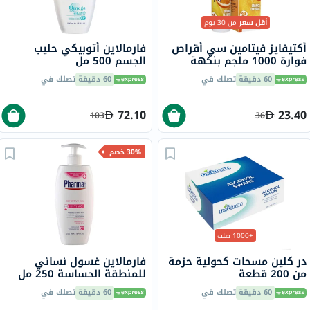
أقل سعر
من 30 يوم
أكتيفايز فيتامين سي أقراص
فارمالاين أتوبيكي حليب
فوارة 1000 ملجم بنكهة
الجسم 500 مل
البرتقال حزمة من 20
60 دقيقة
تصلك في
60 دقيقة
تصلك في
72.10
23.40
103
36
30% خصم
+1000 طلب
در كلين مسحات كحولية حزمة
فارمالاين غسول نسائي
من 200 قطعة
للمنطقة الحساسة 250 مل
60 دقيقة
تصلك في
60 دقيقة
تصلك في