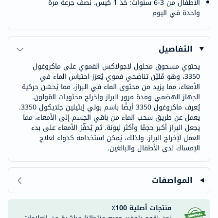
الأطفال من 3-6 سنوات: خذ 1 كيس. نصف جرعة مرة
واحدة في اليوم
التفاصيل
يحتوي مسحوق محلول لاجولاكس الفموي على ماكروغول
3350، وهو مُليّن تناضحي فموي يُعزز احتباس الماء في
الأمعاء، مما يزيد من محتوى الماء في البراز، مما يُحسّن حركية
الجهاز الهضمي ومدة مرور البراز وإخراج محتويات القولون.
يُعرف ماكروغول 3350 أيضًا باسم بولي إيثيلين جلايكول 3350.
يعمل عن طريق سحب الماء من باقي الجسم إلى الأمعاء، مما
يجعل البراز أكبر حجمًا وأكثر ليونة. ثم يُحفّز الأمعاء على بدء
العمل لإخراج البراز. ولذلك، يُمكن استخدامه كدواء لعلاج
الإمساك لدى الأطفال والبالغين.
المواصفات
منتجات أصلية 100٪