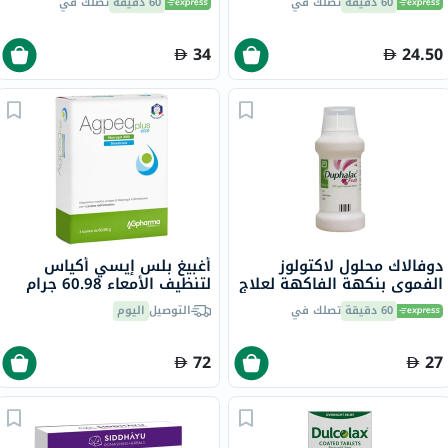
60 دقيقة
تصلك في
60 دقيقة
تصلك في
34
24.50
دوفالاك محلول لاكتولوز
أغبيغ بلس إيسي أكياس
الفموي بنكهة الفاكهة لعلاج
لتنظيف الأمعاء 60.98 جرام
الإمساك 200 مل
حزمة من 4
60 دقيقة
تصلك في
التوصيل
اليوم
72
27