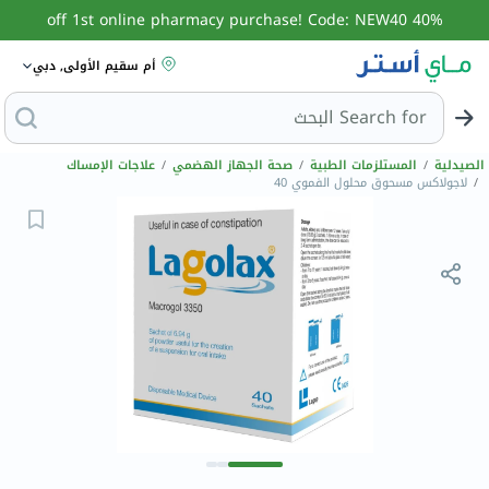
40% off 1st online pharmacy purchase! Code: NEW40
أم سقيم الأولى, دبي
Search for
البحث عن مزيل عرق
الصيدلية
/
المستلزمات الطبية
/
صحة الجهاز الهضمي
/
علاجات الإمساك
/
لاجولاكس مسحوق محلول الفموي 40