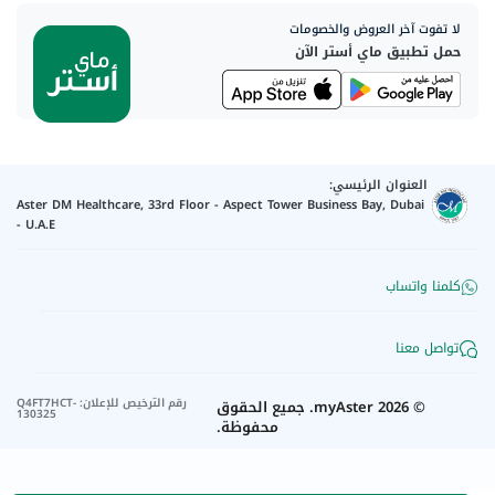
لا تفوت آخر العروض والخصومات
حمل تطبيق ماي أستر الآن
العنوان الرئيسي:
Aster DM Healthcare, 33rd Floor - Aspect Tower Business Bay, Dubai
- U.A.E
كلمنا واتساب
تواصل معنا
رقم الترخيص للإعلان
:
Q4FT7HCT-
©
2026
myAster.
جميع الحقوق
130325
محفوظة.