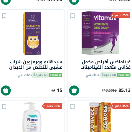
25% خصم
فيتاماكس أقراص مكمل
سيدهايو وورمزوين شراب
غذائي متعدد الفيتامينات
عشبي للتخلص من الديدان
للنساء، مرة واحدة يوميًا،
بنكهة الفاكهة للأطفال 150
60 دقيقة
تصلك في
60 دقيقة
تصلك في
حزمة من 60
مل
15
85.13
113.50
35% خصم
30% خصم