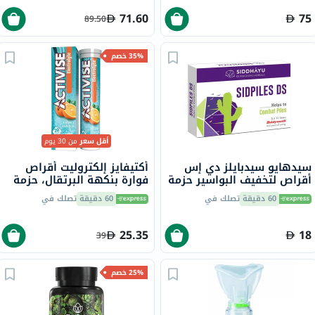
71.60
75
89.50
35% خصم
أقل سعر
من 30 يوم
سيدهايو سيدبايلز دي إس
أكتيفايز إلكتروليت أقراص
أقراص لتخفيف البواسير حزمة
فوارة بنكهة البرتقال، حزمة
من 30
من 20
60 دقيقة
تصلك في
60 دقيقة
تصلك في
25.35
18
39
25% خصم