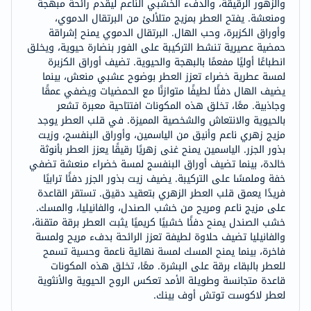
والزهور الرقيقة، والدفء الخشبي الناعم ليقدم رائحة مبهجة
ومنعشة. يفتح العطر بمزيج متلألئ من البرتقال الدموي،
وأوراق الكزبرة، وحب الهال. البرتقال الدموي يمنح إشراقة
حمضية عصيرية تنشط التركيبة على الفور بنضارة حيوية، ويخلق
انطباعًا أوليًا مفعمًا بالبهجة والحيوية. تضيف أوراق الكزبرة
لمسة عطرية خضراء تعزز العطر بوضوح عشبي منعش، بينما
يضيف الهال دفئًا لطيفًا متوازنًا مع الحمضيات ويضفي عمقًا
وجاذبية. معًا، تخلق هذه المكونات افتتاحية معبرة تشعر
بالحيوية والانتعاش والشخصية المميزة. في قلب العطر يوجد
مزيج زهري ناعم وأنيق من الياسمين، وأوراق البنفسج، وزيت
بذور الجزر. الياسمين يمنح غنى زهريًا رقيقًا يعزز العطر بأنوثة
خالدة، بينما تضيف أوراق البنفسج لمسة خضراء منعشة تضفي
خفة وملمسًا على التركيبة. يضيف زيت بذور الجزر دفئًا ترابيًا
فريدًا يعمق قلب العطر الزهري بتعقيد دقيق. تستقر القاعدة
على مزيج ناعم ومريح من خشب الصندل، والفانيليا، والمسك.
خشب الصندل يمنح دفئًا خشبيًا كريميًا يثبت العطر برقة متقنة،
والفانيليا تضيف حلاوة لطيفة تعزز الرائحة بدفء مريح ولمسة
فاخرة، بينما يمنح المسك لمسة نهائية ناعمة وحسية تسمح
للعطر بالبقاء برقة على البشرة. معًا، تخلق هذه المكونات
قاعدة متجانسة وطويلة الأمد تعكس الروح الحيوية والأنثوية
لعطر لاكوست توتش أوف بينك.