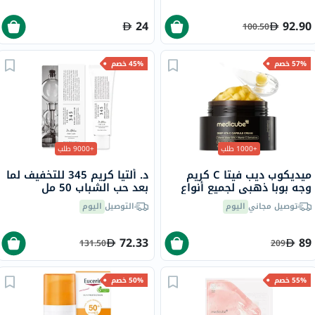
24
92.90
100.50
57% خصم
45% خصم
+1000 طلب
+9000 طلب
ميديكوب ديب فيتا C كريم
د. ألتيا كريم 345 للتخفيف لما
وجه بوبا ذهبي لجميع أنواع
بعد حب الشباب 50 مل
البشرة 55 جرام
توصيل مجاني
اليوم
التوصيل
اليوم
72.33
89
131.50
209
55% خصم
50% خصم