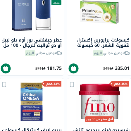
جديد
كبسولات برايورين إكسترا،
عطر جيفنشي بور أوم بلو ليبل
لتقوية الشعر، 60 كبسولة
أو دو تواليت للرجال - 100 مل
توصيل مجاني
اليوم
توصيل مجاني
اليوم
181.75
335.01
271
349
45% خصم
33% خصم
أقل سعر
من 30 يوم
شيسيدو فينو بريميوم تاتش
رينيو لايف كريتيكال كبسولات