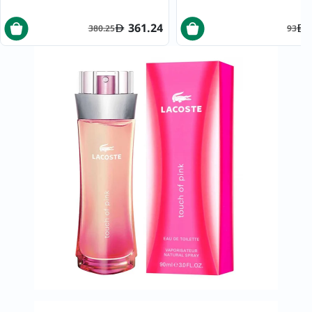
361.24
380.25
93