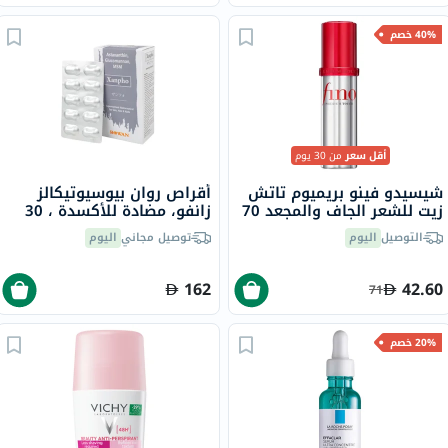
40% خصم
أقل سعر
من 30 يوم
شيسيدو فينو بريميوم تاتش
أقراص روان بيوسيوتيكالز
زيت للشعر الجاف والمجعد 70
زانفو، مضادة للأكسدة ، 30
مل
قرص
التوصيل
اليوم
توصيل مجاني
اليوم
162
42.60
71
20% خصم