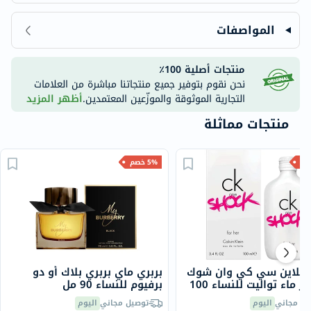
المواصفات
منتجات أصلية 100٪
نحن نقوم بتوفير جميع منتجاتنا مباشرة من العلامات
التجارية الموثوقة والموزّعين المعتمدين.
أظهر المزيد
منتجات مماثلة
5% خصم
 كلاين سي كي وان شوك
بربري ماي بربري بلاك أو دو
فور هير ماء تواليت للنساء 100
برفيوم للنساء 90 مل
يل مجاني
اليوم
توصيل مجاني
اليوم