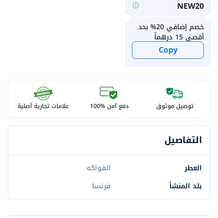
NEW20
خصم إضافي 20% بحد
أقصى 15 درهماً
Copy
توصيل موثوق
دفع آمن %100
علامات تجارية أصلية
التفاصيل
العطر
الفواكه
بلد المنشأ
فرنسا