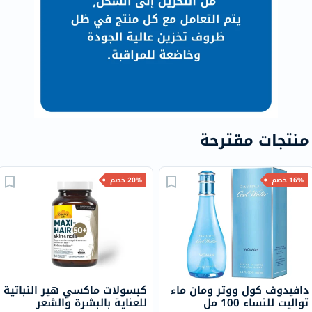
منتجات مقترحة
16% خصم
20% خصم
دافيدوف كول ووتر ومان ماء
كبسولات ماكسي هير النباتية
تواليت للنساء 100 مل
للعناية بالبشرة والشعر