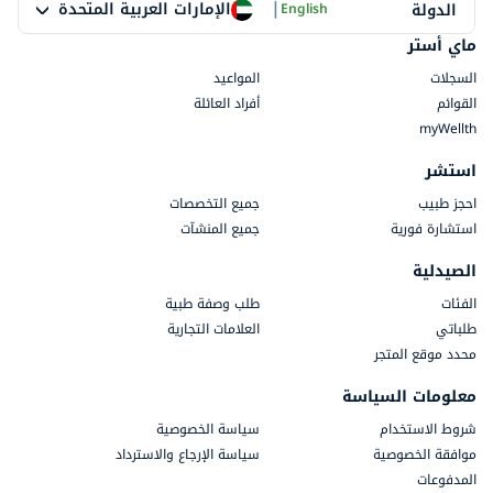
|
الإمارات العربية المتحدة
الدولة
English
ماي أستر
السجلات
المواعيد
القوائم
أفراد العائلة
myWellth
استشر
احجز طبيب
جميع التخصصات
استشارة فورية
جميع المنشآت
الصيدلية
الفئات
طلب وصفة طبية
طلباتي
العلامات التجارية
محدد موقع المتجر
معلومات السياسة
شروط الاستخدام
سياسة الخصوصية
موافقة الخصوصية
سياسة الإرجاع والاسترداد
المدفوعات