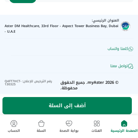
العنوان الرئيسي:
Aster DM Healthcare, 33rd Floor - Aspect Tower Business Bay, Dubai
- U.A.E
كلمنا واتساب
تواصل معنا
رقم الترخيص للإعلان
:
Q4FT7HCT-
©
2026
myAster.
جميع الحقوق
130325
محفوظة.
أضف إلى السلة
الصفحة الرئيسية
الفئات
بوابة الصحة
السلة
الحساب