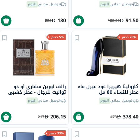
كاونتري لايف، 60 كبسولة
توصيل مجاني
اليوم
توصيل مجاني
اليوم
180
91.50
225
108.50
20% خصم
5% خصم
كارولينا هيريرا غود غيرل ماء
رالف لورين سفاري أو دو
عطر للنساء 80 مل
تواليت للرجال - عطر خشبي
125 مل
توصيل مجاني
اليوم
توصيل مجاني
اليوم
206.15
378.40
217
473
33% خصم