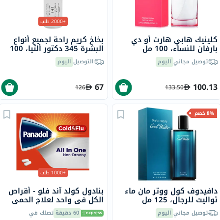
+2000 طلب
كلينيك هابي هارت أو دي
بخاخ كريم راحة لجميع أنواع
بارفان للنساء، 100 مل
البشرة 345 دكتور ألثيا، 100
مل
توصيل مجاني
اليوم
التوصيل
اليوم
67
100.13
126
133.50
8% خصم
+1000 طلب
دافيدوف كول ووتر مان ماء
بنادول كولد آند فلو - أقراص
تواليت للرجال، 125 مل
الكل في واحد لعلاج الحمى
والبرد والإنفلونزا حزمة من 24
توصيل مجاني
اليوم
60 دقيقة
تصلك في