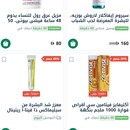
سيروم إيفاكلار لاروش بوزيه،
مزيل عرق رول للنساء يدوم
للبشرة المعرضة لحب الشباب
48 ساعة فيشي بيوتي، 50
- 30 مل
مل
توصيل مجاني
60 دقيقة
60 دقيقة
تصلك في
80
160
200
20% خصم
45% خصم
+1000 طلب
+7000 طلب
أكتيفايز فيتامين سي أقراص
معزز شد البشرة من
فوارة 1000 ملجم بنكهة
سيليماكس ذا فيتا-أ ريتينال
البرتقال حزمة من 20
شوت، 15 مل
60 دقيقة
تصلك في
التوصيل
اليوم