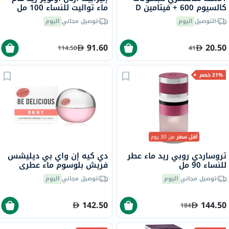
كالسيوم 600 + فيتامين D
ماء تواليت للنساء 100 مل
لصحة العظام، حزمة من 75
التوصيل
اليوم
توصيل مجاني
اليوم
91.60
20.50
114.50
41
21% خصم
أقل سعر
من 30 يوم
تروساردي روبي ريد ماء عطر
دي كيه إن واي بي ديليشس
للنساء 90 مل
فريش بلوسوم ماء عطري
للنساء - عطر زهري 100 مل
توصيل مجاني
اليوم
توصيل مجاني
اليوم
142.50
144.50
184