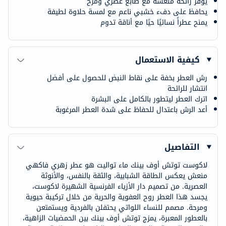
يوفر رائحة منعشة مع طابع عصري ومرح
يحافظ على دفء خشبي ناعم مع لمسة حلاوة لطيفة
يمنح عطراً نسائيًا حيًا مع أناقة تدوم
كيفية الاستعمال
رش العطر بخفة على نقاط النبض للحصول على أفضل
انتشار للرائحة
اترك العطر ليتطور بالكامل على البشرة
أعد الرش باعتدال للحفاظ على شدة العطر المرغوبة
التفاصيل
لاكوست توتش أوف بينك ماء تواليت هو عطر زهري فاكهي
منعش يعكس الطاقة الشبابية، والثقة بالنفس، والأنوثة
العصرية. من تصميم دار الأزياء الفرنسية الشهيرة لاكوست،
يجسد هذا العطر روح العفوية والحرية من خلال تركيبة حيوية
ومرحة. مصمم للنساء اللواتي يحتفلن بالفردية ويستمتعن
بالعطور المعبرة، يمزج توتش أوف بينك بين الحمضيات الزاهية،