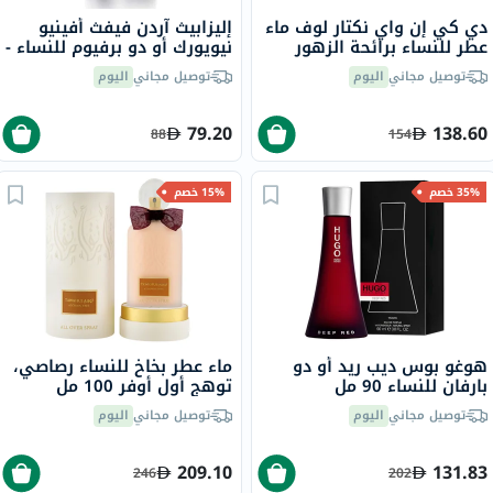
دي كي إن واي نكتار لوف ماء
إليزابيث آردن فيفث أفينيو
عطر للنساء برائحة الزهور
نيويورك أو دو برفيوم للنساء -
100 مل
عطر زهري فاخر 125 مل
توصيل مجاني
اليوم
توصيل مجاني
اليوم
79.20
138.60
88
154
35% خصم
15% خصم
هوغو بوس ديب ريد أو دو
ماء عطر بخاخ للنساء رصاصي،
بارفان للنساء 90 مل
توهج أول أوفر 100 مل
توصيل مجاني
اليوم
توصيل مجاني
اليوم
209.10
131.83
246
202