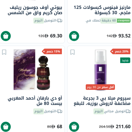
مارنيز فينوس كبسولات 125
بيوتي أوف جوسون ريليف
ملجم، 30 كبسولة
صان كريم واقٍ من الشمس
عضوي بلأرز والبروبيوتيك
60 دقيقة
تصلك في
التوصيل
اليوم
بعامل حماية 50+ وحماية
فائقة 50 مل
69.30
93.52
126
142
20% خصم
15% خصم
جديد
أقل سعر
من 30 يوم
سيروم ميلا بي 3 بجرعة
أو دي بارفان أحمد المغربي
مضاعفة لاروش بوزيه، للبقع
بيست 80 مل
الناتجة عن التعرض للشمس
توصيل مجاني
اليوم
التوصيل
اليوم
وعلامات التقدم في السن -
40 مل
68
211.60
80
264.50