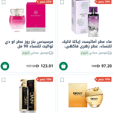
10% خصم
22% خصم
ماء عطر أماثيست إيكلا لاليك
مرسيدس بنز روز عطر او دي
للنساء، عطر زهري فاكهي،
تواليت للنساء 90 مل
100 مل
توصيل مجاني
اليوم
توصيل مجاني
اليوم
123.01
97.20
157.50
108
10% خصم
10% خصم