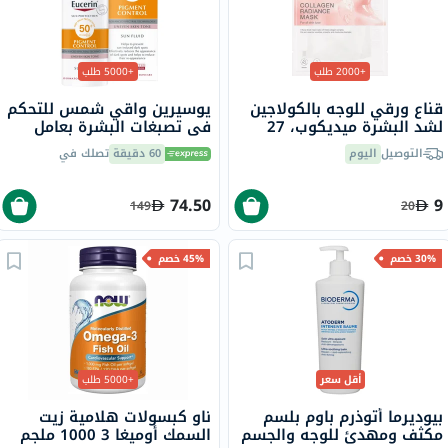
+2000 طلب
+5000 طلب
قناع ورقي للوجه بالكولاجين
يوسيرين واقي شمس للتحكم
لشد البشرة ميديكوب، 27
في تصبغات البشرة بعامل
جرام
حماية من الشمس 50+ سائل
التوصيل
اليوم
60 دقيقة
تصلك في
حماية من أشعة الشمس
للبشرة غير المتجانسة 50 مل
74.50
9
149
20
30% خصم
45% خصم
أقل سعر
+5000 طلب
بيوديرما أتوذرم باوم بلسم
ناو كبسولات هلامية زيت
مكثف ومهدئ للوجه والجسم
السمك أوميغا 3 1000 ملجم