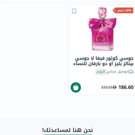
20% خصم
جوسي كوتور فيفا لا جوسي
بيتالز بليز أو دو بارفان للنساء
100 مل
توصيل مجاني
اليوم
186.60
233.25
نحن هنا لمساعدتك!