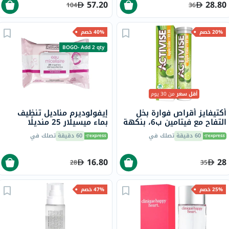
57.20
28.80
104
36
20% خصم
40% خصم
BOGO- Add 2 qty
أقل سعر
من 30 يوم
أكتيفايز أقراص فوارة بخل
إيفولوديرم مناديل تنظيف
التفاح مع فيتامين ب6، بنكهة
بماء ميسيلار 25 منديلًا
الحمضيات، حزمة من 20
16279
60 دقيقة
تصلك في
60 دقيقة
تصلك في
16.80
28
28
35
25% خصم
47% خصم