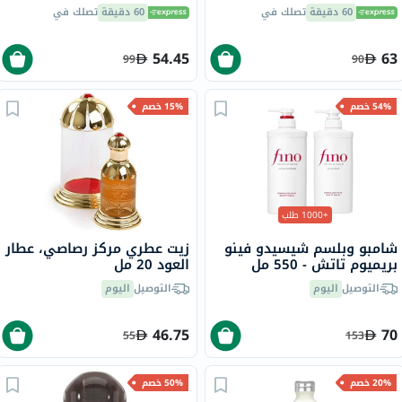
500 مل
180 EPA / 120 DHA حزمة من
60 دقيقة
تصلك في
60 دقيقة
تصلك في
100
54.45
63
99
90
54% خصم
15% خصم
+1000 طلب
شامبو وبلسم شيسيدو فينو
زيت عطري مركز رصاصي، عطار
بريميوم تاتش - 550 مل
العود 20 مل
التوصيل
اليوم
التوصيل
اليوم
46.75
70
55
153
20% خصم
50% خصم