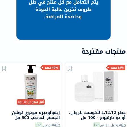
منتجات مقترحة
35% خصم
40% خصم
أقل سعر
من 30 يوم
عطر L.12.12 لاكوست للرجال،
إيفولوديرم مونوي لوشن
أو دو بارفيوم - 100 مل
الجسم المرطب 500 مل
18341
توصيل مجاني
غداً
التوصيل
غداً