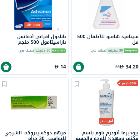
+2000 طلب
سيباميد شامبو للأطفال 500
بانادول أقراص أدفانس
مل
باراسيتامول 500 ملجم
لتخفيف الحمى والألم، 24
30 دقيقة
تصلك في
30 دقيقة
تصلك في
قرص
14
34.20
38
30% خصم
أقل سعر
بيوديرما أتوذرم باوم بلسم
مرهم دوكسيبروكت الشرجي
مكثف ومهدئ للوجه والجسم
للبواسير، 30 جرام