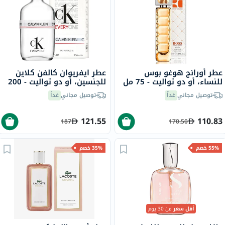
عطر أورانج هوغو بوس
عطر ايفريوان كالفن كلاين
للنساء، أو دو تواليت - 75 مل
للجنسين، أو دو تواليت - 200
مل
توصيل مجاني
غداً
توصيل مجاني
غداً
121.55
110.83
187
170.50
55% خصم
35% خصم
أقل سعر
من 30 يوم