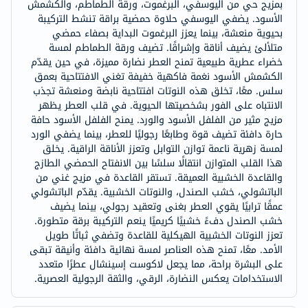
بمزيج حي من اليوسفي، البرغموت، ورقة الطماطم، والكشمش
الأسود. يضفي اليوسفي حلاوة حمضية براقة تنشط التركيبة
بحيوية منعشة، بينما يعزز البرغموت البداية بصفاء حمضي
متلألئ يضيف أناقة وإشراقًا. تضيف ورقة الطماطم لمسة
خضراء عطرية طبيعية تمنح العطر نضارة مميزة، في حين يقدّم
الكشمش الأسود نغمة فاكهية خفيفة تغني الافتتاحية بعمق
سلس. معًا، تخلق هذه النوتات افتتاحية نابضة ومنعشة تجذب
الانتباه على الفور بشخصيتها الحيوية. في قلب العطر يظهر
مزيج مثير من الفلفل الأسود والورد. يمنح الفلفل الأسود حافة
حارة دافئة تضيف قوة وطابعًا رجوليًا للعطر، بينما يضفي الورد
لمسة زهرية ناعمة توازن التوابل وتعزز الأناقة الراقية. يخلق
هذا القلب المتوازن انتقالًا سلسًا بين الانفتاح الحمضي الطازج
والقاعدة الخشبية العميقة. تستقر القاعدة في مزيج غني من
الباتشولي، خشب الصندل، والنوتات الخشبية. يقدّم الباتشولي
عمقًا ترابيًا يقوي العطر بغنى وتعقيد رجولي، بينما يضيف
خشب الصندل دفءً خشبيًا كريميًا ينعم التركيبة برقة متطورة.
تعزز النوتات الخشبية الهيكلية للقاعدة وتضفي ثباتًا طويل
الأمد. معًا، تمنح هذه العناصر لمسة نهائية دافئة وأنيقة تبقى
على البشرة براحة، مما يجعل لاكوست إسينشال عطرًا متعدد
الاستخدامات يعكس النضارة، الرقي، والثقة الرجولية العصرية.