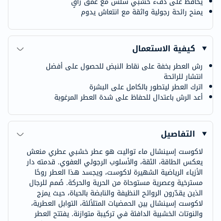
يحافظ على دفء خشبي سلس مع عمق راقٍ
يمنح رائحة رجولية واثقة مع انتعاش يدوم
كيفية الاستعمال
رش العطر بخفة على نقاط النبض للحصول على أفضل
انتشار للرائحة
اترك العطر ليتطور بالكامل على البشرة
أعد الرش باعتدال للحفاظ على شدة العطر المرغوبة
التفاصيل
لاكوست إسينشال ماء تواليت هو عطر خشبي عطري منعش
يعكس الطاقة، الثقة، والأسلوب الرجولي العفوي. قدمته دار
الأزياء الرياضية الشهيرة لاكوست، ويجسد هذا العطر روحًا
مسترخية وعصرية مستوحاة من الحرية والحركة. صُمم للرجال
الذين يقدّرون الروائح النظيفة والنابضة بالحياة، حيث يمزج
لاكوست إسينشال بين الحمضيات المتلألئة، التوابل العطرية،
والنوتات الخشبية الدافئة في تركيبة متوازنة. يفتتح العطر