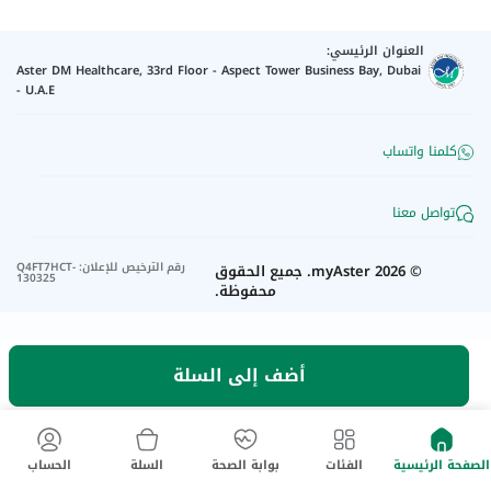
العنوان الرئيسي:
Aster DM Healthcare, 33rd Floor - Aspect Tower Business Bay, Dubai
- U.A.E
كلمنا واتساب
تواصل معنا
رقم الترخيص للإعلان
:
Q4FT7HCT-
©
2026
myAster.
جميع الحقوق
130325
محفوظة.
أضف إلى السلة
الصفحة الرئيسية
الفئات
بوابة الصحة
السلة
الحساب