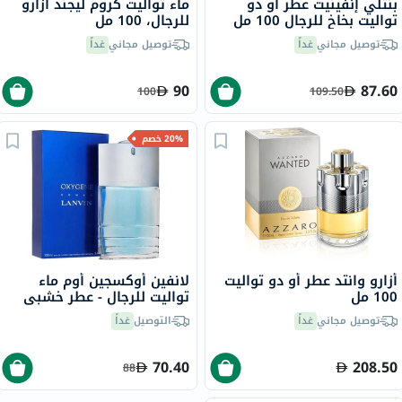
بنتلي إنفينيت عطر أو دو
ماء تواليت كروم ليجند أزارو
تواليت بخاخ للرجال 100 مل
للرجال، 100 مل
توصيل مجاني
غداً
توصيل مجاني
غداً
90
87.60
100
109.50
20% خصم
أزارو وانتد عطر أو دو تواليت
لانفين أوكسجين أوم ماء
100 مل
تواليت للرجال - عطر خشبي
منعش 100 مل
توصيل مجاني
غداً
التوصيل
غداً
70.40
208.50
88