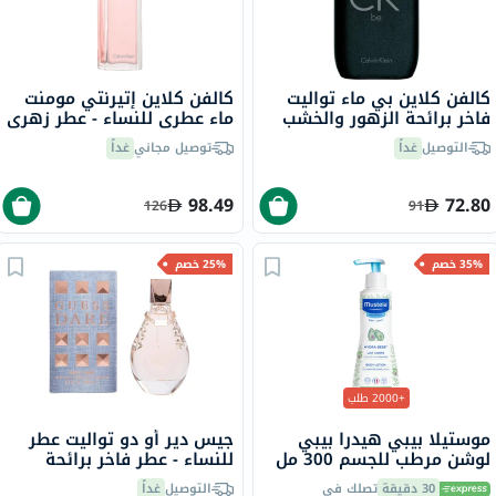
كالفن كلاين بي ماء تواليت
كالفن كلاين إتيرنتي مومنت
فاخر برائحة الزهور والخشب
ماء عطري للنساء - عطر زهري
100 مل
فاخر 100 مل
التوصيل
غداً
توصيل مجاني
غداً
98.49
72.80
126
91
35% خصم
25% خصم
+2000 طلب
موستيلا بيبي هيدرا بيبي
جيس دير أو دو تواليت عطر
لوشن مرطب للجسم 300 مل
للنساء - عطر فاخر برائحة
المسك الزهري 100 مل
30 دقيقة
تصلك في
التوصيل
غداً