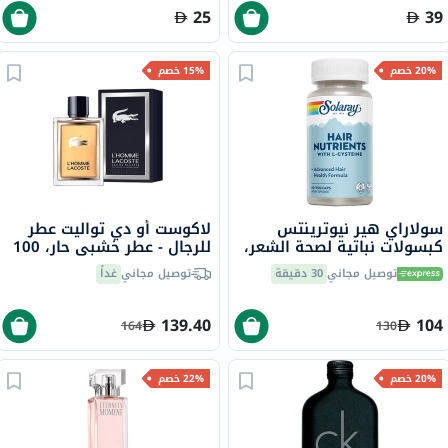
25
39
20% خصم
15% خصم
سولاراي هير نيوترينتس
لاكوست أو دي تواليت عطر
كبسولات نباتية لصحة الشعر،
للرجال - عطر خشبي حار، 100
60 كبسولة
مل
توصيل مجاني
30 دقيقة
توصيل مجاني
غداً
139.40
104
164
130
20% خصم
22% خصم