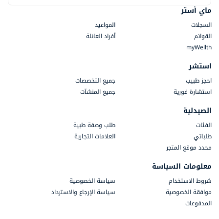
ماي أستر
السجلات
المواعيد
القوائم
أفراد العائلة
myWellth
استشر
احجز طبيب
جميع التخصصات
استشارة فورية
جميع المنشآت
الصيدلية
الفئات
طلب وصفة طبية
طلباتي
العلامات التجارية
محدد موقع المتجر
معلومات السياسة
شروط الاستخدام
سياسة الخصوصية
موافقة الخصوصية
سياسة الإرجاع والاسترداد
المدفوعات