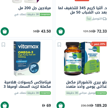
د. ألتيا كريم 345 للتخفيف لما
ميلاجين جل 200 مل
بعد حب الشباب 50 مل
30 دقيقة
تصلك في
التوصيل
غداً
43.50
72.33
58
131.50
20% خصم
بلو بيري ناتشورالز مكمل
فيتاماكس كبسولات هلامية
غذائي يومي واحد متعدد
مكملة لزيت السمك أوميغا 3
الفيتامينات والمعادن للنساء،
1000 ملجم حزمة من 30
توصيل مجاني
30 دقيقة
30 دقيقة
تصلك في
حزمة من 60 قرص
69
189.20
236.50