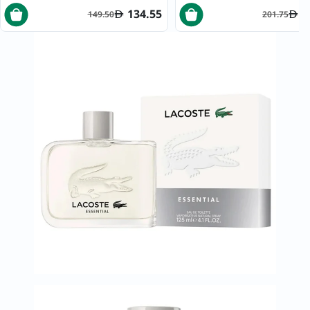
134.55
1
149.50
201.75