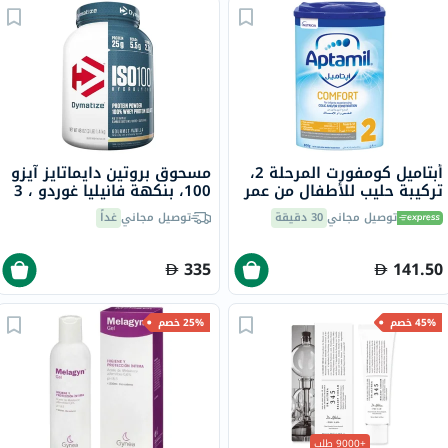
أبتاميل كومفورت المرحلة 2،
مسحوق بروتين دايماتايز آيزو
تركيبة حليب للأطفال من عمر
100، بنكهة فانيليا غوردو ، 3
6 إلى 12 شهرًا لعلاج المغص
رطل
توصيل مجاني
30 دقيقة
توصيل مجاني
غداً
والإمساك، 800 جرام
335
141.50
45% خصم
25% خصم
+9000 طلب