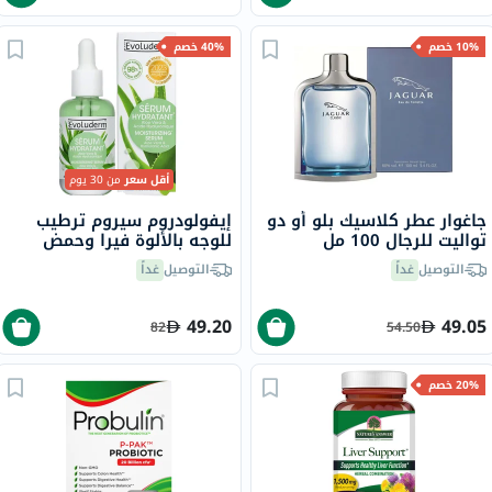
10% خصم
40% خصم
أقل سعر
من 30 يوم
جاغوار عطر كلاسيك بلو أو دو
إيفولودروم سيروم ترطيب
تواليت للرجال 100 مل
للوجه بالألوة فيرا وحمض
الهيالورونيك لترطيب البشرة
التوصيل
غداً
التوصيل
غداً
30 مل
49.20
49.05
82
54.50
20% خصم