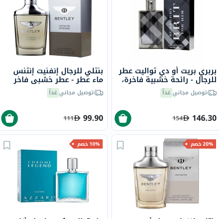
بربري بريت أو دي تواليت عطر
بنتلي للرجال إنفنيت إنتنس
للرجال - رائحة خشبية فاخرة،
ماء عطر - عطر خشبي فاخر
100 مل
100 مل
توصيل مجاني
غداً
توصيل مجاني
غداً
99.90
146.30
111
154
20% خصم
10% خصم