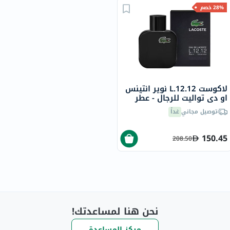
28% خصم
لاكوست L.12.12 نوير انتينس
او ​​دي تواليت للرجال - عطر
خشبي عطري، 100 مل
توصيل مجاني
غداً
150.45
208.50
نحن هنا لمساعدتك!
مركز المساعدة