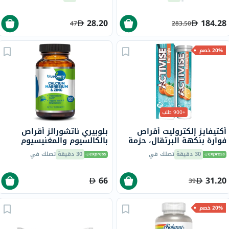
28.20
184.28
47
283.50
20% خصم
+900 طلب
أكتيفايز إلكتروليت أقراص
بلوبيري ناتشورالز أقراص
فوارة بنكهة البرتقال، حزمة
بالكالسيوم والمغنيسيوم
من 20
والزنك، 100 قطعة
30 دقيقة
تصلك في
30 دقيقة
تصلك في
66
31.20
39
20% خصم