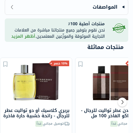
المواصفات
منتجات أصلية 100٪
نحن نقوم بتوفير جميع منتجاتنا مباشرة من العلامات
التجارية الموثوقة والموزّعين المعتمدين.
أظهر المزيد
منتجات مماثلة
10% خصم
لندن عطر تواليت للرجال -
بربري كلاسيك أو دو تواليت عطر
كو الفاخر 100 مل
للرجال - رائحة خشبية حارة فاخرة
100 مل
يل مجاني
غداً
توصيل مجاني
غداً