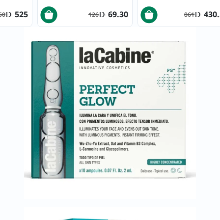
العظام
525
69.30
430
50
126
861
والمفاصل
المخ
والذاكرة
صحة
القلب
دعم
مرضى
السكري
دعم
الكلى
والمسالك
البولية
دعم
الكبد
صحة