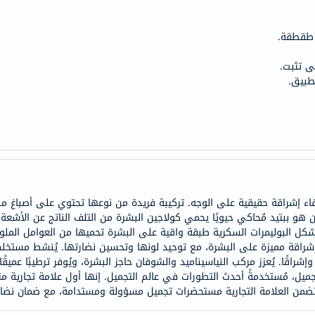
doppelherz
NMN
 طقطقة.
dessert-
ى تثبت.
essence
طبيق.
Biochem
SVR
skinceuticals
feel
true-
honey
إضفاء إشراقة حقيقية على الوجه. تركيبة فريدة من نوعها تحتوي على أصباغ 
الصحة
ن هو ببتيد مُحاكي حيويًا يحمي كولاجين البشرة من التلف الناتج عن الأشعة
والمكملات
ُشكل البوليمرات السكرية طبقة واقية على البشرة تحميها من العوامل الملوث
أساسيات
إشراقة مميزة على البشرة، مع توحيد لونها وتحسين نضارتها. يُنشط مستخلص
شراقًا. يُعزز مركب النياسيناميد والشوفان حاجز البشرة، ويُوفر ترطيبًا عميقًا
العناية
لتجميل، مُستخدمةً أحدث التطورات في عالم التجميل. إنها أول علامة تجارية
الصحية
باقة