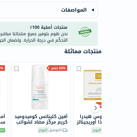
المواصفات
منتجات أصلية 100٪
نحن نقوم بتوفير جميع منتجاتنا مباشر
التحكّم في درجة الحرارة. ولضمان الج
منتجات مماثلة
50% خصم
50% خصم
50% 
جديد
أقل سعر
أمبولات بروتيوس هيدرا
أفين كلينانس كوميدوميد
أمب
بلس إس بي ذا أوريجينالز
كريم مركّز مضاد لشوائب
مارتي ديرم ، 2 مل - 30
البشرة المعرضة لحب
أمب
توصيل مجاني
اليوم
التوصيل
اليوم
أمبولة
الشباب 30 مل