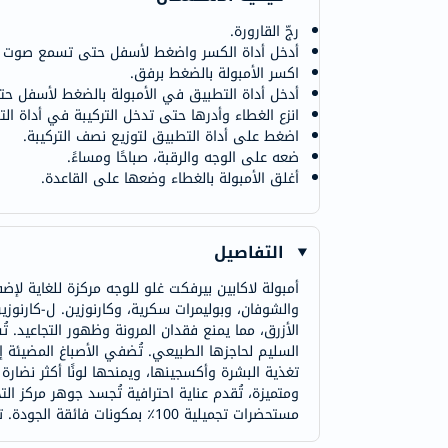
رجّ القارورة.
أدخل أداة الكسر واضغط لأسفل حتى تسمع صوت
اكسر الأمبولة بالضغط برفق.
أدخل أداة التطبيق في الأمبولة بالضغط لأسفل حت
انزع الغطاء وأدرها حتى تدخل التركيبة في أداة الت
اضغط على أداة التطبيق لتوزيع نصف التركيبة.
ضعه على الوجه والرقبة، صباحًا ومساءً.
أغلق الأمبولة بالغطاء وضعها على القاعدة.
التفاصيل
أمبولة لاكابين بيرفكت غلو للوجه مركزة للغاية ل
والشوفان، وبوليمرات سكرية، وكارنوزين. ل-كارنوزي
الأزرق، مما يمنع فقدان المرونة وظهور التجاعيد. ت
السليم لحاجزها الطبيعي. تُضفي الأصباغ المضيئة 
تغذية البشرة وأكسجينها، ويمنحها لونًا أكثر نضارة وإ
ومتميزة، تُقدم عناية احترافية تُجسد جوهر مركز ا
مستحضرات تجميلية 100٪ بمكونات فائقة الجودة. تضمن العلامة التجارية مستحضرات تجميل مسؤولة ومستدامة، مع ضمان نضارتها وجودتها.