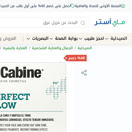
المنصة الأولى للصحة والعافية
احصل على خصم 40% على أول طلب من الصيدلية أونلاين استخدم الكود: NEW40
الصيدلية
احجز طبيب
بوابة الصحة
البصريات
العروض و
الصيدلية
/
الجمال والعناية الشخصية
/
العناية بالبشرة
/
%40 خصم