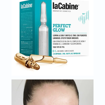
البروستاتا
الفيتامينات
مالتي
فيتامين
فيتامين
أ
فيتامين
ب
فيتامين
ج
فيتامين
د
فيتامين
هـ
المعادن
المغنيسيوم
الحديد