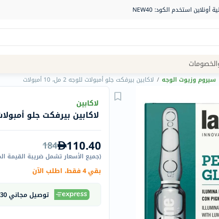
Site
الخصومات
Navigation
سيروم وزيوت الوجه
/
لاكابين بيرفكت جلو أمبولات للوجه 2 مل، 10 أمبولات
الصيدلية
لاكابين
لاكابين بيرفكت جلو أمبولات للوجه 2 مل،
الماركات
NDL
110.40
184
Humantara
(
جميع الأسعار تشمل ضريبة القيمة ال
carroten
بقي 4 فقط، اطلب الآن
betadine
La
توصيل مجاني 30 دقيقة
Roche
Posay