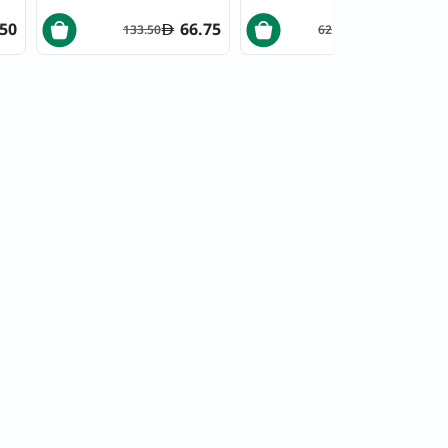
.50
66.75
311.48
133.50
622.96