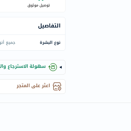
century
توصيل موثوق
accu-
chek
activise
التفاصيل
acuvue
annemarie-
نوع البشرة
جميع أنو
borlind
webber-
naturals
سهولة الاسترجاع والإ
aveeno
freestylelibre
اعثر على المتجر
cetaphil
CHalpha
cerave
dralthea
mustela
celimax