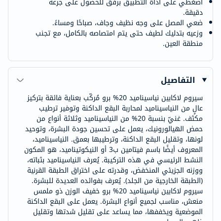
اضغطي على أداة التطبيق برفق للحصول على جرعة
دقيقة.
ضعي المصل على وجه نظيف وجاف، صباحًا ومساءً.
وزعيه بتدليك لطيف حتى يتم امتصاصه بالكامل، مع تجنب
منطقة العين.
التفاصيل
سيروم لاكابين نياسيناميد 20% برو مُركّب بعناية فائقة بتركيز
عالٍ من النياسيناميد لمحاربة البقع الداكنة وتوفير ترطيب
مكثف. غنيّ بنسبة 20% من النياسيناميد وثلاثة أنواع من
حمض الهيالورونيك، يعمل على تحسين جودة البشرة، وتوحيد
لونها، وتقليل البقع الداكنة، وترطيبها بعمق. النياسيناميد،
المعروف أيضًا باسم فيتامين ب3 أو النيكوتيناميد، هو المكون
النشط الرئيسي في هذه التركيبة. يُعرف النياسيناميد بثباته،
ووزنه الجزيئي المنخفض، وقدرته على اختراق الطبقة القرنية
(الطبقة الخارجية من الجلد). يُعرف بفوائده العديدة للبشرة.
سيروم لاكابين نياسيناميد 20% برو خفيف الوزن ذو ملمس
منعش، مناسب لجميع أنواع البشرة. يعمل على البقع الداكنة
الموضعية ويخففها، مما يساعد على تقليل شدتها وتقليل