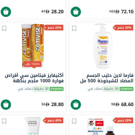
28.20
72.10
47
103
30% خصم
20% خصم
+1000 طلب
فارما لاين حليب الجسم
أكتيفايز فيتامين سي أقراص
المضاد للشيخوخة 500 مل
فوارة 1000 ملجم بنكهة
البرتقال حزمة من 20
30 دقيقة
تصلك في
30 دقيقة
تصلك في
28.80
68.60
36
98
20% خصم
40% خصم