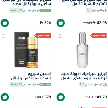
لتفتيح البشرة 30 مل
سكين سيوتيكالز، مضاد
للتجاعيد - 30 مل
التوصيل
غداً
توصيل مجاني
30 دقيقة
524
62.98
114.50
45% خصم
40% خصم
تيرتير سيراميك أمبولة حليب
إسدين سيروم
ترطيب سيروم مغذي 40 مل
إيسدينسيوتكس ريتينال
إنتنس الليلي المضاد للتجاعيد
توصيل مجاني
غداً
توصيل مجاني
30 دقيقة
50 مل
378
101.20
630
184