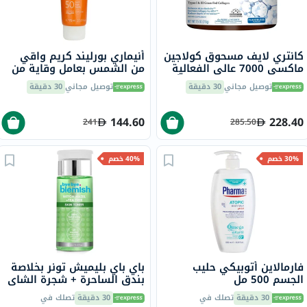
كانتري لايف مسحوق كولاجين
أنيماري بورليند كريم واقي
ماكسي 7000 عالي الفعالية
من الشمس بعامل وقاية من
مع فيتامين سي وفيتامين أ
الشمس 50 75 مل
توصيل مجاني
30 دقيقة
توصيل مجاني
30 دقيقة
والبيوتين لشد البشرة بدون
نكهة 213 جرام
144.60
228.40
241
285.50
30% خصم
40% خصم
فارمالاين أتوبيكي حليب
باي باي بليميش تونر بخلاصة
الجسم 500 مل
بندق الساحرة + شجرة الشاي
لموازنة البشرة 130 مل
30 دقيقة
تصلك في
30 دقيقة
تصلك في