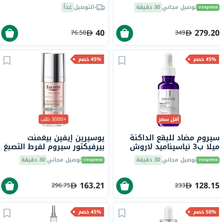
للنساء حزمة من 60 قرص
علامات التقدم في السن، 30
توصيل مجاني
30 دقيقة
التوصيل
غداً
مل
40
279.20
76.50
349
45% خصم
45% خصم
أقل سعر
+3000 طلب
سيروم مضاد للبقع الداكنة
يوسيرين إيفين بيغمنت
ميلا ب3 نياسيناميد لاروش
بيرفيكتور سيروم لفرط التصبغ
بوزيه، لجميع أنواع البشرة -
المزدوج 30 مل
توصيل مجاني
30 دقيقة
توصيل مجاني
30 دقيقة
30 مل
163.21
128.15
296.75
233
50% خصم
45% خصم