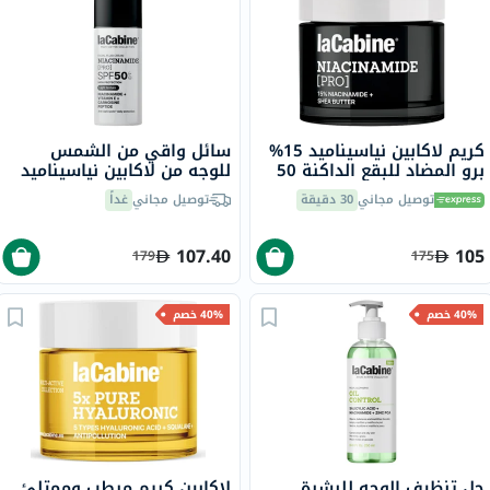
كريم لاكابين نياسيناميد 15%
سائل واقي من الشمس
برو المضاد للبقع الداكنة 50
للوجه من لاكابين نياسيناميد
مل
برو بعامل حماية من الشمس
توصيل مجاني
30 دقيقة
توصيل مجاني
غداً
50، 30 مل
107.40
105
179
175
40% خصم
40% خصم
جل تنظيف الوجه للبشرة
لاكابين كريم مرطب وممتلئ