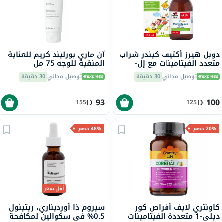
دوبل هيرز أكتيف كيندر شراب
آن ماري بورليند كريم للعناية
متعدد الفيتامينات مع إل-
المنقية للوجه 75 مل
ليسين 150 مل
توصيل مجاني
30 دقيقة
توصيل مجاني
30 دقيقة
93
100
155
125
20% خصم
48% خصم
أقل سعر
كاونتري لايف أقراص كور
سيروم ذا أورديناري، ريتينول
ديلي-1 متعددة الفيتامينات
0.5% في سكوالين لمكافحة