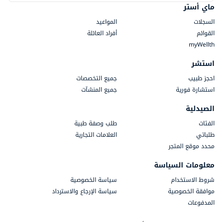
ماي أستر
السجلات
المواعيد
القوائم
أفراد العائلة
myWellth
استشر
احجز طبيب
جميع التخصصات
استشارة فورية
جميع المنشآت
الصيدلية
الفئات
طلب وصفة طبية
طلباتي
العلامات التجارية
محدد موقع المتجر
معلومات السياسة
شروط الاستخدام
سياسة الخصوصية
موافقة الخصوصية
سياسة الإرجاع والاسترداد
المدفوعات