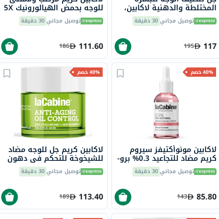
المختلطة والدهنية لاكابين،
للوجه بحمض الهيالورونيك 5X
250 مل
لجميع أنواع البشرة 50 مل
توصيل مجاني
30 دقيقة
توصيل مجاني
30 دقيقة
111.60
117
186
195
40% خصم
40% خصم
لاكابين مونوأكتيفز سيروم
لاكابين كريم جل للوجه مضاد
كريم مضاد للتجاعيد 0.3% برو-
للشيخوخة للتحكم في دهون
ريتينول لجميع أنواع البشرة
الوجه مع زنك الهيالورونيك
توصيل مجاني
30 دقيقة
توصيل مجاني
30 دقيقة
30 مل
والنياسيناميد وحمض
الساليسيليك للبشرة الدهنية
50 مل
113.40
85.80
189
143