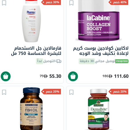
40% خصم
30% خصم
لاكابين كولاجين بوست كريم
فارمالاين جل الاستحمام
لإعادة تكثيف وشد الوجه
للبشرة الحساسة 750 مل
لجميع أنواع البشرة 50 مل
توصيل مجاني
30 دقيقة
التوصيل
غداً
55.30
111.60
79
186
20% خصم
20% خصم