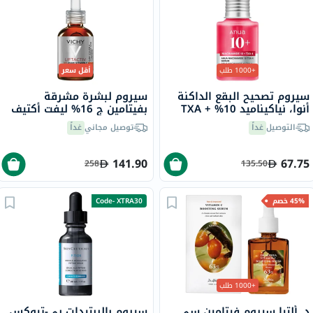
+1000 طلب
أقل سعر
سيروم تصحيح البقع الداكنة
سيروم لبشرة مشرقة
أنوا، نياكيناميد 10% + TXA
بفيتامين ج 16% ليفت أكتيف
4%، 30 مل
فيشي، 20 مل
التوصيل
غداً
توصيل مجاني
غداً
141.90
67.75
258
135.50
45% خصم
Code- XTRA30
+1000 طلب
د. ألتيا سيروم فيتامين سي
سيروم بالببتيدات بي-تيوكس