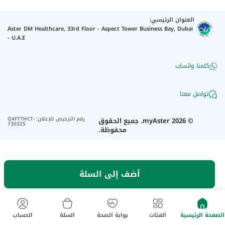
العنوان الرئيسي:
Aster DM Healthcare, 33rd Floor - Aspect Tower Business Bay, Dubai
- U.A.E
كلمنا واتساب
تواصل معنا
رقم الترخيص للإعلان
:
Q4FT7HCT-
©
2026
myAster.
جميع الحقوق
130325
محفوظة.
أضف إلى السلة
الصفحة الرئيسية
الفئات
بوابة الصحة
السلة
الحساب