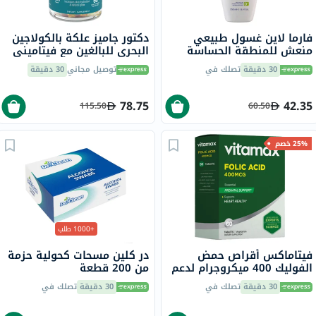
فارما لاين غسول طبيعي
دكتور جاميز علكة بالكولاجين
منعش للمنطقة الحساسة
البحري للبالغين مع فيتاميني
للنساء 250 مل
ج وهـ، حزمة من 60
30 دقيقة
تصلك في
توصيل مجاني
30 دقيقة
78.75
42.35
115.50
60.50
25% خصم
+1000 طلب
فيتاماكس أقراص حمض
در كلين مسحات كحولية حزمة
الفوليك 400 ميكروجرام لدعم
من 200 قطعة
ما قبل الولادة ووظائف القلب
30 دقيقة
تصلك في
30 دقيقة
تصلك في
الصحية حزمة من 60