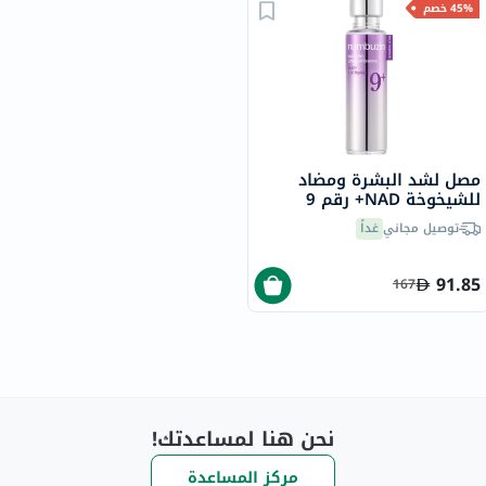
45% خصم
مصل لشد البشرة ومضاد
للشيخوخة NAD+ رقم 9
نومبوزين
توصيل مجاني
غداً
91.85
167
نحن هنا لمساعدتك!
مركز المساعدة