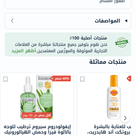
ظهور المسام.
المواصفات
منتجات أصلية 100٪
نحن نقوم بتوفير جميع منتجاتنا مباشرة من العلامات
التجارية الموثوقة والموزّعين المعتمدين.
أظهر المزيد
منتجات مماثلة
40% خصم
أقل سعر
من 30 يوم
ليب للعناية بالبشرة
إيفولودروم سيروم ترطيب للوجه
ن بروتكت آند هايدريت،
بالألوة فيرا وحمض الهيالورونيك