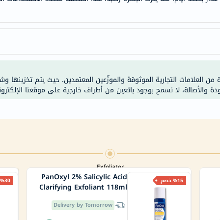
خسارة
الوزن
فحص
صحي
روتيني
باقة
ة من العلامات التجارية الموثوقة والموزّعين المعتمدين. حيث يتم تخزينها و
القلب
ودة والأصالة، لا نسمح بوجود بائعين من أطراف خارجية على موقعنا الإلكترون
الصحي
Original
IV
اختبار
التحسس
الغذائي
Exfoliator
الحالة
PanOxyl 2% Salicylic Acid
%15 خصم
%30 خصم
Clarifying Exfoliant 118ml
الصحية
البشرة
Delivery by Tomorrow
والشعر