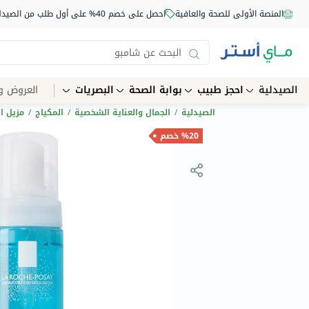
المنصة الأولى للصحة والعافية
احصل على خصم 40% على أول طلب من الصيدلية أونلاين استخدم الكود: NEW40
الصيدلية
احجز طبيب
بوابة الصحة
البصريات
العروض و
الصيدلية
/
الجمال والعناية الشخصية
/
المكياج
/
مزيل ا
%20 خصم