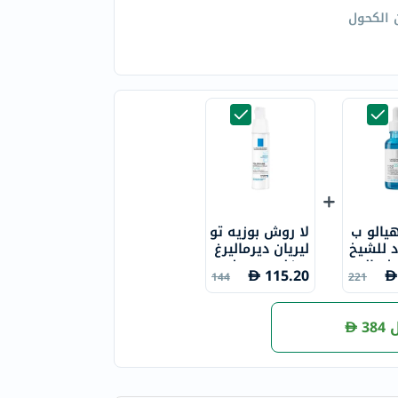
 الكحول
يالو ب
لا روش بوزيه تو
اد للشيخ
ليريان ديرماليرغ
مض الهي
و فلويد مرطب
115.20
144
221
ك لاروش
وجه للبشرة الح
ساسة 40 مل
384