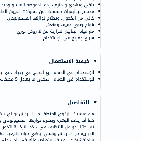
ينقي ويهدئ ويحترم درجة الحموضة الفسيولوجية
مُصمم ببوليمرات مستمدة من غسولات العيون الطب
خالي من الكحول، ويحترم توازنها الفسيولوجي
قوام رغوي خفيف ومنعش
مع مياه الينابيع الحرارية من لا روش بوزي
سريع ومريح في الإستخدام
كيفية الاستعمال
للإستخدام في الحمام: إرغِ المنتج في يديك حتى ي
للإستخدام في الحمام: اسكبي ما يعادل 5 مضخات في ماء الاستحمام أثناء ملء حوض الاستحمام.
التفاصيل
ماء ميسيلار الرغوي المنظف من لا روش بوزاي ينظ
كما أنه ينعم البشرة ويحترم توازنها الفسيولوجي ب
تم اختيار عوامل التنظيف في هذه التركيبة لتكون ذ
الحرارية من لا روش بوساي، وهي مياه طبيعية مهد
والمتقشرة عن طريق امتصاص وزنه في الماء على مد