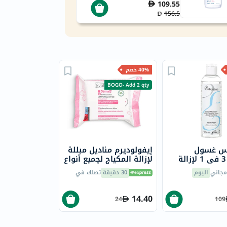
109.55
156.5
40% خصم
BOGO- Add 2 qty
يس غسول
إيفولوديرم مناديل مبللة
ميسيلار 3 في 1 لإزالة
لإزالة المكياج لجميع أنواع
وتنظيف البشرة
البشرة 25 منديلًا 1627
مجاني
اليوم
30 دقيقة
تصلك في
14.40
24
109