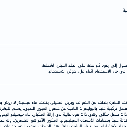
doppelherz
ية
NMN
dessert-
essence
Biochem
SVR
skinceuticals
feel
تحول إلى رغوة ثم ضعه على الجلد المبلل. اشطفه.
true-
honey
الصحة
والمكملات
أساسيات
ف البشرة بلطف من الشوائب ويزيل المكياج. ينظف ماء ميسيلار لا روش بو
العناية
فضل تركيبة غنية بالبوليمرات الناتجة عن غسول العيون الطبي. يسمح للبشرة
الصحية
ات تحمل مثالي وهي ذات قوة عالية في إزالة المكياج. ماء ميسيلار الرغوي 
ئة غنية بمضادات الأكسدة السيلينيوم. المكون الآخر هو الغلسرين، وله خص
باقة
ار بضعة أيام، مما يترك البشرة رطبة. هذا المنظف متعدد الاستخدامات ا