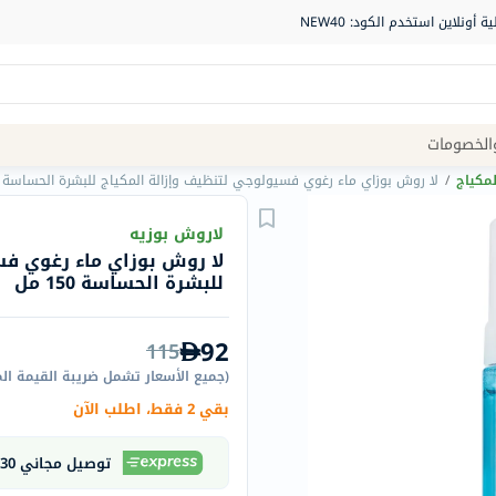
Site
الخصومات
Navigation
لمكياج
/
لا روش بوزاي ماء رغوي فسيولوجي لتنظيف وإزالة المكياج للبشرة الحساسة 150 مل
الصيدلية
لاروش بوزيه
لا روش بوزاي ماء رغوي فس
الماركات
للبشرة الحساسة 150 مل
NDL
Humantara
92
115
carroten
(
جميع الأسعار تشمل ضريبة القيمة ال
betadine
بقي 2 فقط، اطلب الآن
La
Roche
توصيل مجاني 30 دقيقة
Posay