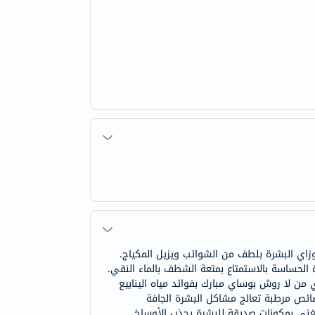
زاي البشرة بلطف من الشوائب ويزيل المكياج.
 الحساسة بالاستمتاع بمتعة الشطف بالماء النقي.
من لا روش بوساي مبارك بفوائد مياه الينابيع
ائص مرطبة تعالج مشاكل البشرة الجافة
لغني بمكونات صديقة للبشرة يجذب الأوساخ