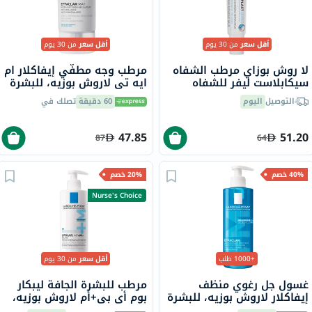
أقل سعر
من 30 يوم
أقل سعر
من 30 يوم
لا روش بوزاي مرطب الشفاه
مرطب وجه مطفّي إيفاكلار ام
سيكابلاست ليفر للشفاه
ايه تي لاروش بوزيه، للبشرة
الجافة والمتشققة 7.5 مل
الدهنية - 40 مل
التوصيل
اليوم
60 دقيقة
تصلك في
47.85
51.20
87
64
40% خصم
20% خصم
Nurse's Choice
+1000 طلب
أقل سعر
من 30 يوم
غسول جل رغوي منظف
مرطب للبشرة الجافة ليبكار
إيفاكلار لاروش بوزيه، للبشرة
بوم أي بي+أم لاروش بوزيه،
الدهنية - 400 مل
400 مل