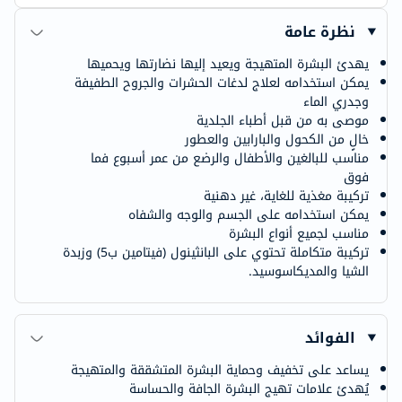
نظرة عامة
يهدئ البشرة المتهيجة ويعيد إليها نضارتها ويحميها
يمكن استخدامه لعلاج لدغات الحشرات والجروح الطفيفة
وجدري الماء
موصى به من قبل أطباء الجلدية
خالٍ من الكحول والبارابين والعطور
مناسب للبالغين والأطفال والرضع من عمر أسبوع فما
فوق
تركيبة مغذية للغاية، غير دهنية
يمكن استخدامه على الجسم والوجه والشفاه
مناسب لجميع أنواع البشرة
تركيبة متكاملة تحتوي على البانثينول (فيتامين ب5) وزبدة
الشيا والمديكاسوسيد.
الفوائد
يساعد على تخفيف وحماية البشرة المتشققة والمتهيجة
يُهدئ علامات تهيج البشرة الجافة والحساسة