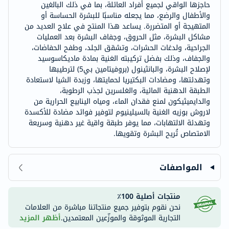
حاجزها الواقي لجميع أفراد العائلة، بما في ذلك البالغين
والأطفال والرضع، مما يجعله مناسبًا للبشرة الحساسة أو
المتهيجة أو المتضررة. يساعد هذا المنتج في علاج العديد من
مشاكل البشرة، مثل الحروق، وجفاف البشرة بعد العمليات
الجراحية، ولدغات الحشرات، وتشقق الجلد، وطفح الحفاضات،
والجفاف، وذلك بفضل تركيبته الغنية بمادة ماديكاسوسيد
لإصلاح البشرة، والبانثينول (بروفيتامين بي5) لترطيبها
وتهدئتها، ومضادات البكتيريا لحمايتها، وزبدة الشيا لاستعادة
الطبقة الدهنية المائية، والغلسرين لجذب الرطوبة،
والدايميثيكون لمنع فقدان الماء، ومياه الينابيع الحرارية من
لاروش بوزيه الغنية بالسيلينيوم لتوفير فوائد مضادة للأكسدة
وتهدئة الالتهابات، مما يوفر طبقة واقية غير دهنية وسريعة
الامتصاص تُريح البشرة وتقويها.
المواصفات
منتجات أصلية 100٪
نحن نقوم بتوفير جميع منتجاتنا مباشرة من العلامات
التجارية الموثوقة والموزّعين المعتمدين.
أظهر المزيد