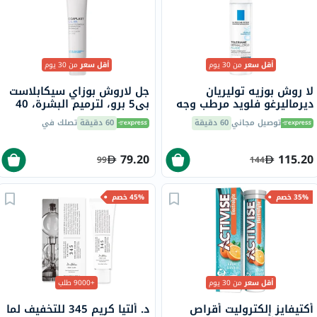
أقل سعر
من 30 يوم
أقل سعر
من 30 يوم
لا روش بوزيه توليريان
جل لاروش بوزاي سيكابلاست
ديرماليرغو فلويد مرطب وجه
بي5 برو، لترميم البشرة، 40
للبشرة الحساسة 40 مل
مل
توصيل مجاني
60 دقيقة
60 دقيقة
تصلك في
79.20
115.20
99
144
35% خصم
45% خصم
أقل سعر
من 30 يوم
+9000 طلب
أكتيفايز إلكتروليت أقراص
د. ألتيا كريم 345 للتخفيف لما