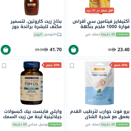
أقل سعر
من 30 يوم
أكتيفايز فيتامين سي أقراص
بخاخ زيت كاروتين، لتسمير
فوارة 1000 ملجم بنكهة
مكثف للبشرة برائحة جوز
البرتقال حزمة من 20
الهند، 200 مل
60 دقيقة
تصلك في
التوصيل
اليوم
41.70
23.40
69.50
36
25% خصم
20% خصم
برو فوت جوارب لترطيب القدم
وايلي فاينست بيك كبسولات
بعمق مع شجرة الشاي
جيلاتينية لينة من زيت السمك
وفيتامين E لإصلاح البشرة
أوميغا 3 بتركيز 1000 ملجم
60 دقيقة
تصلك في
توصيل مجاني
60 دقيقة
الجافة،حزمه من زوج واحد
من حمض إيكوسابنتينويك