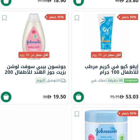
18.90
25.80
31.50
40
30% خصم
35% خصم
أقل سعر
من 30 يوم
أقل سعر
من 30 يوم
إيغو كيو في كريم مرطب
جونسون بيبي سوفت لوشن
للأطفال 100 جرام
بزيت جوز الهند للأطفال 200
مل
60 دقيقة
تصلك في
التوصيل
اليوم
19.50
53.03
30
75.75
35% خصم