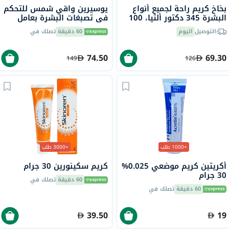
بخاخ كريم راحة لجميع أنواع
يوسيرين واقي شمس للتحكم
البشرة 345 دكتور ألثيا، 100
في تصبغات البشرة بعامل
مل
حماية من الشمس 50+ سائل
التوصيل
اليوم
60 دقيقة
تصلك في
حماية من أشعة الشمس
للبشرة غير المتجانسة 50 مل
74.50
69.30
149
126
+1000 طلب
+3000 طلب
أكريتين كريم موضعي 0.025%
كريم سكينورين 30 جرام
30 جرام
60 دقيقة
تصلك في
60 دقيقة
تصلك في
39.50
19