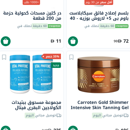
أقل سعر
من 30 يوم
+1000 طلب
بلسم إصلاح فائق سيكابلاست
در كلين مسحات كحولية حزمة
باوم بي 5+ لاروش بوزيه - 40
من 200 قطعة
مل
60 دقيقة
تصلك في
60 دقيقة
تصلك في
11
72
90
35% خصم
جديد
Carroten Gold Shimmer
مجموعة مسحوق ببتيدات
Intensive Skin Tanning Gel
الكولاجين البقري فيتال
150ml
بروتينز - 2 × 284 جرام
توصيل مجاني
اليوم
توصيل مجاني
اليوم