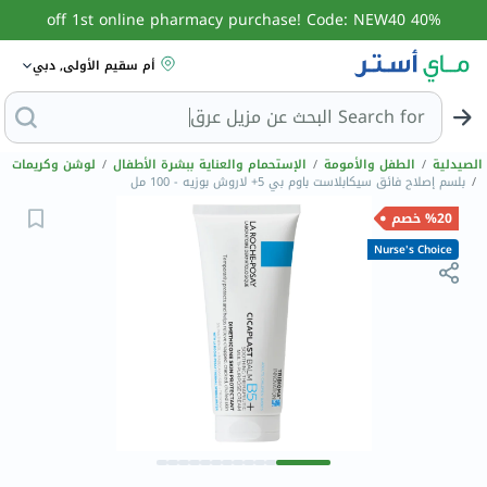
40% off 1st online pharmacy purchase! Code: NEW40
أم سقيم الأولى, دبي
Search for
ا
الصيدلية
/
الطفل والأمومة
/
الإستحمام والعناية ببشرة الأطفال
/
لوشن وكريمات
/
بلسم إصلاح فائق سيكابلاست باوم بي 5+ لاروش بوزيه - 100 مل
%20 خصم
Nurse's Choice