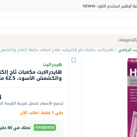
Site
الخصومات
Navigation
يب الرياضي
/
هايدرالايت مكعبات ثلج إلكتروليت لعلاج الجفاف بنكهة التفاح والكشمش الأسود، 62.5 مل، حزمة
الصيدلية
هيدراليت
هايدرالايت مكعبات ثلج إلك
الماركات
والكشمش الأسود، 62.5 مل، حزمة من 16 قطعة
NDL
Humantara
4
carroten
(
جميع الأسعار تشمل ضريبة القيمة ال
betadine
بقي 1 فقط، اطلب الآن
La
Roche
تصلك في 60 دقيقة
Posay