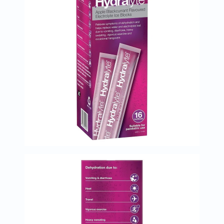
البروستاتا
الفيتامينات
مالتي
فيتامين
فيتامين
أ
فيتامين
ب
فيتامين
ج
فيتامين
د
فيتامين
هـ
المعادن
المغنيسيوم
الحديد