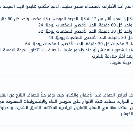
 افتح أحد الأطراف باستخدام مقص نظيف. ادفع مكعب هايدرا لايت المجمد 
doppelherz
NMN
ل 60 دقيقة. الحد الأقصى للمكعبات يوميًا: 16
dessert-
essence
Biochem
SVR
ند الشعور بالعطش أو عند ظهور علامات الجفاف. لا تتجاوز الجرعة اليومية 
skinceuticals
يعد أكثر ملاءمة للشرب
feel
true-
honey
الصحة
 أعراض الجفاف عند الأطفال والكبار، حيث توفر حلاً للجفاف الناتج عن التقيؤ
والمكملات
الحرارة. تساعد هذه الألواح على تعويض الماء والإلكتروليتات المفقودة في
أساسيات
ن استخدامها في السفر، التمارين الرياضية المكثفة، التعرق الشديد، والحرا
العناية
لكوشر.
الصحية
باقة