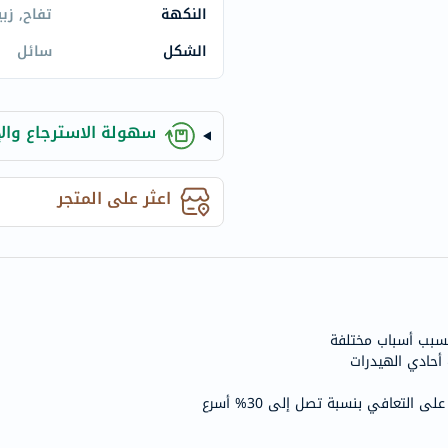
century
النكهة
تفاح, زب
accu-
الشكل
سائل
chek
activise
acuvue
سهولة الاسترجاع والإ
annemarie-
borlind
webber-
اعثر على المتجر
naturals
aveeno
freestylelibre
cetaphil
CHalpha
بسبب أسباب مختلفة
cerave
أحادي الهيدرات
dralthea
التعافي بنسبة تصل إلى 30% أسرع
mustela
celimax