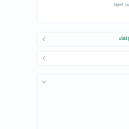
يب اسود
لغاء