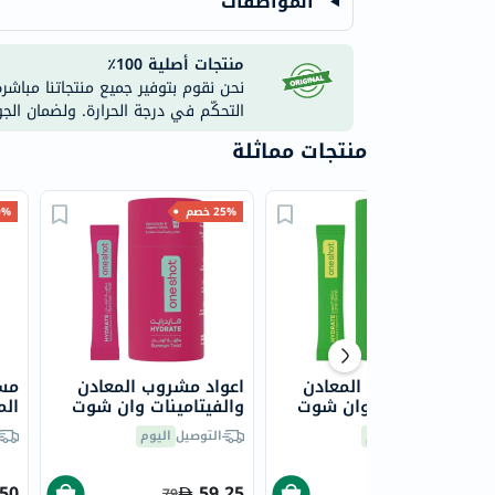
المواصفات
منتجات أصلية 100٪
نحن نقوم بتوفير جميع منتجاتنا مباشر
التحكّم في درجة الحرارة. ولضمان الج
منتجات مماثلة
20% خصم
25% خصم
10% 
اعواد مشروب المعادن
اعواد مشروب المعادن
مسح
والفيتامينات وان شوت
والفيتامينات وان شوت
الم
هايدرايت، بنكهة الليمون
هايدرايت، بنكهة الرمان -
نكه
التوصيل
اليوم
التوصيل
اليوم
- 14 قطعة
14 قطعة
قط
.50
59.25
63.20
79
79