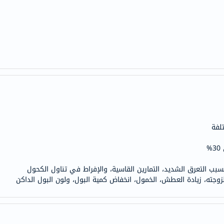
anua
theordinary
neocell
K18
uriage
planet-
paleo
egoqv
optimumnutrition
لفة
olaplex
solaray
%
cosrx
vitalproteins
بب التعرق الشديد، التمارين القاسية، والإفراط في تناول الكحول
جته، زيادة العطش، الخمول، انخفاض كمية البول، ولون البول الداكن
optibac
OMRON
fino
Goongbe