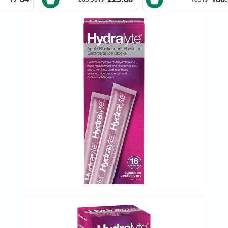
العظام
والمفاصل
المخ
والذاكرة
صحة
القلب
دعم
مرضى
السكري
دعم
الكلى
والمسالك
البولية
دعم
الكبد
صحة