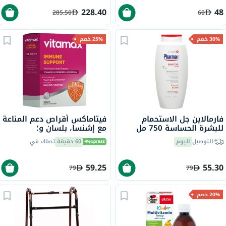
نكهة 213 جرام
228.40
48
285.50
60
30% خصم
25% خصم
فارمالاين جل الاستحمام
فيتاماكس أقراص دعم المناعة
للبشرة الحساسة 750 مل
مع إشنسا، بلسان و؛
غولدنسال، حزمة من 30 قرص
التوصيل
اليوم
60 دقيقة
تصلك في
59.25
55.30
79
79
20% خصم