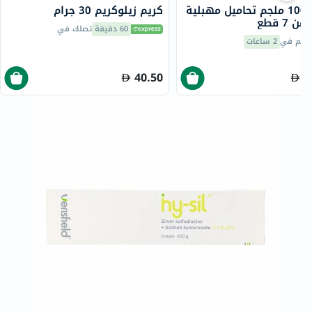
يانليب 100 ملجم تحاميل مهبلية
كريم زيلوكريم 30 جرام
ن 7 قطع
60 دقيقة
تصلك في
سليم في
2 ساعات
40.50
1