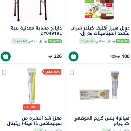
دوبل هيرز أكتيف كيندر شراب
دايانج مشاية معدنية بنية
متعدد الفيتامينات مع إل-
DY04919L
ليسين 150 مل
توصيل مجاني
60 دقيقة
توصيل مجاني
60 دقيقة
226
100
125
45% خصم
+7000 طلب
هيالو4 بلس كريم الموضعي
معزز شد البشرة من
25 جرام
سيليماكس ذا فيتا-أ ريتينال
شوت، 15 مل