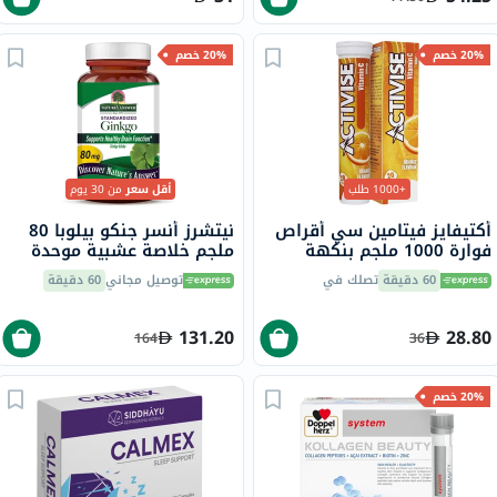
20% خصم
20% خصم
+1000 طلب
أقل سعر
من 30 يوم
أكتيفايز فيتامين سي أقراص
نيتشرز أنسر جنكو بيلوبا 80
فوارة 1000 ملجم بنكهة
ملجم خلاصة عشبية موحدة
البرتقال حزمة من 20
نباتية لدعم الإدراك، حزمة من
60 دقيقة
تصلك في
توصيل مجاني
60 دقيقة
60 كبسولة
131.20
28.80
164
36
20% خصم