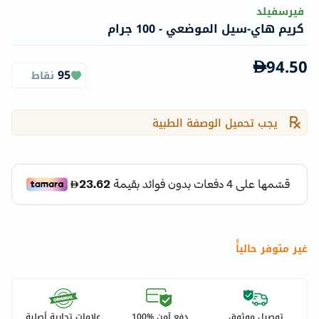
فيرسفيلد
كريم هاي-سيل الموضعي - 100 جرام
94.50
95
نقاط
يجب تحميل الوصفة الطبية
غير متوفر حالياًً
توصيل موثوق
دفع آمن %100
علامات تجارية أصلية