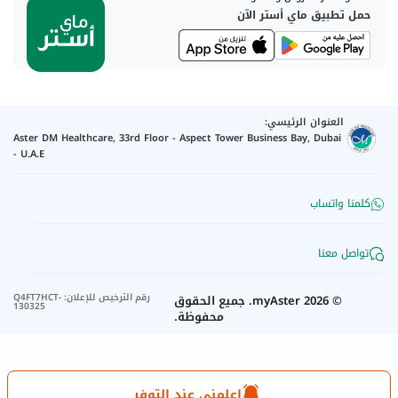
حمل تطبيق ماي أستر الآن
العنوان الرئيسي:
Aster DM Healthcare, 33rd Floor - Aspect Tower Business Bay, Dubai
- U.A.E
كلمنا واتساب
تواصل معنا
رقم الترخيص للإعلان
:
Q4FT7HCT-
©
2026
myAster.
جميع الحقوق
130325
محفوظة.
اعلمني عند التوفر