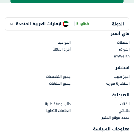
|
الإمارات العربية المتحدة
الدولة
English
ماي أستر
السجلات
المواعيد
القوائم
أفراد العائلة
myWellth
استشر
احجز طبيب
جميع التخصصات
استشارة فورية
جميع المنشآت
الصيدلية
الفئات
طلب وصفة طبية
طلباتي
العلامات التجارية
محدد موقع المتجر
معلومات السياسة