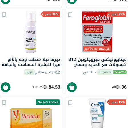
25% خصم
30% خصم
أقل سعر
من 30 يوم
فيتابيوتيكس فيروجلوبين B12
ديرما بيلا منظف وجه بالألو
كبسولات مع الحديد وحمض
فيرا للبشرة الحساسة والجافة
الفوليك وفيتامين B12
150 مل
60 دقيقة
تصلك في
توصيل مجاني
اليوم
لمحاربة التعب، 30 كبسولة
84.53
36
120.75
48
15% خصم
Nurse's Choice