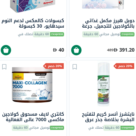
دوبل هيرز مكمل غذائي
كبسولات كالمكس لدعم النوم
بالكولاجين للتجميل، جرعة
سيدهايو، 30 كبسولة
واحدة في قارورة قابلة
توصيل مجاني
60 دقيقة
60 دقيقة
تصلك في
للشرب، حزمة من 30
40
391.20
489
20% خصم
20% خصم
نايتشرز أنسر كريم لتفتيح
كانتري لايف مسحوق كولاجين
البشرة بخلاصة جذر عرق
ماكسي 7000 عالي الفعالية
السوس، مقاوم لعلامات
مع فيتامين سي وفيتامين أ
60 دقيقة
تصلك في
توصيل مجاني
60 دقيقة
التقدم في السن، 50 مل
والبيوتين لشد البشرة بدون