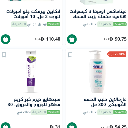
فيتاماكس أوميغا 3 كبسولات
لاكابين بيرفكت جلو أمبولات
هلامية مكملة بزيت السمك
للوجه 2 مل، 10 أمبولات
1000 ملجم حزمة من 60
60 دقيقة
تصلك في
توصيل مجاني
60 دقيقة
110.40
90.75
184
121
30% خصم
فارمالاين حليب الجسم
سيدهايو ديرم كير كريم
الأتوبيكي 300 مل
مطهر للجروح والحروق، 30
جرام
60 دقيقة
تصلك في
60 دقيقة
تصلك في
31
54.25
77.50