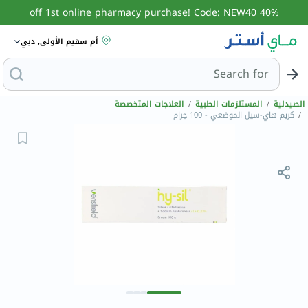
40% off 1st online pharmacy purchase! Code: NEW40
أم سقيم الأولى, دبي
Search for
البحث عن مزيل عر
الصيدلية
/
المستلزمات الطبية
/
العلاجات المتخصصة
/
كريم هاي-سيل الموضعي - 100 جرام