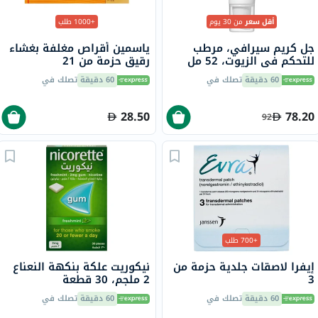
أقل سعر
من 30 يوم
+1000 طلب
جل كريم سيرافي، مرطب
ياسمين أقراص مغلفة بغشاء
للتحكم في الزيوت، 52 مل
رقيق حزمة من 21
60 دقيقة
تصلك في
60 دقيقة
تصلك في
28.50
78.20
92
+700 طلب
إيفرا لاصقات جلدية حزمة من
نيكوريت علكة بنكهة النعناع
3
2 ملجم، 30 قطعة
60 دقيقة
تصلك في
60 دقيقة
تصلك في