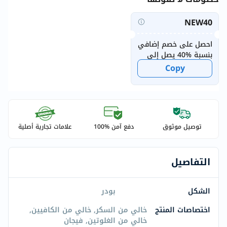
NEW40
احصل على خصم إضافي
بنسبة %40 يصل إلى
20 درهماً إماراتياً
Copy
للمستخدمين الجدد
توصيل موثوق
دفع آمن %100
علامات تجارية أصلية
التفاصيل
الشكل
بودر
اختصاصات المنتج
خالي من السكر, خالي من الكافيين,
خالي من الغلوتين, فيجان