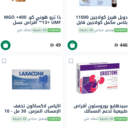
دوبل هيرز كولاجين 11000
ذا ترو هوني كو. 400+ MGO
بلاس مكمل كولاجين قابل
13+ UMF™ أقراص عسل
للشرب لصحة المفاصل، قوارير
مانوكا 2.8 جرام 8 أقراص
توصيل مجاني
60 دقيقة
60 دقيقة
تصلك في
جرعة واحدة حزمة من 30
كبسولة
49
446
سيدهايو يوروستون أقراص
اكياس لاكساكون تخفف
طبيعية لدعم المسالك
الإمساك المزمن، 30 مل - 10
البولية، حزمة من 30
قطع
60 دقيقة
تصلك في
توصيل مجاني
60 دقيقة