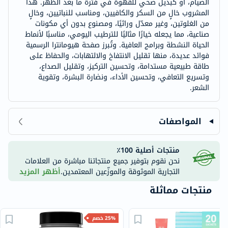
الصيام، أو كبديل صحي للقهوة في فترة ما بعد الظهر. هذا
المشروب خالٍ من السكر والكافيين، ومناسب للنباتيين، وخالٍ
من الغلوتين، وغير معدّل وراثيًا، ومصنوع بدون أي مكونات
صناعية، مما يجعله خيارًا مثاليًا للترطيب اليومي، مناسبًا لأنماط
الحياة النشطة وبرامج العافية. وتُبرز صفحة هيومانترا الرسمية
فوائد عديدة، منها تقليل الانتفاخ والالتهابات، والحفاظ على
طاقة طبيعية مستدامة، وتحسين التركيز، وتقليل الصداع،
وتسريع التعافي، وتحسين الأداء، ونضارة البشرة، وتقوية
الشعر.
المواصفات
منتجات أصلية 100٪
نحن نقوم بتوفير جميع منتجاتنا مباشرة من العلامات
التجارية الموثوقة والموزّعين المعتمدين.
أظهر المزيد
منتجات مماثلة
25% خصم