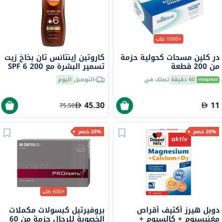
+1000 طلب
در كلين مسحات كحولية حزمة
كاروتين إينتانس تان بخاخ زيت
من 200 قطعة
تسمير البشرة مع SPF 6 200
مل
60 دقيقة
تصلك في
التوصيل
اليوم
45.30
11
75.50
20% خصم
20% خصم
+600 طلب
دوبل هيرز أكتيف أقراص
بروفيرتيل كبسولات مكملات
مغنيسيوم + كالسيوم +
الخصوبة للرجال حزمة من 60