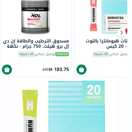
ليتات هيومانترا بالتوت
مسحوق الترطيب والطاقة إن دي
20 كيس
إل برو هيلث، 750 جرام - نكهة
الليمون
توصيل مجاني
60 دقيقة
توصيل مجاني
60 دقيقة
183.75
245