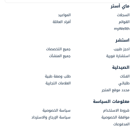
ماي أستر
السجلات
المواعيد
القوائم
أفراد العائلة
myWellth
استشر
احجز طبيب
جميع التخصصات
استشارة فورية
جميع المنشآت
الصيدلية
الفئات
طلب وصفة طبية
طلباتي
العلامات التجارية
محدد موقع المتجر
معلومات السياسة
شروط الاستخدام
سياسة الخصوصية
موافقة الخصوصية
سياسة الإرجاع والاسترداد
المدفوعات