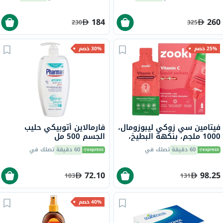
حزمة من 180
184
260
230
325
25% خصم
30% خصم
فيتامين سي زوكي ليبوزومال،
فارمالاين أتوبيكي حليب
1000 ملجم، بنكهة البطيخ،
الجسم 500 مل
للأطفال، كيس 15 مل، 14
60 دقيقة
تصلك في
60 دقيقة
تصلك في
قطعة
72.10
98.25
103
131
40% خصم