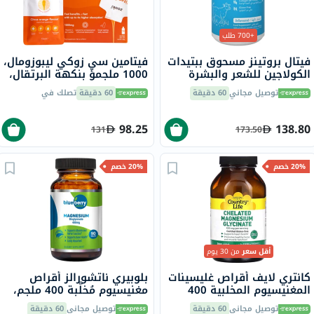
+700 طلب
فيتال بروتينز مسحوق ببتيدات
فيتامين سي زوكي ليبوزومال،
الكولاجين للشعر والبشرة
1000 ملجمؤ بنكهة البرتقال،
والأظافر 284 جرام
للأطفال، كيس 15 مل، 14
توصيل مجاني
60 دقيقة
60 دقيقة
تصلك في
قطعة
98.25
138.80
131
173.50
20% خصم
20% خصم
أقل سعر
من 30 يوم
كانتري لايف أقراص غليسينات
بلوبيري ناتشورالز أقراص
المغنيسيوم المخلبية 400
مغنيسيوم مُخلَّبة 400 ملجم،
ملجم لصحة العظام والعضلات،
90 قطعة B0258
توصيل مجاني
60 دقيقة
توصيل مجاني
60 دقيقة