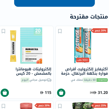
منتجات مقترحة
20% خصم
+900 طلب
أكتيفايز إلكتروليت أقراص
إلكتروليتات هيومانترا
فوارة بنكهة البرتقال، حزمة
بالمشمش - 20 كيس
من 20
60 دقيقة
تصلك في
توصيل مجاني
اليوم
115
31.20
39
25% خصم
20% خصم