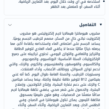
استخدمه في أي وقت خلال اليوم، بعد التمارين الرياضية،
أثناء السفر، أو كمنعش بعد الظهر
التفاصيل
مشروب هيومانترا هيمالايا لايم إلكتروليتس هو مشروب
إلكتروليت نباتي خالٍ من السكر، مصمم لترطيب الجسم يوميًا.
يساعد الجسم على امتصاص الماء واستخدامه بكفاءة أكبر، مما
يجعله خيارًا مثاليًا عندما لا يكفي الماء العادي لتوفير الطاقة
والتركيز والتعافي والتوازن اليومي. تحتوي تركيبته على جميع
الإلكتروليتات الستة الأساسية: البوتاسيوم، والصوديوم،
والكالسيوم، والفوسفور، والمغنيسيوم، والكروم، والزنك، والتي
تدعم توازن السوائل، ووظائف الأعصاب، وأداء العضلات،
ومستويات الترطيب، والصحة العامة طوال اليوم. كما أنه غني
بفيتامين B12 لتوفير طاقة نظيفة وثابتة، بينما يساعد فيتامين
C والزنك على دعم نضارة البشرة، وإنتاج الكولاجين، وإصلاح
البشرة، والحصول على شعر صحي. يضفي نكهة هيمالايا لايم
مذاقًا منعشًا من الحمضيات، وهو ملون طبيعيًا بمسحوق
فاكهة الليمون. يمكن تناول هيومانترا في الصباح، وفي
الطقس الحار، وبعد التمارين الرياضية، وأثناء السفر، وأثناء