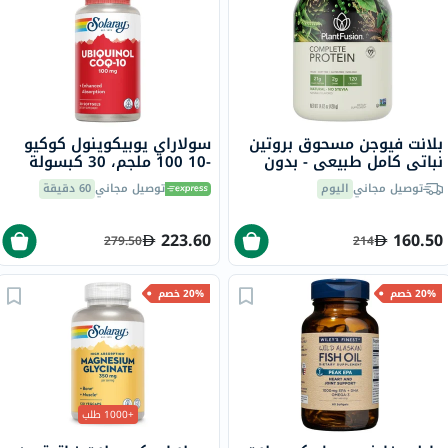
بلانت فيوجن مسحوق بروتين
سولاراي يوبيكوينول كوكيو
نباتي كامل طبيعي - بدون
-10 100 ملجم، 30 كبسولة
ستيفيا 1 رطل
هلامية
توصيل مجاني
اليوم
توصيل مجاني
60 دقيقة
223.60
160.50
279.50
214
20% خصم
20% خصم
+1000 طلب