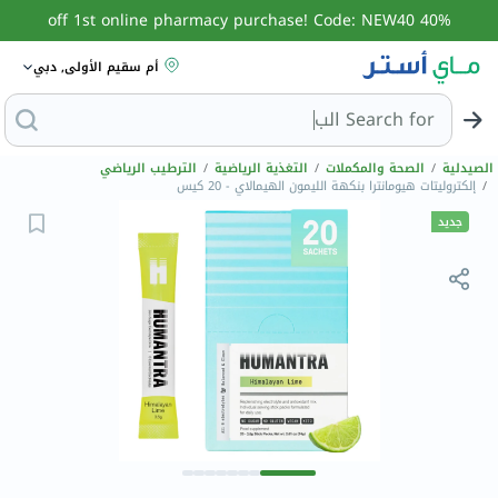
40% off 1st online pharmacy purchase! Code: NEW40
أم سقيم الأولى, دبي
Search for
البحث عن مزيل عرق
الصيدلية
/
الصحة والمكملات
/
التغذية الرياضية
/
الترطيب الرياضي
/
إلكتروليتات هيومانترا بنكهة الليمون الهيمالاي - 20 كيس
جديد