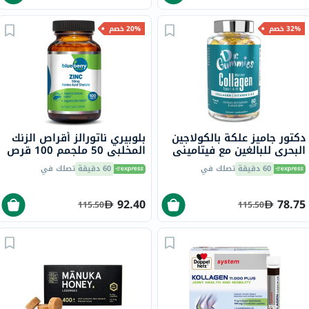
32% خصم
20% خصم
دكتور جاميز علكة بالكولاجين
بلوبيري ناتورالز أقراص الزنك
البحري للبالغين مع فيتاميني
المخلبي 50 ملجمم 100 قرص
ج وهـ، حزمة من 60
B0272
60 دقيقة
تصلك في
60 دقيقة
تصلك في
92.40
78.75
115.50
115.50