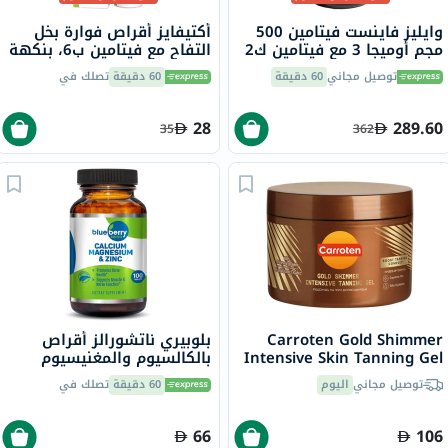
وايليز فاينست فيتامين 500
أكتيفايز أقراص فوارة بخل
مجم أوميجا 3 مع فيتامين ك2
التفاح مع فيتامين ب6، بنكهة
زيت السمك 2 حزمة 60
الحمضيات، حزمة من 20
توصيل مجاني
60 دقيقة
60 دقيقة
تصلك في
28
289.60
35
362
Carroten Gold Shimmer
بلوبيري ناتشورالز أقراص
Intensive Skin Tanning Gel
بالكالسيوم والمغنيسيوم
150ml
والزنك، 100 قطعة
توصيل مجاني
اليوم
60 دقيقة
تصلك في
66
106