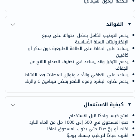
النكهة: ليمون الهيمالايا
الفوائد
يدعم الترطيب الكامل بفضل احتوائه على جميع
الإلكتروليتات الستة الأساسية
يساعد على الحفاظ على الطاقة الطبيعية دون سكر أو
كافيين
يدعم التركيز وقد يساعد في تخفيف الصداع الناتج عن
الجفاف
يساعد على التعافي والأداء وتوازن العضلات بعد النشاط
يدعم نضارة البشرة وقوة الشعر بفضل فيتامين C والزنك
كيفية الاستعمال
افتح كيسا واحدًا قبل الاستخدام
صبّ المسحوق في 500 إلى 1000 مل من الماء البارد
اخلط أو رجّ جيدًا حتى يذوب المسحوق تمامًا
اشربه صباحًا لترطيب جسمك يوميًا