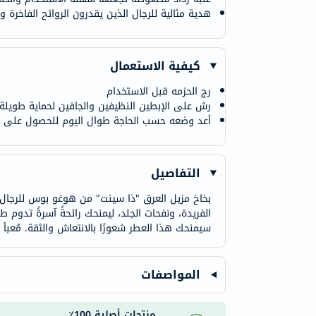
هدية مثالية للرجال الذين يقدرون الروائح الفاخرة وا
كيفية الاستعمال
رج الحزمه قبل الاستخدام
رش على الإبطين النظيفين والجافين لحماية طويلة ا
أعد وضعه حسب الحاجة طوال اليوم للحصول على را
التفاصيل
بخاخ مزيل العرق "ذا سينت" من هوغو بوس للرجال هو 
الفريدة، ونفحات الجلد، ليمنحك رائحةً آسرةً تدوم ط
سيمنحك هذا العطر شعورًا بالانتعاش والثقة. مُعبأ ف
المواصفات
منتجات أصلية 100٪