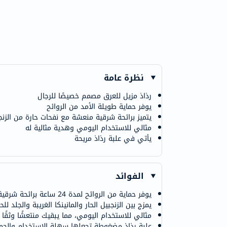
نظرة عامة
رذاذ مزيل للعرق مصمم خصيصًا للرجال
يوفر حماية طويلة الأمد من الروائح
يتميز برائحة شرقية منعشة مع نفحات حارة من الزنجبي
مثالي للاستخدام اليومي وهدية مثالية له
يأتي في علبة رذاذ مريحة
الفوائد
يوفر حماية من الروائح لمدة 24 ساعة برائحة شرقية منعشة
يمزج بين الزنجبيل الحار والمانينكا الغريبة والجلد
مثالي للاستخدام اليومي، مما يبقيك منتعشًا وثقًا 
علبة رذاذ مضغوطة تجعلها سهلة الاستخدام والحم