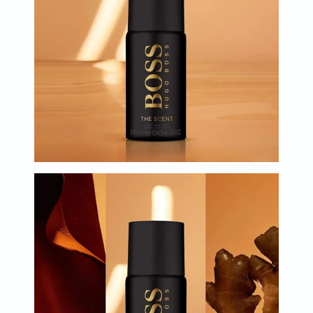
البروستاتا
الفيتامينات
مالتي
فيتامين
فيتامين
أ
فيتامين
ب
فيتامين
ج
فيتامين
د
فيتامين
هـ
المعادن
المغنيسيوم
الحديد