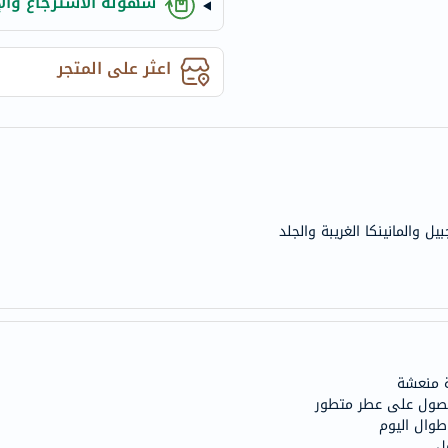
سهولة الاسترجاع والإ
anua
theordinary
اعثر على المتجر
neocell
K18
uriage
planet-
paleo
egoqv
optimumnutrition
ل والمانينكا الغريبة والجلد
olaplex
solaray
cosrx
vitalproteins
optibac
OMRON
 للحصول على عطر متطور
fino
طوال اليوم
Goongbe
ل