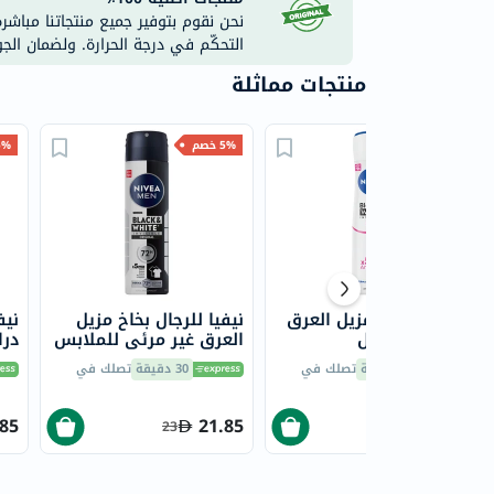
نحن نقوم بتوفير جميع منتجاتنا مباشر
التحكّم في درجة الحرارة. ولضمان الج
منتجات مماثلة
5% خصم
5% خصم
5% خ
نيفيا للنساء مزيل العرق
نيفيا للرجال بخاخ مزيل
نيف
الخفي 150 مل
العرق غير مرئي للملابس
السوداء والبيضاء 150 مل
مل
30 دقيقة
تصلك في
30 دقيقة
تصلك في
.85
21.85
21.85
23
23