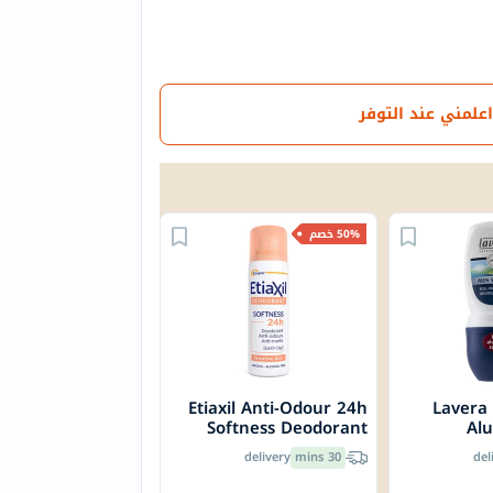
اعلمني عند التوفر
50% خصم
Etiaxil Anti-Odour 24h
Lavera 
Softness Deodorant
Al
Spray 150ml
Deodorant 
delivery
30 mins
del