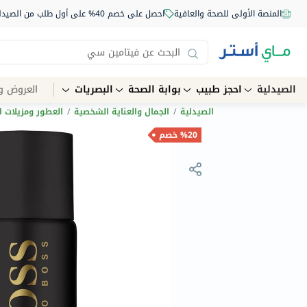
المنصة الأولى للصحة والعافية
احصل على خصم 40% على أول طلب من الصيدلية أونلاين استخدم الكود: NEW40
الصيدلية
احجز طبيب
بوابة الصحة
البصريات
العروض و
الصيدلية
/
الجمال والعناية الشخصية
/
العطور ومزيلات ا
%20 خصم