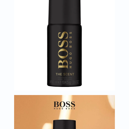
العظام
والمفاصل
المخ
والذاكرة
صحة
القلب
دعم
مرضى
السكري
دعم
الكلى
والمسالك
البولية
دعم
الكبد
صحة