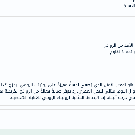
لآسرة.
doppelherz
NMN
dessert-
essence
Biochem
لأمد من الروائح
SVR
ئحة لا تقاوم
skinceuticals
feel
true-
honey
العطر الأمثل الذي يُضفي لمسةً مميزةً على روتينك اليومي. يمزج هذا البخا
الصحة
وال اليوم. مثالي للرجل العصري، إذ يوفر حمايةً فعالةً من الروائح الكريهة 
والمكملات
ي حزمة أنيقة، إنه الإضافة المثالية لروتينك اليومي للعناية الشخصية.
أساسيات
العناية
الصحية
باقة