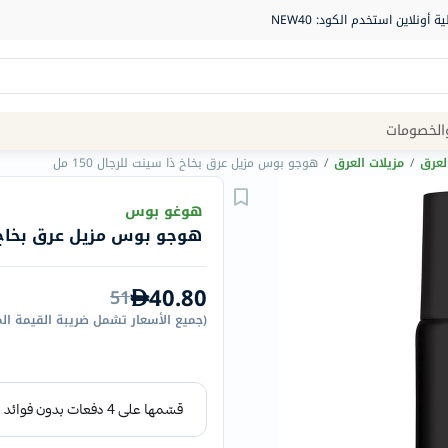
Site
الخصومات
Navigation
لعرق
/
مزيلات العرق
/
هوجو بوس مزيل عرق بخاخ ذا سينت للرجال 150 مل
الصيدلية
هوغو بوس
هوجو بوس مزيل عرق بخاخ ذا س
الماركات
NDL
40.80
51
Humantara
(
جميع الأسعار تشمل ضريبة القيمة ال
carroten
betadine
La
Roche
Posay