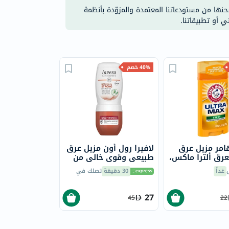
شحنها من مستودعاتنا المعتمدة والمزوّدة بأنظمة
ي أو تطبيقاتنا.
40% خصم
هامر مزيل عرق
لافيرا رول أون مزيل عرق
عرق ألترا ماكس،
طبيعي وقوي خالي من
الألومنيوم ، ٥٠ مل
غداً
30 دقيقة
تصلك في
27
45
22