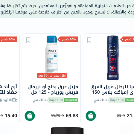
خسارة
ة من العلامات التجارية الموثوقة والموزّعين المعتمدين. حيث يتم تخزينها و
الوزن
ودة والأصالة، لا نسمح بوجود بائعين من أطراف خارجية على موقعنا الإلكترون
فحص
صحي
روتيني
صم
30% خصم
30% خصم
باقة
القلب
الصحي
Original
IV
أقل سعر
من 30 يوم
اختبار
يا للرجال مزيل العرق
مزيل عرق بخاخ أو تيرمال
آرم آند 
التحسس
دراي إمباكت بلاس 150
فريش يورياج - 125 مل
مضاد للت
فريش، 73 جرام
الغذائي
30 دقيقة
تصلك في
30 دقيقة
تصلك في
التوصيل
الحالة
15.40
69.83
21
الصحية
99.75
23
البشرة
والشعر