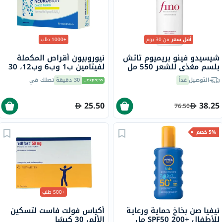
أقل سعر
من 30 يوم
+1000 طلب
شيسيدو فينو بريميوم تاتش
نيوروبيون أقراص المكملة
بلسم مغذي للشعر 550 مل
لفيتامين ب1 وب6 وب12، 30
قرص
التوصيل
غداً
30 دقيقة
تصلك في
25.50
38.25
76.50
5% خصم
+500 طلب
نيفيا صن بخاخ حماية ورعاية
أكياس فولت فاست لتسكين
للأطفال +SPF50 200 مل
الألم، 30 كيسًا