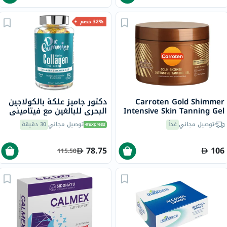
32% خصم
Carroten Gold Shimmer
دكتور جاميز علكة بالكولاجين
Intensive Skin Tanning Gel
البحري للبالغين مع فيتاميني
150ml
ج وهـ، حزمة من 60
توصيل مجاني
غداً
توصيل مجاني
30 دقيقة
78.75
106
115.50