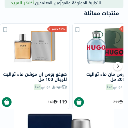
التجارية الموثوقة والموزّعين المعتمدين.
أظهر المزيد
منتجات مماثلة
15% خصم
بوس مان ماء تواليت
هوغو بوس إن موشن ماء تواليت
مل
للرجال 100 مل
يل مجاني
غداً
توصيل مجاني
غداً
119
1
140
211