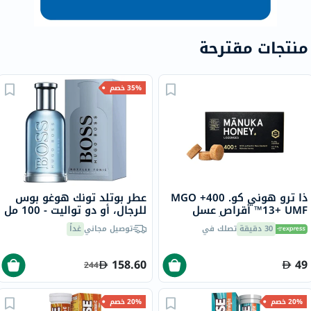
منتجات مقترحة
35% خصم
ذا ترو هوني كو. 400+ MGO
عطر بوتلد تونك هوغو بوس
13+ UMF™ أقراص عسل
للرجال، أو دو تواليت - 100 مل
مانوكا 2.8 جرام 8 أقراص
30 دقيقة
تصلك في
توصيل مجاني
غداً
158.60
49
244
20% خصم
20% خصم