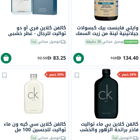
وايلي فاينست بيك كبسولات
كالفن كلاين فري أو دو
جيلاتينية لينة من زيت السمك
تواليت للرجال - عطر خشبي
أوميغا 3 بتركيز 1000 ملجم
فاخر 100 مل
توصيل مجاني
30 دقيقة
توصيل مجاني
غداً
من حمض إيكوسابنتينويك
حزمة من 30
83.25
134.40
92.50
168
20% خصم
20% خصم
كالفن كلاين بي ماء تواليت
كالفن كلاين سي كيه ون ماء
فاخر برائحة الزهور والخشب
تواليت للجنسين 100 مل
100 مل
التوصيل
غداً
توصيل مجاني
غداً