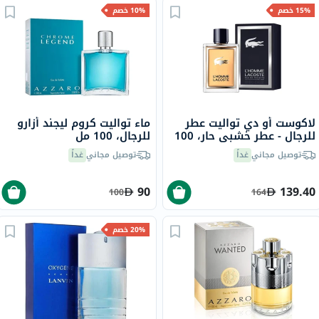
15% خصم
10% خصم
لاكوست أو دي تواليت عطر
ماء تواليت كروم ليجند أزارو
للرجال - عطر خشبي حار، 100
للرجال، 100 مل
مل
توصيل مجاني
غداً
توصيل مجاني
غداً
90
139.40
100
164
20% خصم