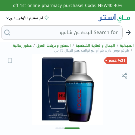
40% off 1st online pharmacy purchase! Code: NEW40
أم سقيم الأولى, دبي
Search for
الصيدلية
/
الجمال والعناية الشخصية
/
العطور ومزيلات العرق
/
عطور رجالية
/
هوغو بوس دارك بلو أو دو تواليت عطر للرجال 75 مل
%21 خصم