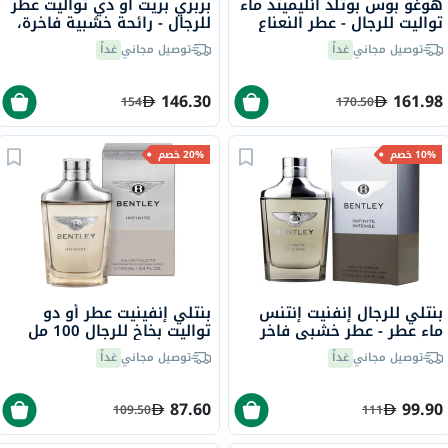
هوغو بوس بوتلد أنليميتد ماء
بربري بريت أو دي تواليت عطر
تواليت للرجال - عطر النعناع
للرجال - رائحة خشبية فاخرة،
والخشب 100 مل
100 مل
توصيل مجاني
غداً
توصيل مجاني
غداً
146.30
161.98
154
170.50
10% خصم
20% خصم
بنتلي للرجال إنفنيت إنتنس
بنتلي إنفينيت عطر أو دو
ماء عطر - عطر خشبي فاخر
تواليت بخاخ للرجال 100 مل
100 مل
توصيل مجاني
غداً
توصيل مجاني
غداً
87.60
99.90
109.50
111