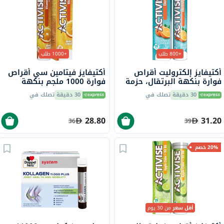
+800 طلب
+1000 طلب
أكتيفايز إلكتروليت أقراص
أكتيفايز فيتامين سي أقراص
فوارة بنكهة البرتقال، حزمة
فوارة 1000 ملجم بنكهة
من 20
البرتقال حزمة من 20
30 دقيقة
تصلك في
30 دقيقة
تصلك في
28.80
31.20
36
39
20% خصم
أقل سعر
من 30 يوم