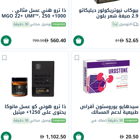
بيوكاب نيوتريكولور ديليكاتو
ذا ترو هني عسل مثالي ،
2.9 صبغة شعر بلون
1000+ MGO 22+ UMF™، 250
شوكولاته كستنائي داكن 140
جرام
التوصيل
غداً
توصيل مجاني
30 دقيقة
مل
560.40
52.65
700.50
81
سيدهايو يوروستون أقراص
ذا ترو هوني كو عسل مانوكا
طبيعية لدعم المسالك
يحتوي على 1250+ ميثيل
البولية، حزمة من 30
غليوكسال و26+ عامل مانوكا
30 دقيقة
تصلك في
توصيل مجاني
30 دقيقة
الفريد 250 جرام
1,102.50
20.50