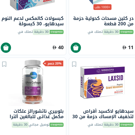
+1000 طلب
در كلين مسحات كحولية حزمة
كبسولات كالمكس لدعم النوم
من 200 قطعة
سيدهايو، 30 كبسولة
30 دقيقة
تصلك في
30 دقيقة
تصلك في
40
11
20% خصم
سيدهايو لاكسيد أقراص
بلوبيري ناتشورالز علكات
لتخفيف الإمساك حزمة من 30
مكمل غذائي للبالغين ألترا
كولاجين + فيتامين سي
30 دقيقة
تصلك في
توصيل مجاني
30 دقيقة
وبيوتين، حزمة 60