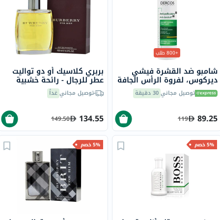
+800 طلب
شامبو ضد القشرة فيشي
بربري كلاسيك أو دو تواليت
ديركوس، لفروة الرأس الجافة
عطر للرجال - رائحة خشبية
والحكة، 200 مل
حارة فاخرة 100 مل
توصيل مجاني
30 دقيقة
توصيل مجاني
غداً
134.55
89.25
149.50
119
5% خصم
5% خصم