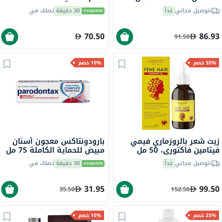
توصيل مجاني
غداً
30 دقيقة
تصلك في
70.50
86.93
91.50
35% خصم
10% خصم
زيت شعر بالروزماري فيمي
بارودونتاكس معجون أسنان
فيتامين فاكتوري، 50 مل
مبيض للحماية الكاملة 75 مل
توصيل مجاني
غداً
30 دقيقة
تصلك في
31.95
99.50
35.50
152.50
25% خصم
10% خصم