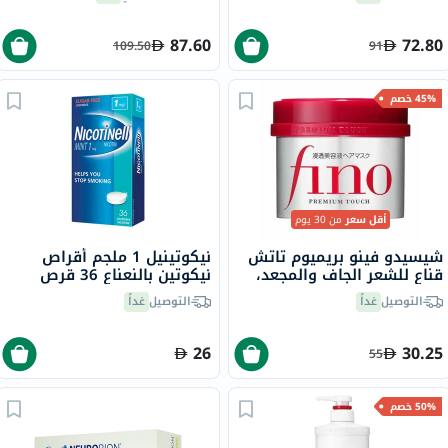
87.60
72.80
109.50
91
45% خصم
أقل سعر
من 30 يوم
شيسيدو فينو بريميوم تاتش
نيكوتينيل 1 ملجم أقراص
قناع للشعر الجاف والمجعد،
نيكوتين بالنعناع 36 قرص
230 جرام
التوصيل
غداً
التوصيل
غداً
26
30.25
55
50% خصم