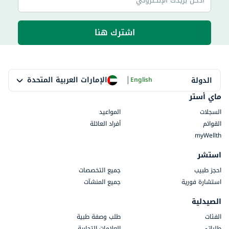
اشترك هنا
|
الإمارات العربية المتحدة
الدولة
English
ماي أستر
السجلات
المواعيد
القوائم
أفراد العائلة
myWellth
استشر
احجز طبيب
جميع التخصصات
استشارة فورية
جميع المنشآت
الصيدلية
الفئات
طلب وصفة طبية
طلباتي
العلامات التجارية