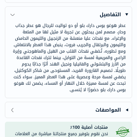
التفاصيل
عطر هوغو بوس دارك بلو أو دو تواليت للرجال هو عطر جذاب
وحار، مصمم لمن يبحثون عن تجربة لا مثيل لها من المتعة
والإغراء. مع نفحات عليا منعشة من الزنجبيل والليمون الحامض
والليمون والبرتقال والجريب فروت، ينبض هذا العطر بالانتعاش.
ومع تطوره، تُضفي نفحات القلب من الهيل والماهوجني وإبرة
الراعي والمريمية لمسة من التوابل، بينما تترك نفحات القاعدة
من الأرز والبتشولي والفانيليا ونجيل الهند أثرًا جذابًا يدوم
طويلًا. تصميم القارورة الفريد، المستوحى من شاكر الكوكتيل،
يضفي لمسة مرحة وعصرية على هذا العطر المميز. سواء كنت
تبحث عن لمسة مميزة خلال النهار أو المساء، يضمن لك هوغو
بوس دارك بلو حضورًا لا يُنسى.
المواصفات
منتجات أصلية 100٪
نحن نقوم بتوفير جميع منتجاتنا مباشرة من العلامات