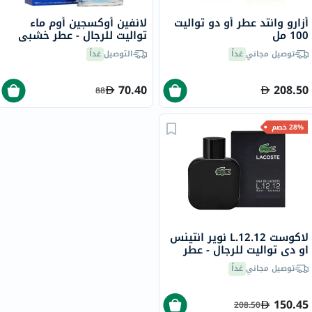
أزارو وانتد عطر أو دو تواليت
لانفين أوكسجين أوم ماء
100 مل
تواليت للرجال - عطر خشبي
منعش 100 مل
توصيل مجاني
غداً
التوصيل
غداً
70.40
208.50
88
28% خصم
لاكوست L.12.12 نوير انتينس
او ​​دي تواليت للرجال - عطر
خشبي عطري، 100 مل
توصيل مجاني
غداً
150.45
208.50