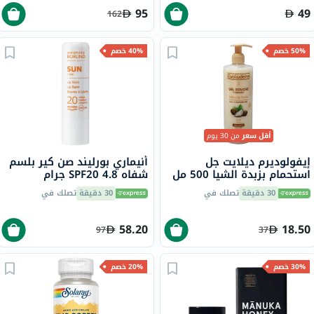
95
49
162
50% خصم
40% خصم
أقل سعر
من 30 يوم
إيفولوديرم ديلايت جل
أنيماري بورليند صن كير بلسم
استحمام بزبدة الشيا 500 مل
شفاه SPF20 4.8 جرام
17302
30 دقيقة
تصلك في
30 دقيقة
تصلك في
58.20
18.50
97
37
30% خصم
20% خصم