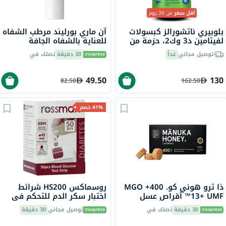
أقل سعر
من 30 يوم
بلوبيري ناتشورالز كبسولات
آن ماري بورليند مرطب الشفاه
لفيتامين د3 وك2، حزمة من
للعناية بالشفاه الجافة
60
والمتشققة 4.8 جرام
توصيل مجاني
غداً
30 دقيقة
تصلك في
49.50
130
82.50
162.50
41% خصم
ذا ترو هوني كو. 400+ MGO
روسماكس HS200 شرائط
13+ UMF™ أقراص عسل
اختبار سكر الدم للتحكم في
مانوكا 2.8 جرام 8 أقراص
مرض السكري حزمة من 50
30 دقيقة
تصلك في
توصيل مجاني
30 دقيقة