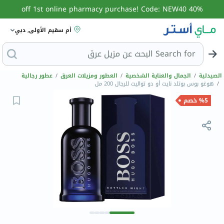
40% off 1st online pharmacy purchase! Code: NEW40
أم سقيم الأولى, دبي
Search for
البحث
الصيدلية
/
الجمال والعناية الشخصية
/
العطور ومزيلات العرق
/
عطور رجالية
/
هوغو بوس بوتلد نايت أو دو تواليت للرجال 200 مل
%5 خصم