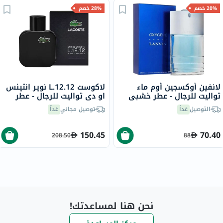
20% خصم
28% خصم
لانفين أوكسجين أوم ماء
لاكوست L.12.12 نوير انتينس
تواليت للرجال - عطر خشبي
او ​​دي تواليت للرجال - عطر
منعش 100 مل
خشبي عطري، 100 مل
التوصيل
غداً
توصيل مجاني
غداً
150.45
70.40
208.50
88
نحن هنا لمساعدتك!