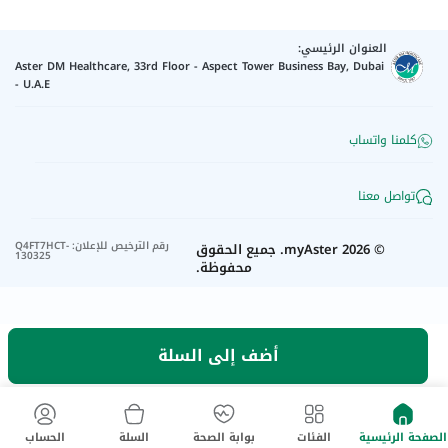
العنوان الرئيسي:
Aster DM Healthcare, 33rd Floor - Aspect Tower Business Bay, Dubai
- U.A.E
كلمنا واتساب
تواصل معنا
رقم الترخيص للإعلان
:
Q4FT7HCT-
©
2026
myAster.
جميع الحقوق
130325
محفوظة.
أضف إلى السلة
الصفحة الرئيسية
الفئات
بوابة الصحة
السلة
الحساب