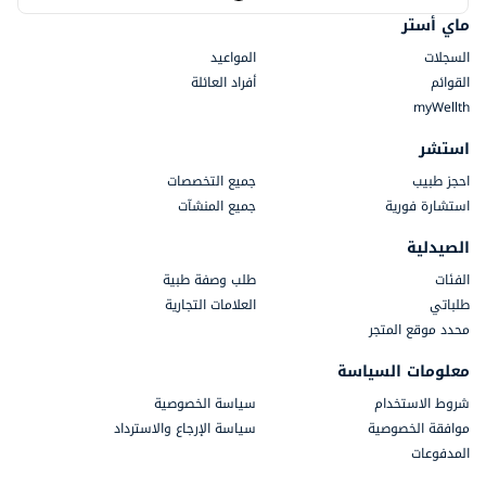
ماي أستر
السجلات
المواعيد
القوائم
أفراد العائلة
myWellth
استشر
احجز طبيب
جميع التخصصات
استشارة فورية
جميع المنشآت
الصيدلية
الفئات
طلب وصفة طبية
طلباتي
العلامات التجارية
محدد موقع المتجر
معلومات السياسة
شروط الاستخدام
سياسة الخصوصية
موافقة الخصوصية
سياسة الإرجاع والاسترداد
المدفوعات