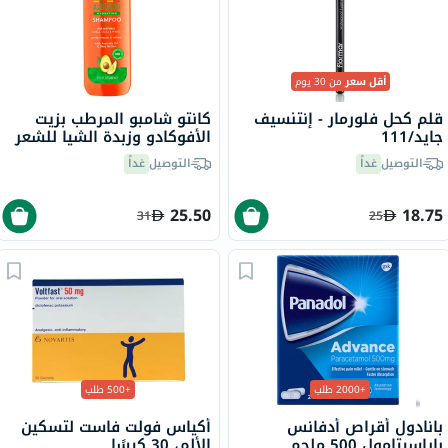
أقل سعر
من 30 يوم
قلم كحل فلورمار - إنتنسيف
كانتو شامبو المرطب بزيت
جايد/111
الأفوكادو وزبدة الشيا للشعر
الجاف والمتقصف 400 مل
التوصيل
غداً
التوصيل
غداً
25.50
18.75
31
25
+2000 طلب
+500 طلب
بانادول أقراص أدفانس
أكياس فولت فاست لتسكين
باراسيتامول 500 ملجم
الألم، 30 كيسًا