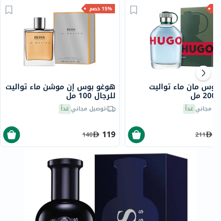
15% خصم
بوس مان ماء تواليت
هوغو بوس إن موشن ماء تواليت
مل
للرجال 100 مل
يل مجاني
غداً
توصيل مجاني
غداً
119
1
140
211