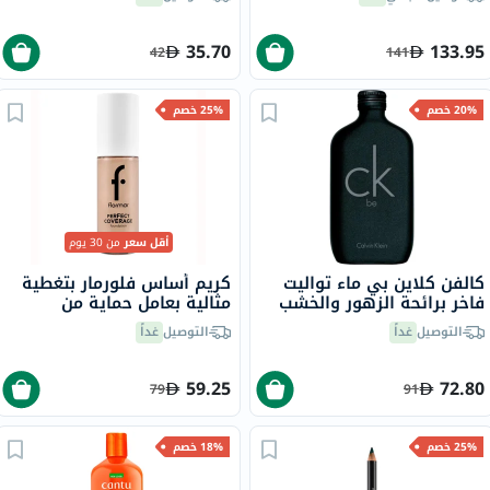
35.70
133.95
42
141
20% خصم
25% خصم
أقل سعر
من 30 يوم
كالفن كلاين بي ماء تواليت
كريم أساس فلورمار بتغطية
فاخر برائحة الزهور والخشب
مثالية بعامل حماية من
100 مل
الشمس 15، 30 جرام -
التوصيل
غداً
التوصيل
غداً
باستيل/101
59.25
72.80
79
91
25% خصم
18% خصم