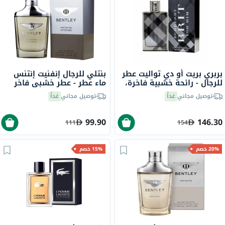
بربري بريت أو دي تواليت عطر
بنتلي للرجال إنفنيت إنتنس
للرجال - رائحة خشبية فاخرة،
ماء عطر - عطر خشبي فاخر
100 مل
100 مل
توصيل مجاني
غداً
توصيل مجاني
غداً
99.90
146.30
111
154
20% خصم
15% خصم