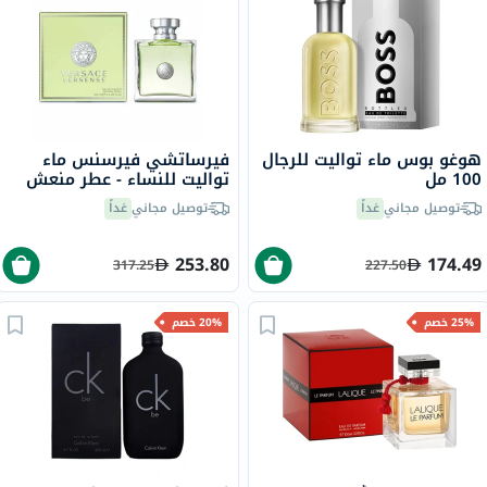
هوغو بوس ماء تواليت للرجال
فيرساتشي فيرسنس ماء
100 مل
تواليت للنساء - عطر منعش
وزهري 100 مل
توصيل مجاني
غداً
توصيل مجاني
غداً
253.80
174.49
317.25
227.50
25% خصم
20% خصم