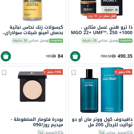
أقل سعر
من 30 يوم
ذا ترو هني عسل مثالي ،
كبسولات زنك نحاس نباتية
1000+ MGO 22+ UMF™، 250
بحمض أمينو شيلات سولاراي،
جرام
100 كبسولة
توصيل مجاني
30 دقيقة
توصيل مجاني
30 دقيقة
84
490.35
105
700.50
5% خصم
15% خصم
دافيدوف كول ووتر مان أو دو
بودرة فلومار المضغوطة -
تواليت للرجال 200 مل
ميديم روز/090
توصيل مجاني
غداً
التوصيل
غداً