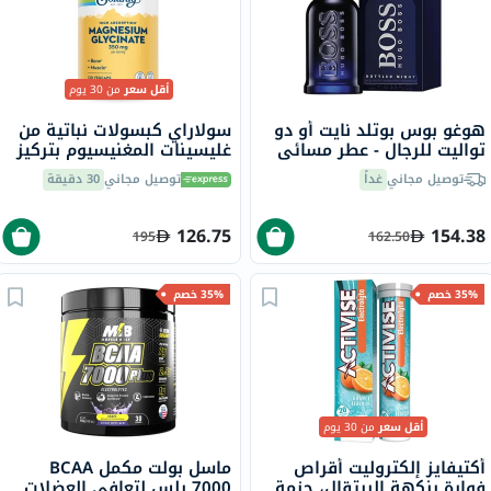
أقل سعر
من 30 يوم
هوغو بوس بوتلد نايت أو دو
سولاراي كبسولات نباتية من
تواليت للرجال - عطر مسائي
غليسينات المغنيسيوم بتركيز
100 مل
350 ملجم لصحة العظام
توصيل مجاني
غداً
توصيل مجاني
30 دقيقة
والعضلات حزمة من 120
126.75
154.38
195
162.50
35% خصم
35% خصم
أقل سعر
من 30 يوم
أكتيفايز إلكتروليت أقراص
ماسل بولت مكمل BCAA
فوارة بنكهة البرتقال، حزمة
7000 بلس لتعافي العضلات