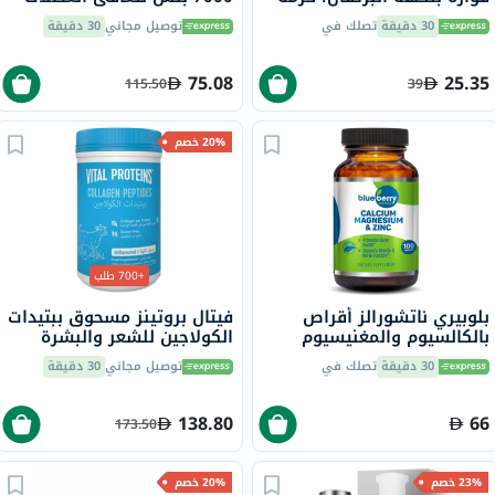
من 20
والقدرة على التحمل 30 وجبة
30 دقيقة
تصلك في
توصيل مجاني
30 دقيقة
420 جرام
75.08
25.35
115.50
39
20% خصم
+700 طلب
بلوبيري ناتشورالز أقراص
فيتال بروتينز مسحوق ببتيدات
بالكالسيوم والمغنيسيوم
الكولاجين للشعر والبشرة
والزنك، 100 قطعة
والأظافر 284 جرام
30 دقيقة
تصلك في
توصيل مجاني
30 دقيقة
138.80
66
173.50
23% خصم
20% خصم