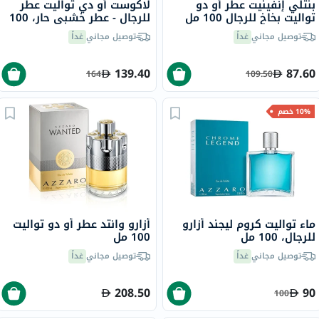
بنتلي إنفينيت عطر أو دو
لاكوست أو دي تواليت عطر
تواليت بخاخ للرجال 100 مل
للرجال - عطر خشبي حار، 100
مل
توصيل مجاني
غداً
توصيل مجاني
غداً
139.40
87.60
164
109.50
10% خصم
ماء تواليت كروم ليجند أزارو
أزارو وانتد عطر أو دو تواليت
للرجال، 100 مل
100 مل
توصيل مجاني
غداً
توصيل مجاني
غداً
208.50
90
100