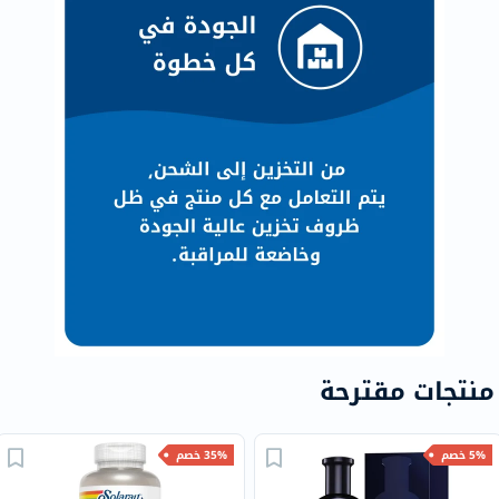
منتجات مقترحة
5% خصم
35% خصم