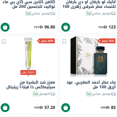
لاليك لو بارفان أو دي بارفان
كالفن كلاين سي كاي بي ماء
للنساء عطر شرقي زهري 100
تواليت للجنسين 200 مل
مل
توصيل مجاني
غداً
توصيل مجاني
غداً
96.80
123
121
164
15% خصم
45% خصم
+7000 طلب
ماء عطر أحمد المغربي، عود
معزز شد البشرة من
أزرق 100 مل
سيليماكس ذا فيتا-أ ريتينال
شوت، 15 مل
توصيل مجاني
غداً
التوصيل
غداً
57.20
85
104
100