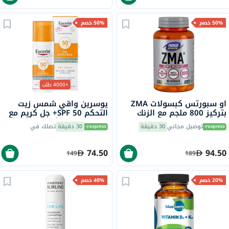
50% خصم
50% خصم
+4000 طلب
او سبورتس كبسولات ZMA
يوسرين واقي شمس زيت
بتركيز 800 ملجم مع الزنك
التحكم SPF 50+ جل كريم مع
والمغنيسيوم وفيتامين B6
لمسة جافة وتأثير مضاد
توصيل مجاني
30 دقيقة
30 دقيقة
تصلك في
لاستعادة العضلات، حزمة من
لللمعان للبشرة المعرضة
90
للشوائب 50 مل
74.50
94.50
149
189
20% خصم
40% خصم