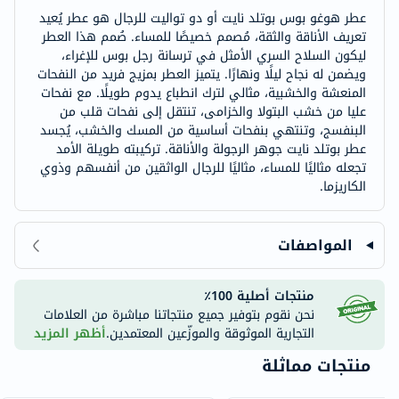
عطر هوغو بوس بوتلد نايت أو دو تواليت للرجال هو عطر يُعيد
تعريف الأناقة والثقة، مُصمم خصيصًا للمساء. صُمم هذا العطر
ليكون السلاح السري الأمثل في ترسانة رجل بوس للإغراء،
ويضمن له نجاح ليلًا ونهارًا. يتميز العطر بمزيج فريد من النفحات
المنعشة والخشبية، مثالي لترك انطباع يدوم طويلًا. مع نفحات
عليا من خشب البتولا والخزامى، تنتقل إلى نفحات قلب من
البنفسج، وتنتهي بنفحات أساسية من المسك والخشب، يُجسد
عطر بوتلد نايت جوهر الرجولة والأناقة. تركيبته طويلة الأمد
تجعله مثاليًا للمساء، مثاليًا للرجال الواثقين من أنفسهم وذوي
الكاريزما.
المواصفات
منتجات أصلية 100٪
نحن نقوم بتوفير جميع منتجاتنا مباشرة من العلامات
التجارية الموثوقة والموزّعين المعتمدين.
أظهر المزيد
منتجات مماثلة