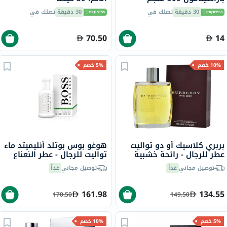
لتخفيف الحمى والألم، 24
30 دقيقة
تصلك في
30 دقيقة
تصلك في
قرص
70.50
14
10% خصم
5% خصم
بربري كلاسيك أو دو تواليت
هوغو بوس بوتلد أنليميتد ماء
عطر للرجال - رائحة خشبية
تواليت للرجال - عطر النعناع
حارة فاخرة 100 مل
والخشب 100 مل
توصيل مجاني
غداً
توصيل مجاني
غداً
161.98
134.55
170.50
149.50
5% خصم
10% خصم