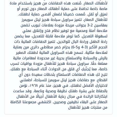
لأطفالك الصغار. صُنعت هذه الحفاضات من هجيز باستخدام مادة
ماصة خاصة تحافظ على حماية أطفالك الصغار دون تورم أو
تمزق أو ثقل. صُممت خصيصًا لضمان أقصى حماية لطفلك.
للأطفال الصغار، تتميز سراويل سباحة هجيز ليتل سويمرز
بمقاسين 2-3 بجوانب مريحة مزودة بعلامات تبويب تضمن
ملاءمة آمنة ومحمية مع توفير نظام فتح وإغلاق عملي
لسهولة التعديل. كما توفر ملاءمة قابلة للتعديل، مما يضمن
راحة الطفل وراحة البال للوالدين. تتميز الحفاضات المائية ذات
الحجم الأكبر (3-4 و5-6) بحزام خصر مطاطي دائري مرن بعناية
لملاءمة مثالية. تسمح هذه السراويل المائية لطفلك الصغير
بالرش والسباحة والاستمتاع بحرية غير محدودة لمغامرات مائية
ممتعة حقًا. سراويل سباحة هجيز للأطفال مزودة بواقيات تسرب
خاصة، مما يُجنّبكِ أي قلق من الحوادث أثناء السباحة مع طفلكِ.
تتيح لكِ هذه الحفاضات الاستمتاع بلحظات سعيدة دون أي
انقطاع. مع حفاضات هجيز ليتل سويمرز للسباحة، اطمئني
لاختياركِ الأفضل لطفلكِ. في هجيز، منذ عام ١٩٦٨، نؤمن
بالحفاظ على بشرة طفلكِ نظيفة وصحية وناعمة. وقد ساعدت
ابتكاراتنا الرائدة في مجال رعاية الأطفال أجيالًا من الأطفال
الصغار على البقاء نظيفين وصحيين. اكتشفي مجموعتنا الكاملة
من منتجات هجيز للأطفال