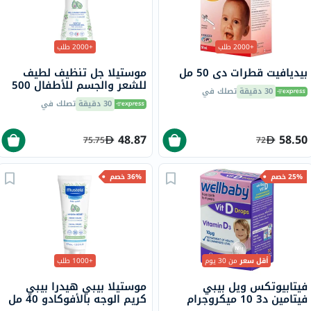
+2000 طلب
+2000 طلب
بيديافيت قطرات دي 50 مل
موستيلا جل تنظيف لطيف
للشعر والجسم للأطفال 500
30 دقيقة
تصلك في
مل
30 دقيقة
تصلك في
48.87
58.50
75.75
72
25% خصم
36% خصم
أقل سعر
من 30 يوم
+1000 طلب
فيتابيوتكس ويل بيبي
موستيلا بيبي هيدرا بيبي
فيتامين د3 10 ميكروجرام
كريم الوجه بالأفوكادو 40 مل