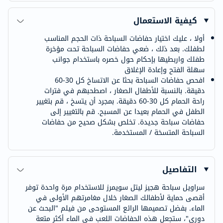
كيفية الاستعمال
أولا ، عليك اختيار حفاضات السباحة ذات الحجم المناسب
لطفلك. بعد ذلك ، ضعي حفاضات السباحة تحت مؤخرة
طفلك واربطيها بإحكام حول خصره باستخدام جوانب
سهلة الفتح وإعادة الإغلاق
افحص حفاضات السباحة بحثا عن الاتساخ كل 30-60
دقيقة. بالنسبة للأطفال الصغار ، اصطحبهم في فترات
راحة الحمام كل 30-60 دقيقة. بمجرد أن يتسخ ، قم بتغيير
الطفل في الحمام بعيدا عن المسبح. قم بالتغيير إلى
حفاضات سباحة جديدة. تخلص بشكل صحيح من حفاضات
السباحة المتسخة / المستخدمة.
التفاصيل
سراويل سباحة هجيز ليتل سويمرز للاستخدام مرة واحدة توفر
أقصى حماية لأطفالك الصغار خلال مغامرتهم الأولى في
الماء. بفضل تصميمها الرائع المستوحى من فيلم "البحث عن
دوري"، ستجعل هذه الحفاضات اللعب في الماء أكثر متعة