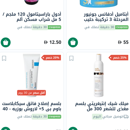
أبتاميل أدفانس جونيور
أدول باراسيتامول 120 ملجم /
المرحلة 3 تركيبة حليب
5 مل شراب مسكن ألم
الأطفال خالية من زيت النخيل
وخافض حرارة 100 مل
30 دقيقة
تصلك في
30 دقيقة
تصلك في
من 1 إلى 3 سنوات 400 جرام
12.50
55
25% خصم
20% خصم
أقل سعر
من 30 يوم
ميلك شيك إنتيغريتي بلسم
بلسم إصلاح فائق سيكابلاست
مغذي للشعر 300 مل
باوم بي 5+ لاروش بوزيه - 40
مل
توصيل مجاني
اليوم
30 دقيقة
تصلك في