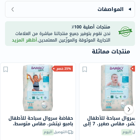
المواصفات
منتجات أصلية 100٪
نحن نقوم بتوفير جميع منتجاتنا مباشرة من العلامات
التجارية الموثوقة والموزّعين المعتمدين.
أظهر المزيد
منتجات مماثلة
25% خصم
 سروال سباحة للأطفال
حفاضة سروال سباحة للأطفال
بامبو نيتشر، مقاس صغير، 7 إلى
بامبو نيتشر، مقاس متوسط،
+12 كجم، 12 قطعة
صيل
اليوم
التوصيل
اليوم