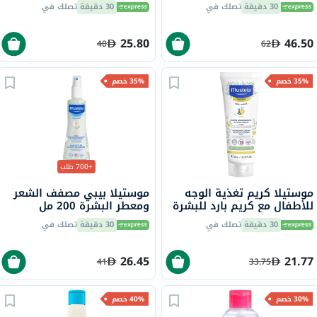
قطرات للأطفال من الولادة
30 دقيقة
تصلك في
30 دقيقة
تصلك في
إلى 4 سنوات 30 مل
25.80
46.50
40
62
35% خصم
35% خصم
+700 طلب
موستيلا كريم تغذية الوجه
موستيلا بيبي مصفف الشعر
للأطفال مع كريم بارد للبشرة
ومعطر البشرة 200 مل
الجافة 40 مل
30 دقيقة
تصلك في
30 دقيقة
تصلك في
26.45
21.77
41
33.75
30% خصم
40% خصم