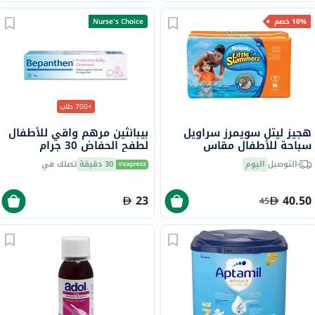
10% خصم
Nurse's Choice
+700 طلب
هجيز ليتل سويمرز سراويل
بيبانثين مرهم واقي للأطفال
سباحة للأطفال مقاس
لطفح الحفاض 30 جرام
متوسط 11-15 كجم حزمة من
التوصيل
اليوم
30 دقيقة
تصلك في
11
23
40.50
45