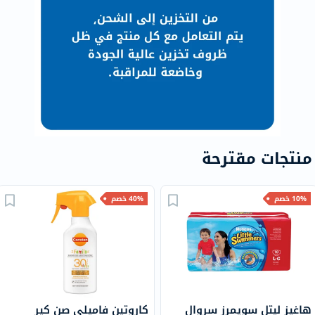
منتجات مقترحة
10% خصم
40% خصم
هاغيز ليتل سويمرز سروال
كاروتين فاميلي صن كير