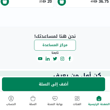
20
36.75
25
49
نحن هنا لمساعدتك!
مركز المساعدة
تابعنا
كن أول من يعرف
اشترك الآن لتصلك أحدث عروض باقات الجمال والصحة، واحصل
أضف إلى السلة
مباشرةً*!
على
خصم 40٪ على طلبك الأول
40 للعملاء الجدد فقط. تطبق الشروط والأحكام.
خصم يصل إلى
الصفحة الرئيسية
الفئات
بوابة الصحة
السلة
الحساب