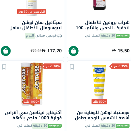
أقل سعر
من 30 يوم
شراب بروفين للأطفال
سيتافيل سان لوشن
لتخفيف الحمى والألم، 100
ليبوسومال للأطفال بعامل
مل
حماية من الشمس 50+ مرطب
30 دقيقة
تصلك في
توصيل مجاني
اليوم
للوجه والجسم وواقي من
الشمس للبشرة الحساسة
بدون رائحة 150 مل
117.20
15.50
172.25
35% خصم
20% خصم
+500 طلب
+1000 طلب
موستيلا لوشن للوقاية من
أكتيفايز فيتامين سي أقراص
أشعة الشمس للوجه بعامل
فوارة 1000 ملجم بنكهة
حماية +50 للأطفال مقاوم
البرتقال حزمة من 20
30 دقيقة
تصلك في
30 دقيقة
تصلك في
للماء 40 مل