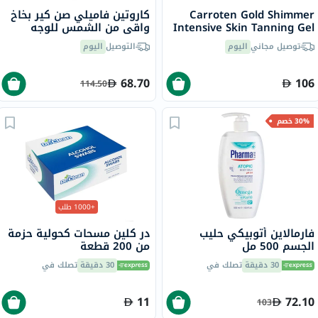
Carroten Gold Shimmer
كاروتين فاميلي صن كير بخاخ
Intensive Skin Tanning Gel
واقي من الشمس للوجه
150ml
والجسم SPF50 270 مل
توصيل مجاني
اليوم
التوصيل
اليوم
68.70
106
114.50
30% خصم
+1000 طلب
فارمالاين أتوبيكي حليب
در كلين مسحات كحولية حزمة
الجسم 500 مل
من 200 قطعة
30 دقيقة
تصلك في
30 دقيقة
تصلك في
11
72.10
103