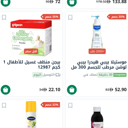
72
133.88
90
178.50
35% خصم
35% خصم
+2000 طلب
أقل سعر
موستيلا بيبي هيدرا بيبي
بيجن منظف غسيل للأطفال 1
لوشن مرطب للجسم 300 مل
كجم 12987
30 دقيقة
تصلك في
التوصيل
اليوم
22.10
52.90
34
82
32% خصم