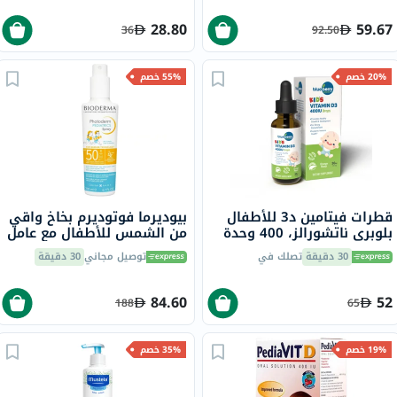
28.80
59.67
36
92.50
20% خصم
55% خصم
قطرات فيتامين د3 للأطفال
بيوديرما فوتوديرم بخاخ واقي
بلوبري ناتشورالز، 400 وحدة
من الشمس للأطفال مع عامل
دولية، 30 مل
حماية 50+، 200 مل
30 دقيقة
تصلك في
توصيل مجاني
30 دقيقة
84.60
52
188
65
19% خصم
35% خصم