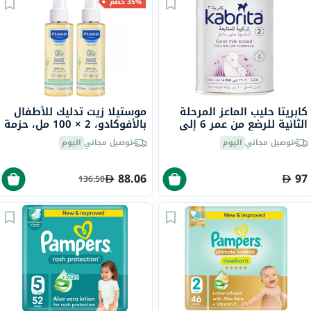
35% خصم
كابريتا حليب الماعز المرحلة
موستيلا زيت تدليك للأطفال
الثانية للرضع من عمر 6 إلى
بالأفوكادو، 2 × 100 مل، حزمة
12 شهرًا 400 جرام
ترويجية من 2
توصيل مجاني
اليوم
توصيل مجاني
اليوم
88.06
97
136.50