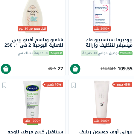
+2000 طلب
أقل سعر
من 30 يوم
بيوديرما سينسيبيو ماء
شامبو وبلسم أفينو بيبي
ميسيلار لتنظيف وإزالة
للعناية اليومية 2 في 1، 250
المكياج 850 مل
مل
توصيل مجاني
30 دقيقة
30 دقيقة
تصلك في
27
109.55
45
156.50
45% خصم
10% خصم
+5000 طلب
+1000 طلب
بيوتي أوف جوسون ريليف
سيتافيل كريم مرطب للوجه