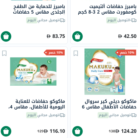
بامبرز حفاضات ألتيميت
بامبرز للحماية من الطفح
كومفورت مقاس 2 3-8 كجم
الجلدي مقاس 5 حفاضات
حزمة من 46
أطفال 11-16 كجم حزمة من
التوصيل
اليوم
توصيل مجاني
اليوم
52 قطعة
83.75
42.50
10% خصم
10% خصم
ماكوكو ديلي كير سروال
ماكوكو حفاضات للعناية
حفاضات الأطفال مقاس 6
اليومية للأطفال، مقاس 4،
مزدوج كبير جدًا (XXL) لوزن
كبيرة لوزن من 9 إلى 14 كجم،
توصيل مجاني
اليوم
توصيل مجاني
اليوم
15+ كجم حزمة جامبو من 64
حزمة كبيرة من 96
116.10
124.20
129
138