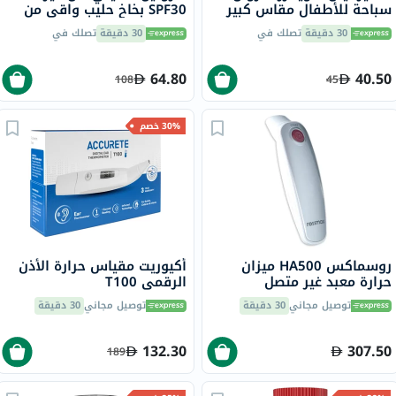
سباحة للأطفال مقاس كبير
SPF30 بخاخ حليب واقي من
14 + كجم حزمة من 10
الشمس للوجه والجسم 270
30 دقيقة
تصلك في
30 دقيقة
تصلك في
مل
64.80
40.50
108
45
30% خصم
روسماكس HA500 ميزان
أكيوريت مقياس حرارة الأذن
حرارة معبد غير متصل
الرقمي T100
توصيل مجاني
30 دقيقة
توصيل مجاني
30 دقيقة
132.30
307.50
189