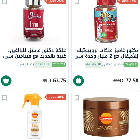
38% خصم
25% خصم
دكتور غاميز علكات بروبيوتيك
علكة دكتور غاميز، للبالغين،
للأطفال مع 2 مليار وحدة سي
غنية بالحديد مع فيتامين سي،
أف أو لدعم الجهاز الهضمي،
60 قطعة
توصيل مجاني
30 دقيقة
30 دقيقة
تصلك في
حزمة من 60 قطعة
63.75
77.58
85
125
40% خصم