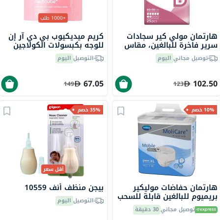
+1000 طلب
هارتمان مولي كير سجادات
كريم ميديكيوب بي دي آر إن
سرير فاخرة للبالغين، مقاس
للوجه بكبسولات الكولاجين
60×90 سم، حزمه من 30
الوردي، 55 جرام
توصيل مجاني
اليوم
التوصيل
اليوم
67.05
102.50
149
123
10% خصم
35% خصم
أقل سعر
هارتمان حفاضات موليكير ​​
بيجن منظف ​​أنف 10559
بريميوم للبالغين قابلة للسحب
التوصيل
اليوم
من 130 إلى 170 سم، مقاس
توصيل مجاني
30 دقيقة
إكس أل 14 قطعة