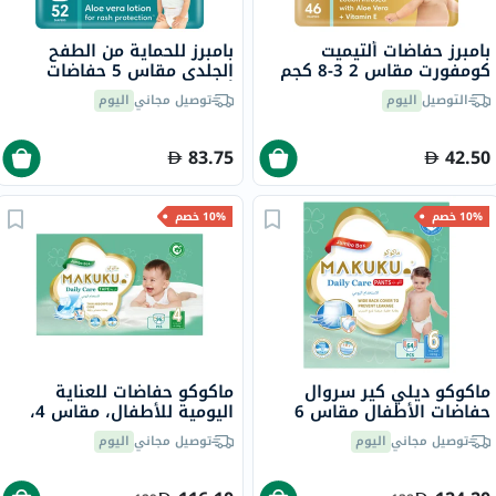
بامبرز حفاضات ألتيميت
بامبرز للحماية من الطفح
كومفورت مقاس 2 3-8 كجم
الجلدي مقاس 5 حفاضات
حزمة من 46
أطفال 11-16 كجم حزمة من
التوصيل
اليوم
توصيل مجاني
اليوم
52 قطعة
83.75
42.50
10% خصم
10% خصم
ماكوكو ديلي كير سروال
ماكوكو حفاضات للعناية
حفاضات الأطفال مقاس 6
اليومية للأطفال، مقاس 4،
مزدوج كبير جدًا (XXL) لوزن
كبيرة لوزن من 9 إلى 14 كجم،
توصيل مجاني
اليوم
توصيل مجاني
اليوم
15+ كجم حزمة جامبو من 64
حزمة كبيرة من 96