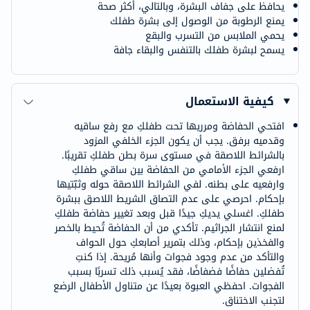
يحافظ على جفاف البشرة، وبالتالي، أكثر صحة
يمنع الرطوبة من الوصول إلى بشرة طفلك
يحمي الملابس من التسرب والبقع
يسمح لبشرة طفلك بالتنفس والبقاء جافة
كيفية الاستعمال
افتحي الحفاضة ومرريها تحت طفلكِ مع رفع ساقيه
وقدميه برفق. يجب أن يكون الجزء الخلفي المزود
بالشرائط اللاصقة في مستوى سرة بطن طفلكِ تقريبًا.
ارفعي الجزء الأمامي من الحفاضة بين ساقي طفلكِ
وارفعيه على بطنه. لفي الشرائط اللاصقة حوله وثبّتيها
بإحكام. احرصي على عدم التصاق الشريط اللاصق ببشرة
طفلكِ. اغسلي يديكِ جيدًا قبل وبعد تغيير حفاضة طفلكِ
لمنع انتشار الجراثيم. تأكدي من أن الحفاضة تُحيط بالخصر
والفخذين بإحكام، وذلك بتمرير أصابعكِ حول الحواف
والتأكد من عدم وجود فجوات وأنها مُريحة. إذا كنتِ
تُفضلين حفاضًا فضفاضًا، فقد يُسبب ذلك تسربًا بسبب
الفجوات. احفظي العبوة بعيدًا عن متناول الأطفال الرضع
لتجنب الاختناق.