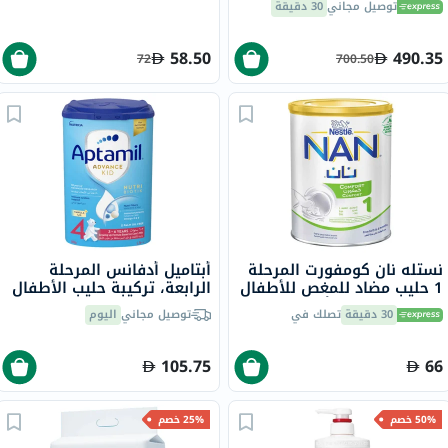
توصيل مجاني
30 دقيقة
58.50
490.35
72
700.50
نستله نان كومفورت المرحلة
أبتاميل أدفانس المرحلة
1 حليب مضاد للمغص للأطفال
الرابعة، تركيبة حليب الأطفال
من عمر 0 ​​إلى 6 أشهر 400
للنمو، خالية من زيت النخيل،
30 دقيقة
تصلك في
توصيل مجاني
اليوم
جرام
من 3 إلى 6 سنوات، 800 غ
105.75
66
50% خصم
25% خصم