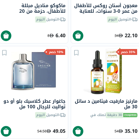
معجون أسنان روكس للأطفال
ماكوكو مناديل مبللة
من عمر 0-3 سنوات، للعناية
للأطفال، حزمة من 20
الطيفة برائحة التفاح، 45 جرام
التوصيل
اليوم
التوصيل
اليوم
6.40
22.10
8
34
35% خصم
10% خصم
مارنيز مارفيت فيتامين د سائل
جاغوار عطر كلاسيك بلو أو دو
30 مل
تواليت للرجال 100 مل
30 دقيقة
تصلك في
التوصيل
اليوم
49.05
35.10
54.50
54