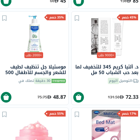
45
85
60
138
45% خصم
35% خصم
+9000 طلب
+2000 طلب
د. ألتيا كريم 345 للتخفيف لما
موستيلا جل تنظيف لطيف
بعد حب الشباب 50 مل
للشعر والجسم للأطفال 500
مل
التوصيل
اليوم
30 دقيقة
تصلك في
48.87
72.33
75.75
131.50
17% خصم
55% خصم