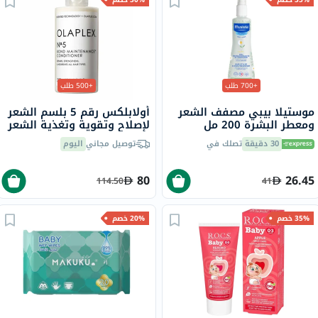
+700 طلب
+500 طلب
موستيلا بيبي مصفف الشعر
أولابلكس رقم 5 بلسم الشعر
ومعطر البشرة 200 مل
لإصلاح وتقوية وتغذية الشعر
250 مل
30 دقيقة
تصلك في
توصيل مجاني
اليوم
80
26.45
114.50
41
35% خصم
20% خصم