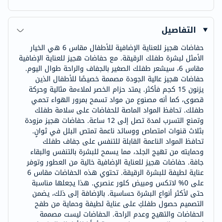
التفاصيل
حفاضات هجيز للعناية الإضافية للأطفال مقاس 6 هي الخيار
الأمثل لبشرة طفلك الرقيقة. مع حفاضات هجيز للعناية الإضافية
مقاس 6، سيشعر طفلك الصغير بالجفاف والراحة طوال اليوم.
حفاضات هجيز عالية الجودة مصممة خصيصًا للأطفال الذين
يزنون 15 كجم فأكثر. يمتد حزام الخصر لملاءمة مثالية وحركة
قصوى، كما أنه مصنوع من مواد تسمح بمرور الهواء تحمي
طفلك. تحافظ المواد الماصة للحفاضات على سلامة طفلك
وتمنع التسرب لمدة تصل إلى 12 ساعة. حفاضات هجيز مزودة
بثلاث قنوات امتصاص ووسائد ناعمة تمتص البلل في ثوانٍ.
تحافظ المواد الناعمة القابلة للتنفس على جفاف طفلك
وحمايته من تهيج الجلد، مما يسمح للبشرة بالتنفس والبقاء
جافة. حفاضات هجيز للعناية الإضافية خالية من العطور وتوفر
عناية لطيفة للبشرة الرقيقة. تحتوي هذه الحفاضات مقاس 6
على 0% لاتكس ومبيض كلور عنصري. هذا يجعلها مناسبة
حتى لأكثر أنواع البشرة حساسية. بالإضافة إلى ذلك، يضمن
التصميم حصول طفلكِ على عناية لطيفة وحماية من طفح
الحفاضات والتهيج وعدم الراحة. الحفاضات ليست مصممة