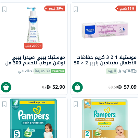
35% خصم
35% خصم
+2000 طلب
موستيلا 1 2 3 كريم حفاضات
موستيلا بيبي هيدرا بيبي
الأطفال بفيتامين بارير 2 × 50
لوشن مرطب للجسم 300 مل
مل حزمة ترويجية من 2
التوصيل
اليوم
30 دقيقة
تصلك في
52.90
57.09
82
88.50