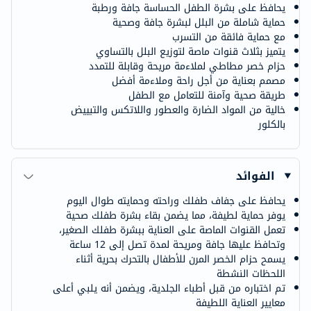
يحافظ على بشرة الطفل الحساسة جافة ورطبة
حماية شاملة من البلل لبشرة جافة وصحية
مع حماية فائقة من التسرب
يتميز بثلاث قنوات ماصة لتوزيع البلل بالتساوي
حزام خصر مطاطي لملاءمة مريحة وقابلة للتمدد
مصمم بعناية من أجل راحة وملاءمة أفضل
طريقة صحية وآمنة للتعامل مع الطفل
خالية من المواد الضارة والعطور واللاتكس والتبييض
بالكلور
الفوائد
يحافظ على جفاف طفلك وراحته وحمايته طوال اليوم
يوفر حماية لطيفة، مما يضمن بقاء بشرة طفلك صحية
تعمل القنوات الماصة على العناية ببشرة طفلك الصغير،
وتحافظ عليها جافة ومريحة لمدة تصل إلى 12 ساعة
يسمح حزام الخصر المرن للأطفال بالتحرك بحرية أثناء
اللحظات النشطة
تم اختباره من قبل أطباء الجلدية، ويضمن أنه يلبي أعلى
معايير العناية اللطيفة