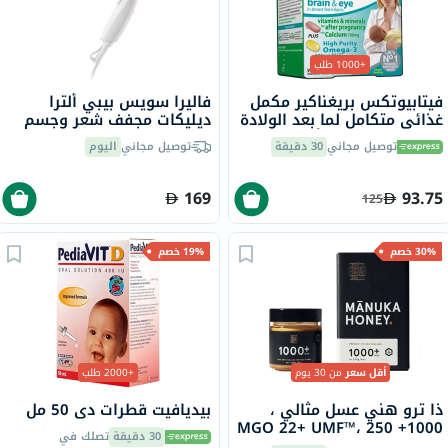
+1000 طلب
فيتابيوتكس بريغناكير مكمل
فاليرا سويس بيبي ألترا
غذائي متكامل لما بعد الولادة
ديليكات مجفف شعر وجسم
حزمة مزدوجة من أقراص
الرضع 500 وات 554.13
توصيل مجاني
30 دقيقة
توصيل مجاني
اليوم
الفيتامينات والمعادن لما بعد
الولادة 56 قرص + 28 كبسولة
أوميغا 3
169
93.75
125
30% خصم
19% خصم
أقل سعر
من 30 يوم
+2000 طلب
ذا ترو هني عسل مثالي ،
بيديافيت قطرات دي 50 مل
1000+ MGO 22+ UMF™، 250
30 دقيقة
تصلك في
جرام