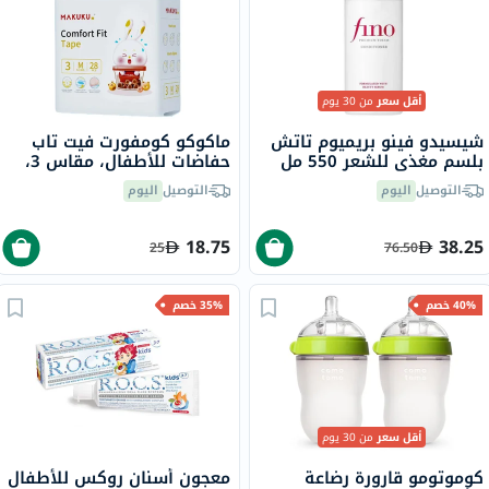
أقل سعر
من 30 يوم
شيسيدو فينو بريميوم تاتش
ماكوكو كومفورت فيت تاب
بلسم مغذي للشعر 550 مل
حفاضات للأطفال، مقاس 3،
متوسطة الوزن من 6 إلى 11
التوصيل
اليوم
التوصيل
اليوم
كجم، حزمه من 28
18.75
38.25
25
76.50
40% خصم
35% خصم
أقل سعر
من 30 يوم
كوموتومو قارورة رضاعة
معجون أسنان روكس للأطفال