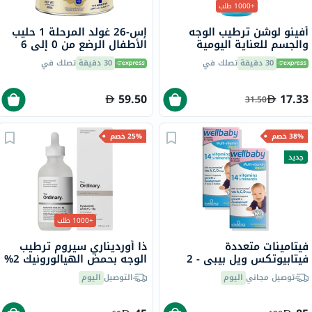
+1000 طلب
أفينو لوشن ترطيب الوجه
إس-26 غولد المرحلة 1 حليب
والجسم للعناية اليومية
الأطفال الرضع من 0 إلى 6
بالطفل 150 مل
شهور 400 جرام
30 دقيقة
تصلك في
30 دقيقة
تصلك في
59.50
17.33
31.50
38% خصم
25% خصم
جديد
+1000 طلب
فيتامينات متعددة
ذا أورديناري سيروم ترطيب
فيتابيوتكس ويل بيبي - 2
الوجه بحمض الهيالورونيك 2%
×150 مل
وفيتامين ب5 والسيراميد ذو
توصيل مجاني
اليوم
التوصيل
اليوم
أساس مائي 30 مل