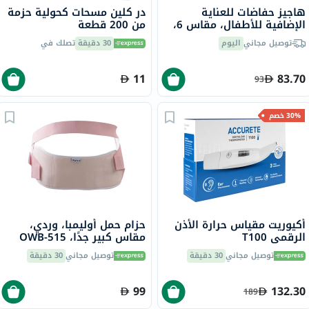
هاجيز حفاضات للعناية
در كلين مسحات كحولية حزمة
الإضافية للأطفال، مقاس 6،
من 200 قطعة
15+ كجم، حزمه من 28
توصيل مجاني
اليوم
30 دقيقة
تصلك في
11
83.70
93
30% خصم
أكيوريت مقياس حرارة الأذن
حزام حمل أوليمبا، وردي،
الرقمي T100
مقاس كبير جدًا، OWB-515
توصيل مجاني
30 دقيقة
توصيل مجاني
30 دقيقة
99
132.30
189