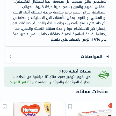
لامتصاص فائق فحسب، بل مصممة أيضًا للأطفال النشيطين.
المقاس المريح والمرن يسمح بحرية حركة كبيرة. الجوانب
المطاطية لحزام الخصر توفر ملاءمة مريحة لطفلكِ أثناء الزحف
أو المشي أو النوم. يمكن للأمهات الآن الاسترخاء والاطمئنان
بأن طفلهن يتمتع بأقصى درجات الراحة والحماية. حفاضات هجيز
إكسترا كير للاستخدام مرة واحدة سهلة التعبئة والحمل، مما
يجعلها إضافة أساسية لحقيبة حفاضات طفلكِ. في هجيز، منذ
عام ١٩٦٨، نؤمن بالحفاظ على طفلكِ.
المواصفات
منتجات أصلية 100٪
نحن نقوم بتوفير جميع منتجاتنا مباشرة من العلامات
التجارية الموثوقة والموزّعين المعتمدين.
أظهر المزيد
منتجات مماثلة