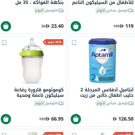
للأطفال من السيليكون الناعم
بنكهة الفواكه ، 35 مل
أخضر/أبيض 250 مل حزمة من
توصيل مجاني
اليوم
التوصيل
اليوم
قطعتين
23.40
119
36
199
35% خصم
أبتاميل أدفانس المرحلة 2
كوموتومو قارورة رضاعة
حليب أطفال خالي من زيت
سيليكون ناعمة وصحية
النخيلمن 6 إلى 12 شهرًا، 800
بإحساس طبيعي للأطفال -
توصيل مجاني
اليوم
التوصيل
اليوم
جرام
أخضر/أبيض 250 مل
66.95
126.50
103
35% خصم
30% خصم