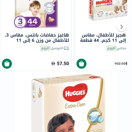
ت هجيز للأطفال، مقاس
هاغيز حفاضات بانتس، مقاس 3،
للأطفال من وزن 6 إلى 11
كجمم، حزمة من 44
يل مجاني
اليوم
التوصيل
اليوم
57.50
102.50