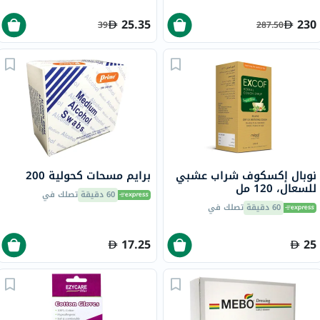
25.35
230
39
287.50
نوبال إكسكوف شراب عشبي
برايم مسحات كحولية 200
للسعال، 120 مل
60 دقيقة
تصلك في
60 دقيقة
تصلك في
17.25
25