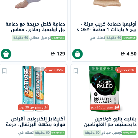
أوليمبا ضمادة كريب مرنة -
دعامة كاحل مريحة مع دعامة
بيج 5 ياردات 1 قطعة s OEY-
جل أوليمبا، رمادي، مقاس
111-4
صغير، OFS-911
60 دقيقة
تصلك في
توصيل مجاني
60 دقيقة
129
4.50
20% خصم
35% خصم
أقل سعر
من 30 يوم
أقل سعر
من 30 يوم
بلانيت باليو كولاجين
أكتيفايز إلكتروليت أقراص
دايجستيف مع الغلوتامين
فوارة بنكهة البرتقال، حزمة
والنعناع 245 جرام
من 20
توصيل مجاني
60 دقيقة
60 دقيقة
تصلك في