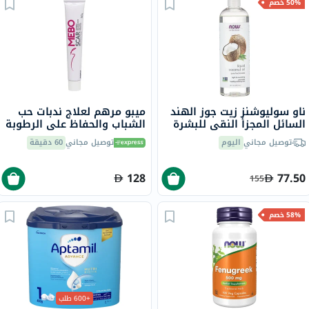
50% خصم
ناو سوليوشنز زيت جوز الهند
ميبو مرهم لعلاج ندبات حب
السائل المجزأ النقي للبشرة
الشباب والحفاظ على الرطوبة
الجافة والشعر 475 مل
50 جرام
توصيل مجاني
اليوم
توصيل مجاني
60 دقيقة
128
77.50
155
58% خصم
+600 طلب