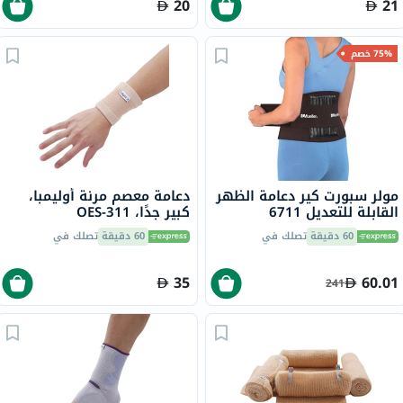
20
21
75% خصم
مولر سبورت كير دعامة الظهر
دعامة معصم مرنة أوليمبا،
القابلة للتعديل 6711
كبير جدًا، OES-311
60 دقيقة
تصلك في
60 دقيقة
تصلك في
35
60.01
241