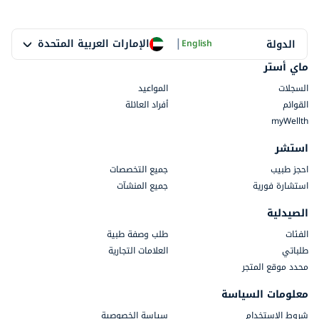
|
الإمارات العربية المتحدة
الدولة
English
ماي أستر
السجلات
المواعيد
القوائم
أفراد العائلة
myWellth
استشر
احجز طبيب
جميع التخصصات
استشارة فورية
جميع المنشآت
الصيدلية
الفئات
طلب وصفة طبية
طلباتي
العلامات التجارية
محدد موقع المتجر
معلومات السياسة
شروط الاستخدام
سياسة الخصوصية