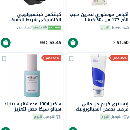
أكياس مومكوزي لتخزين حليب
كينتكس كينسيولوجي
الأم 177 مل ،50 كيسًا
الكلاسيكي شريط لتخفيف
الألم - لون أسود، مقاس 5 ×
التوصيل
اليوم
60 دقيقة
تصلك في
500 سم
53.45
51.50
55
45% خصم
55% خصم
إيسنتري كريم جل مائي
سكين1004 مدغشقر سينتيلا
مرطب بحمض الهيالورونيك،
هيالو سيكا مصل لتعزيز
100 مل
ترطيب البشرة، 50 مل
التوصيل
اليوم
التوصيل
اليوم