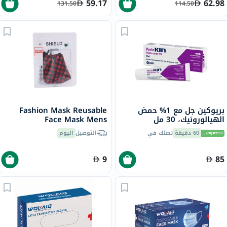
59.17
62.98
131.50
114.50
بريوكين جل مع 1% حمض
Fashion Mask Reusable
الهيالورونيك، 30 مل
Face Mask Mens
Medium/Large ILS007
60 دقيقة
تصلك في
التوصيل
اليوم
9
85