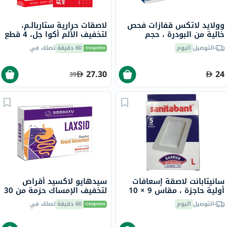
وولايد لاتكس قفازات فحص
لاصقات حرارية ستاربالـم،
خالية من البودرة ، حجم
لتخفيف الألم أكوا جل، 4 قطع
متوسط، حزمه من 100
التوصيل
اليوم
60 دقيقة
تصلك في
27.30
24
39
سانيتابانت لاصقة إسعافات
سيدهايو لاكسيد أقراص
أولية حاجزة ، مقاس 9 × 10
لتخفيف الإمساك حزمة من 30
سم، كبيرة، 5 قطع
التوصيل
اليوم
60 دقيقة
تصلك في