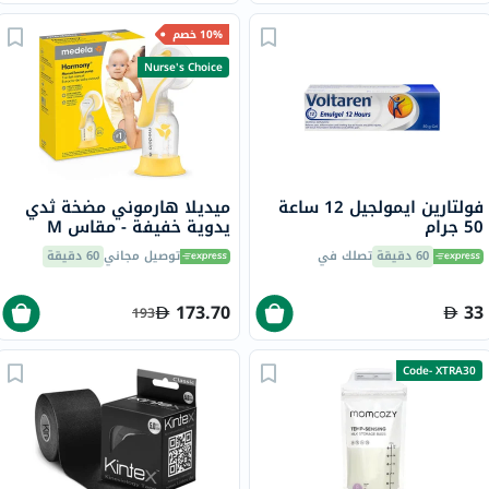
10% خصم
Nurse's Choice
فولتارين ايمولجيل 12 ساعة
ميديلا هارموني مضخة ثدي
50 جرام
يدوية خفيفة - مقاس M
60 دقيقة
تصلك في
توصيل مجاني
60 دقيقة
173.70
33
193
Code- XTRA30