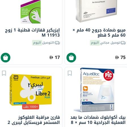
ميبو ضمادة جروح 40 ملم ×
إيزيكير قفازات قطنية 1 زوج
60 ملم 5 قطع
M 11913
توصيل مجاني
اليوم
التوصيل
اليوم
17
75
+1000 طلب
بيك أكوابلوك ضمادات ما بعد
قارئ مراقبة الغلوكوز
العملية الجراحية 10 سم × 8
المستمر فريستايل ليبري 2