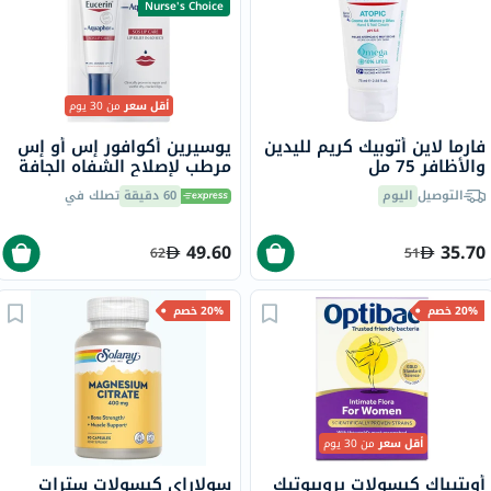
Nurse's Choice
أقل سعر
من 30 يوم
فارما لاين أتوبيك كريم لليدين
يوسيرين أكوافور إس أو إس
والأظافر 75 مل
مرطب لإصلاح الشفاه الجافة
والمتشققة 10 مل
التوصيل
اليوم
60 دقيقة
تصلك في
49.60
35.70
62
51
20% خصم
20% خصم
أقل سعر
من 30 يوم
أوبتيباك كبسولات بروبيوتيك
سولاراي كبسولات سترات