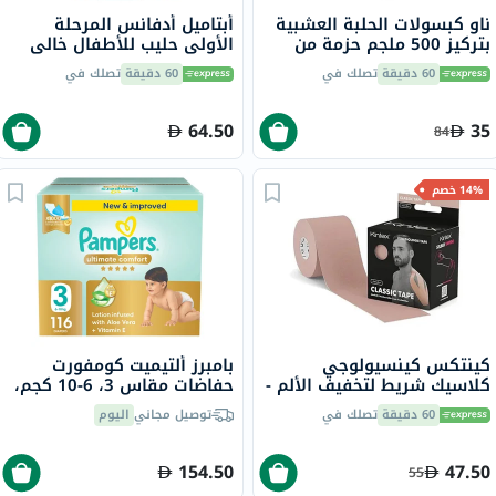
ناو كبسولات الحلبة العشبية
أبتاميل أدفانس المرحلة
بتركيز 500 ملجم حزمة من
الأولى حليب للأطفال خالي
100
من زيت النخيل، من 0 إلى 6
60 دقيقة
تصلك في
60 دقيقة
تصلك في
أشهر، 400 جرام
64.50
35
84
14% خصم
كينتكس كينسيولوجي
بامبرز ألتيميت كومفورت
كلاسيك شريط لتخفيف الألم -
حفاضات مقاس 3، 6-10 كجم،
لون بيج، مقاس - 5 * 500 سم
حزمه من 116
60 دقيقة
تصلك في
توصيل مجاني
اليوم
154.50
47.50
55