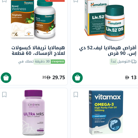
أقراص هيمالايا ليف.52 دي
هيمالايا تريفالا كبسولات
إس، 90 قرص
لعلاج الإمساك، 60 قطعة
التوصيل
غداً
30 دقيقة
تصلك في
29.75
13
35