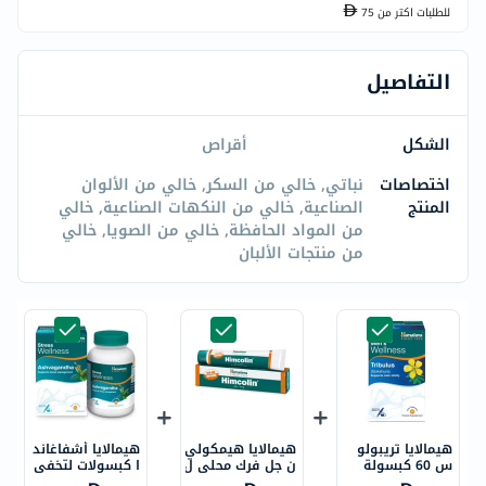
للطلبات اكتر من
75
التفاصيل
الشكل
أقراص
اختصاصات
نباتي, خالي من السكر, خالي من الألوان
المنتج
الصناعية, خالي من النكهات الصناعية, خالي
من المواد الحافظة, خالي من الصويا, خالي
من منتجات الألبان
هيمالايا تريبولو
هيمالايا هيمكولي
هيمالايا أشفاغاند
س 60 كبسولة
ن جل فرك محلي ل
ا كبسولات لتخفي
لرجال 30 جرام
ف التوتر 120 قط