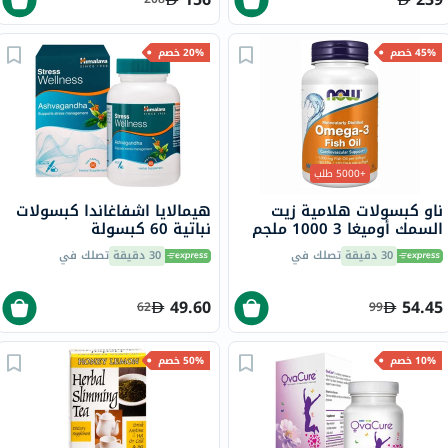
45% خصم
20% خصم
+5000 طلب
ناو كبسولات هلامية زيت
هيمالايا اشفاغاندا كبسولات
السمك أوميغا 3 1000 ملجم
نباتية 60 كبسولة
180 EPA / 120 DHA حزمة من
30 دقيقة
تصلك في
30 دقيقة
تصلك في
100
49.60
54.45
62
99
10% خصم
50% خصم