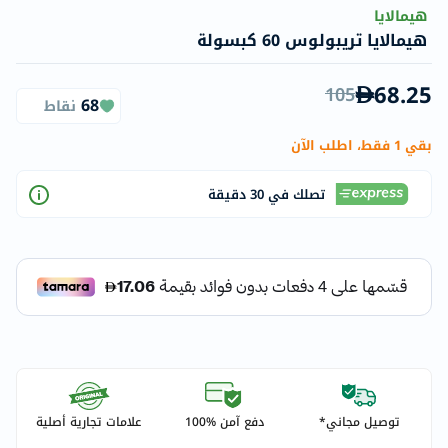
هيمالايا
هيمالايا تريبولوس 60 كبسولة
68.25
105
68
نقاط
بقي 1 فقط، اطلب الآن
تصلك في 30 دقيقة
توصيل مجاني*
دفع آمن %100
علامات تجارية أصلية