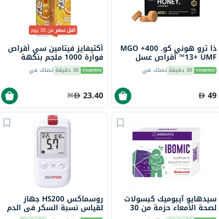
أقل سعر
من 30 يوم
ذا ترو هوني كو. 400+ MGO
أكتيفايز فيتامين سي أقراص
13+ UMF™ أقراص عسل
فوارة 1000 ملجم بنكهة
مانوكا 2.8 جرام 8 أقراص
البرتقال حزمة من 20
30 دقيقة
تصلك في
30 دقيقة
تصلك في
23.40
49
36
سيدهايو آيبوميك كبسولات
روسماكس HS200 جهاز
لصحة الأمعاء حزمة من 30
لقياس نسبة السكر في الدم
مع شرائط للتحكم في مرض