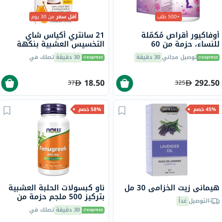
+500 طلب
أقل سعر
من 30 يوم
أوفاكيور أقراص مُكمّلة
21 سانتري أكياس شاي
للنساء، حزمة من 60
التخسيس العشبية بنكهة
العسل والليمون حزمة من 24
توصيل مجاني
30 دقيقة
30 دقيقة
تصلك في
18.50
292.50
37
325
45% خصم
58% خصم
هيماني زيت الخزامى 30 مل
ناو كبسولات الحلبة العشبية
بتركيز 500 ملجم حزمة من
التوصيل
غداً
100
30 دقيقة
تصلك في