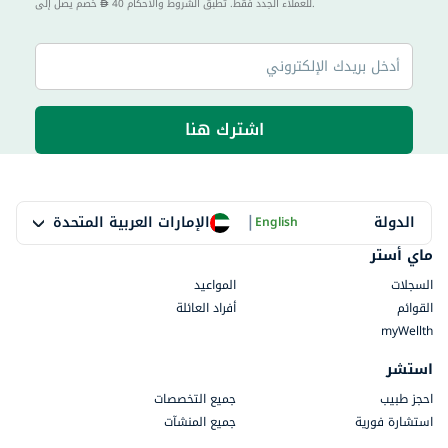
40 للعملاء الجدد فقط. تطبق الشروط والأحكام.
خصم يصل إلى
اشترك هنا
|
الإمارات العربية المتحدة
الدولة
English
ماي أستر
السجلات
المواعيد
القوائم
أفراد العائلة
myWellth
استشر
احجز طبيب
جميع التخصصات
استشارة فورية
جميع المنشآت