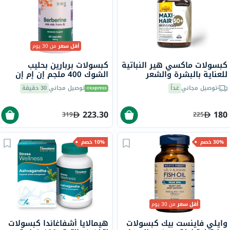
أقل سعر
من 30 يوم
كبسولات ماكسي هير النباتية
كبسولات بربارين بحليب
للعناية بالبشرة والشعر
الشوك 400 ملجم إن إم إن
كاونتري لايف، 60 كبسولة
بايو، لدعم الكبد - 60 كبسولة
توصيل مجاني
غداً
توصيل مجاني
30 دقيقة
223.30
180
319
225
30% خصم
10% خصم
أقل سعر
من 30 يوم
وايلي فاينست بيك كبسولات
هيمالايا أشفاغاندا كبسولات