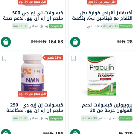
أقل سعر
من 30 يوم
أقل سعر
من 30 يوم
أكتيفايز أقراص فوارة بخل
كبسولات تي إم جي 500
التفاح مع فيتامين ب6، بنكهة
ملجم إن إم إن بيو، لدعم صحة
الحمضيات، حزمة من 20
الحمض النووي والكبد - 90
30 دقيقة
تصلك في
توصيل مجاني
30 دقيقة
كبسولة
164.63
28
219.50
35
25% خصم
أقل سعر
من 30 يوم
بروبيولين كبسولات لدعم
كبسولات إن إيه دي+ 250
القولون حزمة من 30
ملجم إن إم إن بيو، لمكافحة
الشيخوخة - 30 كبسولة
توصيل مجاني
30 دقيقة
توصيل مجاني
30 دقيقة
156
239
208