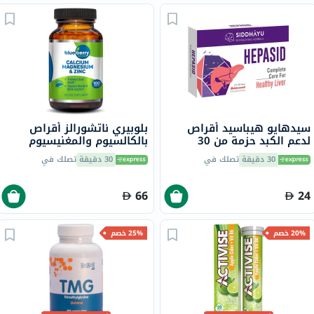
سيدهايو هيباسيد أقراص
بلوبيري ناتشورالز أقراص
لدعم الكبد حزمة من 30
بالكالسيوم والمغنيسيوم
والزنك، 100 قطعة
30 دقيقة
تصلك في
30 دقيقة
تصلك في
66
24
20% خصم
25% خصم