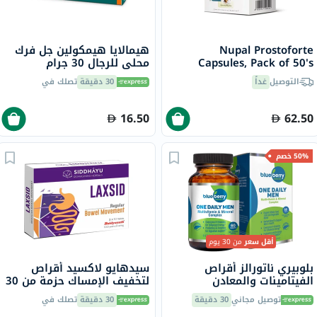
Nupal Prostoforte
هيمالايا هيمكولين جل فرك
Capsules, Pack of 50's
محلي للرجال 30 جرام
التوصيل
غداً
30 دقيقة
تصلك في
16.50
62.50
50% خصم
أقل سعر
من 30 يوم
بلوبيري ناتورالز أقراص
سيدهايو لاكسيد أقراص
الفيتامينات والمعادن
لتخفيف الإمساك حزمة من 30
المتعددة اليومية للرجال حزمة
توصيل مجاني
30 دقيقة
30 دقيقة
تصلك في
من 60 قرص