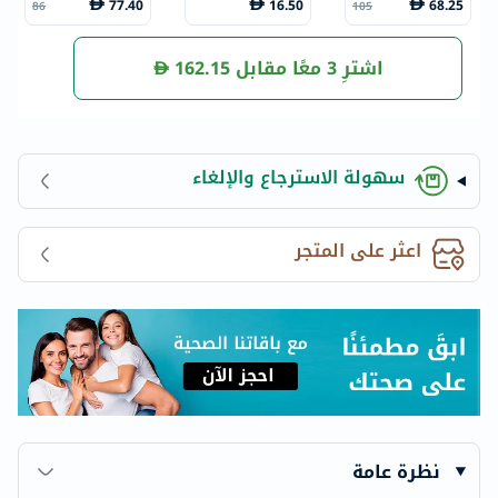
77.40
16.50
68.25
86
105
عة
اشترِ 3 معًا مقابل
162.15
سهولة الاسترجاع والإلغاء
اعثر على المتجر
نظرة عامة