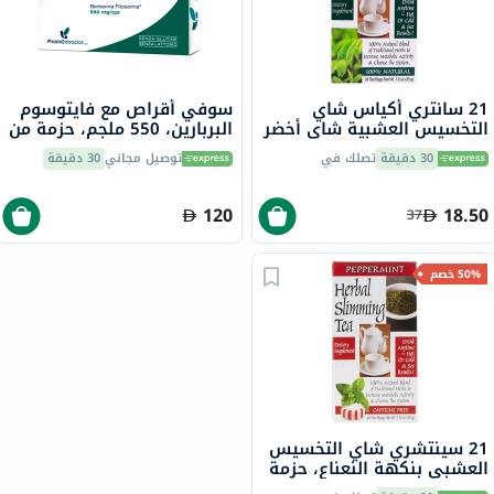
21 سانتري أكياس شاي
سوفي أقراص مع فايتوسوم
التخسيس العشبية شاي أخضر
البربارين، 550 ملجم، حزمة من
حزمة من 24
30
30 دقيقة
تصلك في
توصيل مجاني
30 دقيقة
120
18.50
37
50% خصم
21 سينتشري شاي التخسيس
العشبي بنكهة النعناع، ​​حزمة
من 24